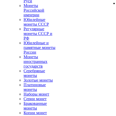
Руси
Монеты
Российской
империи
Юбилейные
монеты СССР
Регулярные
монеты СССР и
РФ
Юбилейные и
памятные монеты
России
Монеты
иностранных
государств
Серебряные
монеты
Золотые монеты
Платиновые
монеты
Наборы монет
Серии монет
Бракованные
монеты
Копии монет