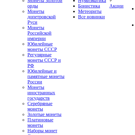
Монеты Золотой
Нумизматика
орды
Бонистика
Акции
Монеты
Метеориты
допетровской
Все новинки
Руси
Монеты
Российской
империи
Юбилейные
монеты СССР
Регулярные
монеты СССР и
РФ
Юбилейные и
памятные монеты
России
Монеты
иностранных
государств
Серебряные
монеты
Золотые монеты
Платиновые
монеты
Наборы монет