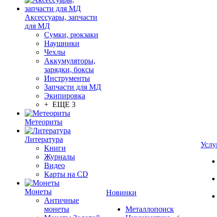
Аксессуары, запчасти
для МД
Сумки, рюкзаки
Наушники
Чехлы
Аккумуляторы,
зарядки, боксы
Инструменты
Запчасти для МД
Экипировка
+ ЕЩЕ 3
Метеориты
Литература
Услу
Книги
Журналы
Видео
Карты на CD
Монеты
Новинки
Античные
монеты
Металлопоиск