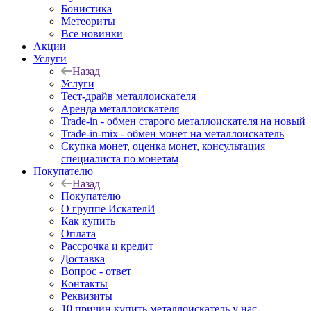
Бонистика
Метеориты
Все новинки
Акции
Услуги
Назад
Услуги
Тест-драйв металлоискателя
Аренда металлоискателя
Trade-in - обмен старого металлоискателя на новый
Trade-in-mix - обмен монет на металлоискатель
Скупка монет, оценка монет, консультация
специалиста по монетам
Покупателю
Назад
Покупателю
О группе ИскателИ
Как купить
Оплата
Рассрочка и кредит
Доставка
Вопрос - ответ
Контакты
Реквизиты
10 причин купить металлоискатель у нас