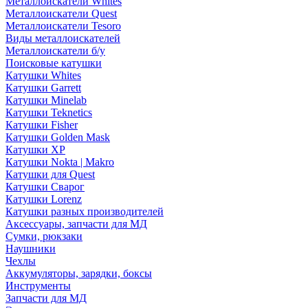
Металлоискатели Whites
Металлоискатели Quest
Металлоискатели Tesoro
Виды металлоискателей
Металлоискатели б/у
Поисковые катушки
Катушки Whites
Катушки Garrett
Катушки Minelab
Катушки Teknetics
Катушки Fisher
Катушки Golden Mask
Катушки XP
Катушки Nokta | Makro
Катушки для Quest
Катушки Сварог
Катушки Lorenz
Катушки разных производителей
Аксессуары, запчасти для МД
Сумки, рюкзаки
Наушники
Чехлы
Аккумуляторы, зарядки, боксы
Инструменты
Запчасти для МД