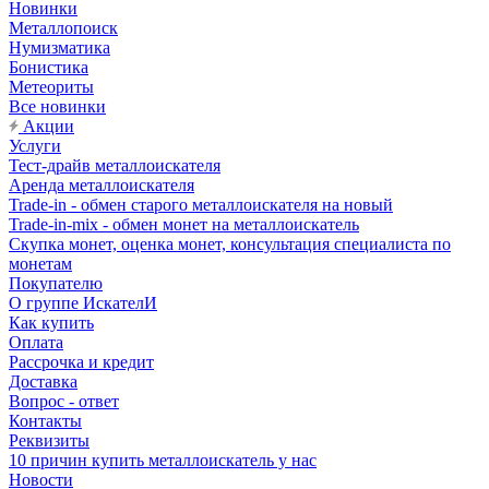
Новинки
Металлопоиск
Нумизматика
Бонистика
Метеориты
Все новинки
Акции
Услуги
Тест-драйв металлоискателя
Аренда металлоискателя
Trade-in - обмен старого металлоискателя на новый
Trade-in-mix - обмен монет на металлоискатель
Скупка монет, оценка монет, консультация специалиста по
монетам
Покупателю
О группе ИскателИ
Как купить
Оплата
Рассрочка и кредит
Доставка
Вопрос - ответ
Контакты
Реквизиты
10 причин купить металлоискатель у нас
Новости