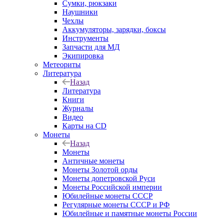
Сумки, рюкзаки
Наушники
Чехлы
Аккумуляторы, зарядки, боксы
Инструменты
Запчасти для МД
Экипировка
Метеориты
Литература
Назад
Литература
Книги
Журналы
Видео
Карты на CD
Монеты
Назад
Монеты
Античные монеты
Монеты Золотой орды
Монеты допетровской Руси
Монеты Российской империи
Юбилейные монеты СССР
Регулярные монеты СССР и РФ
Юбилейные и памятные монеты России