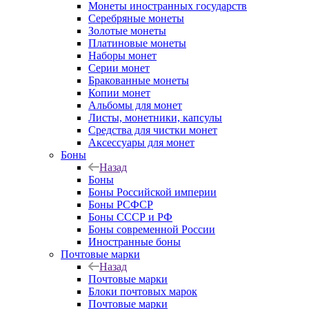
Монеты иностранных государств
Серебряные монеты
Золотые монеты
Платиновые монеты
Наборы монет
Серии монет
Бракованные монеты
Копии монет
Альбомы для монет
Листы, монетники, капсулы
Средства для чистки монет
Аксессуары для монет
Боны
Назад
Боны
Боны Российской империи
Боны РСФСР
Боны СССР и РФ
Боны современной России
Иностранные боны
Почтовые марки
Назад
Почтовые марки
Блоки почтовых марок
Почтовые марки