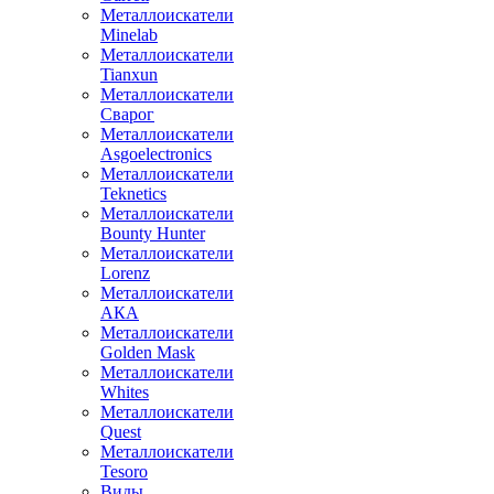
Металлоискатели
Minelab
Металлоискатели
Tianxun
Металлоискатели
Сварог
Металлоискатели
Asgoelectronics
Металлоискатели
Teknetics
Металлоискатели
Bounty Hunter
Металлоискатели
Lorenz
Металлоискатели
АКА
Металлоискатели
Golden Mask
Металлоискатели
Whites
Металлоискатели
Quest
Металлоискатели
Tesoro
Виды