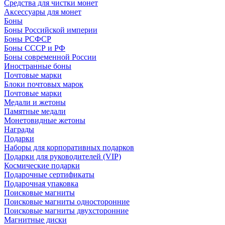
Средства для чистки монет
Аксессуары для монет
Боны
Боны Российской империи
Боны РСФСР
Боны СССР и РФ
Боны современной России
Иностранные боны
Почтовые марки
Блоки почтовых марок
Почтовые марки
Медали и жетоны
Памятные медали
Монетовидные жетоны
Награды
Подарки
Наборы для корпоративных подарков
Подарки для руководителей (VIP)
Космические подарки
Подарочные сертификаты
Подарочная упаковка
Поисковые магниты
Поисковые магниты односторонние
Поисковые магниты двухсторонние
Магнитные диски