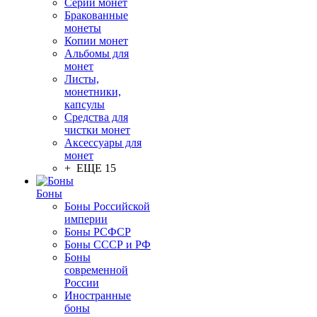
Серии монет
Бракованные
монеты
Копии монет
Альбомы для
монет
Листы,
монетники,
капсулы
Средства для
чистки монет
Аксессуары для
монет
+ ЕЩЕ 15
Боны
Боны Российской
империи
Боны РСФСР
Боны СССР и РФ
Боны
современной
России
Иностранные
боны