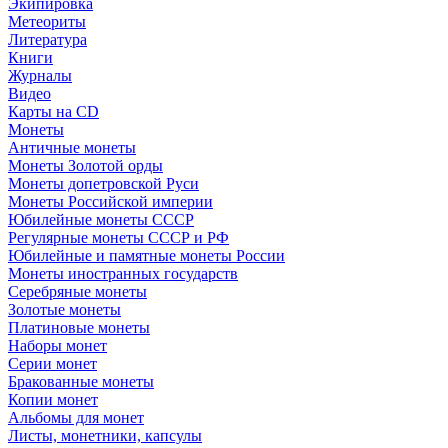
Экипировка
Метеориты
Литература
Книги
Журналы
Видео
Карты на CD
Монеты
Античные монеты
Монеты Золотой орды
Монеты допетровской Руси
Монеты Российской империи
Юбилейные монеты СССР
Регулярные монеты СССР и РФ
Юбилейные и памятные монеты России
Монеты иностранных государств
Серебряные монеты
Золотые монеты
Платиновые монеты
Наборы монет
Серии монет
Бракованные монеты
Копии монет
Альбомы для монет
Листы, монетники, капсулы