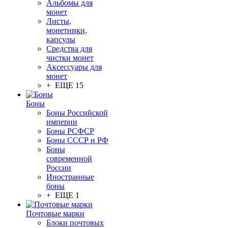
Альбомы для
монет
Листы,
монетники,
капсулы
Средства для
чистки монет
Аксессуары для
монет
+ ЕЩЕ 15
Боны
Боны Российской
империи
Боны РСФСР
Боны СССР и РФ
Боны
современной
России
Иностранные
боны
+ ЕЩЕ 1
Почтовые марки
Блоки почтовых