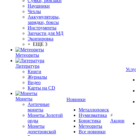
Сумки, рюкзаки
Наушники
Чехлы
Аккумуляторы,
зарядки, боксы
Инструменты
Запчасти для МД
Экипировка
+ ЕЩЕ 3
Метеориты
Литература
Услу
Книги
Журналы
Видео
Карты на CD
Монеты
Новинки
Античные
монеты
Металлопоиск
Монеты Золотой
Нумизматика
орды
Бонистика
Акции
Монеты
Метеориты
допетровской
Все новинки