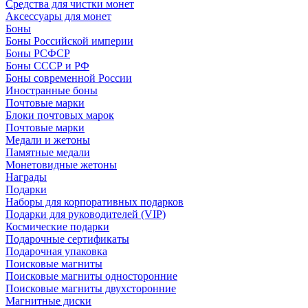
Средства для чистки монет
Аксессуары для монет
Боны
Боны Российской империи
Боны РСФСР
Боны СССР и РФ
Боны современной России
Иностранные боны
Почтовые марки
Блоки почтовых марок
Почтовые марки
Медали и жетоны
Памятные медали
Монетовидные жетоны
Награды
Подарки
Наборы для корпоративных подарков
Подарки для руководителей (VIP)
Космические подарки
Подарочные сертификаты
Подарочная упаковка
Поисковые магниты
Поисковые магниты односторонние
Поисковые магниты двухсторонние
Магнитные диски