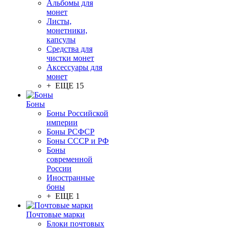
Альбомы для
монет
Листы,
монетники,
капсулы
Средства для
чистки монет
Аксессуары для
монет
+ ЕЩЕ 15
Боны
Боны Российской
империи
Боны РСФСР
Боны СССР и РФ
Боны
современной
России
Иностранные
боны
+ ЕЩЕ 1
Почтовые марки
Блоки почтовых