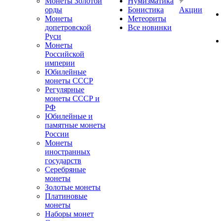
Монеты Золотой
Нумизматика
орды
Бонистика
Акции
Монеты
Метеориты
допетровской
Все новинки
Руси
Монеты
Российской
империи
Юбилейные
монеты СССР
Регулярные
монеты СССР и
РФ
Юбилейные и
памятные монеты
России
Монеты
иностранных
государств
Серебряные
монеты
Золотые монеты
Платиновые
монеты
Наборы монет