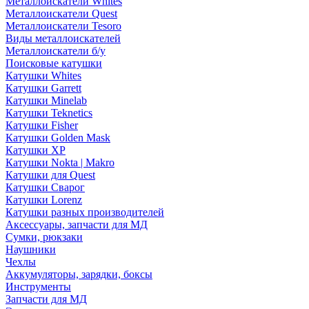
Металлоискатели Whites
Металлоискатели Quest
Металлоискатели Tesoro
Виды металлоискателей
Металлоискатели б/у
Поисковые катушки
Катушки Whites
Катушки Garrett
Катушки Minelab
Катушки Teknetics
Катушки Fisher
Катушки Golden Mask
Катушки XP
Катушки Nokta | Makro
Катушки для Quest
Катушки Сварог
Катушки Lorenz
Катушки разных производителей
Аксессуары, запчасти для МД
Сумки, рюкзаки
Наушники
Чехлы
Аккумуляторы, зарядки, боксы
Инструменты
Запчасти для МД