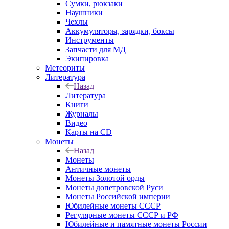
Сумки, рюкзаки
Наушники
Чехлы
Аккумуляторы, зарядки, боксы
Инструменты
Запчасти для МД
Экипировка
Метеориты
Литература
Назад
Литература
Книги
Журналы
Видео
Карты на CD
Монеты
Назад
Монеты
Античные монеты
Монеты Золотой орды
Монеты допетровской Руси
Монеты Российской империи
Юбилейные монеты СССР
Регулярные монеты СССР и РФ
Юбилейные и памятные монеты России