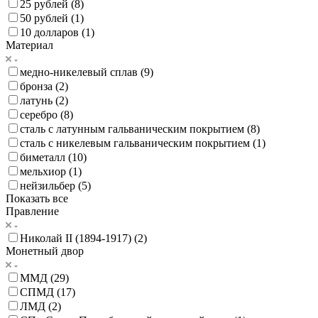
25 рублей (
8
)
50 рублей (
1
)
10 долларов (
1
)
Материал
медно-никелевый сплав (
9
)
бронза (
2
)
латунь (
2
)
серебро (
8
)
сталь с латунным гальваническим покрытием (
8
)
сталь с никелевым гальваническим покрытием (
1
)
биметалл (
10
)
мельхиор (
1
)
нейзильбер (
5
)
Показать все
Правление
Николай II (1894-1917) (
2
)
Монетный двор
ММД (
29
)
СПМД (
17
)
ЛМД (
2
)