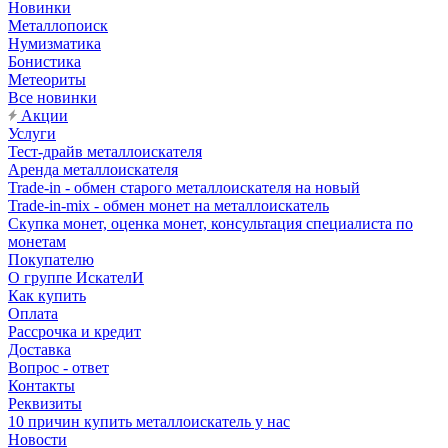
Новинки
Металлопоиск
Нумизматика
Бонистика
Метеориты
Все новинки
Акции
Услуги
Тест-драйв металлоискателя
Аренда металлоискателя
Trade-in - обмен старого металлоискателя на новый
Trade-in-mix - обмен монет на металлоискатель
Скупка монет, оценка монет, консультация специалиста по
монетам
Покупателю
О группе ИскателИ
Как купить
Оплата
Рассрочка и кредит
Доставка
Вопрос - ответ
Контакты
Реквизиты
10 причин купить металлоискатель у нас
Новости