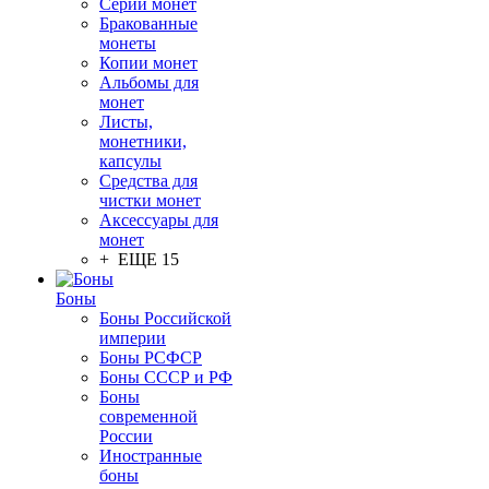
Серии монет
Бракованные
монеты
Копии монет
Альбомы для
монет
Листы,
монетники,
капсулы
Средства для
чистки монет
Аксессуары для
монет
+ ЕЩЕ 15
Боны
Боны Российской
империи
Боны РСФСР
Боны СССР и РФ
Боны
современной
России
Иностранные
боны