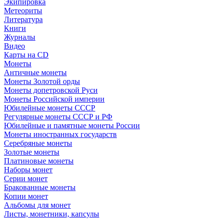
Экипировка
Метеориты
Литература
Книги
Журналы
Видео
Карты на CD
Монеты
Античные монеты
Монеты Золотой орды
Монеты допетровской Руси
Монеты Российской империи
Юбилейные монеты СССР
Регулярные монеты СССР и РФ
Юбилейные и памятные монеты России
Монеты иностранных государств
Серебряные монеты
Золотые монеты
Платиновые монеты
Наборы монет
Серии монет
Бракованные монеты
Копии монет
Альбомы для монет
Листы, монетники, капсулы