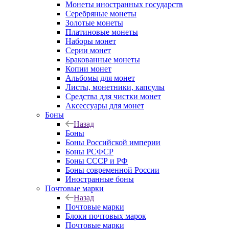
Монеты иностранных государств
Серебряные монеты
Золотые монеты
Платиновые монеты
Наборы монет
Серии монет
Бракованные монеты
Копии монет
Альбомы для монет
Листы, монетники, капсулы
Средства для чистки монет
Аксессуары для монет
Боны
Назад
Боны
Боны Российской империи
Боны РСФСР
Боны СССР и РФ
Боны современной России
Иностранные боны
Почтовые марки
Назад
Почтовые марки
Блоки почтовых марок
Почтовые марки