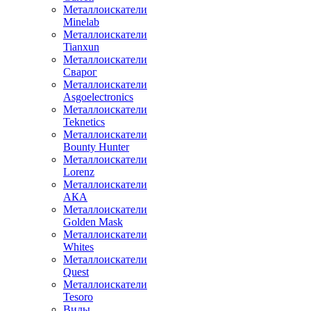
Металлоискатели
Minelab
Металлоискатели
Tianxun
Металлоискатели
Сварог
Металлоискатели
Asgoelectronics
Металлоискатели
Teknetics
Металлоискатели
Bounty Hunter
Металлоискатели
Lorenz
Металлоискатели
АКА
Металлоискатели
Golden Mask
Металлоискатели
Whites
Металлоискатели
Quest
Металлоискатели
Tesoro
Виды