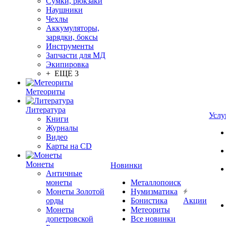
Сумки, рюкзаки
Наушники
Чехлы
Аккумуляторы,
зарядки, боксы
Инструменты
Запчасти для МД
Экипировка
+ ЕЩЕ 3
Метеориты
Литература
Услу
Книги
Журналы
Видео
Карты на CD
Монеты
Новинки
Античные
монеты
Металлопоиск
Монеты Золотой
Нумизматика
орды
Бонистика
Акции
Монеты
Метеориты
допетровской
Все новинки