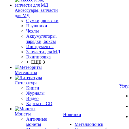
Аксессуары, запчасти
для МД
Сумки, рюкзаки
Наушники
Чехлы
Аккумуляторы,
зарядки, боксы
Инструменты
Запчасти для МД
Экипировка
+ ЕЩЕ 3
Метеориты
Литература
Услу
Книги
Журналы
Видео
Карты на CD
Монеты
Новинки
Античные
монеты
Металлопоиск