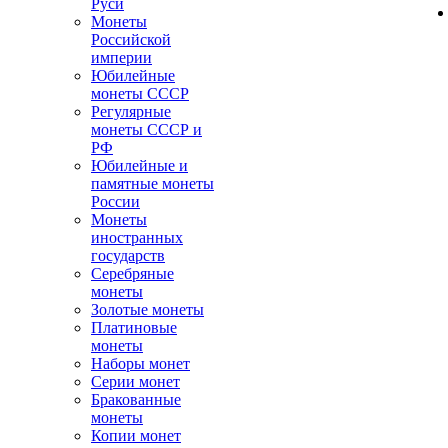
Руси
Монеты
Российской
империи
Юбилейные
монеты СССР
Регулярные
монеты СССР и
РФ
Юбилейные и
памятные монеты
России
Монеты
иностранных
государств
Серебряные
монеты
Золотые монеты
Платиновые
монеты
Наборы монет
Серии монет
Бракованные
монеты
Копии монет