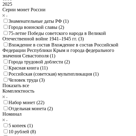
2025
Серии монет России
Знаменательные даты РФ (
1
)
Города воинской славы (
2
)
75-летие Победы советского народа в Великой
Отечественной войне 1941–1945 гг. (
3
)
Вхождение в состав Вхождение в состав Российской
Федерации Республики Крым и города федерального
значения Севастополя (
1
)
Города трудовой доблести (
2
)
Красная книга (
11
)
Российская (советская) мультипликация (
1
)
Человек труда (
3
)
Показать все
Комплектность
Набор монет (
22
)
Отдельная монета (
2
)
Номинал
5 копеек (
1
)
10 рублей (
8
)