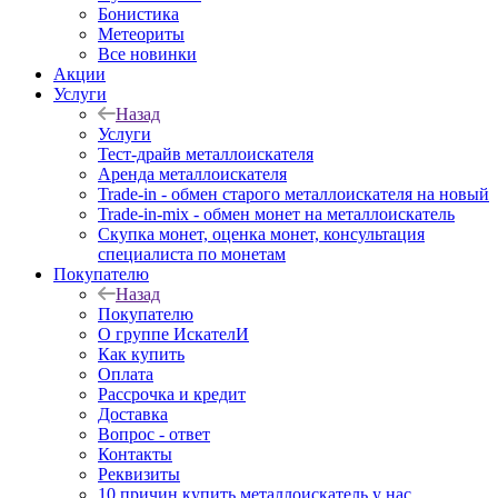
Бонистика
Метеориты
Все новинки
Акции
Услуги
Назад
Услуги
Тест-драйв металлоискателя
Аренда металлоискателя
Trade-in - обмен старого металлоискателя на новый
Trade-in-mix - обмен монет на металлоискатель
Скупка монет, оценка монет, консультация
специалиста по монетам
Покупателю
Назад
Покупателю
О группе ИскателИ
Как купить
Оплата
Рассрочка и кредит
Доставка
Вопрос - ответ
Контакты
Реквизиты
10 причин купить металлоискатель у нас