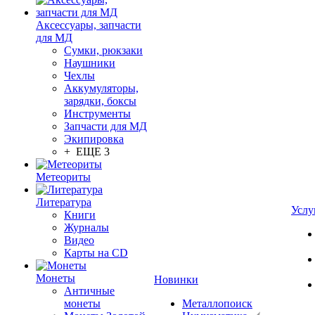
Аксессуары, запчасти
для МД
Сумки, рюкзаки
Наушники
Чехлы
Аккумуляторы,
зарядки, боксы
Инструменты
Запчасти для МД
Экипировка
+ ЕЩЕ 3
Метеориты
Литература
Услу
Книги
Журналы
Видео
Карты на CD
Монеты
Новинки
Античные
монеты
Металлопоиск