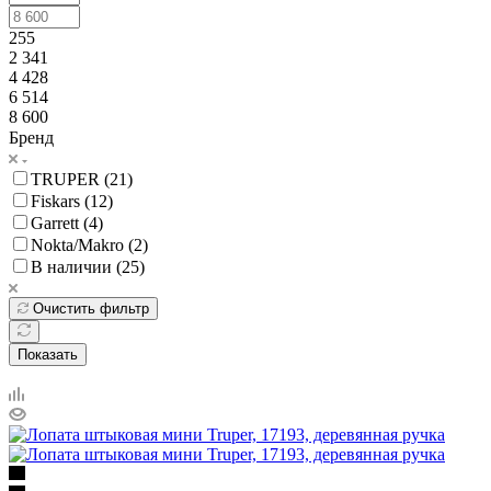
255
2 341
4 428
6 514
8 600
Бренд
TRUPER (
21
)
Fiskars (
12
)
Garrett (
4
)
Nokta/Makro (
2
)
В наличии (
25
)
Очистить фильтр
Показать