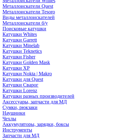
Металлоискатели Whites
Металлоискатели Quest
Металлоискатели Tesoro
Виды металлоискателей
Металлоискатели б/у
Поисковые катушки
Катушки Whites
Катушки Garrett
Катушки Minelab
Катушки Teknetics
Катушки Fisher
Катушки Golden Mask
Катушки XP
Катушки Nokta | Makro
Катушки для Quest
Катушки Сварог
Катушки Lorenz
Катушки разных производителей
Аксессуары, запчасти для МД
Сумки, рюкзаки
Наушники
Чехлы
Аккумуляторы, зарядки, боксы
Инструменты
Запчасти для МД