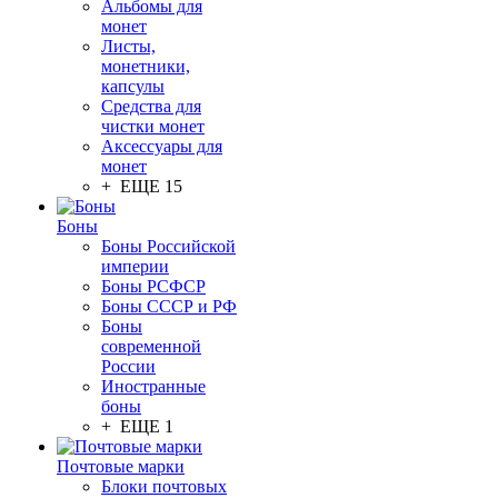
Альбомы для
монет
Листы,
монетники,
капсулы
Средства для
чистки монет
Аксессуары для
монет
+ ЕЩЕ 15
Боны
Боны Российской
империи
Боны РСФСР
Боны СССР и РФ
Боны
современной
России
Иностранные
боны
+ ЕЩЕ 1
Почтовые марки
Блоки почтовых