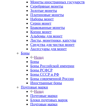
Монеты иностранных государств
Серебряные монеты
Золотые монеты
Платиновые монеты
Наборы монет
Серии монет
Бракованные монеты
Копии монет
Альбомы для монет
Листы, монетники, капсулы
Средства для чистки монет
Аксессуары для монет
Боны
Назад
Боны
Боны Российской империи
Боны РСФСР
Боны СССР и РФ
Боны современной России
Иностранные боны
Почтовые марки
Назад
Почтовые марки
Блоки почтовых марок
Почтовые марки