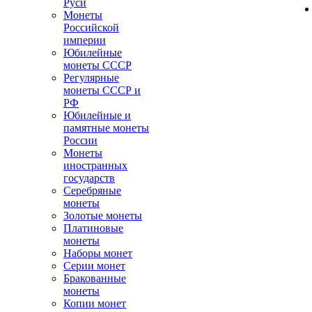
Руси
Монеты
Российской
империи
Юбилейные
монеты СССР
Регулярные
монеты СССР и
РФ
Юбилейные и
памятные монеты
России
Монеты
иностранных
государств
Серебряные
монеты
Золотые монеты
Платиновые
монеты
Наборы монет
Серии монет
Бракованные
монеты
Копии монет