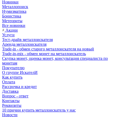
Новинки
Металлопоиск
Нумизматика
Бонистика
Метеориты
Все новинки
Акции
Услуги
Тест-драйв металлоискателя
Аренда металлоискателя
Trade-in - обмен старого металлоискателя на новый
Trade-in-mix - обмен монет на металлоискатель
Скупка монет, оценка монет, консультация специалиста по
монетам
Покупателю
О группе ИскателИ
Как купить
Оплата
Рассрочка и кредит
Доставка
Вопрос - ответ
Контакты
Реквизиты
10 причин купить металлоискатель у нас
Новости