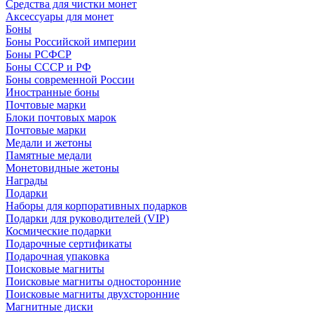
Средства для чистки монет
Аксессуары для монет
Боны
Боны Российской империи
Боны РСФСР
Боны СССР и РФ
Боны современной России
Иностранные боны
Почтовые марки
Блоки почтовых марок
Почтовые марки
Медали и жетоны
Памятные медали
Монетовидные жетоны
Награды
Подарки
Наборы для корпоративных подарков
Подарки для руководителей (VIP)
Космические подарки
Подарочные сертификаты
Подарочная упаковка
Поисковые магниты
Поисковые магниты односторонние
Поисковые магниты двухсторонние
Магнитные диски