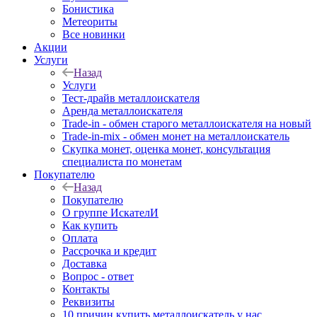
Бонистика
Метеориты
Все новинки
Акции
Услуги
Назад
Услуги
Тест-драйв металлоискателя
Аренда металлоискателя
Trade-in - обмен старого металлоискателя на новый
Trade-in-mix - обмен монет на металлоискатель
Скупка монет, оценка монет, консультация
специалиста по монетам
Покупателю
Назад
Покупателю
О группе ИскателИ
Как купить
Оплата
Рассрочка и кредит
Доставка
Вопрос - ответ
Контакты
Реквизиты
10 причин купить металлоискатель у нас