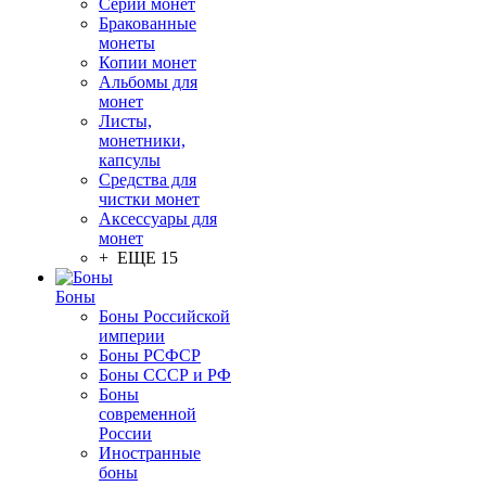
Серии монет
Бракованные
монеты
Копии монет
Альбомы для
монет
Листы,
монетники,
капсулы
Средства для
чистки монет
Аксессуары для
монет
+ ЕЩЕ 15
Боны
Боны Российской
империи
Боны РСФСР
Боны СССР и РФ
Боны
современной
России
Иностранные
боны