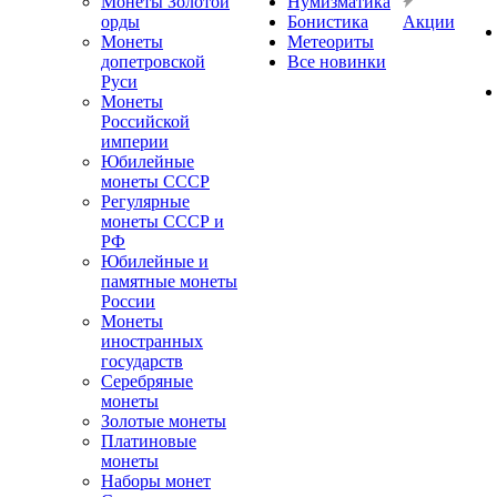
Монеты Золотой
Нумизматика
орды
Бонистика
Акции
Монеты
Метеориты
допетровской
Все новинки
Руси
Монеты
Российской
империи
Юбилейные
монеты СССР
Регулярные
монеты СССР и
РФ
Юбилейные и
памятные монеты
России
Монеты
иностранных
государств
Серебряные
монеты
Золотые монеты
Платиновые
монеты
Наборы монет