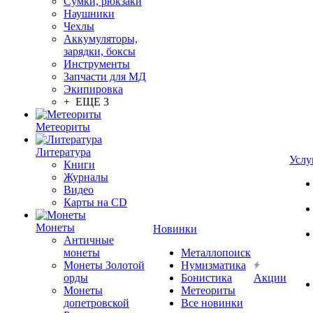
Сумки, рюкзаки
Наушники
Чехлы
Аккумуляторы,
зарядки, боксы
Инструменты
Запчасти для МД
Экипировка
+ ЕЩЕ 3
Метеориты
Литература
Услу
Книги
Журналы
Видео
Карты на CD
Монеты
Новинки
Античные
монеты
Металлопоиск
Монеты Золотой
Нумизматика
орды
Бонистика
Акции
Монеты
Метеориты
допетровской
Все новинки