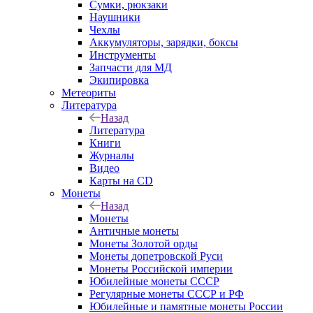
Сумки, рюкзаки
Наушники
Чехлы
Аккумуляторы, зарядки, боксы
Инструменты
Запчасти для МД
Экипировка
Метеориты
Литература
Назад
Литература
Книги
Журналы
Видео
Карты на CD
Монеты
Назад
Монеты
Античные монеты
Монеты Золотой орды
Монеты допетровской Руси
Монеты Российской империи
Юбилейные монеты СССР
Регулярные монеты СССР и РФ
Юбилейные и памятные монеты России