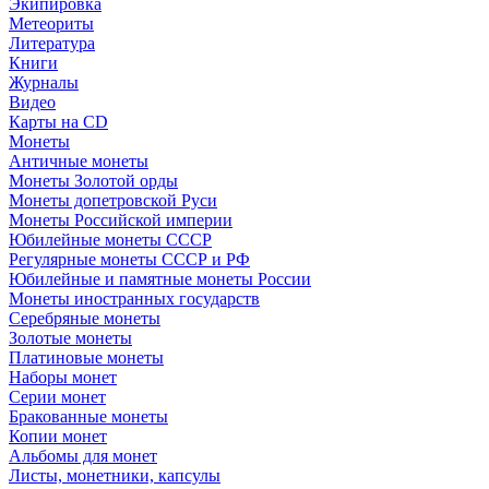
Экипировка
Метеориты
Литература
Книги
Журналы
Видео
Карты на CD
Монеты
Античные монеты
Монеты Золотой орды
Монеты допетровской Руси
Монеты Российской империи
Юбилейные монеты СССР
Регулярные монеты СССР и РФ
Юбилейные и памятные монеты России
Монеты иностранных государств
Серебряные монеты
Золотые монеты
Платиновые монеты
Наборы монет
Серии монет
Бракованные монеты
Копии монет
Альбомы для монет
Листы, монетники, капсулы