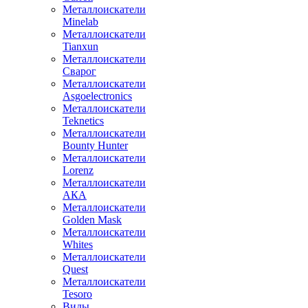
Металлоискатели
Minelab
Металлоискатели
Tianxun
Металлоискатели
Сварог
Металлоискатели
Asgoelectronics
Металлоискатели
Teknetics
Металлоискатели
Bounty Hunter
Металлоискатели
Lorenz
Металлоискатели
АКА
Металлоискатели
Golden Mask
Металлоискатели
Whites
Металлоискатели
Quest
Металлоискатели
Tesoro
Виды