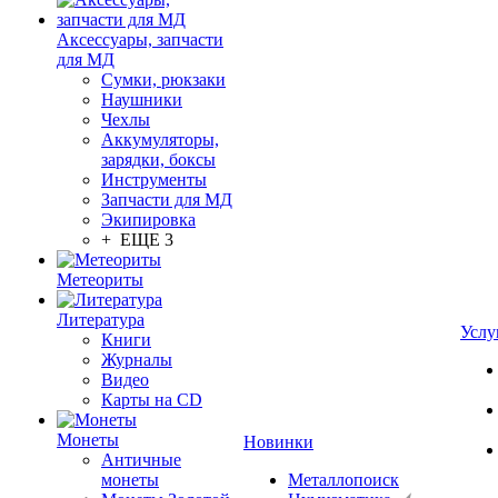
Аксессуары, запчасти
для МД
Сумки, рюкзаки
Наушники
Чехлы
Аккумуляторы,
зарядки, боксы
Инструменты
Запчасти для МД
Экипировка
+ ЕЩЕ 3
Метеориты
Литература
Услу
Книги
Журналы
Видео
Карты на CD
Монеты
Новинки
Античные
монеты
Металлопоиск