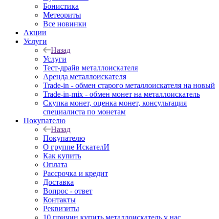
Бонистика
Метеориты
Все новинки
Акции
Услуги
Назад
Услуги
Тест-драйв металлоискателя
Аренда металлоискателя
Trade-in - обмен старого металлоискателя на новый
Trade-in-mix - обмен монет на металлоискатель
Скупка монет, оценка монет, консультация
специалиста по монетам
Покупателю
Назад
Покупателю
О группе ИскателИ
Как купить
Оплата
Рассрочка и кредит
Доставка
Вопрос - ответ
Контакты
Реквизиты
10 причин купить металлоискатель у нас