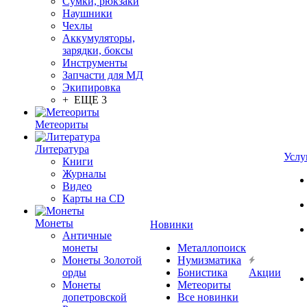
Сумки, рюкзаки
Наушники
Чехлы
Аккумуляторы,
зарядки, боксы
Инструменты
Запчасти для МД
Экипировка
+ ЕЩЕ 3
Метеориты
Литература
Услу
Книги
Журналы
Видео
Карты на CD
Монеты
Новинки
Античные
монеты
Металлопоиск
Монеты Золотой
Нумизматика
орды
Бонистика
Акции
Монеты
Метеориты
допетровской
Все новинки