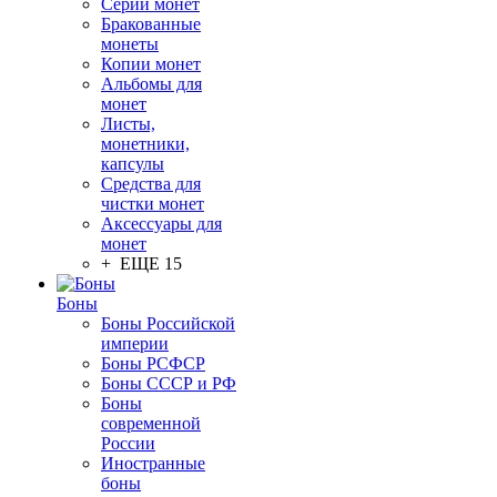
Серии монет
Бракованные
монеты
Копии монет
Альбомы для
монет
Листы,
монетники,
капсулы
Средства для
чистки монет
Аксессуары для
монет
+ ЕЩЕ 15
Боны
Боны Российской
империи
Боны РСФСР
Боны СССР и РФ
Боны
современной
России
Иностранные
боны