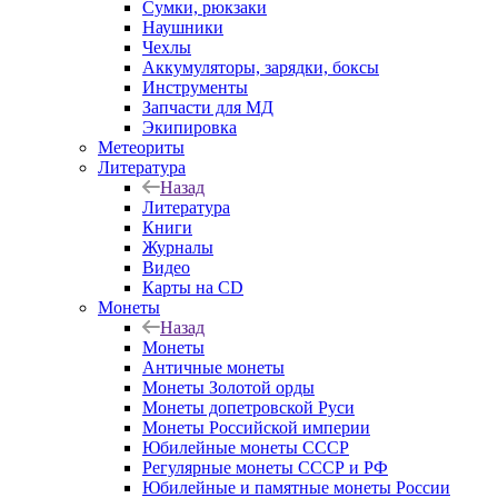
Сумки, рюкзаки
Наушники
Чехлы
Аккумуляторы, зарядки, боксы
Инструменты
Запчасти для МД
Экипировка
Метеориты
Литература
Назад
Литература
Книги
Журналы
Видео
Карты на CD
Монеты
Назад
Монеты
Античные монеты
Монеты Золотой орды
Монеты допетровской Руси
Монеты Российской империи
Юбилейные монеты СССР
Регулярные монеты СССР и РФ
Юбилейные и памятные монеты России