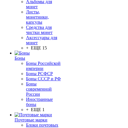
Альбомы для
монет
Листы,
монетники,
капсулы
Средства для
чистки монет
Аксессуары для
монет
+ ЕЩЕ 15
Боны
Боны Российской
империи
Боны РСФСР
Боны СССР и РФ
Боны
современной
России
Иностранные
боны
+ ЕЩЕ 1
Почтовые марки
Блоки почтовых