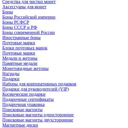
Средства для чистки монет
Аксессуары для монет
Боны
Боны Российской империи
Боны РСФСР
Боны СССР и РФ
Боны современной России
Иностранные боны
Почтовые марки
Блоки почтовых марок
Почтовые марки
Медали и жетоны
Памятные медали
Монетовидные жетоны
Награды
Подарки
Наборы для корпоративных подарков
Подарки для руководителей (VIP)
Космические подарки
Подарочные сертификаты
Подарочная упаковка
Поисковые магниты
Поисковые магниты односторонние
Поисковые магниты двухсторонние
Магнитные диски