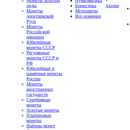
Монеты Золотой
Нумизматика
орды
Бонистика
Акции
Монеты
Метеориты
допетровской
Все новинки
Руси
Монеты
Российской
империи
Юбилейные
монеты СССР
Регулярные
монеты СССР и
РФ
Юбилейные и
памятные монеты
России
Монеты
иностранных
государств
Серебряные
монеты
Золотые монеты
Платиновые
монеты
Наборы монет