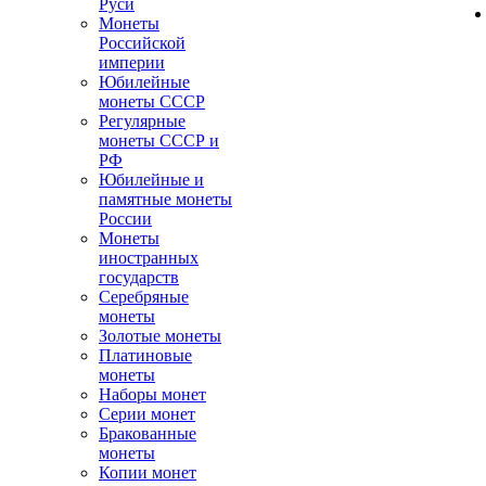
Руси
Монеты
Российской
империи
Юбилейные
монеты СССР
Регулярные
монеты СССР и
РФ
Юбилейные и
памятные монеты
России
Монеты
иностранных
государств
Серебряные
монеты
Золотые монеты
Платиновые
монеты
Наборы монет
Серии монет
Бракованные
монеты
Копии монет