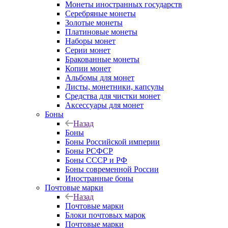
Монеты иностранных государств
Серебряные монеты
Золотые монеты
Платиновые монеты
Наборы монет
Серии монет
Бракованные монеты
Копии монет
Альбомы для монет
Листы, монетники, капсулы
Средства для чистки монет
Аксессуары для монет
Боны
Назад
Боны
Боны Российской империи
Боны РСФСР
Боны СССР и РФ
Боны современной России
Иностранные боны
Почтовые марки
Назад
Почтовые марки
Блоки почтовых марок
Почтовые марки