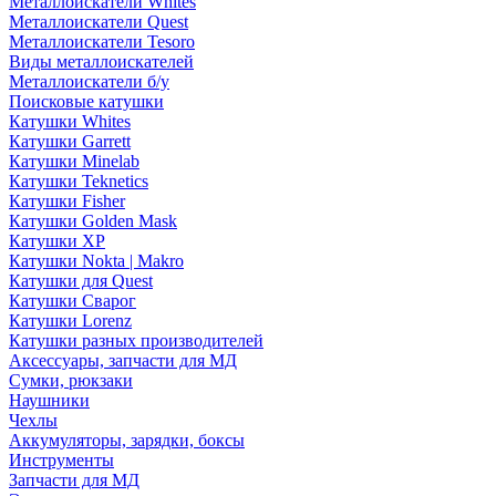
Металлоискатели Whites
Металлоискатели Quest
Металлоискатели Tesoro
Виды металлоискателей
Металлоискатели б/у
Поисковые катушки
Катушки Whites
Катушки Garrett
Катушки Minelab
Катушки Teknetics
Катушки Fisher
Катушки Golden Mask
Катушки XP
Катушки Nokta | Makro
Катушки для Quest
Катушки Сварог
Катушки Lorenz
Катушки разных производителей
Аксессуары, запчасти для МД
Сумки, рюкзаки
Наушники
Чехлы
Аккумуляторы, зарядки, боксы
Инструменты
Запчасти для МД