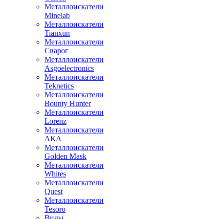
Металлоискатели
Minelab
Металлоискатели
Tianxun
Металлоискатели
Сварог
Металлоискатели
Asgoelectronics
Металлоискатели
Teknetics
Металлоискатели
Bounty Hunter
Металлоискатели
Lorenz
Металлоискатели
АКА
Металлоискатели
Golden Mask
Металлоискатели
Whites
Металлоискатели
Quest
Металлоискатели
Tesoro
Виды