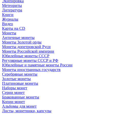
Экипировка
Метеориты
Литература
Книги
Журналы
Видео
Карты на CD
Монеты
Античные монеты
Монеты Золотой орды
Монеты допетровской Руси
Монеты Российской империи
Юбилейные монеты СССР
Регулярные монеты СССР и РФ
Юбилейные и памятные монеты России
Монеты иностранных государств
Серебряные монеты
Золотые монеты
Платиновые монеты
Наборы монет
Серии монет
Бракованные монеты
Копии монет
Альбомы для монет
Листы, монетники, капсулы