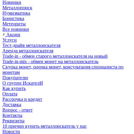
Новинки
Металлопоиск
Нумизматика
Бонистика
Метеориты
Все новинки
Акции
Услуги
Тест-драйв металлоискателя
Аренда металлоискателя
Trade-in - обмен старого металлоискателя на новый
Trade-in-mix - обмен монет на металлоискатель
Скупка монет, оценка монет, консультация специалиста по
монетам
Покупателю
О группе ИскателИ
Как купить
Оплата
Рассрочка и кредит
Доставка
Вопрос - ответ
Контакты
Реквизиты
10 причин купить металлоискатель у нас
Новости