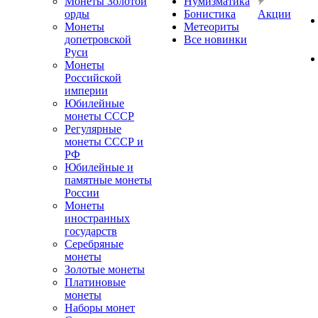
Монеты Золотой
Нумизматика
орды
Бонистика
Акции
Монеты
Метеориты
допетровской
Все новинки
Руси
Монеты
Российской
империи
Юбилейные
монеты СССР
Регулярные
монеты СССР и
РФ
Юбилейные и
памятные монеты
России
Монеты
иностранных
государств
Серебряные
монеты
Золотые монеты
Платиновые
монеты
Наборы монет