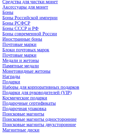
Средства для чистки монет
Аксессуары для монет
Боны
Боны Российской империи
Боны РСФСР
Боны СССР и РФ
Боны современной России
Иностранные боны
Почтовые марки
Блоки почтовых марок
Почтовые марки
Медали и жетоны
Памятные медали
Монетовидные жетоны
Награды
Подарки
Наборы для корпоративных подарков
Подарки для руководителей (VIP)
Космические подарки
Подарочные сертификаты
Подарочная упаковка
Поисковые магниты
Поисковые магниты односторонние
Поисковые магниты двухсторонние
Магнитные диски