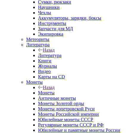
Сумки, рюкзаки
Наушники
Чехлы
Аккумуляторы, зарядки, боксы
Инструменты
Запчасти для МД
Экипировка
Метеориты
Литература
Назад
Литература
Книги
Журналы
Видео
Карты на CD
Монеты
Назад
Монеты
Античные монеты
Монеты Золотой орды
Монеты допетровской Руси
Монеты Российской империи
Юбилейные монеты СССР
Регулярные монеты СССР и РФ
Юбилейные и памятные монеты России