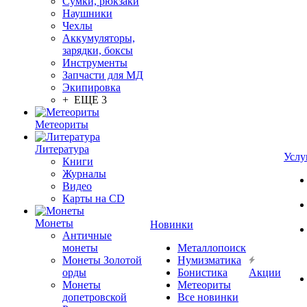
Сумки, рюкзаки
Наушники
Чехлы
Аккумуляторы,
зарядки, боксы
Инструменты
Запчасти для МД
Экипировка
+ ЕЩЕ 3
Метеориты
Литература
Услу
Книги
Журналы
Видео
Карты на CD
Монеты
Новинки
Античные
монеты
Металлопоиск
Монеты Золотой
Нумизматика
орды
Бонистика
Акции
Монеты
Метеориты
допетровской
Все новинки