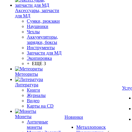
Аксессуары, запчасти
для МД
Сумки, рюкзаки
Наушники
Чехлы
Аккумуляторы,
зарядки, боксы
Инструменты
Запчасти для МД
Экипировка
+ ЕЩЕ 3
Метеориты
Литература
Услу
Книги
Журналы
Видео
Карты на CD
Монеты
Новинки
Античные
монеты
Металлопоиск