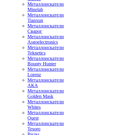
Металлоискатели
Minelab
Металлоискатели
Tianxun
Металлоискатели
Сварог
Металлоискатели
Asgoelectronics
Металлоискатели
Teknetics
Металлоискатели
Bounty Hunter
Металлоискатели
Lorenz
Металлоискатели
АКА
Металлоискатели
Golden Mask
Металлоискатели
Whites
Металлоискатели
Quest
Металлоискатели
Tesoro
Виды