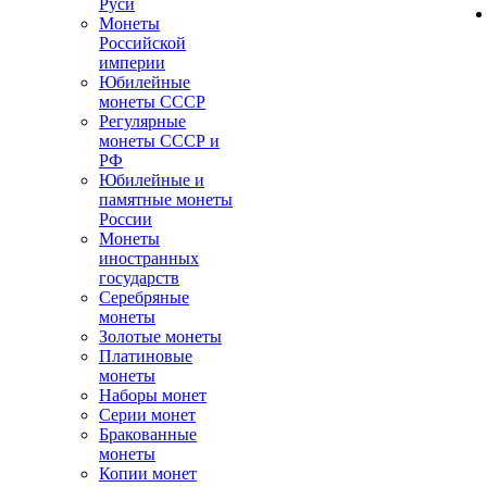
Руси
Монеты
Российской
империи
Юбилейные
монеты СССР
Регулярные
монеты СССР и
РФ
Юбилейные и
памятные монеты
России
Монеты
иностранных
государств
Серебряные
монеты
Золотые монеты
Платиновые
монеты
Наборы монет
Серии монет
Бракованные
монеты
Копии монет