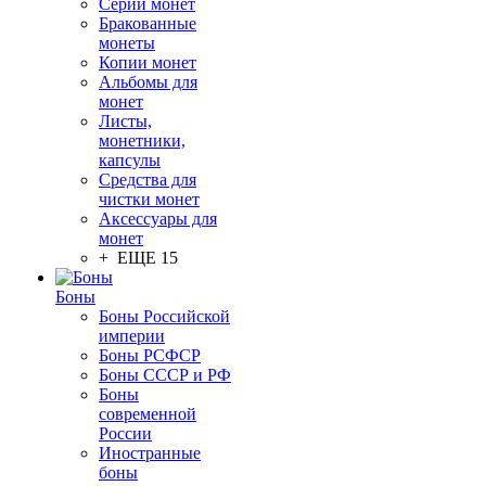
Серии монет
Бракованные
монеты
Копии монет
Альбомы для
монет
Листы,
монетники,
капсулы
Средства для
чистки монет
Аксессуары для
монет
+ ЕЩЕ 15
Боны
Боны Российской
империи
Боны РСФСР
Боны СССР и РФ
Боны
современной
России
Иностранные
боны