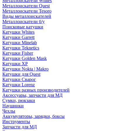
Металлоискатели Whites
Металлоискатели Quest
Металлоискатели Tesoro
Виды металлоискателей
Металлоискатели б/у
Поисковые катушки
Катушки Whites
Катушки Garrett
Катушки Minelab
Катушки Teknetics
Катушки Fisher
Катушки Golden Mask
Катушки XP
Катушки Nokta | Makro
Катушки для Quest
Катушки Сварог
Катушки Lorenz
Катушки разных производителей
Аксессуары, запчасти для МД
Сумки, рюкзаки
Наушники
Чехлы
Аккумуляторы, зарядки, боксы
Инструменты
Запчасти для МД