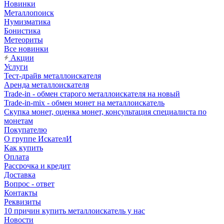
Новинки
Металлопоиск
Нумизматика
Бонистика
Метеориты
Все новинки
Акции
Услуги
Тест-драйв металлоискателя
Аренда металлоискателя
Trade-in - обмен старого металлоискателя на новый
Trade-in-mix - обмен монет на металлоискатель
Скупка монет, оценка монет, консультация специалиста по
монетам
Покупателю
О группе ИскателИ
Как купить
Оплата
Рассрочка и кредит
Доставка
Вопрос - ответ
Контакты
Реквизиты
10 причин купить металлоискатель у нас
Новости