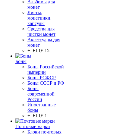
Альбомы для
монет
Листы,
монетники,
капсулы
Средства для
чистки монет
Аксессуары для
монет
+ ЕЩЕ 15
Боны
Боны Российской
империи
Боны РСФСР
Боны СССР и РФ
Боны
современной
России
Иностранные
боны
+ ЕЩЕ 1
Почтовые марки
Блоки почтовых