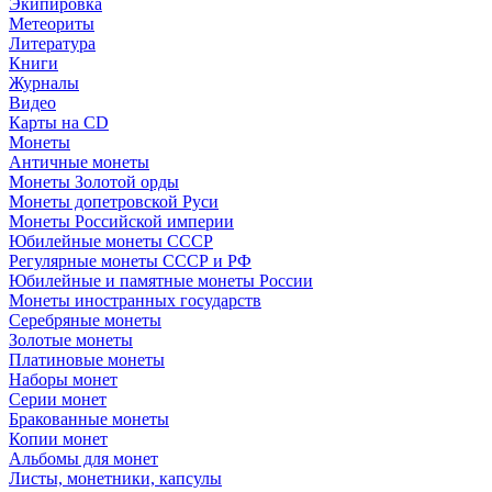
Экипировка
Метеориты
Литература
Книги
Журналы
Видео
Карты на CD
Монеты
Античные монеты
Монеты Золотой орды
Монеты допетровской Руси
Монеты Российской империи
Юбилейные монеты СССР
Регулярные монеты СССР и РФ
Юбилейные и памятные монеты России
Монеты иностранных государств
Серебряные монеты
Золотые монеты
Платиновые монеты
Наборы монет
Серии монет
Бракованные монеты
Копии монет
Альбомы для монет
Листы, монетники, капсулы