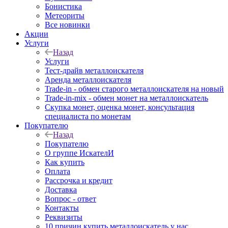
Бонистика
Метеориты
Все новинки
Акции
Услуги
Назад
Услуги
Тест-драйв металлоискателя
Аренда металлоискателя
Trade-in - обмен старого металлоискателя на новый
Trade-in-mix - обмен монет на металлоискатель
Скупка монет, оценка монет, консультация
специалиста по монетам
Покупателю
Назад
Покупателю
О группе ИскателИ
Как купить
Оплата
Рассрочка и кредит
Доставка
Вопрос - ответ
Контакты
Реквизиты
10 причин купить металлоискатель у нас