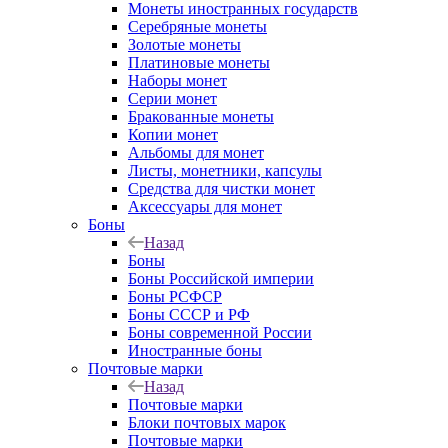
Монеты иностранных государств
Серебряные монеты
Золотые монеты
Платиновые монеты
Наборы монет
Серии монет
Бракованные монеты
Копии монет
Альбомы для монет
Листы, монетники, капсулы
Средства для чистки монет
Аксессуары для монет
Боны
Назад
Боны
Боны Российской империи
Боны РСФСР
Боны СССР и РФ
Боны современной России
Иностранные боны
Почтовые марки
Назад
Почтовые марки
Блоки почтовых марок
Почтовые марки