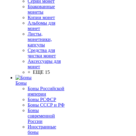
Серии монет
Бракованные
монеты
Копии монет
Альбомы для
монет
Листы,
монетники,
капсулы
Средства для
чистки монет
Аксессуары для
монет
+ ЕЩЕ 15
Боны
Боны Российской
империи
Боны РСФСР
Боны СССР и РФ
Боны
современной
России
Иностранные
боны