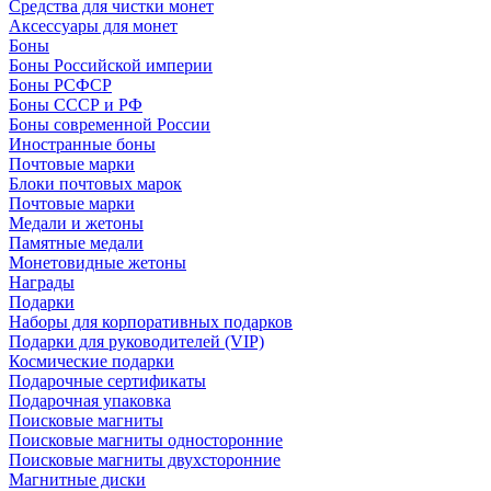
Средства для чистки монет
Аксессуары для монет
Боны
Боны Российской империи
Боны РСФСР
Боны СССР и РФ
Боны современной России
Иностранные боны
Почтовые марки
Блоки почтовых марок
Почтовые марки
Медали и жетоны
Памятные медали
Монетовидные жетоны
Награды
Подарки
Наборы для корпоративных подарков
Подарки для руководителей (VIP)
Космические подарки
Подарочные сертификаты
Подарочная упаковка
Поисковые магниты
Поисковые магниты односторонние
Поисковые магниты двухсторонние
Магнитные диски