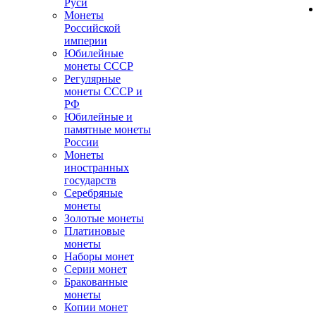
Руси
Монеты
Российской
империи
Юбилейные
монеты СССР
Регулярные
монеты СССР и
РФ
Юбилейные и
памятные монеты
России
Монеты
иностранных
государств
Серебряные
монеты
Золотые монеты
Платиновые
монеты
Наборы монет
Серии монет
Бракованные
монеты
Копии монет