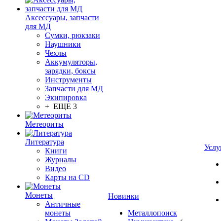
Аксессуары, запчасти
для МД
Сумки, рюкзаки
Наушники
Чехлы
Аккумуляторы,
зарядки, боксы
Инструменты
Запчасти для МД
Экипировка
+ ЕЩЕ 3
Метеориты
Литература
Услу
Книги
Журналы
Видео
Карты на CD
Монеты
Новинки
Античные
монеты
Металлопоиск