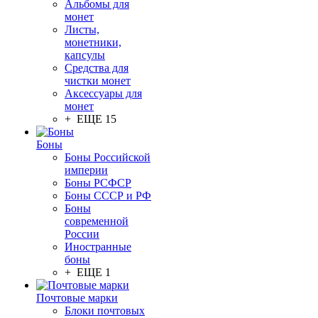
Альбомы для
монет
Листы,
монетники,
капсулы
Средства для
чистки монет
Аксессуары для
монет
+ ЕЩЕ 15
Боны
Боны Российской
империи
Боны РСФСР
Боны СССР и РФ
Боны
современной
России
Иностранные
боны
+ ЕЩЕ 1
Почтовые марки
Блоки почтовых