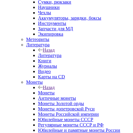
Сумки, рюкзаки
Наушники
Чехлы
Аккумуляторы, зарядки, боксы
Инструменты
Запчасти для МД
Экипировка
Метеориты
Литература
Назад
Литература
Книги
Журналы
Видео
Карты на CD
Монеты
Назад
Монеты
Античные монеты
Монеты Золотой орды
Монеты допетровской Руси
Монеты Российской империи
Юбилейные монеты СССР
Регулярные монеты СССР и РФ
Юбилейные и памятные монеты России