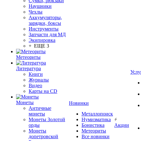
Сумки, рюкзаки
Наушники
Чехлы
Аккумуляторы,
зарядки, боксы
Инструменты
Запчасти для МД
Экипировка
+ ЕЩЕ 3
Метеориты
Литература
Услу
Книги
Журналы
Видео
Карты на CD
Монеты
Новинки
Античные
монеты
Металлопоиск
Монеты Золотой
Нумизматика
орды
Бонистика
Акции
Монеты
Метеориты
допетровской
Все новинки