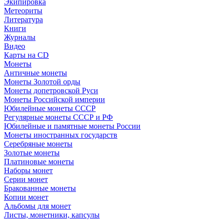
Экипировка
Метеориты
Литература
Книги
Журналы
Видео
Карты на CD
Монеты
Античные монеты
Монеты Золотой орды
Монеты допетровской Руси
Монеты Российской империи
Юбилейные монеты СССР
Регулярные монеты СССР и РФ
Юбилейные и памятные монеты России
Монеты иностранных государств
Серебряные монеты
Золотые монеты
Платиновые монеты
Наборы монет
Серии монет
Бракованные монеты
Копии монет
Альбомы для монет
Листы, монетники, капсулы