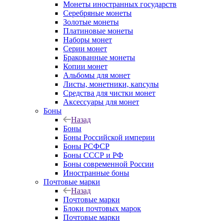
Монеты иностранных государств
Серебряные монеты
Золотые монеты
Платиновые монеты
Наборы монет
Серии монет
Бракованные монеты
Копии монет
Альбомы для монет
Листы, монетники, капсулы
Средства для чистки монет
Аксессуары для монет
Боны
Назад
Боны
Боны Российской империи
Боны РСФСР
Боны СССР и РФ
Боны современной России
Иностранные боны
Почтовые марки
Назад
Почтовые марки
Блоки почтовых марок
Почтовые марки