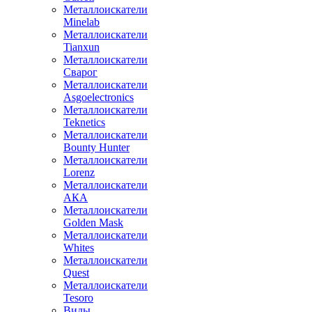
Металлоискатели
Minelab
Металлоискатели
Tianxun
Металлоискатели
Сварог
Металлоискатели
Asgoelectronics
Металлоискатели
Teknetics
Металлоискатели
Bounty Hunter
Металлоискатели
Lorenz
Металлоискатели
АКА
Металлоискатели
Golden Mask
Металлоискатели
Whites
Металлоискатели
Quest
Металлоискатели
Tesoro
Виды