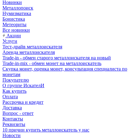
Новинки
Металлопоиск
Нумизматика
Бонистика
Метеориты
Все новинки
Акции
Услуги
Тест-драйв металлоискателя
Аренда металлоискателя
Trade-in - обмен старого металлоискателя на новый
Trade-in-mix - обмен монет на металлоискатель
Скупка монет, оценка монет, консультация специалиста по
монетам
Покупателю
О группе ИскателИ
Как купить
Оплата
Рассрочка и кредит
Доставка
Вопрос - ответ
Контакты
Реквизиты
10 причин купить металлоискатель у нас
Новости