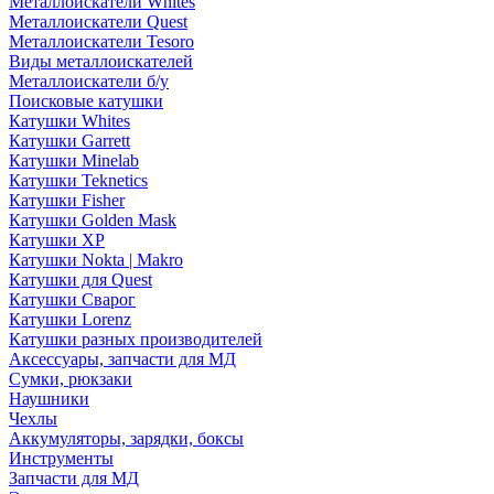
Металлоискатели Whites
Металлоискатели Quest
Металлоискатели Tesoro
Виды металлоискателей
Металлоискатели б/у
Поисковые катушки
Катушки Whites
Катушки Garrett
Катушки Minelab
Катушки Teknetics
Катушки Fisher
Катушки Golden Mask
Катушки XP
Катушки Nokta | Makro
Катушки для Quest
Катушки Сварог
Катушки Lorenz
Катушки разных производителей
Аксессуары, запчасти для МД
Сумки, рюкзаки
Наушники
Чехлы
Аккумуляторы, зарядки, боксы
Инструменты
Запчасти для МД