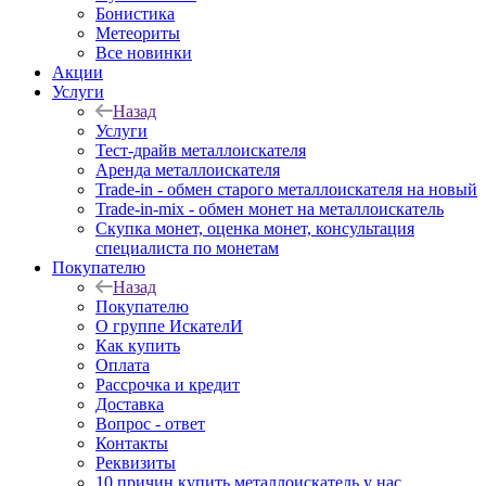
Бонистика
Метеориты
Все новинки
Акции
Услуги
Назад
Услуги
Тест-драйв металлоискателя
Аренда металлоискателя
Trade-in - обмен старого металлоискателя на новый
Trade-in-mix - обмен монет на металлоискатель
Скупка монет, оценка монет, консультация
специалиста по монетам
Покупателю
Назад
Покупателю
О группе ИскателИ
Как купить
Оплата
Рассрочка и кредит
Доставка
Вопрос - ответ
Контакты
Реквизиты
10 причин купить металлоискатель у нас