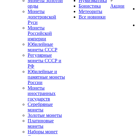
Монеты Золотой
Нумизматика
орды
Бонистика
Акции
Монеты
Метеориты
допетровской
Все новинки
Руси
Монеты
Российской
империи
Юбилейные
монеты СССР
Регулярные
монеты СССР и
РФ
Юбилейные и
памятные монеты
России
Монеты
иностранных
государств
Серебряные
монеты
Золотые монеты
Платиновые
монеты
Наборы монет