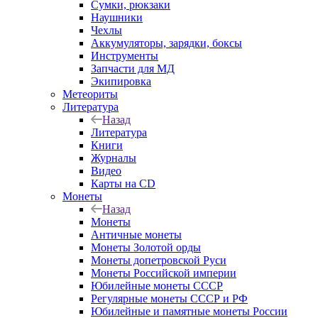
Сумки, рюкзаки
Наушники
Чехлы
Аккумуляторы, зарядки, боксы
Инструменты
Запчасти для МД
Экипировка
Метеориты
Литература
Назад
Литература
Книги
Журналы
Видео
Карты на CD
Монеты
Назад
Монеты
Античные монеты
Монеты Золотой орды
Монеты допетровской Руси
Монеты Российской империи
Юбилейные монеты СССР
Регулярные монеты СССР и РФ
Юбилейные и памятные монеты России