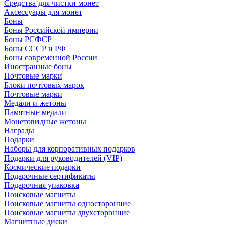
Средства для чистки монет
Аксессуары для монет
Боны
Боны Российской империи
Боны РСФСР
Боны СССР и РФ
Боны современной России
Иностранные боны
Почтовые марки
Блоки почтовых марок
Почтовые марки
Медали и жетоны
Памятные медали
Монетовидные жетоны
Награды
Подарки
Наборы для корпоративных подарков
Подарки для руководителей (VIP)
Космические подарки
Подарочные сертификаты
Подарочная упаковка
Поисковые магниты
Поисковые магниты односторонние
Поисковые магниты двухсторонние
Магнитные диски