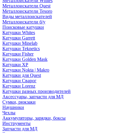
Металлоискатели Whites
Металлоискатели Quest
Металлоискатели Tesoro
Виды металлоискателей
Металлоискатели б/у
Поисковые катушки
Катушки Whites
Катушки Garrett
Катушки Minelab
Катушки Teknetics
Катушки Fisher
Катушки Golden Mask
Катушки XP
Катушки Nokta | Makro
Катушки для Quest
Катушки Сварог
Катушки Lorenz
Катушки разных производителей
Аксессуары, запчасти для МД
Сумки, рюкзаки
Наушники
Чехлы
Аккумуляторы, зарядки, боксы
Инструменты
Запчасти для МД