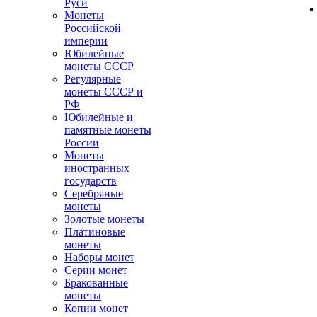
Руси
Монеты
Российской
империи
Юбилейные
монеты СССР
Регулярные
монеты СССР и
РФ
Юбилейные и
памятные монеты
России
Монеты
иностранных
государств
Серебряные
монеты
Золотые монеты
Платиновые
монеты
Наборы монет
Серии монет
Бракованные
монеты
Копии монет