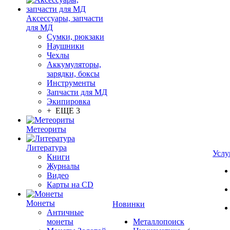
Аксессуары, запчасти
для МД
Сумки, рюкзаки
Наушники
Чехлы
Аккумуляторы,
зарядки, боксы
Инструменты
Запчасти для МД
Экипировка
+ ЕЩЕ 3
Метеориты
Литература
Услу
Книги
Журналы
Видео
Карты на CD
Монеты
Новинки
Античные
монеты
Металлопоиск