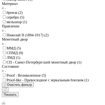
Материал
бронза (
2
)
серебро (
5
)
мельхиор (
1
)
Правление
Николай II (1894-1917) (
2
)
Монетный двор
ММД (
5
)
СПМД (
9
)
ЛМД (
1
)
СП - Санкт-Петербургский монетный двор (
1
)
Состояние
Proof - Великолепное (
5
)
Proof-like - Превосходное с зеркальным блеском (
1
)
Очистить фильтр
Показать