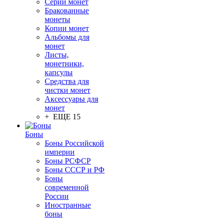
Серии монет
Бракованные
монеты
Копии монет
Альбомы для
монет
Листы,
монетники,
капсулы
Средства для
чистки монет
Аксессуары для
монет
+ ЕЩЕ 15
Боны
Боны Российской
империи
Боны РСФСР
Боны СССР и РФ
Боны
современной
России
Иностранные
боны