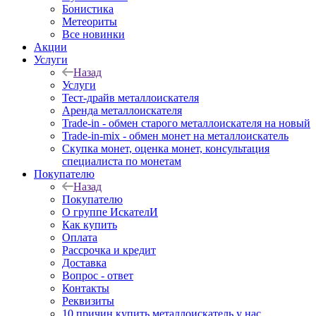
Бонистика
Метеориты
Все новинки
Акции
Услуги
Назад
Услуги
Тест-драйв металлоискателя
Аренда металлоискателя
Trade-in - обмен старого металлоискателя на новый
Trade-in-mix - обмен монет на металлоискатель
Скупка монет, оценка монет, консультация
специалиста по монетам
Покупателю
Назад
Покупателю
О группе ИскателИ
Как купить
Оплата
Рассрочка и кредит
Доставка
Вопрос - ответ
Контакты
Реквизиты
10 причин купить металлоискатель у нас