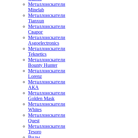
Металлоискатели
Minelab
Металлоискатели
Tianxun
Металлоискатели
Сварог
Металлоискатели
Asgoelectronics
Металлоискатели
Teknetics
Металлоискатели
Bounty Hunter
Металлоискатели
Lorenz
Металлоискатели
АКА
Металлоискатели
Golden Mask
Металлоискатели
Whites
Металлоискатели
Quest
Металлоискатели
Tesoro
Виды