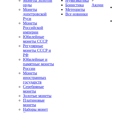
Монеты Золотой
Нумизматика
орды
Бонистика
Акции
Монеты
Метеориты
допетровской
Все новинки
Руси
Монеты
Российской
империи
Юбилейные
монеты СССР
Регулярные
монеты СССР и
РФ
Юбилейные и
памятные монеты
России
Монеты
иностранных
государств
Серебряные
монеты
Золотые монеты
Платиновые
монеты
Наборы монет