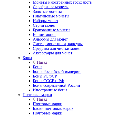
Монеты иностранных государств
Серебряные монеты
Золотые монеты
Платиновые монеты
Наборы монет
Серии монет
Бракованные монеты
Копии монет
Альбомы для монет
Листы, монетники, капсулы
Средства для чистки монет
Аксессуары для монет
Боны
Назад
Боны
Боны Российской империи
Боны РСФСР
Боны СССР и РФ
Боны современной России
Иностранные боны
Почтовые марки
Назад
Почтовые марки
Блоки почтовых марок
Почтовые марки