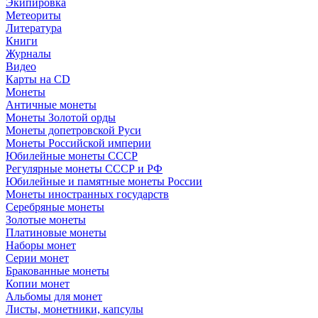
Экипировка
Метеориты
Литература
Книги
Журналы
Видео
Карты на CD
Монеты
Античные монеты
Монеты Золотой орды
Монеты допетровской Руси
Монеты Российской империи
Юбилейные монеты СССР
Регулярные монеты СССР и РФ
Юбилейные и памятные монеты России
Монеты иностранных государств
Серебряные монеты
Золотые монеты
Платиновые монеты
Наборы монет
Серии монет
Бракованные монеты
Копии монет
Альбомы для монет
Листы, монетники, капсулы