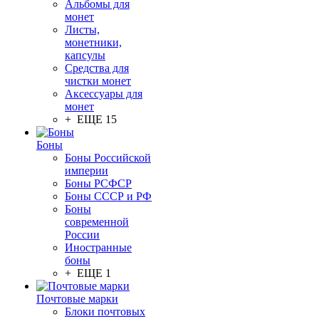
Альбомы для
монет
Листы,
монетники,
капсулы
Средства для
чистки монет
Аксессуары для
монет
+ ЕЩЕ 15
Боны
Боны Российской
империи
Боны РСФСР
Боны СССР и РФ
Боны
современной
России
Иностранные
боны
+ ЕЩЕ 1
Почтовые марки
Блоки почтовых