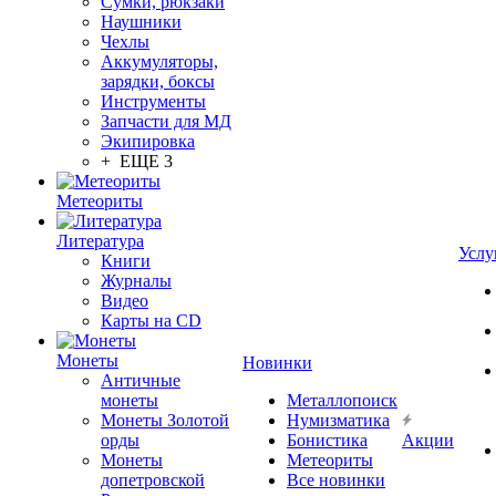
Сумки, рюкзаки
Наушники
Чехлы
Аккумуляторы,
зарядки, боксы
Инструменты
Запчасти для МД
Экипировка
+ ЕЩЕ 3
Метеориты
Литература
Услу
Книги
Журналы
Видео
Карты на CD
Монеты
Новинки
Античные
монеты
Металлопоиск
Монеты Золотой
Нумизматика
орды
Бонистика
Акции
Монеты
Метеориты
допетровской
Все новинки