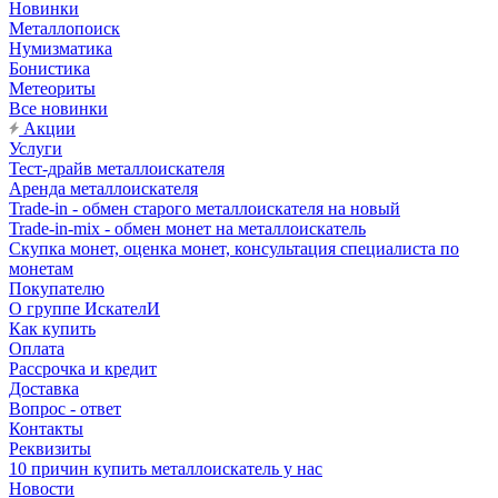
Новинки
Металлопоиск
Нумизматика
Бонистика
Метеориты
Все новинки
Акции
Услуги
Тест-драйв металлоискателя
Аренда металлоискателя
Trade-in - обмен старого металлоискателя на новый
Trade-in-mix - обмен монет на металлоискатель
Скупка монет, оценка монет, консультация специалиста по
монетам
Покупателю
О группе ИскателИ
Как купить
Оплата
Рассрочка и кредит
Доставка
Вопрос - ответ
Контакты
Реквизиты
10 причин купить металлоискатель у нас
Новости