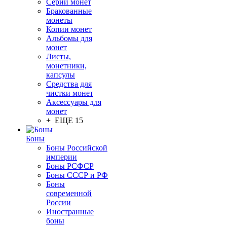
Серии монет
Бракованные
монеты
Копии монет
Альбомы для
монет
Листы,
монетники,
капсулы
Средства для
чистки монет
Аксессуары для
монет
+ ЕЩЕ 15
Боны
Боны Российской
империи
Боны РСФСР
Боны СССР и РФ
Боны
современной
России
Иностранные
боны