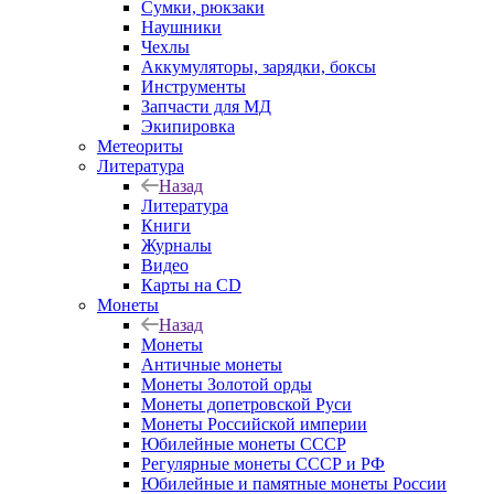
Сумки, рюкзаки
Наушники
Чехлы
Аккумуляторы, зарядки, боксы
Инструменты
Запчасти для МД
Экипировка
Метеориты
Литература
Назад
Литература
Книги
Журналы
Видео
Карты на CD
Монеты
Назад
Монеты
Античные монеты
Монеты Золотой орды
Монеты допетровской Руси
Монеты Российской империи
Юбилейные монеты СССР
Регулярные монеты СССР и РФ
Юбилейные и памятные монеты России