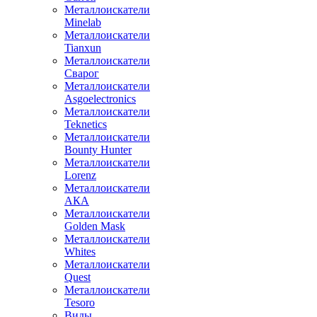
Металлоискатели
Minelab
Металлоискатели
Tianxun
Металлоискатели
Сварог
Металлоискатели
Asgoelectronics
Металлоискатели
Teknetics
Металлоискатели
Bounty Hunter
Металлоискатели
Lorenz
Металлоискатели
АКА
Металлоискатели
Golden Mask
Металлоискатели
Whites
Металлоискатели
Quest
Металлоискатели
Tesoro
Виды