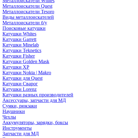
Металлоискатели Whites
Металлоискатели Quest
Металлоискатели Tesoro
Виды металлоискателей
Металлоискатели б/у
Поисковые катушки
Катушки Whites
Катушки Garrett
Катушки Minelab
Катушки Teknetics
Катушки Fisher
Катушки Golden Mask
Катушки XP
Катушки Nokta | Makro
Катушки для Quest
Катушки Сварог
Катушки Lorenz
Катушки разных производителей
Аксессуары, запчасти для МД
Сумки, рюкзаки
Наушники
Чехлы
Аккумуляторы, зарядки, боксы
Инструменты
Запчасти для МД