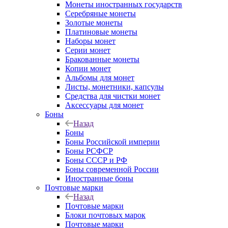
Монеты иностранных государств
Серебряные монеты
Золотые монеты
Платиновые монеты
Наборы монет
Серии монет
Бракованные монеты
Копии монет
Альбомы для монет
Листы, монетники, капсулы
Средства для чистки монет
Аксессуары для монет
Боны
Назад
Боны
Боны Российской империи
Боны РСФСР
Боны СССР и РФ
Боны современной России
Иностранные боны
Почтовые марки
Назад
Почтовые марки
Блоки почтовых марок
Почтовые марки