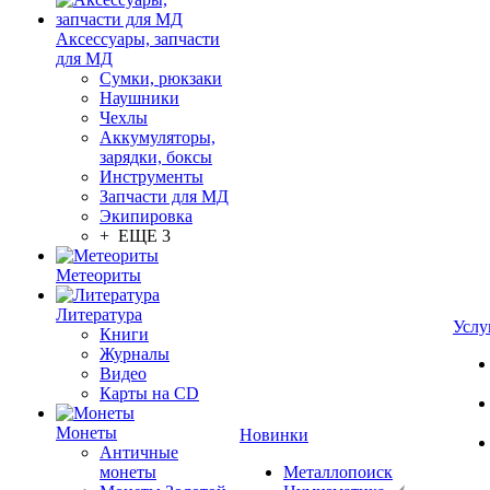
Аксессуары, запчасти
для МД
Сумки, рюкзаки
Наушники
Чехлы
Аккумуляторы,
зарядки, боксы
Инструменты
Запчасти для МД
Экипировка
+ ЕЩЕ 3
Метеориты
Литература
Услу
Книги
Журналы
Видео
Карты на CD
Монеты
Новинки
Античные
монеты
Металлопоиск