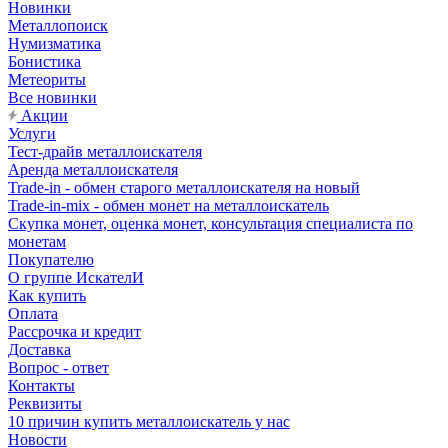
Новинки
Металлопоиск
Нумизматика
Бонистика
Метеориты
Все новинки
Акции
Услуги
Тест-драйв металлоискателя
Аренда металлоискателя
Trade-in - обмен старого металлоискателя на новый
Trade-in-mix - обмен монет на металлоискатель
Скупка монет, оценка монет, консультация специалиста по
монетам
Покупателю
О группе ИскателИ
Как купить
Оплата
Рассрочка и кредит
Доставка
Вопрос - ответ
Контакты
Реквизиты
10 причин купить металлоискатель у нас
Новости