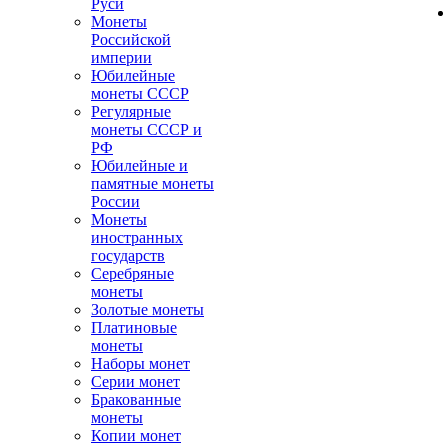
Руси
Монеты
Российской
империи
Юбилейные
монеты СССР
Регулярные
монеты СССР и
РФ
Юбилейные и
памятные монеты
России
Монеты
иностранных
государств
Серебряные
монеты
Золотые монеты
Платиновые
монеты
Наборы монет
Серии монет
Бракованные
монеты
Копии монет