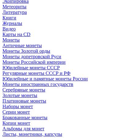
Экипировка
Метеориты
Литература
Книги
Журналы
Видео
Карты на CD
Монеты
Античные монеты
Монеты Золотой орды
Монеты допетровской Руси
Монеты Российской империи
Юбилейные монеты СССР
Регулярные монеты СССР и РФ
Юбилейные и памятные монеты России
Монеты иностранных государств
Серебряные монеты
Золотые монеты
Платиновые монеты
Наборы монет
Серии монет
Бракованные монеты
Копии монет
Альбомы для монет
Листы, монетники, капсулы