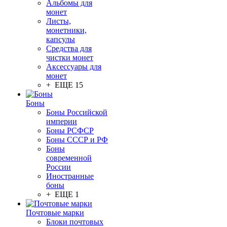
Альбомы для
монет
Листы,
монетники,
капсулы
Средства для
чистки монет
Аксессуары для
монет
+ ЕЩЕ 15
Боны
Боны Российской
империи
Боны РСФСР
Боны СССР и РФ
Боны
современной
России
Иностранные
боны
+ ЕЩЕ 1
Почтовые марки
Блоки почтовых