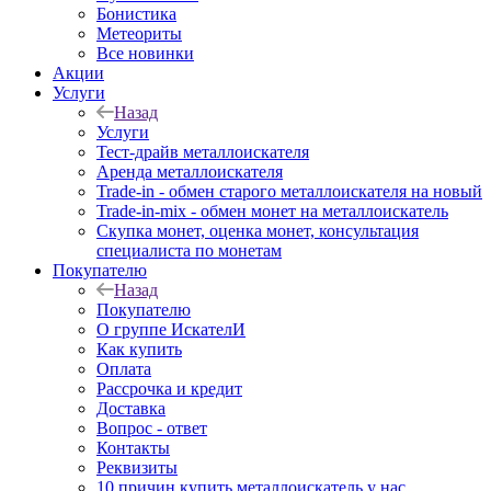
Бонистика
Метеориты
Все новинки
Акции
Услуги
Назад
Услуги
Тест-драйв металлоискателя
Аренда металлоискателя
Trade-in - обмен старого металлоискателя на новый
Trade-in-mix - обмен монет на металлоискатель
Скупка монет, оценка монет, консультация
специалиста по монетам
Покупателю
Назад
Покупателю
О группе ИскателИ
Как купить
Оплата
Рассрочка и кредит
Доставка
Вопрос - ответ
Контакты
Реквизиты
10 причин купить металлоискатель у нас