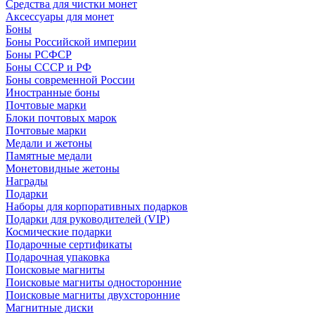
Средства для чистки монет
Аксессуары для монет
Боны
Боны Российской империи
Боны РСФСР
Боны СССР и РФ
Боны современной России
Иностранные боны
Почтовые марки
Блоки почтовых марок
Почтовые марки
Медали и жетоны
Памятные медали
Монетовидные жетоны
Награды
Подарки
Наборы для корпоративных подарков
Подарки для руководителей (VIP)
Космические подарки
Подарочные сертификаты
Подарочная упаковка
Поисковые магниты
Поисковые магниты односторонние
Поисковые магниты двухсторонние
Магнитные диски