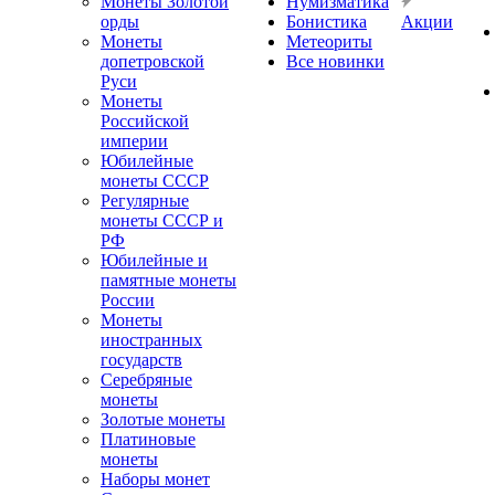
Монеты Золотой
Нумизматика
орды
Бонистика
Акции
Монеты
Метеориты
допетровской
Все новинки
Руси
Монеты
Российской
империи
Юбилейные
монеты СССР
Регулярные
монеты СССР и
РФ
Юбилейные и
памятные монеты
России
Монеты
иностранных
государств
Серебряные
монеты
Золотые монеты
Платиновые
монеты
Наборы монет