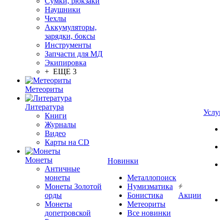
Сумки, рюкзаки
Наушники
Чехлы
Аккумуляторы,
зарядки, боксы
Инструменты
Запчасти для МД
Экипировка
+ ЕЩЕ 3
Метеориты
Литература
Услу
Книги
Журналы
Видео
Карты на CD
Монеты
Новинки
Античные
монеты
Металлопоиск
Монеты Золотой
Нумизматика
орды
Бонистика
Акции
Монеты
Метеориты
допетровской
Все новинки