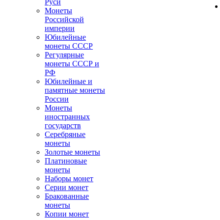
Руси
Монеты
Российской
империи
Юбилейные
монеты СССР
Регулярные
монеты СССР и
РФ
Юбилейные и
памятные монеты
России
Монеты
иностранных
государств
Серебряные
монеты
Золотые монеты
Платиновые
монеты
Наборы монет
Серии монет
Бракованные
монеты
Копии монет