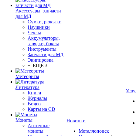
Аксессуары, запчасти
для МД
Сумки, рюкзаки
Наушники
Чехлы
Аккумуляторы,
зарядки, боксы
Инструменты
Запчасти для МД
Экипировка
+ ЕЩЕ 3
Метеориты
Литература
Услу
Книги
Журналы
Видео
Карты на CD
Монеты
Новинки
Античные
монеты
Металлопоиск