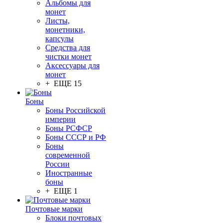
Альбомы для
монет
Листы,
монетники,
капсулы
Средства для
чистки монет
Аксессуары для
монет
+ ЕЩЕ 15
Боны
Боны Российской
империи
Боны РСФСР
Боны СССР и РФ
Боны
современной
России
Иностранные
боны
+ ЕЩЕ 1
Почтовые марки
Блоки почтовых