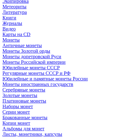
Экипировка
Метеориты
Литература
Книги
Журналы
Видео
Карты на CD
Монеты
Античные монеты
Монеты Золотой орды
Монеты допетровской Руси
Монеты Российской империи
Юбилейные монеты СССР
Регулярные монеты СССР и РФ
Юбилейные и памятные монеты России
Монеты иностранных государств
Серебряные монеты
Золотые монеты
Платиновые монеты
Наборы монет
Серии монет
Бракованные монеты
Копии монет
Альбомы для монет
Листы, монетники, капсулы