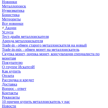
Новинки
Металлопоиск
Нумизматика
Бонистика
Метеориты
Все новинки
Акции
Услуги
Тест-драйв металлоискателя
Аренда металлоискателя
Trade-in - обмен старого металлоискателя на новый
Trade-in-mix - обмен монет на металлоискатель
Скупка монет, оценка монет, консультация специалиста по
монетам
Покупателю
О группе ИскателИ
Как купить
Оплата
Рассрочка и кредит
Доставка
Вопрос - ответ
Контакты
Реквизиты
10 причин купить металлоискатель у нас
Новости