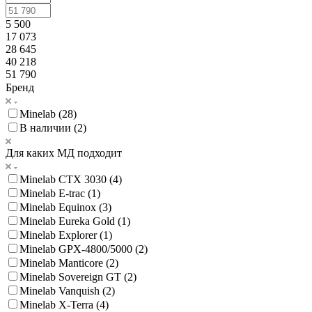
5 500
17 073
28 645
40 218
51 790
Бренд
Minelab (
28
)
В наличии (
2
)
Для каких МД подходит
Minelab CTX 3030 (
4
)
Minelab E-trac (
1
)
Minelab Equinox (
3
)
Minelab Eureka Gold (
1
)
Minelab Explorer (
1
)
Minelab GPX-4800/5000 (
2
)
Minelab Manticore (
2
)
Minelab Sovereign GT (
2
)
Minelab Vanquish (
2
)
Minelab X-Terra (
4
)