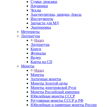
Сумки, рюкзаки
Наушники
Чехлы
Аккумуляторы, зарядки, боксы
Инструменты
Запчасти для МД
Экипировка
Метеориты
Литература
Назад
Литература
Книги
Журналы
Видео
Карты на CD
Монеты
Назад
Монеты
Античные монеты
Монеты Золотой орды
Монеты допетровской Руси
Монеты Российской империи
Юбилейные монеты СССР
Регулярные монеты СССР и РФ
Юбилейные и памятные монеты России