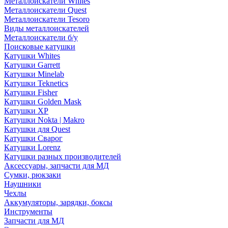
Металлоискатели Whites
Металлоискатели Quest
Металлоискатели Tesoro
Виды металлоискателей
Металлоискатели б/у
Поисковые катушки
Катушки Whites
Катушки Garrett
Катушки Minelab
Катушки Teknetics
Катушки Fisher
Катушки Golden Mask
Катушки XP
Катушки Nokta | Makro
Катушки для Quest
Катушки Сварог
Катушки Lorenz
Катушки разных производителей
Аксессуары, запчасти для МД
Сумки, рюкзаки
Наушники
Чехлы
Аккумуляторы, зарядки, боксы
Инструменты
Запчасти для МД