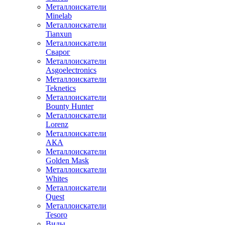
Металлоискатели
Minelab
Металлоискатели
Tianxun
Металлоискатели
Сварог
Металлоискатели
Asgoelectronics
Металлоискатели
Teknetics
Металлоискатели
Bounty Hunter
Металлоискатели
Lorenz
Металлоискатели
АКА
Металлоискатели
Golden Mask
Металлоискатели
Whites
Металлоискатели
Quest
Металлоискатели
Tesoro
Виды