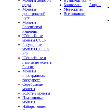
Монеты Золотой
Нумизматика
орды
Бонистика
Акции
Монеты
Метеориты
допетровской
Все новинки
Руси
Монеты
Российской
империи
Юбилейные
монеты СССР
Регулярные
монеты СССР и
РФ
Юбилейные и
памятные монеты
России
Монеты
иностранных
государств
Серебряные
монеты
Золотые монеты
Платиновые
монеты
Наборы монет