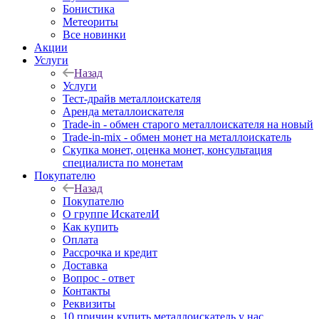
Бонистика
Метеориты
Все новинки
Акции
Услуги
Назад
Услуги
Тест-драйв металлоискателя
Аренда металлоискателя
Trade-in - обмен старого металлоискателя на новый
Trade-in-mix - обмен монет на металлоискатель
Скупка монет, оценка монет, консультация
специалиста по монетам
Покупателю
Назад
Покупателю
О группе ИскателИ
Как купить
Оплата
Рассрочка и кредит
Доставка
Вопрос - ответ
Контакты
Реквизиты
10 причин купить металлоискатель у нас