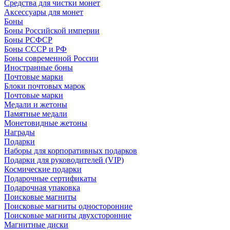
Средства для чистки монет
Аксессуары для монет
Боны
Боны Российской империи
Боны РСФСР
Боны СССР и РФ
Боны современной России
Иностранные боны
Почтовые марки
Блоки почтовых марок
Почтовые марки
Медали и жетоны
Памятные медали
Монетовидные жетоны
Награды
Подарки
Наборы для корпоративных подарков
Подарки для руководителей (VIP)
Космические подарки
Подарочные сертификаты
Подарочная упаковка
Поисковые магниты
Поисковые магниты односторонние
Поисковые магниты двухсторонние
Магнитные диски