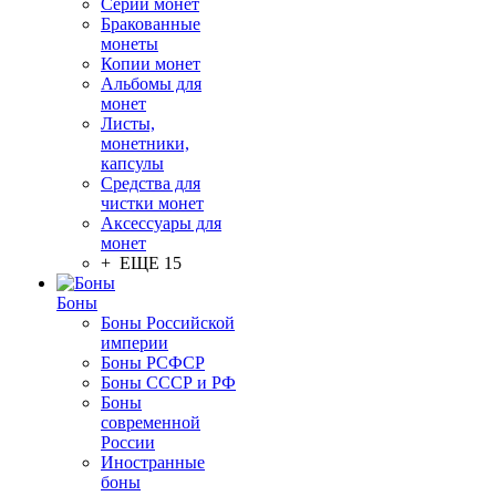
Серии монет
Бракованные
монеты
Копии монет
Альбомы для
монет
Листы,
монетники,
капсулы
Средства для
чистки монет
Аксессуары для
монет
+ ЕЩЕ 15
Боны
Боны Российской
империи
Боны РСФСР
Боны СССР и РФ
Боны
современной
России
Иностранные
боны