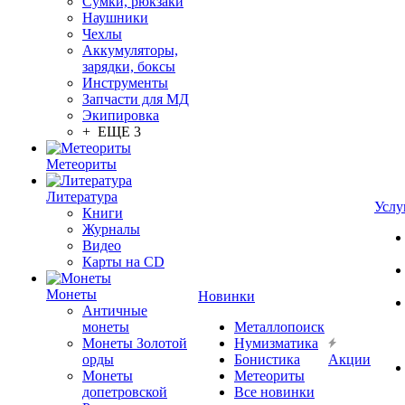
Сумки, рюкзаки
Наушники
Чехлы
Аккумуляторы,
зарядки, боксы
Инструменты
Запчасти для МД
Экипировка
+ ЕЩЕ 3
Метеориты
Литература
Услу
Книги
Журналы
Видео
Карты на CD
Монеты
Новинки
Античные
монеты
Металлопоиск
Монеты Золотой
Нумизматика
орды
Бонистика
Акции
Монеты
Метеориты
допетровской
Все новинки