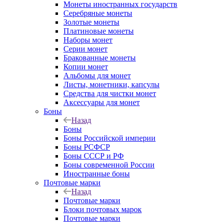
Монеты иностранных государств
Серебряные монеты
Золотые монеты
Платиновые монеты
Наборы монет
Серии монет
Бракованные монеты
Копии монет
Альбомы для монет
Листы, монетники, капсулы
Средства для чистки монет
Аксессуары для монет
Боны
Назад
Боны
Боны Российской империи
Боны РСФСР
Боны СССР и РФ
Боны современной России
Иностранные боны
Почтовые марки
Назад
Почтовые марки
Блоки почтовых марок
Почтовые марки