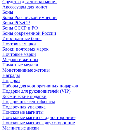
Средства для чистки монет
Аксессуары для монет
Боны
Боны Российской империи
Боны РСФСР
Боны СССР и РФ
Боны современной России
Иностранные боны
Почтовые марки
Блоки почтовых марок
Почтовые марки
Медали и жетоны
Памятные медали
Монетовидные жетоны
Награды
Подарки
Наборы для корпоративных подарков
Подарки для руководителей (VIP)
Космические подарки
Подарочные сертификаты
Подарочная упаковка
Поисковые магниты
Поисковые магниты односторонние
Поисковые магниты двухсторонние
Магнитные диски