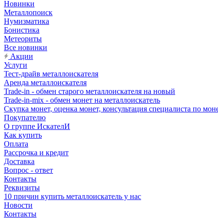
Новинки
Металлопоиск
Нумизматика
Бонистика
Метеориты
Все новинки
Акции
Услуги
Тест-драйв металлоискателя
Аренда металлоискателя
Trade-in - обмен старого металлоискателя на новый
Trade-in-mix - обмен монет на металлоискатель
Скупка монет, оценка монет, консультация специалиста по мон
Покупателю
О группе ИскателИ
Как купить
Оплата
Рассрочка и кредит
Доставка
Вопрос - ответ
Контакты
Реквизиты
10 причин купить металлоискатель у нас
Новости
Контакты