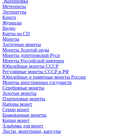
Экипировка
Метеориты
Литература
Книги
Журналы
Видео
Карты на CD
Монеты
Античные монеты
Монеты Золотой орды
Монеты допетровской Руси
Монеты Российской империи
Юбилейные монеты СССР
Регулярные монеты СССР и РФ
Юбилейные и памятные монеты России
Монеты иностранных государств
Серебряные монеты
Золотые монеты
Платиновые монеты
Наборы монет
Серии монет
Бракованные монеты
Копии монет
Альбомы для монет
Листы, монетники, капсулы