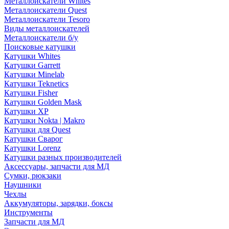
Металлоискатели Whites
Металлоискатели Quest
Металлоискатели Tesoro
Виды металлоискателей
Металлоискатели б/у
Поисковые катушки
Катушки Whites
Катушки Garrett
Катушки Minelab
Катушки Teknetics
Катушки Fisher
Катушки Golden Mask
Катушки XP
Катушки Nokta | Makro
Катушки для Quest
Катушки Сварог
Катушки Lorenz
Катушки разных производителей
Аксессуары, запчасти для МД
Сумки, рюкзаки
Наушники
Чехлы
Аккумуляторы, зарядки, боксы
Инструменты
Запчасти для МД