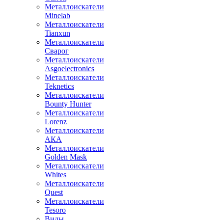
Металлоискатели
Minelab
Металлоискатели
Tianxun
Металлоискатели
Сварог
Металлоискатели
Asgoelectronics
Металлоискатели
Teknetics
Металлоискатели
Bounty Hunter
Металлоискатели
Lorenz
Металлоискатели
АКА
Металлоискатели
Golden Mask
Металлоискатели
Whites
Металлоискатели
Quest
Металлоискатели
Tesoro
Виды