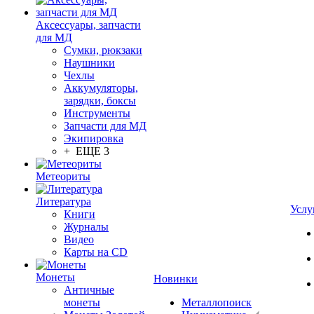
Аксессуары, запчасти
для МД
Сумки, рюкзаки
Наушники
Чехлы
Аккумуляторы,
зарядки, боксы
Инструменты
Запчасти для МД
Экипировка
+ ЕЩЕ 3
Метеориты
Литература
Услу
Книги
Журналы
Видео
Карты на CD
Монеты
Новинки
Античные
монеты
Металлопоиск