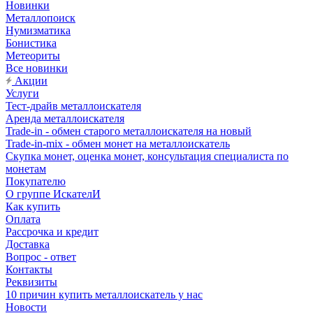
Новинки
Металлопоиск
Нумизматика
Бонистика
Метеориты
Все новинки
Акции
Услуги
Тест-драйв металлоискателя
Аренда металлоискателя
Trade-in - обмен старого металлоискателя на новый
Trade-in-mix - обмен монет на металлоискатель
Скупка монет, оценка монет, консультация специалиста по
монетам
Покупателю
О группе ИскателИ
Как купить
Оплата
Рассрочка и кредит
Доставка
Вопрос - ответ
Контакты
Реквизиты
10 причин купить металлоискатель у нас
Новости