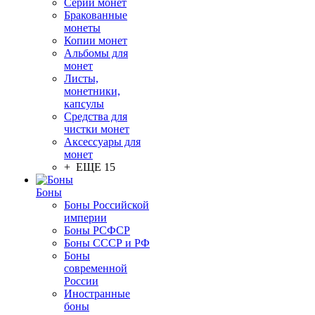
Серии монет
Бракованные
монеты
Копии монет
Альбомы для
монет
Листы,
монетники,
капсулы
Средства для
чистки монет
Аксессуары для
монет
+ ЕЩЕ 15
Боны
Боны Российской
империи
Боны РСФСР
Боны СССР и РФ
Боны
современной
России
Иностранные
боны