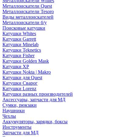
Металлоискатели Whites
Металлоискатели Quest
Металлоискатели Tesoro
Виды металлоискателей
Металлоискатели б/у
Поисковые катушки
Катушки Whites
Катушки Garrett
Катушки Minelab
Катушки Teknetics
Катушки Fisher
Катушки Golden Mask
Катушки XP
Катушки Nokta | Makro
Катушки для Quest
Катушки Сварог
Катушки Lorenz
Катушки разных производителей
Аксессуары, запчасти для МД
Сумки, рюкзаки
Наушники
Чехлы
Аккумуляторы, зарядки, боксы
Инструменты
Запчасти для МД