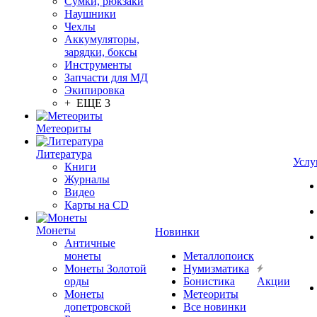
Сумки, рюкзаки
Наушники
Чехлы
Аккумуляторы,
зарядки, боксы
Инструменты
Запчасти для МД
Экипировка
+ ЕЩЕ 3
Метеориты
Литература
Услу
Книги
Журналы
Видео
Карты на CD
Монеты
Новинки
Античные
монеты
Металлопоиск
Монеты Золотой
Нумизматика
орды
Бонистика
Акции
Монеты
Метеориты
допетровской
Все новинки