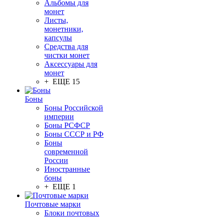
Альбомы для
монет
Листы,
монетники,
капсулы
Средства для
чистки монет
Аксессуары для
монет
+ ЕЩЕ 15
Боны
Боны Российской
империи
Боны РСФСР
Боны СССР и РФ
Боны
современной
России
Иностранные
боны
+ ЕЩЕ 1
Почтовые марки
Блоки почтовых