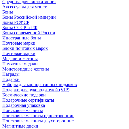
Средства для чистки монет
Аксессуары для монет
Боны
Боны Российской империи
Боны РСФСР
Боны СССР и РФ
Боны современной России
Иностранные боны
Почтовые марки
Блоки почтовых марок
Почтовые марки
Медали и жетоны
Памятные медали
Монетовидные жетоны
Награды
Подарки
Наборы для корпоративных подарков
Подарки для руководителей (VIP)
Космические подарки
Подарочные сертификаты
Подарочная упаковка
Поисковые магниты
Поисковые магниты односторонние
Поисковые магниты двухсторонние
Магнитные диски