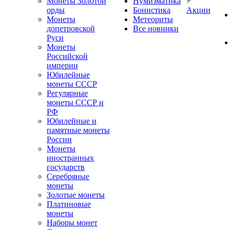
Монеты Золотой
Нумизматика
орды
Бонистика
Акции
Монеты
Метеориты
допетровской
Все новинки
Руси
Монеты
Российской
империи
Юбилейные
монеты СССР
Регулярные
монеты СССР и
РФ
Юбилейные и
памятные монеты
России
Монеты
иностранных
государств
Серебряные
монеты
Золотые монеты
Платиновые
монеты
Наборы монет