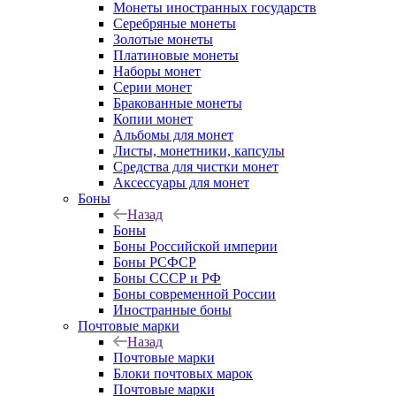
Монеты иностранных государств
Серебряные монеты
Золотые монеты
Платиновые монеты
Наборы монет
Серии монет
Бракованные монеты
Копии монет
Альбомы для монет
Листы, монетники, капсулы
Средства для чистки монет
Аксессуары для монет
Боны
Назад
Боны
Боны Российской империи
Боны РСФСР
Боны СССР и РФ
Боны современной России
Иностранные боны
Почтовые марки
Назад
Почтовые марки
Блоки почтовых марок
Почтовые марки