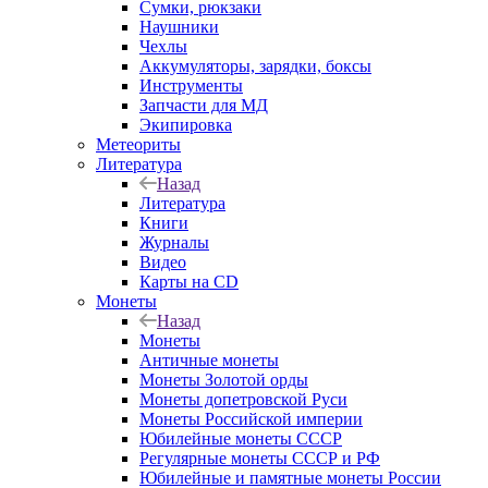
Сумки, рюкзаки
Наушники
Чехлы
Аккумуляторы, зарядки, боксы
Инструменты
Запчасти для МД
Экипировка
Метеориты
Литература
Назад
Литература
Книги
Журналы
Видео
Карты на CD
Монеты
Назад
Монеты
Античные монеты
Монеты Золотой орды
Монеты допетровской Руси
Монеты Российской империи
Юбилейные монеты СССР
Регулярные монеты СССР и РФ
Юбилейные и памятные монеты России