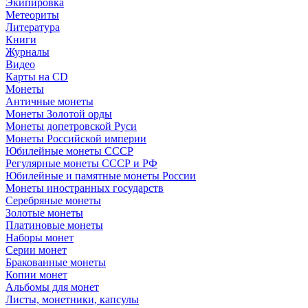
Экипировка
Метеориты
Литература
Книги
Журналы
Видео
Карты на CD
Монеты
Античные монеты
Монеты Золотой орды
Монеты допетровской Руси
Монеты Российской империи
Юбилейные монеты СССР
Регулярные монеты СССР и РФ
Юбилейные и памятные монеты России
Монеты иностранных государств
Серебряные монеты
Золотые монеты
Платиновые монеты
Наборы монет
Серии монет
Бракованные монеты
Копии монет
Альбомы для монет
Листы, монетники, капсулы