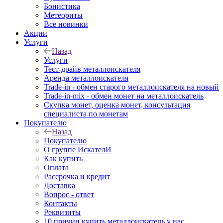
Бонистика
Метеориты
Все новинки
Акции
Услуги
Назад
Услуги
Тест-драйв металлоискателя
Аренда металлоискателя
Trade-in - обмен старого металлоискателя на новый
Trade-in-mix - обмен монет на металлоискатель
Скупка монет, оценка монет, консультация
специалиста по монетам
Покупателю
Назад
Покупателю
О группе ИскателИ
Как купить
Оплата
Рассрочка и кредит
Доставка
Вопрос - ответ
Контакты
Реквизиты
10 причин купить металлоискатель у нас