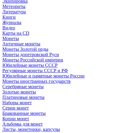
Экипировка
Метеориты
Литература
Книги
Журналы
Видео
Карты на CD
Монеты
Античные монеты
Монеты Золотой орды
Монеты допетровской Руси
Монеты Российской империи
Юбилейные монеты СССР
Регулярные монеты СССР и РФ
Юбилейные и памятные монеты России
Монеты иностранных государств
Серебряные монеты
Золотые монеты
Платиновые монеты
Наборы монет
Серии монет
Бракованные монеты
Копии монет
Альбомы для монет
Листы, монетники, капсулы