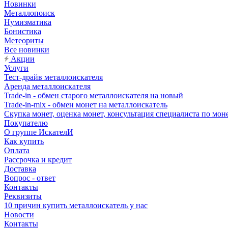
Новинки
Металлопоиск
Нумизматика
Бонистика
Метеориты
Все новинки
Акции
Услуги
Тест-драйв металлоискателя
Аренда металлоискателя
Trade-in - обмен старого металлоискателя на новый
Trade-in-mix - обмен монет на металлоискатель
Скупка монет, оценка монет, консультация специалиста по мон
Покупателю
О группе ИскателИ
Как купить
Оплата
Рассрочка и кредит
Доставка
Вопрос - ответ
Контакты
Реквизиты
10 причин купить металлоискатель у нас
Новости
Контакты