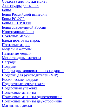
Средства для чистки монет
Аксессуары для монет
Боны
Боны Российской империи
Боны РСФСР
Боны СССР и РФ
Боны современной России
Иностранные боны
Почтовые марки
Блоки почтовых марок
Почтовые марки
Медали и жетоны
Памятные медали
Монетовидные жетоны
Награды
Подарки
Наборы для корпоративных подарков
Подарки для руководителей (VIP)
Космические подарки
Подарочные сертификаты
Подарочная упаковка
Поисковые магниты
Поисковые магниты односторонние
Поисковые магниты двухсторонние
Магнитные диски