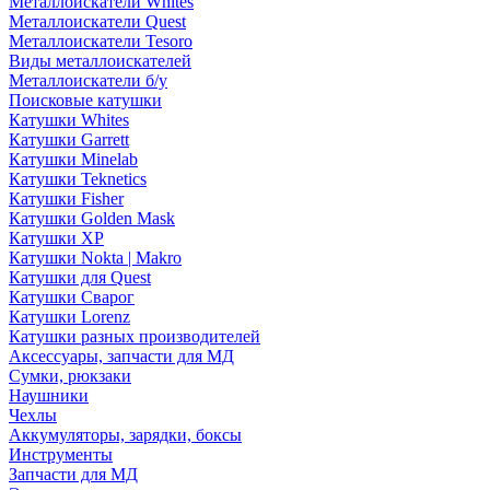
Металлоискатели Whites
Металлоискатели Quest
Металлоискатели Tesoro
Виды металлоискателей
Металлоискатели б/у
Поисковые катушки
Катушки Whites
Катушки Garrett
Катушки Minelab
Катушки Teknetics
Катушки Fisher
Катушки Golden Mask
Катушки XP
Катушки Nokta | Makro
Катушки для Quest
Катушки Сварог
Катушки Lorenz
Катушки разных производителей
Аксессуары, запчасти для МД
Сумки, рюкзаки
Наушники
Чехлы
Аккумуляторы, зарядки, боксы
Инструменты
Запчасти для МД