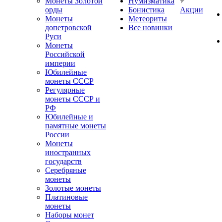
Монеты Золотой
Нумизматика
орды
Бонистика
Акции
Монеты
Метеориты
допетровской
Все новинки
Руси
Монеты
Российской
империи
Юбилейные
монеты СССР
Регулярные
монеты СССР и
РФ
Юбилейные и
памятные монеты
России
Монеты
иностранных
государств
Серебряные
монеты
Золотые монеты
Платиновые
монеты
Наборы монет