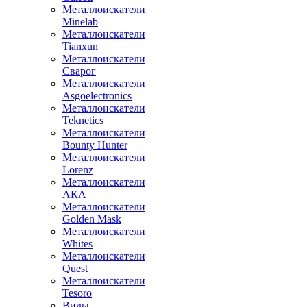
Металлоискатели
Minelab
Металлоискатели
Tianxun
Металлоискатели
Сварог
Металлоискатели
Asgoelectronics
Металлоискатели
Teknetics
Металлоискатели
Bounty Hunter
Металлоискатели
Lorenz
Металлоискатели
АКА
Металлоискатели
Golden Mask
Металлоискатели
Whites
Металлоискатели
Quest
Металлоискатели
Tesoro
Виды