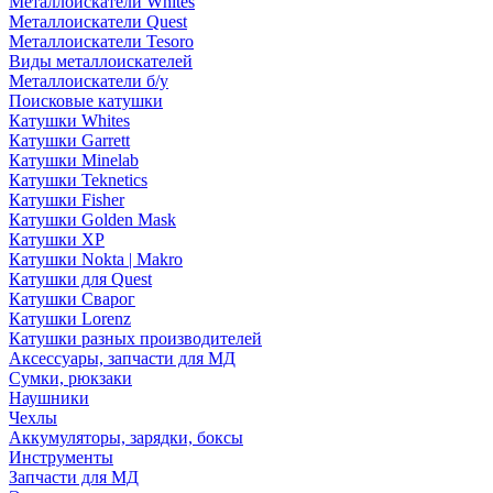
Металлоискатели Whites
Металлоискатели Quest
Металлоискатели Tesoro
Виды металлоискателей
Металлоискатели б/у
Поисковые катушки
Катушки Whites
Катушки Garrett
Катушки Minelab
Катушки Teknetics
Катушки Fisher
Катушки Golden Mask
Катушки XP
Катушки Nokta | Makro
Катушки для Quest
Катушки Сварог
Катушки Lorenz
Катушки разных производителей
Аксессуары, запчасти для МД
Сумки, рюкзаки
Наушники
Чехлы
Аккумуляторы, зарядки, боксы
Инструменты
Запчасти для МД