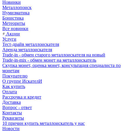
Новинки
Металлопоиск
Нумизматика
Бонистика
Метеориты
Все новинки
Акции
Услуги
Тест-драйв металлоискателя
Аренда металлоискателя
Trade-in - обмен старого металлоискателя на новый
Trade-in-mix - обмен монет на металлоискатель
Скупка монет, оценка монет, консультация специалиста по
монетам
Покупателю
О группе ИскателИ
Как купить
Оплата
Рассрочка и кредит
Доставка
Вопрос - ответ
Контакты
Реквизиты
10 причин купить металлоискатель у нас
Новости