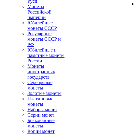
Руси
Монеты
Российской
империи
Юбилейные
монеты СССР
Регулярные
монеты СССР и
РФ
Юбилейные и
памятные монеты
России
Монеты
иностранных
государств
Серебряные
монеты
Золотые монеты
Платиновые
монеты
Наборы монет
Серии монет
Бракованные
монеты
Копии монет