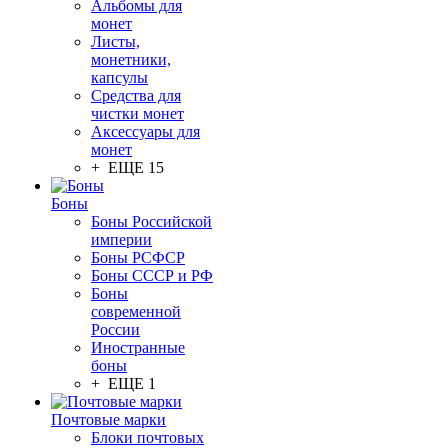
Альбомы для
монет
Листы,
монетники,
капсулы
Средства для
чистки монет
Аксессуары для
монет
+ ЕЩЕ 15
Боны
Боны Российской
империи
Боны РСФСР
Боны СССР и РФ
Боны
современной
России
Иностранные
боны
+ ЕЩЕ 1
Почтовые марки
Блоки почтовых