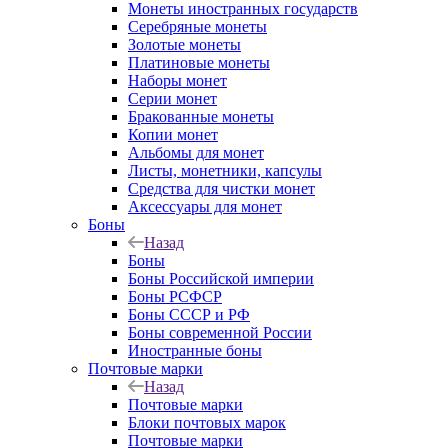
Монеты иностранных государств
Серебряные монеты
Золотые монеты
Платиновые монеты
Наборы монет
Серии монет
Бракованные монеты
Копии монет
Альбомы для монет
Листы, монетники, капсулы
Средства для чистки монет
Аксессуары для монет
Боны
Назад
Боны
Боны Российской империи
Боны РСФСР
Боны СССР и РФ
Боны современной России
Иностранные боны
Почтовые марки
Назад
Почтовые марки
Блоки почтовых марок
Почтовые марки