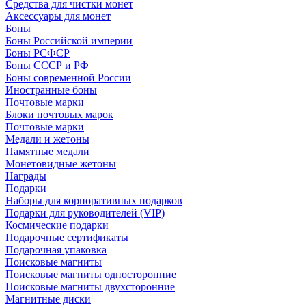
Средства для чистки монет
Аксессуары для монет
Боны
Боны Российской империи
Боны РСФСР
Боны СССР и РФ
Боны современной России
Иностранные боны
Почтовые марки
Блоки почтовых марок
Почтовые марки
Медали и жетоны
Памятные медали
Монетовидные жетоны
Награды
Подарки
Наборы для корпоративных подарков
Подарки для руководителей (VIP)
Космические подарки
Подарочные сертификаты
Подарочная упаковка
Поисковые магниты
Поисковые магниты односторонние
Поисковые магниты двухсторонние
Магнитные диски