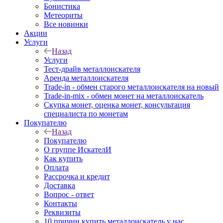
Бонистика
Метеориты
Все новинки
Акции
Услуги
Назад
Услуги
Тест-драйв металлоискателя
Аренда металлоискателя
Trade-in - обмен старого металлоискателя на новый
Trade-in-mix - обмен монет на металлоискатель
Скупка монет, оценка монет, консультация
специалиста по монетам
Покупателю
Назад
Покупателю
О группе ИскателИ
Как купить
Оплата
Рассрочка и кредит
Доставка
Вопрос - ответ
Контакты
Реквизиты
10 причин купить металлоискатель у нас