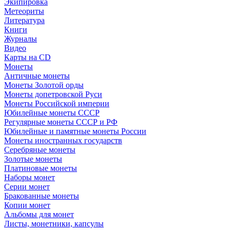
Экипировка
Метеориты
Литература
Книги
Журналы
Видео
Карты на CD
Монеты
Античные монеты
Монеты Золотой орды
Монеты допетровской Руси
Монеты Российской империи
Юбилейные монеты СССР
Регулярные монеты СССР и РФ
Юбилейные и памятные монеты России
Монеты иностранных государств
Серебряные монеты
Золотые монеты
Платиновые монеты
Наборы монет
Серии монет
Бракованные монеты
Копии монет
Альбомы для монет
Листы, монетники, капсулы