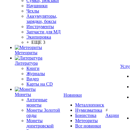
Сумки, рюкзаки
Наушники
Чехлы
Аккумуляторы,
зарядки, боксы
Инструменты
Запчасти для МД
Экипировка
+ ЕЩЕ 3
Метеориты
Литература
Услу
Книги
Журналы
Видео
Карты на CD
Монеты
Новинки
Античные
монеты
Металлопоиск
Монеты Золотой
Нумизматика
орды
Бонистика
Акции
Монеты
Метеориты
допетровской
Все новинки