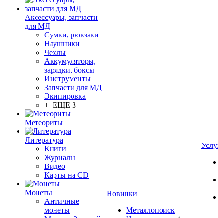
Аксессуары, запчасти
для МД
Сумки, рюкзаки
Наушники
Чехлы
Аккумуляторы,
зарядки, боксы
Инструменты
Запчасти для МД
Экипировка
+ ЕЩЕ 3
Метеориты
Литература
Услу
Книги
Журналы
Видео
Карты на CD
Монеты
Новинки
Античные
монеты
Металлопоиск