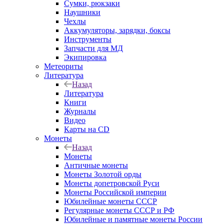
Сумки, рюкзаки
Наушники
Чехлы
Аккумуляторы, зарядки, боксы
Инструменты
Запчасти для МД
Экипировка
Метеориты
Литература
Назад
Литература
Книги
Журналы
Видео
Карты на CD
Монеты
Назад
Монеты
Античные монеты
Монеты Золотой орды
Монеты допетровской Руси
Монеты Российской империи
Юбилейные монеты СССР
Регулярные монеты СССР и РФ
Юбилейные и памятные монеты России