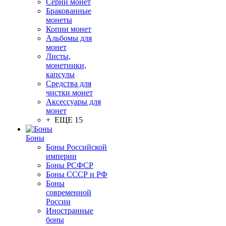
Серии монет
Бракованные
монеты
Копии монет
Альбомы для
монет
Листы,
монетники,
капсулы
Средства для
чистки монет
Аксессуары для
монет
+ ЕЩЕ 15
Боны
Боны Российской
империи
Боны РСФСР
Боны СССР и РФ
Боны
современной
России
Иностранные
боны