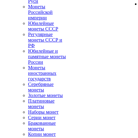
Руси
Монеты
Российской
империи
Юбилейные
монеты СССР
Регулярные
монеты СССР и
РФ
Юбилейные и
памятные монеты
России
Монеты
иностранных
государств
Серебряные
монеты
Золотые монеты
Платиновые
монеты
Наборы монет
Серии монет
Бракованные
монеты
Копии монет