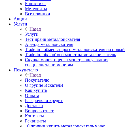
Бонистика
Метеориты
Все новинки
Акции
Услуги
Назад
Услуги
Тест-драйв металлоискателя
Аренда металлоискателя
Trade-in - обмен старого металлоискателя на новый
Trade-in-mix - обмен монет на металлоискатель
Скупка монет, оценка монет, консультация
специалиста по монетам
Покупателю
Назад
Покупателю
О группе ИскателИ
Как купить
Оплата
Рассрочка и кредит
Доставка
Вопрос - ответ
Контакты
Реквизиты
10 причин купить металлоискатель у нас