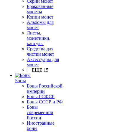
Серии монет
Бракованные
монеты
Копии монет
Альбомы для
монет
Листы,
монетники,
капсулы
Средства для
чистки монет
Аксессуары для
монет
+ ЕЩЕ 15
Боны
Боны Российской
империи
Боны РСФСР
Боны СССР и РФ
Боны
современной
России
Иностранные
боны