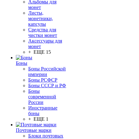
Альбомы для
монет
Листы,
монетники,
капсулы
Средства для
чистки монет
Аксессуары для
монет
+ ЕЩЕ 15
Боны
Боны Российской
империи
Боны РСФСР
Боны СССР и РФ
Боны
современной
России
Иностранные
боны
+ ЕЩЕ 1
Почтовые марки
Блоки почтовых