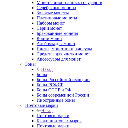
Монеты иностранных государств
Серебряные монеты
Золотые монеты
Платиновые монеты
Наборы монет
Серии монет
Бракованные монеты
Копии монет
Альбомы для монет
Листы, монетники, капсулы
Средства для чистки монет
Аксессуары для монет
Боны
Назад
Боны
Боны Российской империи
Боны РСФСР
Боны СССР и РФ
Боны современной России
Иностранные боны
Почтовые марки
Назад
Почтовые марки
Блоки почтовых марок
Почтовые марки