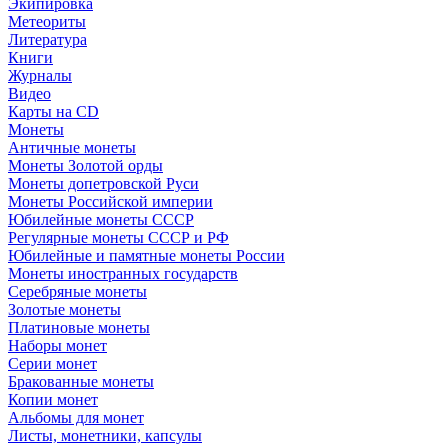
Экипировка
Метеориты
Литература
Книги
Журналы
Видео
Карты на CD
Монеты
Античные монеты
Монеты Золотой орды
Монеты допетровской Руси
Монеты Российской империи
Юбилейные монеты СССР
Регулярные монеты СССР и РФ
Юбилейные и памятные монеты России
Монеты иностранных государств
Серебряные монеты
Золотые монеты
Платиновые монеты
Наборы монет
Серии монет
Бракованные монеты
Копии монет
Альбомы для монет
Листы, монетники, капсулы