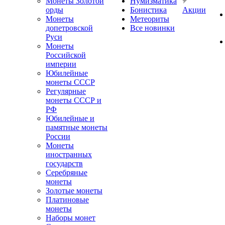
Монеты Золотой
Нумизматика
орды
Бонистика
Акции
Монеты
Метеориты
допетровской
Все новинки
Руси
Монеты
Российской
империи
Юбилейные
монеты СССР
Регулярные
монеты СССР и
РФ
Юбилейные и
памятные монеты
России
Монеты
иностранных
государств
Серебряные
монеты
Золотые монеты
Платиновые
монеты
Наборы монет