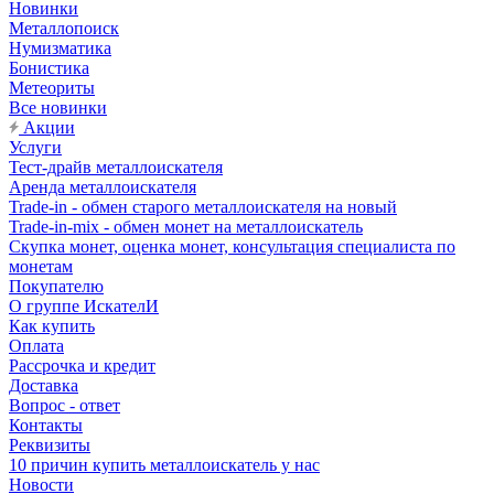
Новинки
Металлопоиск
Нумизматика
Бонистика
Метеориты
Все новинки
Акции
Услуги
Тест-драйв металлоискателя
Аренда металлоискателя
Trade-in - обмен старого металлоискателя на новый
Trade-in-mix - обмен монет на металлоискатель
Скупка монет, оценка монет, консультация специалиста по
монетам
Покупателю
О группе ИскателИ
Как купить
Оплата
Рассрочка и кредит
Доставка
Вопрос - ответ
Контакты
Реквизиты
10 причин купить металлоискатель у нас
Новости