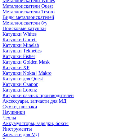
Металлоискатели Whites
Металлоискатели Quest
Металлоискатели Tesoro
Виды металлоискателей
Металлоискатели б/у
Поисковые катушки
Катушки Whites
Катушки Garrett
Катушки Minelab
Катушки Teknetics
Катушки Fisher
Катушки Golden Mask
Катушки XP
Катушки Nokta | Makro
Катушки для Quest
Катушки Сварог
Катушки Lorenz
Катушки разных производителей
Аксессуары, запчасти для МД
Сумки, рюкзаки
Наушники
Чехлы
Аккумуляторы, зарядки, боксы
Инструменты
Запчасти для МД