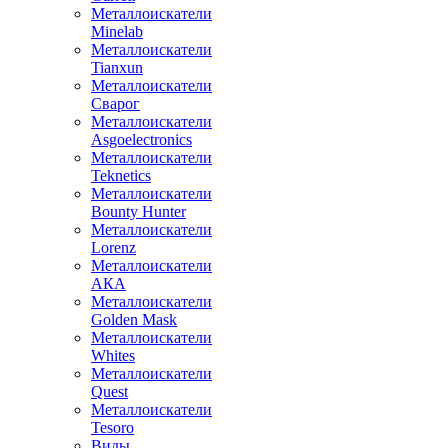
Металлоискатели
Minelab
Металлоискатели
Tianxun
Металлоискатели
Сварог
Металлоискатели
Asgoelectronics
Металлоискатели
Teknetics
Металлоискатели
Bounty Hunter
Металлоискатели
Lorenz
Металлоискатели
АКА
Металлоискатели
Golden Mask
Металлоискатели
Whites
Металлоискатели
Quest
Металлоискатели
Tesoro
Виды