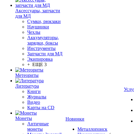
Аксессуары, запчасти
для МД
Сумки, рюкзаки
Наушники
Чехлы
Аккумуляторы,
зарядки, боксы
Инструменты
Запчасти для МД
Экипировка
+ ЕЩЕ 3
Метеориты
Литература
Услу
Книги
Журналы
Видео
Карты на CD
Монеты
Новинки
Античные
монеты
Металлопоиск