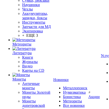
Сумки, рюкзаки
Наушники
Чехлы
Аккумуляторы,
зарядки, боксы
Инструменты
Запчасти для МД
Экипировка
+ ЕЩЕ 3
Метеориты
Литература
Услу
Книги
Журналы
Видео
Карты на CD
Монеты
Новинки
Античные
монеты
Металлопоиск
Монеты Золотой
Нумизматика
орды
Бонистика
Акции
Монеты
Метеориты
допетровской
Все новинки