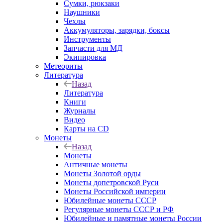
Сумки, рюкзаки
Наушники
Чехлы
Аккумуляторы, зарядки, боксы
Инструменты
Запчасти для МД
Экипировка
Метеориты
Литература
Назад
Литература
Книги
Журналы
Видео
Карты на CD
Монеты
Назад
Монеты
Античные монеты
Монеты Золотой орды
Монеты допетровской Руси
Монеты Российской империи
Юбилейные монеты СССР
Регулярные монеты СССР и РФ
Юбилейные и памятные монеты России