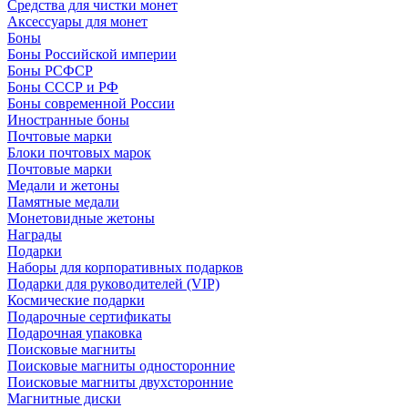
Средства для чистки монет
Аксессуары для монет
Боны
Боны Российской империи
Боны РСФСР
Боны СССР и РФ
Боны современной России
Иностранные боны
Почтовые марки
Блоки почтовых марок
Почтовые марки
Медали и жетоны
Памятные медали
Монетовидные жетоны
Награды
Подарки
Наборы для корпоративных подарков
Подарки для руководителей (VIP)
Космические подарки
Подарочные сертификаты
Подарочная упаковка
Поисковые магниты
Поисковые магниты односторонние
Поисковые магниты двухсторонние
Магнитные диски