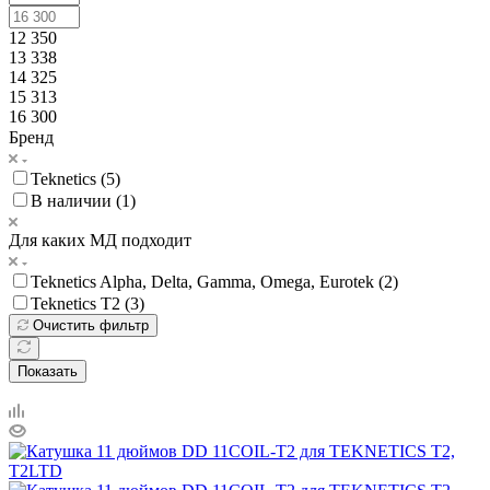
12 350
13 338
14 325
15 313
16 300
Бренд
Teknetics (
5
)
В наличии (
1
)
Для каких МД подходит
Teknetics Alpha, Delta, Gamma, Omega, Eurotek (
2
)
Teknetics T2 (
3
)
Очистить фильтр
Показать