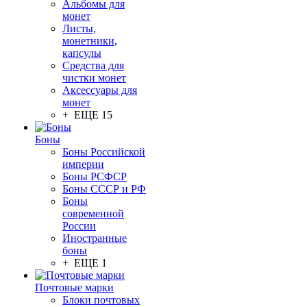
Альбомы для
монет
Листы,
монетники,
капсулы
Средства для
чистки монет
Аксессуары для
монет
+ ЕЩЕ 15
Боны
Боны Российской
империи
Боны РСФСР
Боны СССР и РФ
Боны
современной
России
Иностранные
боны
+ ЕЩЕ 1
Почтовые марки
Блоки почтовых