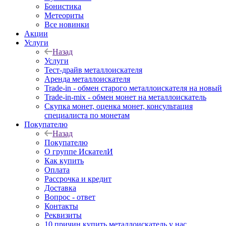
Бонистика
Метеориты
Все новинки
Акции
Услуги
Назад
Услуги
Тест-драйв металлоискателя
Аренда металлоискателя
Trade-in - обмен старого металлоискателя на новый
Trade-in-mix - обмен монет на металлоискатель
Скупка монет, оценка монет, консультация
специалиста по монетам
Покупателю
Назад
Покупателю
О группе ИскателИ
Как купить
Оплата
Рассрочка и кредит
Доставка
Вопрос - ответ
Контакты
Реквизиты
10 причин купить металлоискатель у нас