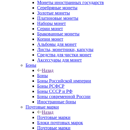
Монеты иностранных государств
Серебряные монеты
Золотые монеты
Платиновые монеты
Наборы монет
Серии монет
Бракованные монеты
Копии монет
Альбомы для монет
Листы, монетники, капсулы
Средства для чистки монет
Аксессуары для монет
Боны
Назад
Боны
Боны Российской империи
Боны РСФСР
Боны СССР и РФ
Боны современной России
Иностранные боны
Почтовые марки
Назад
Почтовые марки
Блоки почтовых марок
Почтовые марки