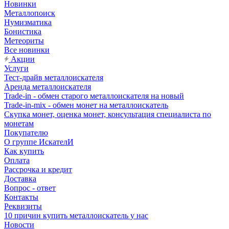
Новинки
Металлопоиск
Нумизматика
Бонистика
Метеориты
Все новинки
Акции
Услуги
Тест-драйв металлоискателя
Аренда металлоискателя
Trade-in - обмен старого металлоискателя на новый
Trade-in-mix - обмен монет на металлоискатель
Скупка монет, оценка монет, консультация специалиста по
монетам
Покупателю
О группе ИскателИ
Как купить
Оплата
Рассрочка и кредит
Доставка
Вопрос - ответ
Контакты
Реквизиты
10 причин купить металлоискатель у нас
Новости