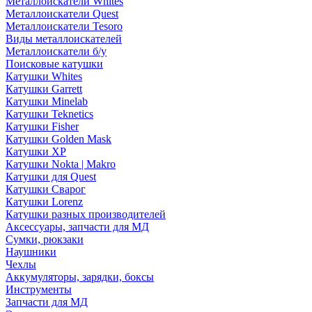
Металлоискатели Whites
Металлоискатели Quest
Металлоискатели Tesoro
Виды металлоискателей
Металлоискатели б/у
Поисковые катушки
Катушки Whites
Катушки Garrett
Катушки Minelab
Катушки Teknetics
Катушки Fisher
Катушки Golden Mask
Катушки XP
Катушки Nokta | Makro
Катушки для Quest
Катушки Сварог
Катушки Lorenz
Катушки разных производителей
Аксессуары, запчасти для МД
Сумки, рюкзаки
Наушники
Чехлы
Аккумуляторы, зарядки, боксы
Инструменты
Запчасти для МД