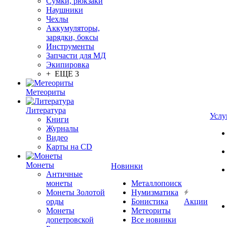
Сумки, рюкзаки
Наушники
Чехлы
Аккумуляторы,
зарядки, боксы
Инструменты
Запчасти для МД
Экипировка
+ ЕЩЕ 3
Метеориты
Литература
Услу
Книги
Журналы
Видео
Карты на CD
Монеты
Новинки
Античные
монеты
Металлопоиск
Монеты Золотой
Нумизматика
орды
Бонистика
Акции
Монеты
Метеориты
допетровской
Все новинки