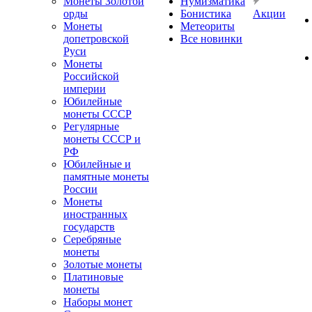
Монеты Золотой
Нумизматика
орды
Бонистика
Акции
Монеты
Метеориты
допетровской
Все новинки
Руси
Монеты
Российской
империи
Юбилейные
монеты СССР
Регулярные
монеты СССР и
РФ
Юбилейные и
памятные монеты
России
Монеты
иностранных
государств
Серебряные
монеты
Золотые монеты
Платиновые
монеты
Наборы монет