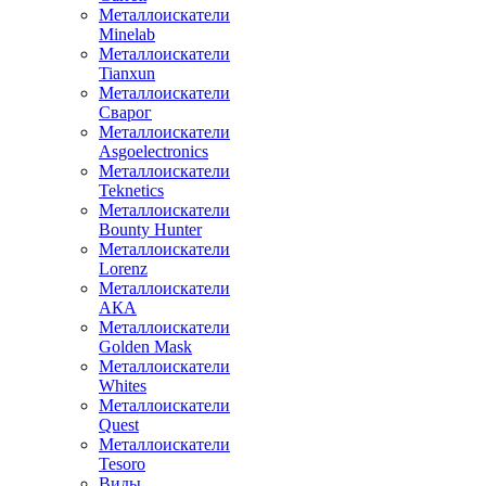
Металлоискатели
Minelab
Металлоискатели
Tianxun
Металлоискатели
Сварог
Металлоискатели
Asgoelectronics
Металлоискатели
Teknetics
Металлоискатели
Bounty Hunter
Металлоискатели
Lorenz
Металлоискатели
АКА
Металлоискатели
Golden Mask
Металлоискатели
Whites
Металлоискатели
Quest
Металлоискатели
Tesoro
Виды