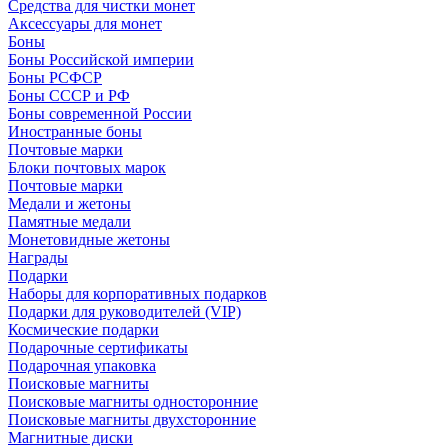
Средства для чистки монет
Аксессуары для монет
Боны
Боны Российской империи
Боны РСФСР
Боны СССР и РФ
Боны современной России
Иностранные боны
Почтовые марки
Блоки почтовых марок
Почтовые марки
Медали и жетоны
Памятные медали
Монетовидные жетоны
Награды
Подарки
Наборы для корпоративных подарков
Подарки для руководителей (VIP)
Космические подарки
Подарочные сертификаты
Подарочная упаковка
Поисковые магниты
Поисковые магниты односторонние
Поисковые магниты двухсторонние
Магнитные диски