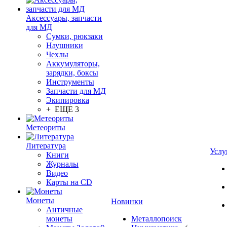
Аксессуары, запчасти
для МД
Сумки, рюкзаки
Наушники
Чехлы
Аккумуляторы,
зарядки, боксы
Инструменты
Запчасти для МД
Экипировка
+ ЕЩЕ 3
Метеориты
Литература
Услу
Книги
Журналы
Видео
Карты на CD
Монеты
Новинки
Античные
монеты
Металлопоиск