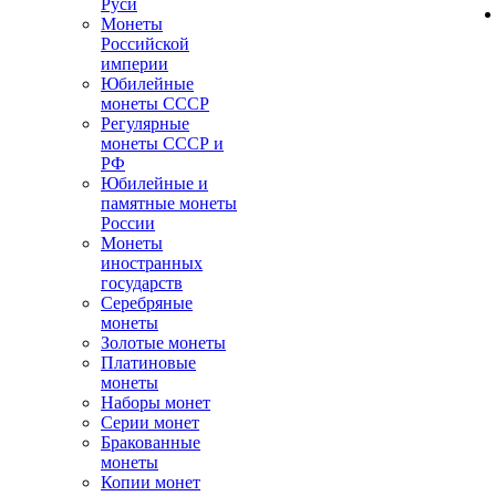
Руси
Монеты
Российской
империи
Юбилейные
монеты СССР
Регулярные
монеты СССР и
РФ
Юбилейные и
памятные монеты
России
Монеты
иностранных
государств
Серебряные
монеты
Золотые монеты
Платиновые
монеты
Наборы монет
Серии монет
Бракованные
монеты
Копии монет