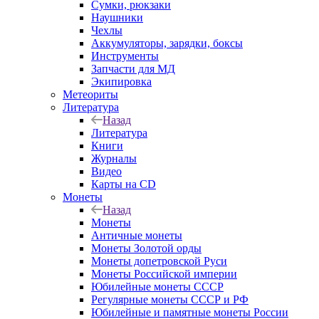
Сумки, рюкзаки
Наушники
Чехлы
Аккумуляторы, зарядки, боксы
Инструменты
Запчасти для МД
Экипировка
Метеориты
Литература
Назад
Литература
Книги
Журналы
Видео
Карты на CD
Монеты
Назад
Монеты
Античные монеты
Монеты Золотой орды
Монеты допетровской Руси
Монеты Российской империи
Юбилейные монеты СССР
Регулярные монеты СССР и РФ
Юбилейные и памятные монеты России