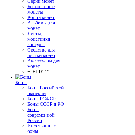
Серии монет
Бракованные
монеты
Копии монет
Альбомы для
монет
Листы,
монетники,
капсулы
Средства для
чистки монет
Аксессуары для
монет
+ ЕЩЕ 15
Боны
Боны Российской
империи
Боны РСФСР
Боны СССР и РФ
Боны
современной
России
Иностранные
боны