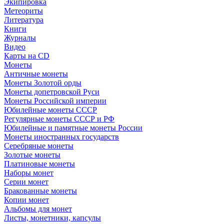
Экипировка
Метеориты
Литература
Книги
Журналы
Видео
Карты на CD
Монеты
Античные монеты
Монеты Золотой орды
Монеты допетровской Руси
Монеты Российской империи
Юбилейные монеты СССР
Регулярные монеты СССР и РФ
Юбилейные и памятные монеты России
Монеты иностранных государств
Серебряные монеты
Золотые монеты
Платиновые монеты
Наборы монет
Серии монет
Бракованные монеты
Копии монет
Альбомы для монет
Листы, монетники, капсулы