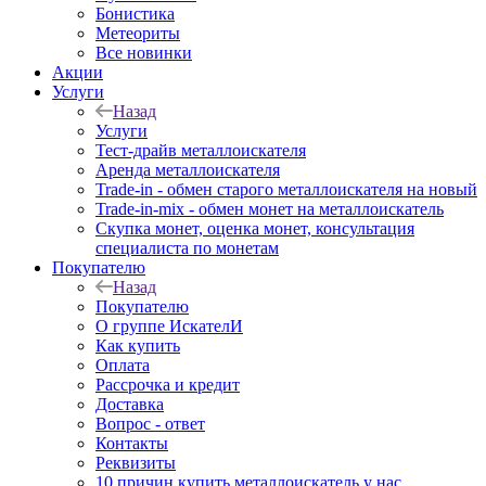
Бонистика
Метеориты
Все новинки
Акции
Услуги
Назад
Услуги
Тест-драйв металлоискателя
Аренда металлоискателя
Trade-in - обмен старого металлоискателя на новый
Trade-in-mix - обмен монет на металлоискатель
Скупка монет, оценка монет, консультация
специалиста по монетам
Покупателю
Назад
Покупателю
О группе ИскателИ
Как купить
Оплата
Рассрочка и кредит
Доставка
Вопрос - ответ
Контакты
Реквизиты
10 причин купить металлоискатель у нас