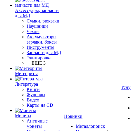
Аксессуары, запчасти
для МД
Сумки, рюкзаки
Наушники
Чехлы
Аккумуляторы,
зарядки, боксы
Инструменты
Запчасти для МД
Экипировка
+ ЕЩЕ 3
Метеориты
Литература
Услу
Книги
Журналы
Видео
Карты на CD
Монеты
Новинки
Античные
монеты
Металлопоиск