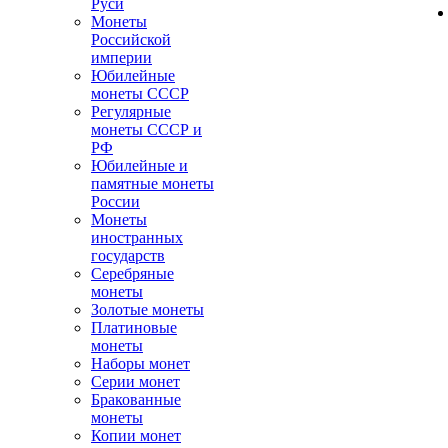
Руси
Монеты
Российской
империи
Юбилейные
монеты СССР
Регулярные
монеты СССР и
РФ
Юбилейные и
памятные монеты
России
Монеты
иностранных
государств
Серебряные
монеты
Золотые монеты
Платиновые
монеты
Наборы монет
Серии монет
Бракованные
монеты
Копии монет