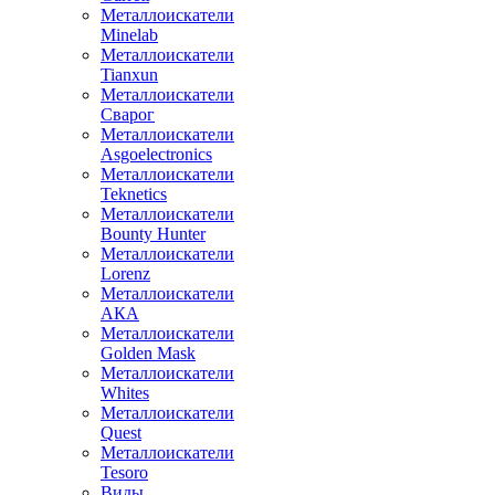
Металлоискатели
Minelab
Металлоискатели
Tianxun
Металлоискатели
Сварог
Металлоискатели
Asgoelectronics
Металлоискатели
Teknetics
Металлоискатели
Bounty Hunter
Металлоискатели
Lorenz
Металлоискатели
АКА
Металлоискатели
Golden Mask
Металлоискатели
Whites
Металлоискатели
Quest
Металлоискатели
Tesoro
Виды