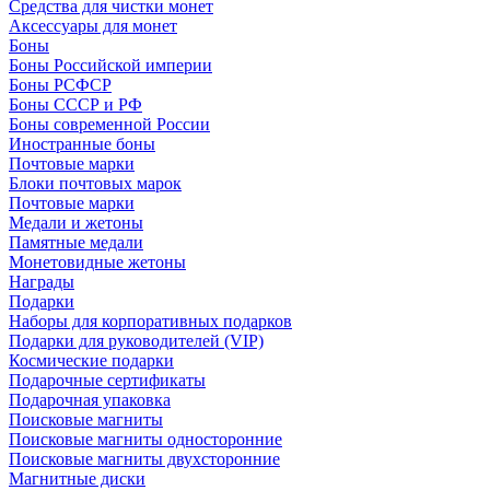
Средства для чистки монет
Аксессуары для монет
Боны
Боны Российской империи
Боны РСФСР
Боны СССР и РФ
Боны современной России
Иностранные боны
Почтовые марки
Блоки почтовых марок
Почтовые марки
Медали и жетоны
Памятные медали
Монетовидные жетоны
Награды
Подарки
Наборы для корпоративных подарков
Подарки для руководителей (VIP)
Космические подарки
Подарочные сертификаты
Подарочная упаковка
Поисковые магниты
Поисковые магниты односторонние
Поисковые магниты двухсторонние
Магнитные диски