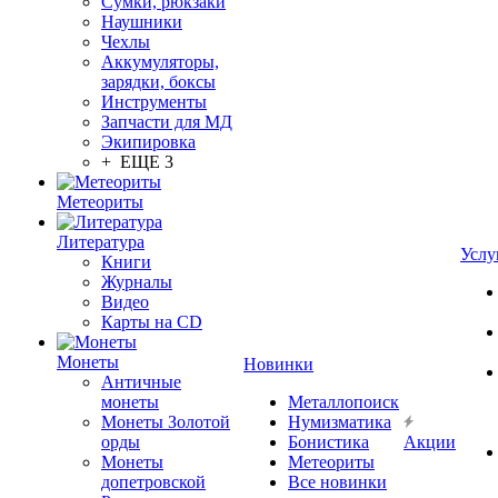
Сумки, рюкзаки
Наушники
Чехлы
Аккумуляторы,
зарядки, боксы
Инструменты
Запчасти для МД
Экипировка
+ ЕЩЕ 3
Метеориты
Литература
Услу
Книги
Журналы
Видео
Карты на CD
Монеты
Новинки
Античные
монеты
Металлопоиск
Монеты Золотой
Нумизматика
орды
Бонистика
Акции
Монеты
Метеориты
допетровской
Все новинки