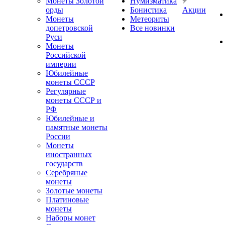
Монеты Золотой
Нумизматика
орды
Бонистика
Акции
Монеты
Метеориты
допетровской
Все новинки
Руси
Монеты
Российской
империи
Юбилейные
монеты СССР
Регулярные
монеты СССР и
РФ
Юбилейные и
памятные монеты
России
Монеты
иностранных
государств
Серебряные
монеты
Золотые монеты
Платиновые
монеты
Наборы монет