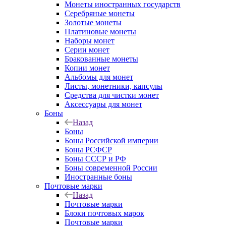
Монеты иностранных государств
Серебряные монеты
Золотые монеты
Платиновые монеты
Наборы монет
Серии монет
Бракованные монеты
Копии монет
Альбомы для монет
Листы, монетники, капсулы
Средства для чистки монет
Аксессуары для монет
Боны
Назад
Боны
Боны Российской империи
Боны РСФСР
Боны СССР и РФ
Боны современной России
Иностранные боны
Почтовые марки
Назад
Почтовые марки
Блоки почтовых марок
Почтовые марки