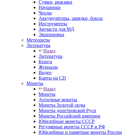
Сумки, рюкзаки
Наушники
Чехлы
Аккумуляторы, зарядки, боксы
Инструменты
Запчасти для МД
Экипировка
Метеориты
Литература
Назад
Литература
Книги
Журналы
Видео
Карты на CD
Монеты
Назад
Монеты
Античные монеты
Монеты Золотой орды
Монеты допетровской Руси
Монеты Российской империи
Юбилейные монеты СССР
Регулярные монеты СССР и РФ
Юбилейные и памятные монеты России