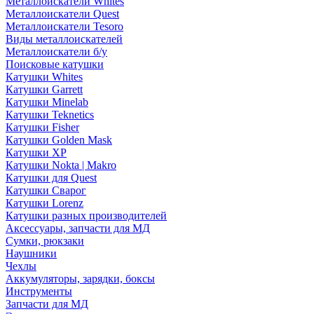
Металлоискатели Whites
Металлоискатели Quest
Металлоискатели Tesoro
Виды металлоискателей
Металлоискатели б/у
Поисковые катушки
Катушки Whites
Катушки Garrett
Катушки Minelab
Катушки Teknetics
Катушки Fisher
Катушки Golden Mask
Катушки XP
Катушки Nokta | Makro
Катушки для Quest
Катушки Сварог
Катушки Lorenz
Катушки разных производителей
Аксессуары, запчасти для МД
Сумки, рюкзаки
Наушники
Чехлы
Аккумуляторы, зарядки, боксы
Инструменты
Запчасти для МД