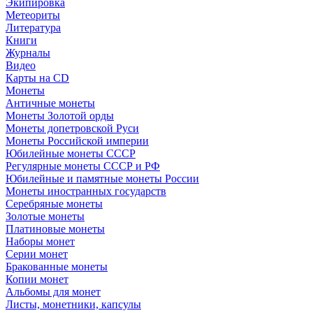
Экипировка
Метеориты
Литература
Книги
Журналы
Видео
Карты на CD
Монеты
Античные монеты
Монеты Золотой орды
Монеты допетровской Руси
Монеты Российской империи
Юбилейные монеты СССР
Регулярные монеты СССР и РФ
Юбилейные и памятные монеты России
Монеты иностранных государств
Серебряные монеты
Золотые монеты
Платиновые монеты
Наборы монет
Серии монет
Бракованные монеты
Копии монет
Альбомы для монет
Листы, монетники, капсулы