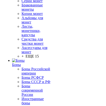
Серии монет
Бракованные
монеты
Копии монет
Альбомы для
монет
Листы,
монетники,
капсулы
Средства для
чистки монет
Аксессуары для
монет
+ ЕЩЕ 15
Боны
Боны Российской
империи
Боны РСФСР
Боны СССР и РФ
Боны
современной
России
Иностранные
боны