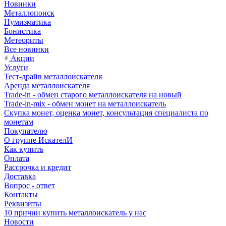
Новинки
Металлопоиск
Нумизматика
Бонистика
Метеориты
Все новинки
Акции
Услуги
Тест-драйв металлоискателя
Аренда металлоискателя
Trade-in - обмен старого металлоискателя на новый
Trade-in-mix - обмен монет на металлоискатель
Скупка монет, оценка монет, консультация специалиста по
монетам
Покупателю
О группе ИскателИ
Как купить
Оплата
Рассрочка и кредит
Доставка
Вопрос - ответ
Контакты
Реквизиты
10 причин купить металлоискатель у нас
Новости