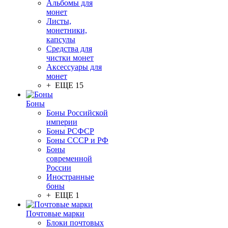
Альбомы для
монет
Листы,
монетники,
капсулы
Средства для
чистки монет
Аксессуары для
монет
+ ЕЩЕ 15
Боны
Боны Российской
империи
Боны РСФСР
Боны СССР и РФ
Боны
современной
России
Иностранные
боны
+ ЕЩЕ 1
Почтовые марки
Блоки почтовых