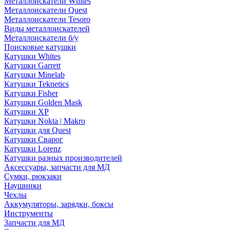
Металлоискатели Whites
Металлоискатели Quest
Металлоискатели Tesoro
Виды металлоискателей
Металлоискатели б/у
Поисковые катушки
Катушки Whites
Катушки Garrett
Катушки Minelab
Катушки Teknetics
Катушки Fisher
Катушки Golden Mask
Катушки XP
Катушки Nokta | Makro
Катушки для Quest
Катушки Сварог
Катушки Lorenz
Катушки разных производителей
Аксессуары, запчасти для МД
Сумки, рюкзаки
Наушники
Чехлы
Аккумуляторы, зарядки, боксы
Инструменты
Запчасти для МД