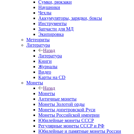
Сумки, рюкзаки
Наушники
Чехлы
Аккумуляторы, зарядки, боксы
Инструменты
Запчасти для МД
Экипировка
Метеориты
Литература
Назад
Литература
Книги
Журналы
Видео
Карты на CD
Монеты
Назад
Монеты
Античные монеты
Монеты Золотой орды
Монеты допетровской Руси
Монеты Российской империи
Юбилейные монеты СССР
Регулярные монеты СССР и РФ
Юбилейные и памятные монеты России