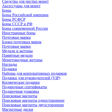
Средства для чистки монет
Аксессуары для монет
Боны
Боны Российской империи
Боны РСФСР
Боны СССР и РФ
Боны современной России
Иностранные боны
Почтовые марки
Блоки почтовых марок
Почтовые марки
Медали и жетоны
Памятные медали
Монетовидные жетоны
Награды
Подарки
Наборы для корпоративных подарков
Подарки для руководителей (VIP)
Космические подарки
Подарочные сертификаты
Подарочная упаковка
Поисковые магниты
Поисковые магниты односторонние
Поисковые магниты двухсторонние
Магнитные диски