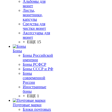
Альбомы для
монет
Листы,
монетники,
капсулы
Средства для
чистки монет
Аксессуары для
монет
+ ЕЩЕ 15
Боны
Боны Российской
империи
Боны РСФСР
Боны СССР и РФ
Боны
современной
России
Иностранные
боны
+ ЕЩЕ 1
Почтовые марки
Блоки почтовых