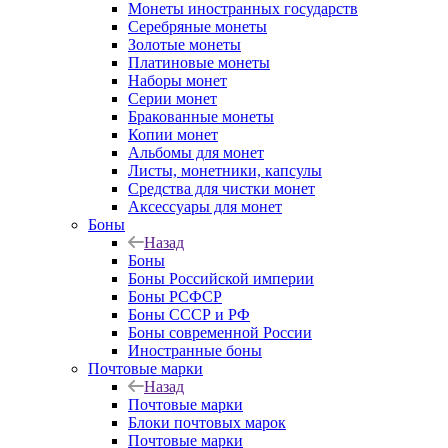
Монеты иностранных государств
Серебряные монеты
Золотые монеты
Платиновые монеты
Наборы монет
Серии монет
Бракованные монеты
Копии монет
Альбомы для монет
Листы, монетники, капсулы
Средства для чистки монет
Аксессуары для монет
Боны
Назад
Боны
Боны Российской империи
Боны РСФСР
Боны СССР и РФ
Боны современной России
Иностранные боны
Почтовые марки
Назад
Почтовые марки
Блоки почтовых марок
Почтовые марки