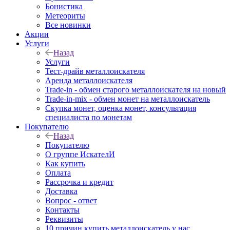
Бонистика
Метеориты
Все новинки
Акции
Услуги
Назад
Услуги
Тест-драйв металлоискателя
Аренда металлоискателя
Trade-in - обмен старого металлоискателя на новый
Trade-in-mix - обмен монет на металлоискатель
Скупка монет, оценка монет, консультация
специалиста по монетам
Покупателю
Назад
Покупателю
О группе ИскателИ
Как купить
Оплата
Рассрочка и кредит
Доставка
Вопрос - ответ
Контакты
Реквизиты
10 причин купить металлоискатель у нас