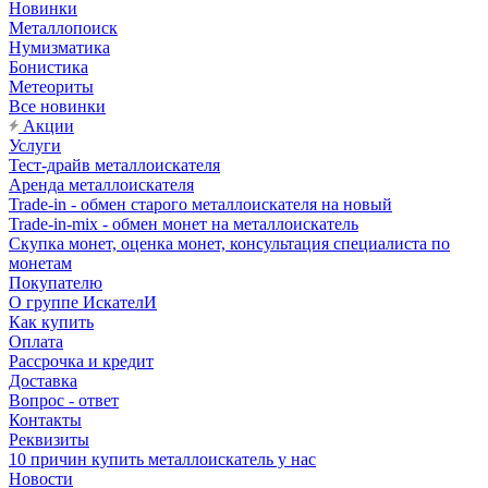
Новинки
Металлопоиск
Нумизматика
Бонистика
Метеориты
Все новинки
Акции
Услуги
Тест-драйв металлоискателя
Аренда металлоискателя
Trade-in - обмен старого металлоискателя на новый
Trade-in-mix - обмен монет на металлоискатель
Скупка монет, оценка монет, консультация специалиста по
монетам
Покупателю
О группе ИскателИ
Как купить
Оплата
Рассрочка и кредит
Доставка
Вопрос - ответ
Контакты
Реквизиты
10 причин купить металлоискатель у нас
Новости