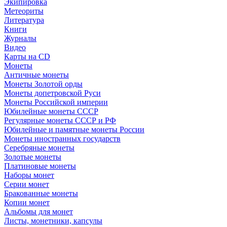
Экипировка
Метеориты
Литература
Книги
Журналы
Видео
Карты на CD
Монеты
Античные монеты
Монеты Золотой орды
Монеты допетровской Руси
Монеты Российской империи
Юбилейные монеты СССР
Регулярные монеты СССР и РФ
Юбилейные и памятные монеты России
Монеты иностранных государств
Серебряные монеты
Золотые монеты
Платиновые монеты
Наборы монет
Серии монет
Бракованные монеты
Копии монет
Альбомы для монет
Листы, монетники, капсулы