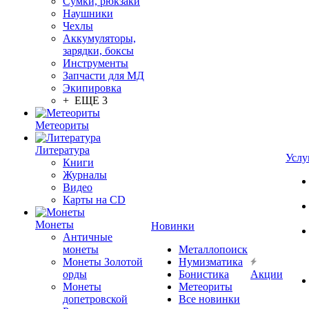
Сумки, рюкзаки
Наушники
Чехлы
Аккумуляторы,
зарядки, боксы
Инструменты
Запчасти для МД
Экипировка
+ ЕЩЕ 3
Метеориты
Литература
Услу
Книги
Журналы
Видео
Карты на CD
Монеты
Новинки
Античные
монеты
Металлопоиск
Монеты Золотой
Нумизматика
орды
Бонистика
Акции
Монеты
Метеориты
допетровской
Все новинки