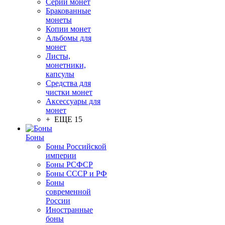
Серии монет
Бракованные
монеты
Копии монет
Альбомы для
монет
Листы,
монетники,
капсулы
Средства для
чистки монет
Аксессуары для
монет
+ ЕЩЕ 15
Боны
Боны Российской
империи
Боны РСФСР
Боны СССР и РФ
Боны
современной
России
Иностранные
боны