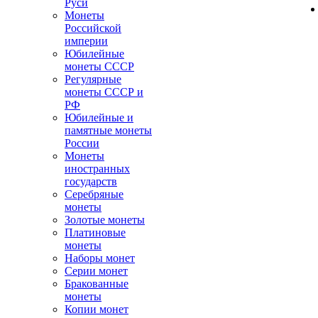
Руси
Монеты
Российской
империи
Юбилейные
монеты СССР
Регулярные
монеты СССР и
РФ
Юбилейные и
памятные монеты
России
Монеты
иностранных
государств
Серебряные
монеты
Золотые монеты
Платиновые
монеты
Наборы монет
Серии монет
Бракованные
монеты
Копии монет