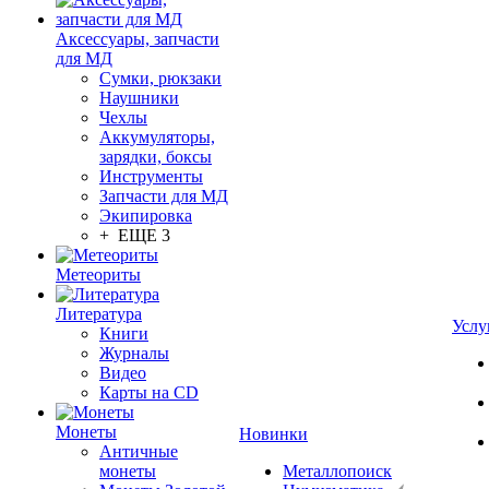
Аксессуары, запчасти
для МД
Сумки, рюкзаки
Наушники
Чехлы
Аккумуляторы,
зарядки, боксы
Инструменты
Запчасти для МД
Экипировка
+ ЕЩЕ 3
Метеориты
Литература
Услу
Книги
Журналы
Видео
Карты на CD
Монеты
Новинки
Античные
монеты
Металлопоиск