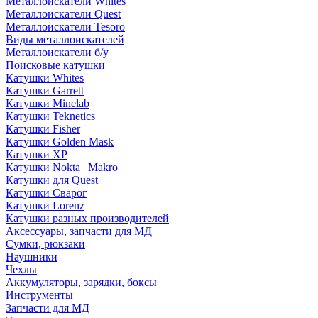
Металлоискатели Whites
Металлоискатели Quest
Металлоискатели Tesoro
Виды металлоискателей
Металлоискатели б/у
Поисковые катушки
Катушки Whites
Катушки Garrett
Катушки Minelab
Катушки Teknetics
Катушки Fisher
Катушки Golden Mask
Катушки XP
Катушки Nokta | Makro
Катушки для Quest
Катушки Сварог
Катушки Lorenz
Катушки разных производителей
Аксессуары, запчасти для МД
Сумки, рюкзаки
Наушники
Чехлы
Аккумуляторы, зарядки, боксы
Инструменты
Запчасти для МД