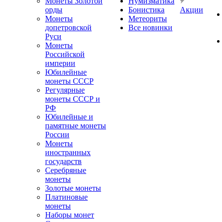
Монеты Золотой
Нумизматика
орды
Бонистика
Акции
Монеты
Метеориты
допетровской
Все новинки
Руси
Монеты
Российской
империи
Юбилейные
монеты СССР
Регулярные
монеты СССР и
РФ
Юбилейные и
памятные монеты
России
Монеты
иностранных
государств
Серебряные
монеты
Золотые монеты
Платиновые
монеты
Наборы монет