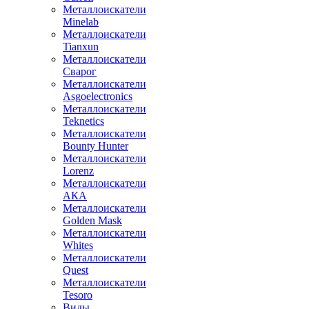
Металлоискатели
Minelab
Металлоискатели
Tianxun
Металлоискатели
Сварог
Металлоискатели
Asgoelectronics
Металлоискатели
Teknetics
Металлоискатели
Bounty Hunter
Металлоискатели
Lorenz
Металлоискатели
АКА
Металлоискатели
Golden Mask
Металлоискатели
Whites
Металлоискатели
Quest
Металлоискатели
Tesoro
Виды