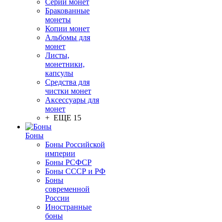
Серии монет
Бракованные
монеты
Копии монет
Альбомы для
монет
Листы,
монетники,
капсулы
Средства для
чистки монет
Аксессуары для
монет
+ ЕЩЕ 15
Боны
Боны Российской
империи
Боны РСФСР
Боны СССР и РФ
Боны
современной
России
Иностранные
боны