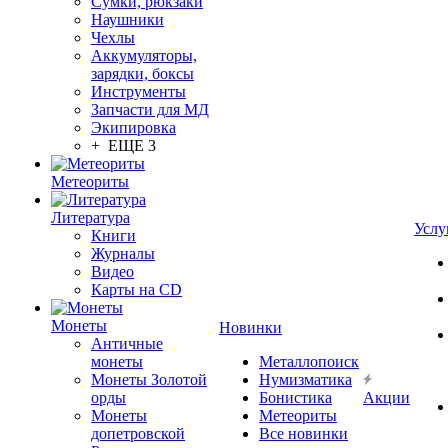
Сумки, рюкзаки
Наушники
Чехлы
Аккумуляторы,
зарядки, боксы
Инструменты
Запчасти для МД
Экипировка
+ ЕЩЕ 3
Метеориты
Литература
Услу
Книги
Журналы
Видео
Карты на CD
Монеты
Новинки
Античные
монеты
Металлопоиск
Монеты Золотой
Нумизматика
орды
Бонистика
Акции
Монеты
Метеориты
допетровской
Все новинки