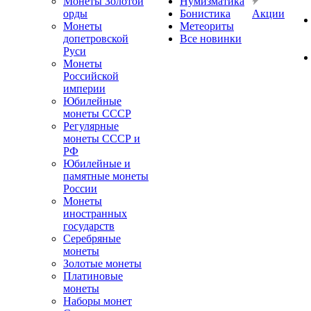
Монеты Золотой
Нумизматика
орды
Бонистика
Акции
Монеты
Метеориты
допетровской
Все новинки
Руси
Монеты
Российской
империи
Юбилейные
монеты СССР
Регулярные
монеты СССР и
РФ
Юбилейные и
памятные монеты
России
Монеты
иностранных
государств
Серебряные
монеты
Золотые монеты
Платиновые
монеты
Наборы монет