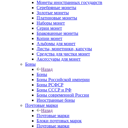
Монеты иностранных государств
Серебряные монеты
Золотые монеты
Платиновые монеты
Наборы монет
Серии монет
Бракованные монеты
Копии монет
Альбомы для монет
Листы, монетники, капсулы
Средства для чистки монет
Аксессуары для монет
Боны
Назад
Боны
Боны Российской империи
Боны РСФСР
Боны СССР и РФ
Боны современной России
Иностранные боны
Почтовые марки
Назад
Почтовые марки
Блоки почтовых марок
Почтовые марки