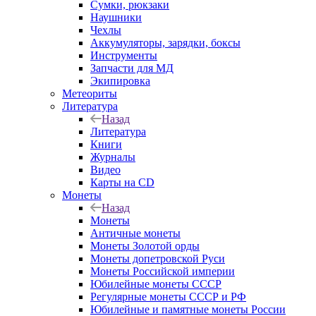
Сумки, рюкзаки
Наушники
Чехлы
Аккумуляторы, зарядки, боксы
Инструменты
Запчасти для МД
Экипировка
Метеориты
Литература
Назад
Литература
Книги
Журналы
Видео
Карты на CD
Монеты
Назад
Монеты
Античные монеты
Монеты Золотой орды
Монеты допетровской Руси
Монеты Российской империи
Юбилейные монеты СССР
Регулярные монеты СССР и РФ
Юбилейные и памятные монеты России