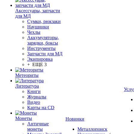
Аксессуары, запчасти
для МД
Сумки, рюкзаки
Наушники
Чехлы
Аккумуляторы,
зарядки, боксы
Инструменты
Запчасти для МД
Экипировка
+ ЕЩЕ 3
Метеориты
Литература
Услу
Книги
Журналы
Видео
Карты на CD
Монеты
Новинки
Античные
монеты
Металлопоиск