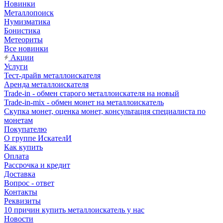
Новинки
Металлопоиск
Нумизматика
Бонистика
Метеориты
Все новинки
Акции
Услуги
Тест-драйв металлоискателя
Аренда металлоискателя
Trade-in - обмен старого металлоискателя на новый
Trade-in-mix - обмен монет на металлоискатель
Скупка монет, оценка монет, консультация специалиста по
монетам
Покупателю
О группе ИскателИ
Как купить
Оплата
Рассрочка и кредит
Доставка
Вопрос - ответ
Контакты
Реквизиты
10 причин купить металлоискатель у нас
Новости