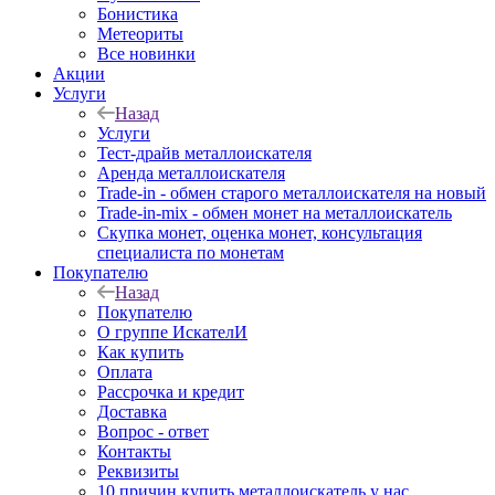
Бонистика
Метеориты
Все новинки
Акции
Услуги
Назад
Услуги
Тест-драйв металлоискателя
Аренда металлоискателя
Trade-in - обмен старого металлоискателя на новый
Trade-in-mix - обмен монет на металлоискатель
Скупка монет, оценка монет, консультация
специалиста по монетам
Покупателю
Назад
Покупателю
О группе ИскателИ
Как купить
Оплата
Рассрочка и кредит
Доставка
Вопрос - ответ
Контакты
Реквизиты
10 причин купить металлоискатель у нас