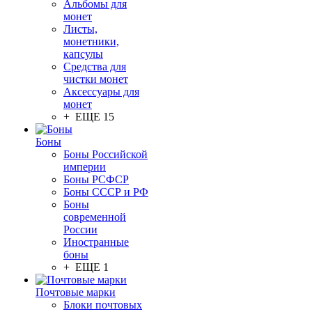
Альбомы для
монет
Листы,
монетники,
капсулы
Средства для
чистки монет
Аксессуары для
монет
+ ЕЩЕ 15
Боны
Боны Российской
империи
Боны РСФСР
Боны СССР и РФ
Боны
современной
России
Иностранные
боны
+ ЕЩЕ 1
Почтовые марки
Блоки почтовых