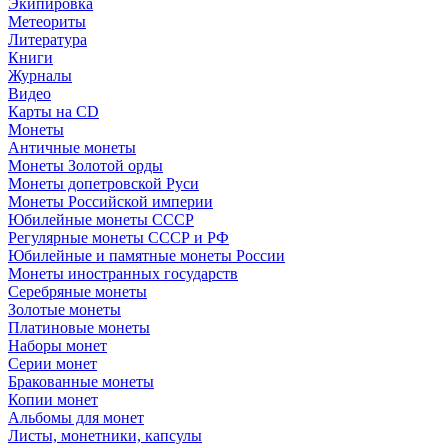
Экипировка
Метеориты
Литература
Книги
Журналы
Видео
Карты на CD
Монеты
Античные монеты
Монеты Золотой орды
Монеты допетровской Руси
Монеты Российской империи
Юбилейные монеты СССР
Регулярные монеты СССР и РФ
Юбилейные и памятные монеты России
Монеты иностранных государств
Серебряные монеты
Золотые монеты
Платиновые монеты
Наборы монет
Серии монет
Бракованные монеты
Копии монет
Альбомы для монет
Листы, монетники, капсулы