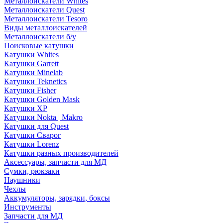
Металлоискатели Whites
Металлоискатели Quest
Металлоискатели Tesoro
Виды металлоискателей
Металлоискатели б/у
Поисковые катушки
Катушки Whites
Катушки Garrett
Катушки Minelab
Катушки Teknetics
Катушки Fisher
Катушки Golden Mask
Катушки XP
Катушки Nokta | Makro
Катушки для Quest
Катушки Сварог
Катушки Lorenz
Катушки разных производителей
Аксессуары, запчасти для МД
Сумки, рюкзаки
Наушники
Чехлы
Аккумуляторы, зарядки, боксы
Инструменты
Запчасти для МД