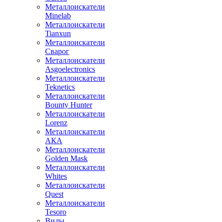
Металлоискатели
Minelab
Металлоискатели
Tianxun
Металлоискатели
Сварог
Металлоискатели
Asgoelectronics
Металлоискатели
Teknetics
Металлоискатели
Bounty Hunter
Металлоискатели
Lorenz
Металлоискатели
АКА
Металлоискатели
Golden Mask
Металлоискатели
Whites
Металлоискатели
Quest
Металлоискатели
Tesoro
Виды