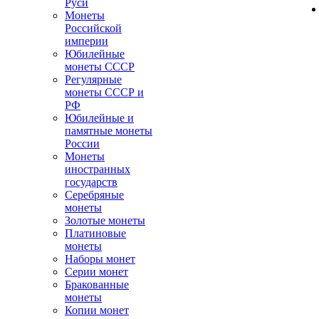
Руси
Монеты
Российской
империи
Юбилейные
монеты СССР
Регулярные
монеты СССР и
РФ
Юбилейные и
памятные монеты
России
Монеты
иностранных
государств
Серебряные
монеты
Золотые монеты
Платиновые
монеты
Наборы монет
Серии монет
Бракованные
монеты
Копии монет