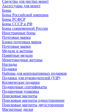
Средства для чистки монет
Аксессуары для монет
Боны
Боны Российской империи
Боны РСФСР
Боны СССР и РФ
Боны современной России
Иностранные боны
Почтовые марки
Блоки почтовых марок
Почтовые марки
Медали и жетоны
Памятные медали
Монетовидные жетоны
Награды
Подарки
Наборы для корпоративных подарков
Подарки для руководителей (VIP)
Космические подарки
Подарочные сертификаты
Подарочная упаковка
Поисковые магниты
Поисковые магниты односторонние
Поисковые магниты двухсторонние
Магнитные диски