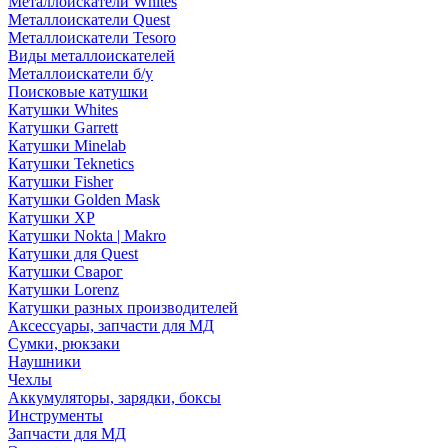
Металлоискатели Whites
Металлоискатели Quest
Металлоискатели Tesoro
Виды металлоискателей
Металлоискатели б/у
Поисковые катушки
Катушки Whites
Катушки Garrett
Катушки Minelab
Катушки Teknetics
Катушки Fisher
Катушки Golden Mask
Катушки XP
Катушки Nokta | Makro
Катушки для Quest
Катушки Сварог
Катушки Lorenz
Катушки разных производителей
Аксессуары, запчасти для МД
Сумки, рюкзаки
Наушники
Чехлы
Аккумуляторы, зарядки, боксы
Инструменты
Запчасти для МД