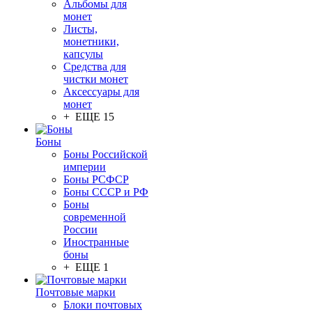
Альбомы для
монет
Листы,
монетники,
капсулы
Средства для
чистки монет
Аксессуары для
монет
+ ЕЩЕ 15
Боны
Боны Российской
империи
Боны РСФСР
Боны СССР и РФ
Боны
современной
России
Иностранные
боны
+ ЕЩЕ 1
Почтовые марки
Блоки почтовых