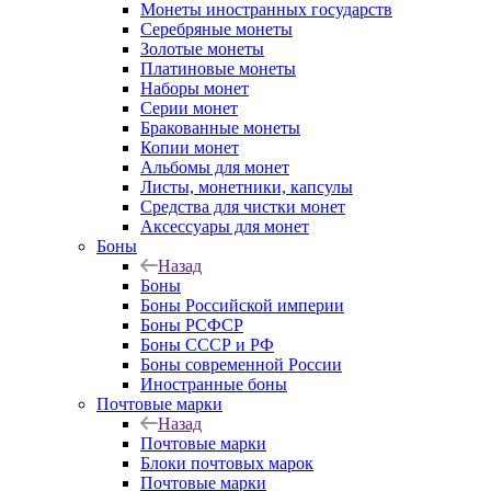
Монеты иностранных государств
Серебряные монеты
Золотые монеты
Платиновые монеты
Наборы монет
Серии монет
Бракованные монеты
Копии монет
Альбомы для монет
Листы, монетники, капсулы
Средства для чистки монет
Аксессуары для монет
Боны
Назад
Боны
Боны Российской империи
Боны РСФСР
Боны СССР и РФ
Боны современной России
Иностранные боны
Почтовые марки
Назад
Почтовые марки
Блоки почтовых марок
Почтовые марки