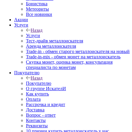
Бонистика
Метеориты
Все новинки
Акции
Услуги
Назад
Услуги
Тест-драйв металлоискателя
Аренда металлоискателя
Trade-in - обмен старого металлоискателя на новый
Trade-in-mix - обмен монет на металлоискатель
Скупка монет, оценка монет, консультация
специалиста по монетам
Покупателю
Назад
Покупателю
О группе ИскателИ
Как купить
Оплата
Рассрочка и кредит
Доставка
Вопрос - ответ
Контакты
Реквизиты
10 причин купить металлоискатель у нас