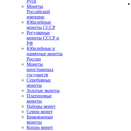
Руси
Монеты
Российской
империи
Юбилейные
монеты СССР
Регулярные
монеты СССР и
РФ
Юбилейные и
памятные монеты
России
Монеты
иностранных
государств
Серебряные
монеты
Золотые монеты
Платиновые
монеты
Наборы монет
Серии монет
Бракованные
монеты
Копии монет