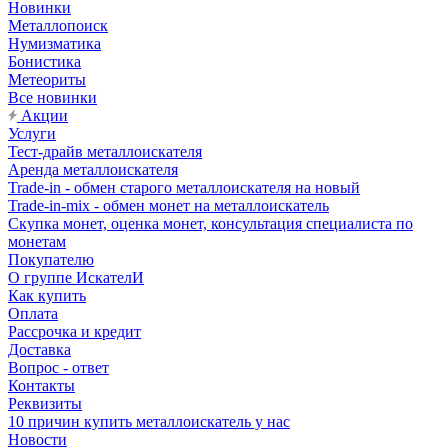
Новинки
Металлопоиск
Нумизматика
Бонистика
Метеориты
Все новинки
Акции
Услуги
Тест-драйв металлоискателя
Аренда металлоискателя
Trade-in - обмен старого металлоискателя на новый
Trade-in-mix - обмен монет на металлоискатель
Скупка монет, оценка монет, консультация специалиста по
монетам
Покупателю
О группе ИскателИ
Как купить
Оплата
Рассрочка и кредит
Доставка
Вопрос - ответ
Контакты
Реквизиты
10 причин купить металлоискатель у нас
Новости