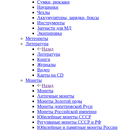
Сумки, рюкзаки
Наушники
Чехлы
Аккумуляторы, зарядки, боксы
Инструменты
Запчасти для МД
Экипировка
Метеориты
Литература
Назад
Литература
Книги
Журналы
Видео
Карты на CD
Монеты
Назад
Монеты
Античные монеты
Монеты Золотой орды
Монеты допетровской Руси
Монеты Российской империи
Юбилейные монеты СССР
Регулярные монеты СССР и РФ
Юбилейные и памятные монеты России