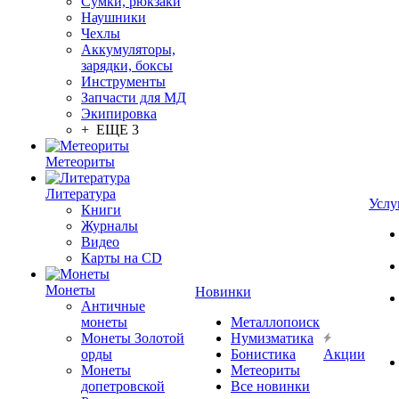
Сумки, рюкзаки
Наушники
Чехлы
Аккумуляторы,
зарядки, боксы
Инструменты
Запчасти для МД
Экипировка
+ ЕЩЕ 3
Метеориты
Литература
Услу
Книги
Журналы
Видео
Карты на CD
Монеты
Новинки
Античные
монеты
Металлопоиск
Монеты Золотой
Нумизматика
орды
Бонистика
Акции
Монеты
Метеориты
допетровской
Все новинки