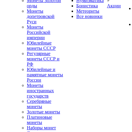
Монеты Золотой
Нумизматика
орды
Бонистика
Акции
Монеты
Метеориты
допетровской
Все новинки
Руси
Монеты
Российской
империи
Юбилейные
монеты СССР
Регулярные
монеты СССР и
РФ
Юбилейные и
памятные монеты
России
Монеты
иностранных
государств
Серебряные
монеты
Золотые монеты
Платиновые
монеты
Наборы монет