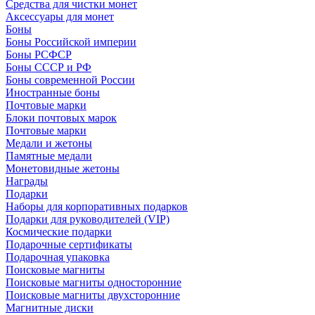
Средства для чистки монет
Аксессуары для монет
Боны
Боны Российской империи
Боны РСФСР
Боны СССР и РФ
Боны современной России
Иностранные боны
Почтовые марки
Блоки почтовых марок
Почтовые марки
Медали и жетоны
Памятные медали
Монетовидные жетоны
Награды
Подарки
Наборы для корпоративных подарков
Подарки для руководителей (VIP)
Космические подарки
Подарочные сертификаты
Подарочная упаковка
Поисковые магниты
Поисковые магниты односторонние
Поисковые магниты двухсторонние
Магнитные диски