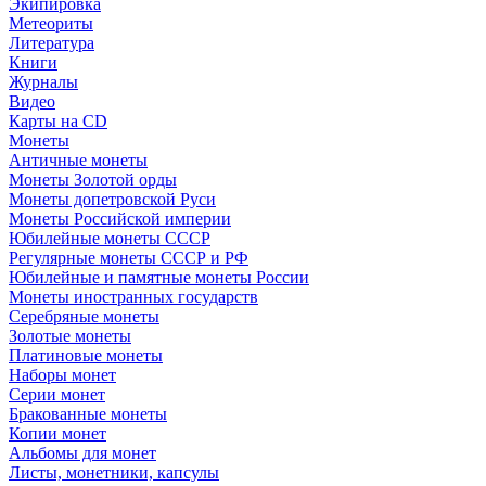
Экипировка
Метеориты
Литература
Книги
Журналы
Видео
Карты на CD
Монеты
Античные монеты
Монеты Золотой орды
Монеты допетровской Руси
Монеты Российской империи
Юбилейные монеты СССР
Регулярные монеты СССР и РФ
Юбилейные и памятные монеты России
Монеты иностранных государств
Серебряные монеты
Золотые монеты
Платиновые монеты
Наборы монет
Серии монет
Бракованные монеты
Копии монет
Альбомы для монет
Листы, монетники, капсулы