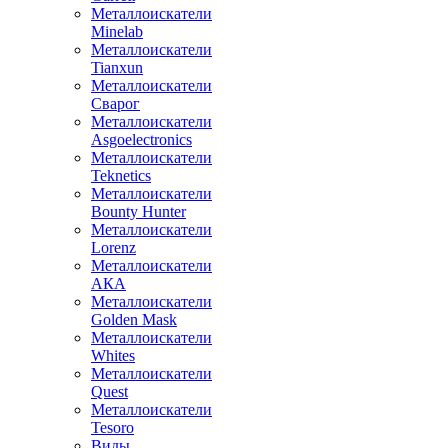
Металлоискатели
Minelab
Металлоискатели
Tianxun
Металлоискатели
Сварог
Металлоискатели
Asgoelectronics
Металлоискатели
Teknetics
Металлоискатели
Bounty Hunter
Металлоискатели
Lorenz
Металлоискатели
АКА
Металлоискатели
Golden Mask
Металлоискатели
Whites
Металлоискатели
Quest
Металлоискатели
Tesoro
Виды