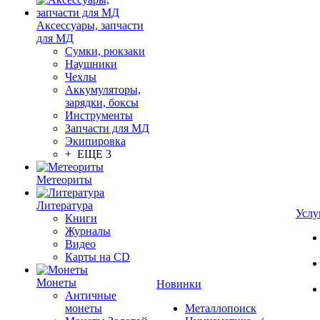
Аксессуары, запчасти
для МД
Сумки, рюкзаки
Наушники
Чехлы
Аккумуляторы,
зарядки, боксы
Инструменты
Запчасти для МД
Экипировка
+ ЕЩЕ 3
Метеориты
Литература
Услу
Книги
Журналы
Видео
Карты на CD
Монеты
Новинки
Античные
монеты
Металлопоиск