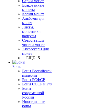
Серии монет
Бракованные
монеты
Копии монет
Альбомы для
монет
Листы,
монетники,
капсулы
Средства для
чистки монет
Аксессуары для
монет
+ ЕЩЕ 15
Боны
Боны Российской
империи
Боны РСФСР
Боны СССР и РФ
Боны
современной
России
Иностранные
боны