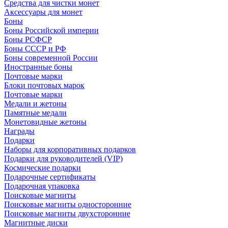
Средства для чистки монет
Аксессуары для монет
Боны
Боны Российской империи
Боны РСФСР
Боны СССР и РФ
Боны современной России
Иностранные боны
Почтовые марки
Блоки почтовых марок
Почтовые марки
Медали и жетоны
Памятные медали
Монетовидные жетоны
Награды
Подарки
Наборы для корпоративных подарков
Подарки для руководителей (VIP)
Космические подарки
Подарочные сертификаты
Подарочная упаковка
Поисковые магниты
Поисковые магниты односторонние
Поисковые магниты двухсторонние
Магнитные диски