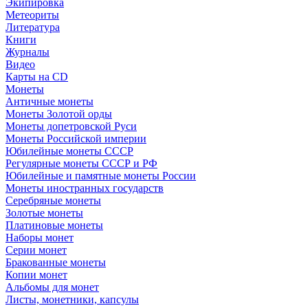
Экипировка
Метеориты
Литература
Книги
Журналы
Видео
Карты на CD
Монеты
Античные монеты
Монеты Золотой орды
Монеты допетровской Руси
Монеты Российской империи
Юбилейные монеты СССР
Регулярные монеты СССР и РФ
Юбилейные и памятные монеты России
Монеты иностранных государств
Серебряные монеты
Золотые монеты
Платиновые монеты
Наборы монет
Серии монет
Бракованные монеты
Копии монет
Альбомы для монет
Листы, монетники, капсулы