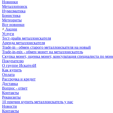
Новинки
Металлопоиск
Нумизматика
Бонистика
Метеориты
Все новинки
Акции
Услуги
Тест-драйв металлоискателя
Аренда металлоискателя
Trade-in - обмен старого металлоискателя на новый
Trade-in-mix - обмен монет на металлоискатель
Скупка монет, оценка монет, консультация специалиста по мон
Покупателю
О группе ИскателИ
Как купить
Оплата
Рассрочка и кредит
Доставка
Вопрос - ответ
Контакты
Реквизиты
10 причин купить металлоискатель у нас
Новости
Контакты