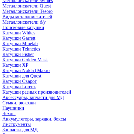
Металлоискатели Whites
Металлоискатели Quest
Металлоискатели Tesoro
Виды металлоискателей
Металлоискатели б/у
Поисковые катушки
Катушки Whites
Катушки Garrett
Катушки Minelab
Катушки Teknetics
Катушки Fisher
Катушки Golden Mask
Катушки XP
Катушки Nokta | Makro
Катушки для Quest
Катушки Сварог
Катушки Lorenz
Катушки разных производителей
Аксессуары, запчасти для МД
Сумки, рюкзаки
Наушники
Чехлы
Аккумуляторы, зарядки, боксы
Инструменты
Запчасти для МД