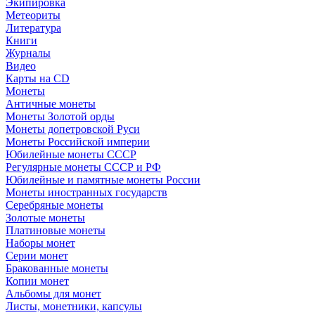
Экипировка
Метеориты
Литература
Книги
Журналы
Видео
Карты на CD
Монеты
Античные монеты
Монеты Золотой орды
Монеты допетровской Руси
Монеты Российской империи
Юбилейные монеты СССР
Регулярные монеты СССР и РФ
Юбилейные и памятные монеты России
Монеты иностранных государств
Серебряные монеты
Золотые монеты
Платиновые монеты
Наборы монет
Серии монет
Бракованные монеты
Копии монет
Альбомы для монет
Листы, монетники, капсулы