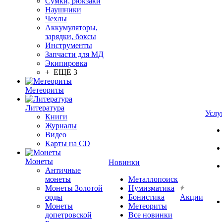
Сумки, рюкзаки
Наушники
Чехлы
Аккумуляторы,
зарядки, боксы
Инструменты
Запчасти для МД
Экипировка
+ ЕЩЕ 3
Метеориты
Литература
Услу
Книги
Журналы
Видео
Карты на CD
Монеты
Новинки
Античные
монеты
Металлопоиск
Монеты Золотой
Нумизматика
орды
Бонистика
Акции
Монеты
Метеориты
допетровской
Все новинки