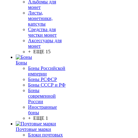
Альбомы для
монет
Листы,
монетники,
капсулы
Средства для
чистки монет
Аксессуары для
монет
+ ЕЩЕ 15
Боны
Боны Российской
империи
Боны РСФСР
Боны СССР и РФ
Боны
современной
России
Иностранные
боны
+ ЕЩЕ 1
Почтовые марки
Блоки почтовых