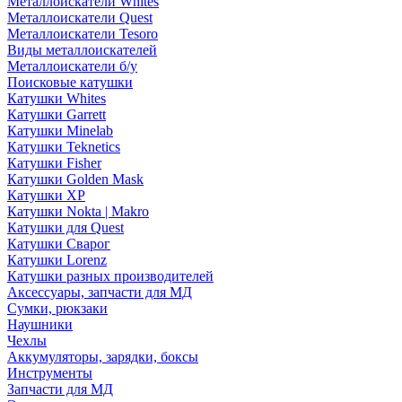
Металлоискатели Whites
Металлоискатели Quest
Металлоискатели Tesoro
Виды металлоискателей
Металлоискатели б/у
Поисковые катушки
Катушки Whites
Катушки Garrett
Катушки Minelab
Катушки Teknetics
Катушки Fisher
Катушки Golden Mask
Катушки XP
Катушки Nokta | Makro
Катушки для Quest
Катушки Сварог
Катушки Lorenz
Катушки разных производителей
Аксессуары, запчасти для МД
Сумки, рюкзаки
Наушники
Чехлы
Аккумуляторы, зарядки, боксы
Инструменты
Запчасти для МД