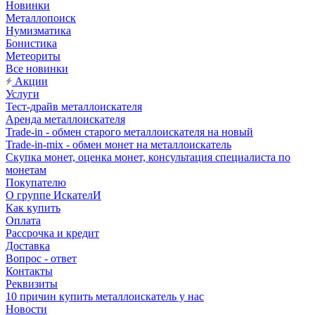
Новинки
Металлопоиск
Нумизматика
Бонистика
Метеориты
Все новинки
Акции
Услуги
Тест-драйв металлоискателя
Аренда металлоискателя
Trade-in - обмен старого металлоискателя на новый
Trade-in-mix - обмен монет на металлоискатель
Скупка монет, оценка монет, консультация специалиста по
монетам
Покупателю
О группе ИскателИ
Как купить
Оплата
Рассрочка и кредит
Доставка
Вопрос - ответ
Контакты
Реквизиты
10 причин купить металлоискатель у нас
Новости