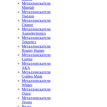
Металлоискатели
Minelab
Металлоискатели
Tianxun
Металлоискатели
Сварог
Металлоискатели
Asgoelectronics
Металлоискатели
Teknetics
Металлоискатели
Bounty Hunter
Металлоискатели
Lorenz
Металлоискатели
АКА
Металлоискатели
Golden Mask
Металлоискатели
Whites
Металлоискатели
Quest
Металлоискатели
Tesoro
Виды