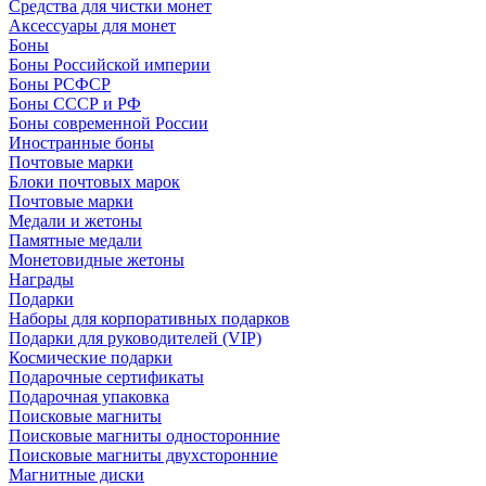
Средства для чистки монет
Аксессуары для монет
Боны
Боны Российской империи
Боны РСФСР
Боны СССР и РФ
Боны современной России
Иностранные боны
Почтовые марки
Блоки почтовых марок
Почтовые марки
Медали и жетоны
Памятные медали
Монетовидные жетоны
Награды
Подарки
Наборы для корпоративных подарков
Подарки для руководителей (VIP)
Космические подарки
Подарочные сертификаты
Подарочная упаковка
Поисковые магниты
Поисковые магниты односторонние
Поисковые магниты двухсторонние
Магнитные диски