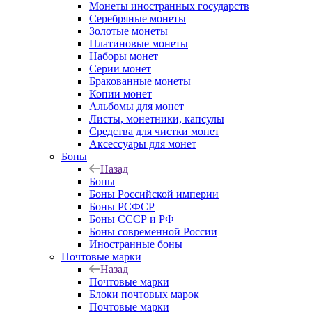
Монеты иностранных государств
Серебряные монеты
Золотые монеты
Платиновые монеты
Наборы монет
Серии монет
Бракованные монеты
Копии монет
Альбомы для монет
Листы, монетники, капсулы
Средства для чистки монет
Аксессуары для монет
Боны
Назад
Боны
Боны Российской империи
Боны РСФСР
Боны СССР и РФ
Боны современной России
Иностранные боны
Почтовые марки
Назад
Почтовые марки
Блоки почтовых марок
Почтовые марки