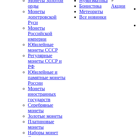
Монеты Золотой
Нумизматика
орды
Бонистика
Акции
Монеты
Метеориты
допетровской
Все новинки
Руси
Монеты
Российской
империи
Юбилейные
монеты СССР
Регулярные
монеты СССР и
РФ
Юбилейные и
памятные монеты
России
Монеты
иностранных
государств
Серебряные
монеты
Золотые монеты
Платиновые
монеты
Наборы монет