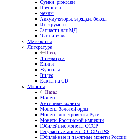
Сумки, рюкзаки
Наушники
Чехлы
Аккумуляторы, зарядки, боксы
Инструменты
Запчасти для МД
Экипировка
Метеориты
Литература
Назад
Литература
Книги
Журналы
Видео
Карты на CD
Монеты
Назад
Монеты
Античные монеты
Монеты Золотой орды
Монеты допетровской Руси
Монеты Российской империи
Юбилейные монеты СССР
Регулярные монеты СССР и РФ
Юбилейные и памятные монеты России