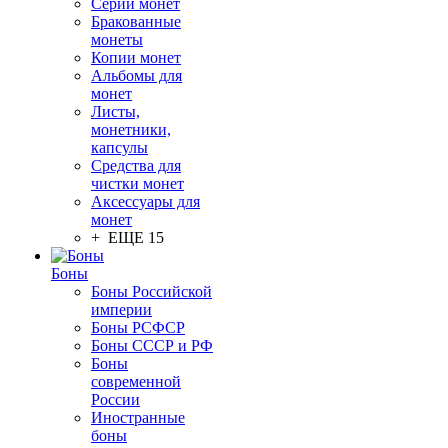
Серии монет
Бракованные
монеты
Копии монет
Альбомы для
монет
Листы,
монетники,
капсулы
Средства для
чистки монет
Аксессуары для
монет
+ ЕЩЕ 15
Боны
Боны Российской
империи
Боны РСФСР
Боны СССР и РФ
Боны
современной
России
Иностранные
боны