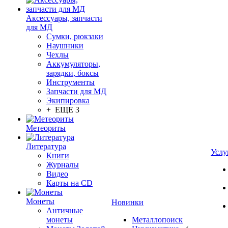
Аксессуары, запчасти
для МД
Сумки, рюкзаки
Наушники
Чехлы
Аккумуляторы,
зарядки, боксы
Инструменты
Запчасти для МД
Экипировка
+ ЕЩЕ 3
Метеориты
Литература
Услу
Книги
Журналы
Видео
Карты на CD
Монеты
Новинки
Античные
монеты
Металлопоиск