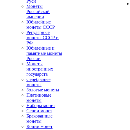
Руси
Монеты
Российской
империи
Юбилейные
монеты СССР
Регулярные
монеты СССР и
РФ
Юбилейные и
памятные монеты
России
Монеты
иностранных
государств
Серебряные
монеты
Золотые монеты
Платиновые
монеты
Наборы монет
Серии монет
Бракованные
монеты
Копии монет