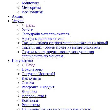
Бонистика
Метеориты
Все новинки
Акции
Услуги
Назад
Услуги
Тест-драйв металлоискателя
Аренда металлоискателя
Trade-in - обмен старого металлоискателя на новый
Trade-in-mix - обмен монет на металлоискатель
Скупка монет, оценка монет, консультация
специалиста по монетам
Покупателю
Назад
Покупателю
О группе ИскателИ
Как купить
Оплата
Рассрочка и кредит
Доставка
Вопрос - ответ
Контакты
Реквизиты
10 причин купить металлоискатель у нас