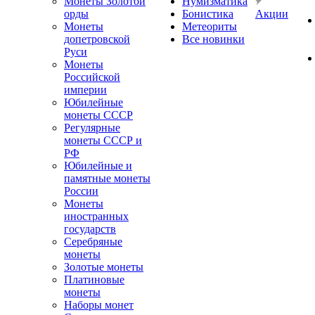
Монеты Золотой
Нумизматика
орды
Бонистика
Акции
Монеты
Метеориты
допетровской
Все новинки
Руси
Монеты
Российской
империи
Юбилейные
монеты СССР
Регулярные
монеты СССР и
РФ
Юбилейные и
памятные монеты
России
Монеты
иностранных
государств
Серебряные
монеты
Золотые монеты
Платиновые
монеты
Наборы монет