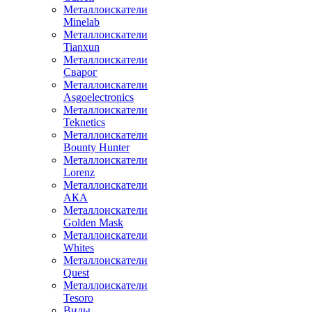
Металлоискатели
Minelab
Металлоискатели
Tianxun
Металлоискатели
Сварог
Металлоискатели
Asgoelectronics
Металлоискатели
Teknetics
Металлоискатели
Bounty Hunter
Металлоискатели
Lorenz
Металлоискатели
АКА
Металлоискатели
Golden Mask
Металлоискатели
Whites
Металлоискатели
Quest
Металлоискатели
Tesoro
Виды