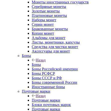
Монеты иностранных государств
Серебряные монеты
Золотые монеты
Платиновые монеты
Наборы монет
Серии монет
Бракованные монеты
Копии монет
Альбомы для монет
Листы, монетники, капсулы
Средства для чистки монет
Аксессуары для монет
Боны
Назад
Боны
Боны Российской империи
Боны РСФСР
Боны СССР и РФ
Боны современной России
Иностранные боны
Почтовые марки
Назад
Почтовые марки
Блоки почтовых марок
Почтовые марки