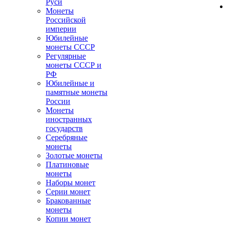
Руси
Монеты
Российской
империи
Юбилейные
монеты СССР
Регулярные
монеты СССР и
РФ
Юбилейные и
памятные монеты
России
Монеты
иностранных
государств
Серебряные
монеты
Золотые монеты
Платиновые
монеты
Наборы монет
Серии монет
Бракованные
монеты
Копии монет