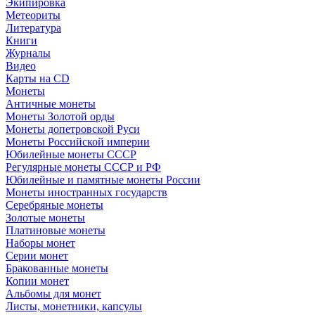
Экипировка
Метеориты
Литература
Книги
Журналы
Видео
Карты на CD
Монеты
Античные монеты
Монеты Золотой орды
Монеты допетровской Руси
Монеты Российской империи
Юбилейные монеты СССР
Регулярные монеты СССР и РФ
Юбилейные и памятные монеты России
Монеты иностранных государств
Серебряные монеты
Золотые монеты
Платиновые монеты
Наборы монет
Серии монет
Бракованные монеты
Копии монет
Альбомы для монет
Листы, монетники, капсулы