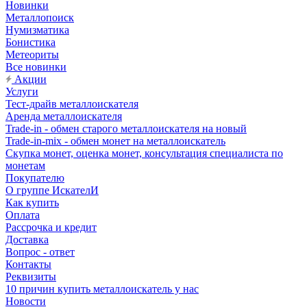
Новинки
Металлопоиск
Нумизматика
Бонистика
Метеориты
Все новинки
Акции
Услуги
Тест-драйв металлоискателя
Аренда металлоискателя
Trade-in - обмен старого металлоискателя на новый
Trade-in-mix - обмен монет на металлоискатель
Скупка монет, оценка монет, консультация специалиста по
монетам
Покупателю
О группе ИскателИ
Как купить
Оплата
Рассрочка и кредит
Доставка
Вопрос - ответ
Контакты
Реквизиты
10 причин купить металлоискатель у нас
Новости