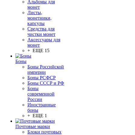
Альбомы для
монет
Листы,
монетники,
капсулы
Средства для
чистки монет
Аксессуары для
монет
+ ЕЩЕ 15
Боны
Боны Российской
империи
Боны РСФСР
Боны СССР и РФ
Боны
современной
России
Иностранные
боны
+ ЕЩЕ 1
Почтовые марки
Блоки почтовых