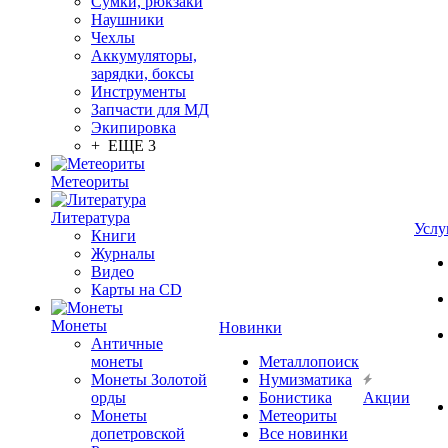
Сумки, рюкзаки
Наушники
Чехлы
Аккумуляторы,
зарядки, боксы
Инструменты
Запчасти для МД
Экипировка
+ ЕЩЕ 3
Метеориты
Литература
Услу
Книги
Журналы
Видео
Карты на CD
Монеты
Новинки
Античные
монеты
Металлопоиск
Монеты Золотой
Нумизматика
орды
Бонистика
Акции
Монеты
Метеориты
допетровской
Все новинки