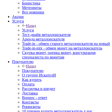
Бонистика
Метеориты
Все новинки
Акции
Услуги
Назад
Услуги
Тест-драйв металлоискателя
Аренда металлоискателя
Trade-in - обмен старого металлоискателя на новый
Trade-in-mix - обмен монет на металлоискатель
Скупка монет, оценка монет, консультация
специалиста по монетам
Покупателю
Назад
Покупателю
О группе ИскателИ
Как купить
Оплата
Рассрочка и кредит
Доставка
Вопрос - ответ
Контакты
Реквизиты
10 причин купить металлоискатель у нас