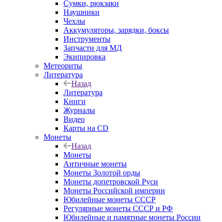
Сумки, рюкзаки
Наушники
Чехлы
Аккумуляторы, зарядки, боксы
Инструменты
Запчасти для МД
Экипировка
Метеориты
Литература
Назад
Литература
Книги
Журналы
Видео
Карты на CD
Монеты
Назад
Монеты
Античные монеты
Монеты Золотой орды
Монеты допетровской Руси
Монеты Российской империи
Юбилейные монеты СССР
Регулярные монеты СССР и РФ
Юбилейные и памятные монеты России