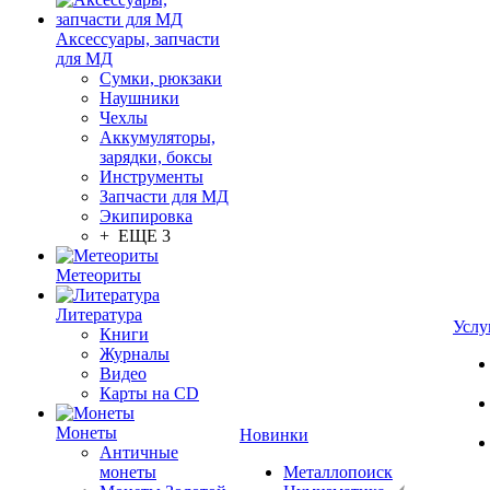
Аксессуары, запчасти
для МД
Сумки, рюкзаки
Наушники
Чехлы
Аккумуляторы,
зарядки, боксы
Инструменты
Запчасти для МД
Экипировка
+ ЕЩЕ 3
Метеориты
Литература
Услу
Книги
Журналы
Видео
Карты на CD
Монеты
Новинки
Античные
монеты
Металлопоиск