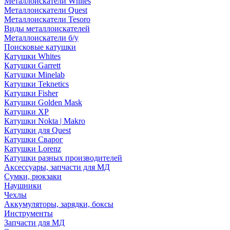
Металлоискатели Whites
Металлоискатели Quest
Металлоискатели Tesoro
Виды металлоискателей
Металлоискатели б/у
Поисковые катушки
Катушки Whites
Катушки Garrett
Катушки Minelab
Катушки Teknetics
Катушки Fisher
Катушки Golden Mask
Катушки XP
Катушки Nokta | Makro
Катушки для Quest
Катушки Сварог
Катушки Lorenz
Катушки разных производителей
Аксессуары, запчасти для МД
Сумки, рюкзаки
Наушники
Чехлы
Аккумуляторы, зарядки, боксы
Инструменты
Запчасти для МД