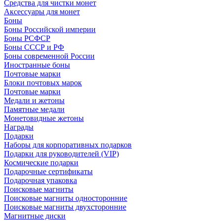
Средства для чистки монет
Аксессуары для монет
Боны
Боны Российской империи
Боны РСФСР
Боны СССР и РФ
Боны современной России
Иностранные боны
Почтовые марки
Блоки почтовых марок
Почтовые марки
Медали и жетоны
Памятные медали
Монетовидные жетоны
Награды
Подарки
Наборы для корпоративных подарков
Подарки для руководителей (VIP)
Космические подарки
Подарочные сертификаты
Подарочная упаковка
Поисковые магниты
Поисковые магниты односторонние
Поисковые магниты двухсторонние
Магнитные диски