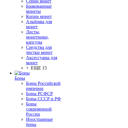
Серии монет
Бракованные
монеты
Копии монет
Альбомы для
монет
Листы,
монетники,
капсулы
Средства для
чистки монет
Аксессуары для
монет
+ ЕЩЕ 15
Боны
Боны Российской
империи
Боны РСФСР
Боны СССР и РФ
Боны
современной
России
Иностранные
боны