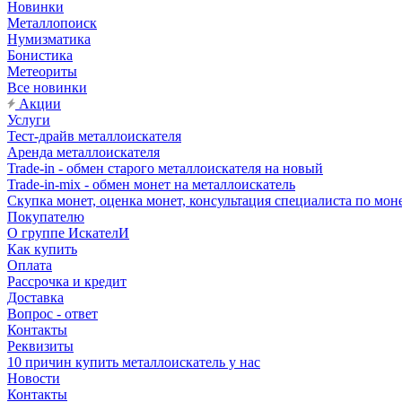
Новинки
Металлопоиск
Нумизматика
Бонистика
Метеориты
Все новинки
Акции
Услуги
Тест-драйв металлоискателя
Аренда металлоискателя
Trade-in - обмен старого металлоискателя на новый
Trade-in-mix - обмен монет на металлоискатель
Скупка монет, оценка монет, консультация специалиста по мон
Покупателю
О группе ИскателИ
Как купить
Оплата
Рассрочка и кредит
Доставка
Вопрос - ответ
Контакты
Реквизиты
10 причин купить металлоискатель у нас
Новости
Контакты