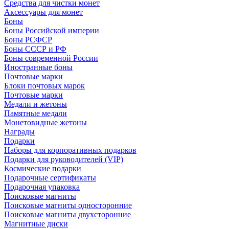
Средства для чистки монет
Аксессуары для монет
Боны
Боны Российской империи
Боны РСФСР
Боны СССР и РФ
Боны современной России
Иностранные боны
Почтовые марки
Блоки почтовых марок
Почтовые марки
Медали и жетоны
Памятные медали
Монетовидные жетоны
Награды
Подарки
Наборы для корпоративных подарков
Подарки для руководителей (VIP)
Космические подарки
Подарочные сертификаты
Подарочная упаковка
Поисковые магниты
Поисковые магниты односторонние
Поисковые магниты двухсторонние
Магнитные диски