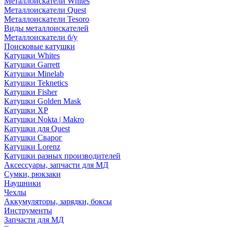
Металлоискатели Whites
Металлоискатели Quest
Металлоискатели Tesoro
Виды металлоискателей
Металлоискатели б/у
Поисковые катушки
Катушки Whites
Катушки Garrett
Катушки Minelab
Катушки Teknetics
Катушки Fisher
Катушки Golden Mask
Катушки XP
Катушки Nokta | Makro
Катушки для Quest
Катушки Сварог
Катушки Lorenz
Катушки разных производителей
Аксессуары, запчасти для МД
Сумки, рюкзаки
Наушники
Чехлы
Аккумуляторы, зарядки, боксы
Инструменты
Запчасти для МД