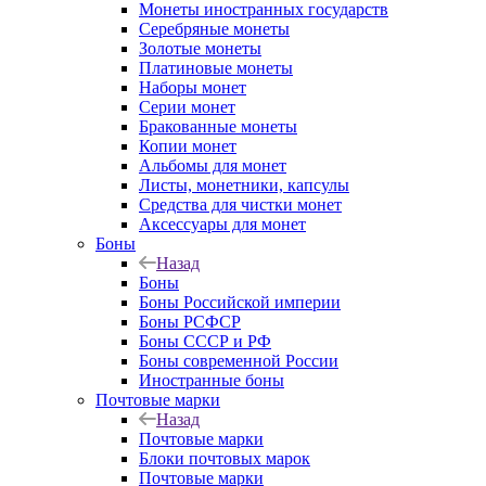
Монеты иностранных государств
Серебряные монеты
Золотые монеты
Платиновые монеты
Наборы монет
Серии монет
Бракованные монеты
Копии монет
Альбомы для монет
Листы, монетники, капсулы
Средства для чистки монет
Аксессуары для монет
Боны
Назад
Боны
Боны Российской империи
Боны РСФСР
Боны СССР и РФ
Боны современной России
Иностранные боны
Почтовые марки
Назад
Почтовые марки
Блоки почтовых марок
Почтовые марки