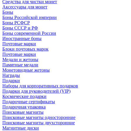
Средства для чистки монет
Аксессуары для монет
Боны
Боны Российской империи
Боны РСФСР
Боны СССР и РФ
Боны современной России
Иностранные боны
Почтовые марки
Блоки почтовых марок
Почтовые марки
Медали и жетоны
Памятные медали
Монетовидные жетоны
Награды
Подарки
Наборы для корпоративных подарков
Подарки для руководителей (VIP)
Космические подарки
Подарочные сертификаты
Подарочная упаковка
Поисковые магниты
Поисковые магниты односторонние
Поисковые магниты двухсторонние
Магнитные диски