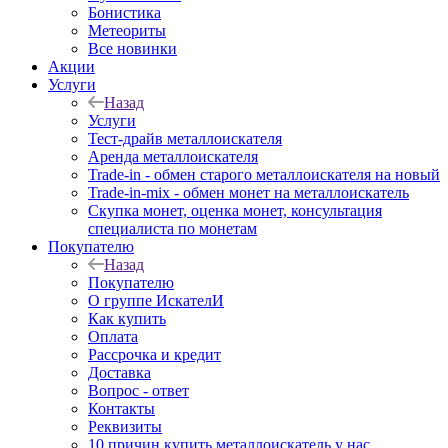
Бонистика
Метеориты
Все новинки
Акции
Услуги
Назад
Услуги
Тест-драйв металлоискателя
Аренда металлоискателя
Trade-in - обмен старого металлоискателя на новый
Trade-in-mix - обмен монет на металлоискатель
Скупка монет, оценка монет, консультация
специалиста по монетам
Покупателю
Назад
Покупателю
О группе ИскателИ
Как купить
Оплата
Рассрочка и кредит
Доставка
Вопрос - ответ
Контакты
Реквизиты
10 причин купить металлоискатель у нас