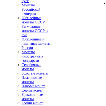
Руси
Монеты
Российской
империи
Юбилейные
монеты СССР
Регулярные
монеты СССР и
РФ
Юбилейные и
памятные монеты
России
Монеты
иностранных
государств
Серебряные
монеты
Золотые монеты
Платиновые
монеты
Наборы монет
Серии монет
Бракованные
монеты
Копии монет