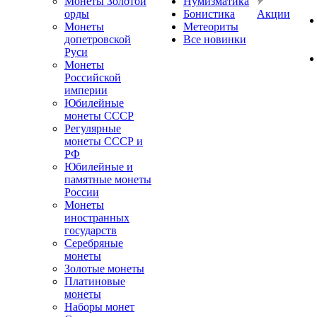
Монеты Золотой
Нумизматика
орды
Бонистика
Акции
Монеты
Метеориты
допетровской
Все новинки
Руси
Монеты
Российской
империи
Юбилейные
монеты СССР
Регулярные
монеты СССР и
РФ
Юбилейные и
памятные монеты
России
Монеты
иностранных
государств
Серебряные
монеты
Золотые монеты
Платиновые
монеты
Наборы монет