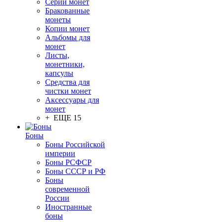
Серии монет
Бракованные
монеты
Копии монет
Альбомы для
монет
Листы,
монетники,
капсулы
Средства для
чистки монет
Аксессуары для
монет
+ ЕЩЕ 15
Боны
Боны Российской
империи
Боны РСФСР
Боны СССР и РФ
Боны
современной
России
Иностранные
боны