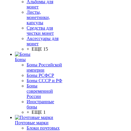
Альбомы для
монет
Листы,
монетники,
капсулы
Средства для
чистки монет
Аксессуары для
монет
+ ЕЩЕ 15
Боны
Боны Российской
империи
Боны РСФСР
Боны СССР и РФ
Боны
современной
России
Иностранные
боны
+ ЕЩЕ 1
Почтовые марки
Блоки почтовых