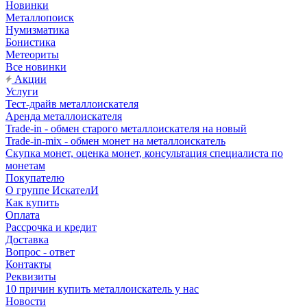
Новинки
Металлопоиск
Нумизматика
Бонистика
Метеориты
Все новинки
Акции
Услуги
Тест-драйв металлоискателя
Аренда металлоискателя
Trade-in - обмен старого металлоискателя на новый
Trade-in-mix - обмен монет на металлоискатель
Скупка монет, оценка монет, консультация специалиста по
монетам
Покупателю
О группе ИскателИ
Как купить
Оплата
Рассрочка и кредит
Доставка
Вопрос - ответ
Контакты
Реквизиты
10 причин купить металлоискатель у нас
Новости