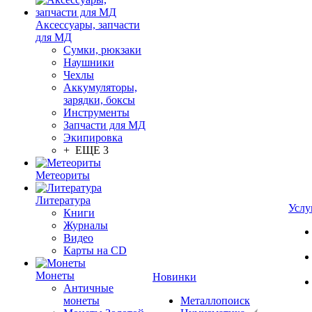
Аксессуары, запчасти
для МД
Сумки, рюкзаки
Наушники
Чехлы
Аккумуляторы,
зарядки, боксы
Инструменты
Запчасти для МД
Экипировка
+ ЕЩЕ 3
Метеориты
Литература
Услу
Книги
Журналы
Видео
Карты на CD
Монеты
Новинки
Античные
монеты
Металлопоиск