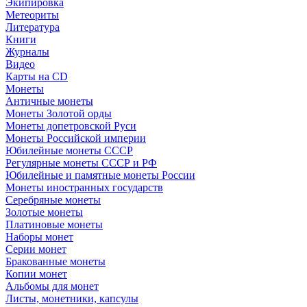
Экипировка
Метеориты
Литература
Книги
Журналы
Видео
Карты на CD
Монеты
Античные монеты
Монеты Золотой орды
Монеты допетровской Руси
Монеты Российской империи
Юбилейные монеты СССР
Регулярные монеты СССР и РФ
Юбилейные и памятные монеты России
Монеты иностранных государств
Серебряные монеты
Золотые монеты
Платиновые монеты
Наборы монет
Серии монет
Бракованные монеты
Копии монет
Альбомы для монет
Листы, монетники, капсулы