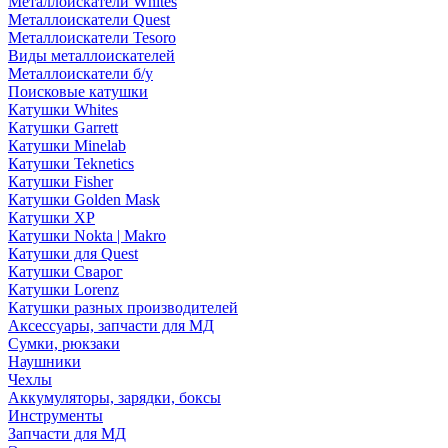
Металлоискатели Whites
Металлоискатели Quest
Металлоискатели Tesoro
Виды металлоискателей
Металлоискатели б/у
Поисковые катушки
Катушки Whites
Катушки Garrett
Катушки Minelab
Катушки Teknetics
Катушки Fisher
Катушки Golden Mask
Катушки XP
Катушки Nokta | Makro
Катушки для Quest
Катушки Сварог
Катушки Lorenz
Катушки разных производителей
Аксессуары, запчасти для МД
Сумки, рюкзаки
Наушники
Чехлы
Аккумуляторы, зарядки, боксы
Инструменты
Запчасти для МД