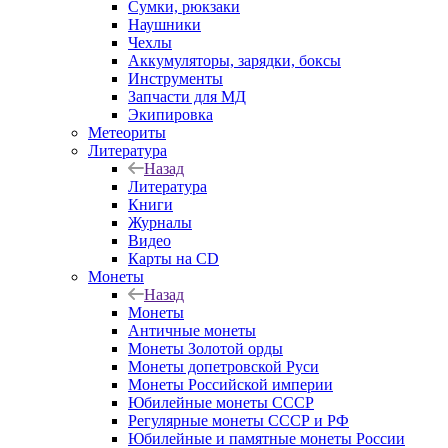
Сумки, рюкзаки
Наушники
Чехлы
Аккумуляторы, зарядки, боксы
Инструменты
Запчасти для МД
Экипировка
Метеориты
Литература
Назад
Литература
Книги
Журналы
Видео
Карты на CD
Монеты
Назад
Монеты
Античные монеты
Монеты Золотой орды
Монеты допетровской Руси
Монеты Российской империи
Юбилейные монеты СССР
Регулярные монеты СССР и РФ
Юбилейные и памятные монеты России