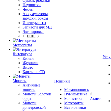
Сумки, рюкзаки
Наушники
Чехлы
Аккумуляторы,
зарядки, боксы
Инструменты
Запчасти для МД
Экипировка
+ ЕЩЕ 3
Метеориты
Литература
Услу
Книги
Журналы
Видео
Карты на CD
Монеты
Новинки
Античные
монеты
Металлопоиск
Монеты Золотой
Нумизматика
орды
Бонистика
Акции
Монеты
Метеориты
допетровской
Все новинки