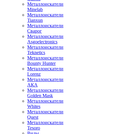
Металлоискатели
Minelab
Металлоискатели
Tianxun
Металлоискатели
Сварог
Металлоискатели
Asgoelectronics
Металлоискатели
Teknetics
Металлоискатели
Bounty Hunter
Металлоискатели
Lorenz
Металлоискатели
АКА
Металлоискатели
Golden Mask
Металлоискатели
Whites
Металлоискатели
Quest
Металлоискатели
Tesoro
Виды