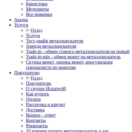
Бонистика
Метеориты
Все новинки
Акции
Услуги
Назад
Услуги
Тест-драйв металлоискателя
Аренда металлоискателя
Trade-in - обмен старого металлоискателя на новый
Trade-in-mix - обмен монет на металлоискатель
Скупка монет, оценка монет, консультация
специалиста по монетам
Покупателю
Назад
Покупателю
О группе ИскателИ
Как купить
Оплата
Рассрочка и кредит
Доставка
Вопрос - ответ
Контакты
Реквизиты
10 причин купить металлоискатель у нас