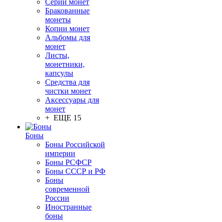
Серии монет
Бракованные
монеты
Копии монет
Альбомы для
монет
Листы,
монетники,
капсулы
Средства для
чистки монет
Аксессуары для
монет
+ ЕЩЕ 15
Боны
Боны Российской
империи
Боны РСФСР
Боны СССР и РФ
Боны
современной
России
Иностранные
боны