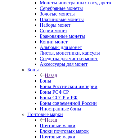
Монеты иностранных государств
Серебряные монеты
Золотые монеты
Платиновые монеты
Наборы монет
Серии монет
Бракованные монеты
Копии монет
Альбомы для монет
Листы, монетники, капсулы
Средства для чистки монет
Аксессуары для монет
Боны
Назад
Боны
Боны Российской империи
Боны РСФСР
Боны СССР и РФ
Боны современной России
Иностранные боны
Почтовые марки
Назад
Почтовые марки
Блоки почтовых марок
Почтовые марки