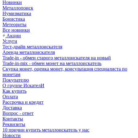
Новинки
Металлопоиск
Нумизматика
Бонистика
Метеориты
Все новинки
Акции
Услуги
Тест-драйв металлоискателя
Аренда металлоискателя
Trade-in - обмен старого металлоискателя на новый
Trade-in-mix - обмен монет на металлоискатель
Скупка монет, оценка монет, консультация специалиста по
монетам
Покупателю
О группе ИскателИ
Как купить
Оплата
Рассрочка и кредит
Доставка
Вопрос - ответ
Контакты
Реквизиты
10 причин купить металлоискатель у нас
Новости