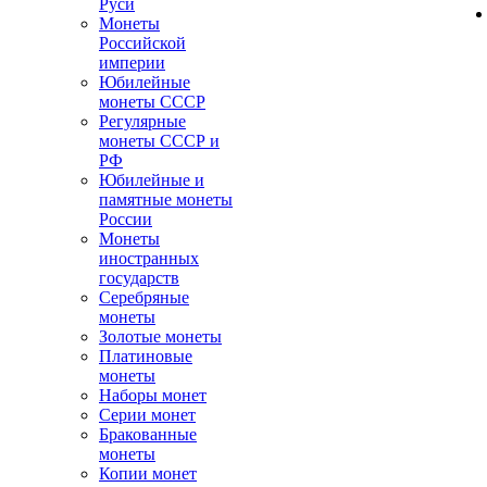
Руси
Монеты
Российской
империи
Юбилейные
монеты СССР
Регулярные
монеты СССР и
РФ
Юбилейные и
памятные монеты
России
Монеты
иностранных
государств
Серебряные
монеты
Золотые монеты
Платиновые
монеты
Наборы монет
Серии монет
Бракованные
монеты
Копии монет