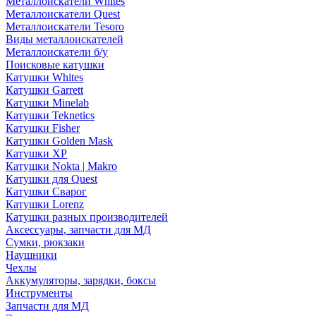
Металлоискатели Whites
Металлоискатели Quest
Металлоискатели Tesoro
Виды металлоискателей
Металлоискатели б/у
Поисковые катушки
Катушки Whites
Катушки Garrett
Катушки Minelab
Катушки Teknetics
Катушки Fisher
Катушки Golden Mask
Катушки XP
Катушки Nokta | Makro
Катушки для Quest
Катушки Сварог
Катушки Lorenz
Катушки разных производителей
Аксессуары, запчасти для МД
Сумки, рюкзаки
Наушники
Чехлы
Аккумуляторы, зарядки, боксы
Инструменты
Запчасти для МД