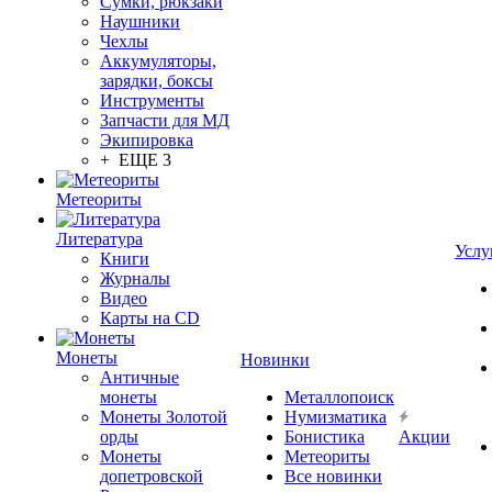
Сумки, рюкзаки
Наушники
Чехлы
Аккумуляторы,
зарядки, боксы
Инструменты
Запчасти для МД
Экипировка
+ ЕЩЕ 3
Метеориты
Литература
Услу
Книги
Журналы
Видео
Карты на CD
Монеты
Новинки
Античные
монеты
Металлопоиск
Монеты Золотой
Нумизматика
орды
Бонистика
Акции
Монеты
Метеориты
допетровской
Все новинки