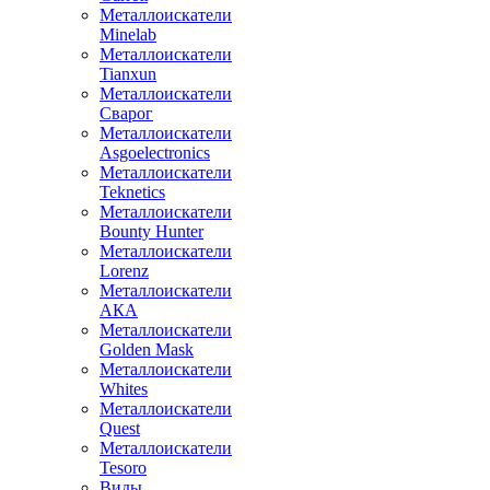
Металлоискатели
Minelab
Металлоискатели
Tianxun
Металлоискатели
Сварог
Металлоискатели
Asgoelectronics
Металлоискатели
Teknetics
Металлоискатели
Bounty Hunter
Металлоискатели
Lorenz
Металлоискатели
АКА
Металлоискатели
Golden Mask
Металлоискатели
Whites
Металлоискатели
Quest
Металлоискатели
Tesoro
Виды