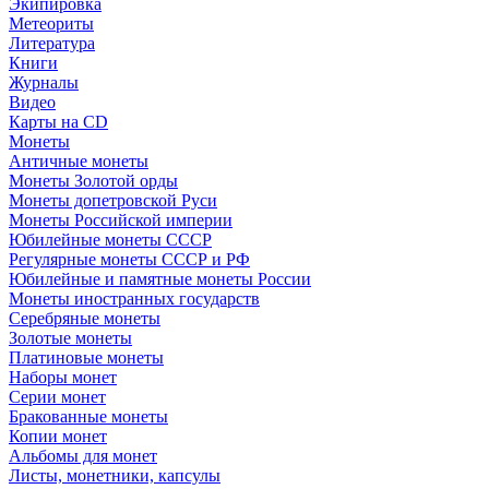
Экипировка
Метеориты
Литература
Книги
Журналы
Видео
Карты на CD
Монеты
Античные монеты
Монеты Золотой орды
Монеты допетровской Руси
Монеты Российской империи
Юбилейные монеты СССР
Регулярные монеты СССР и РФ
Юбилейные и памятные монеты России
Монеты иностранных государств
Серебряные монеты
Золотые монеты
Платиновые монеты
Наборы монет
Серии монет
Бракованные монеты
Копии монет
Альбомы для монет
Листы, монетники, капсулы