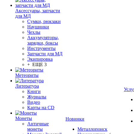
Аксессуары, запчасти
для МД
Сумки, рюкзаки
Наушники
Чехлы
Аккумуляторы,
зарядки, боксы
Инструменты
Запчасти для МД
Экипировка
+ ЕЩЕ 3
Метеориты
Литература
Услу
Книги
Журналы
Видео
Карты на CD
Монеты
Новинки
Античные
монеты
Металлопоиск