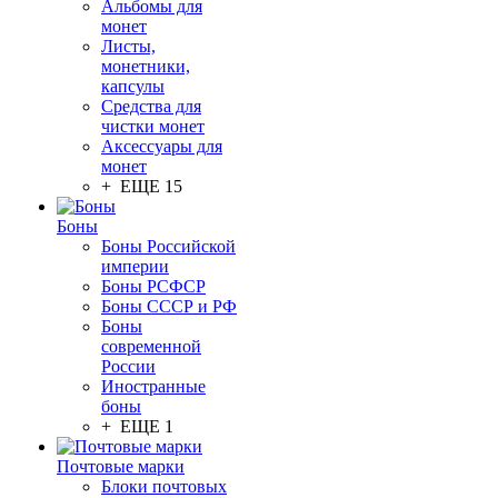
Альбомы для
монет
Листы,
монетники,
капсулы
Средства для
чистки монет
Аксессуары для
монет
+ ЕЩЕ 15
Боны
Боны Российской
империи
Боны РСФСР
Боны СССР и РФ
Боны
современной
России
Иностранные
боны
+ ЕЩЕ 1
Почтовые марки
Блоки почтовых