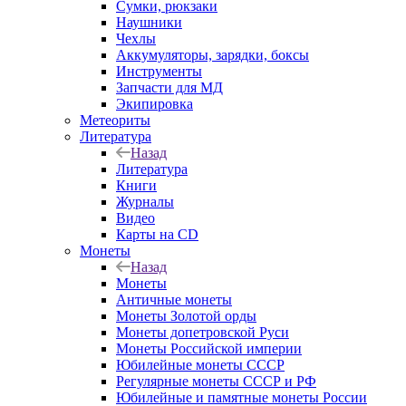
Сумки, рюкзаки
Наушники
Чехлы
Аккумуляторы, зарядки, боксы
Инструменты
Запчасти для МД
Экипировка
Метеориты
Литература
Назад
Литература
Книги
Журналы
Видео
Карты на CD
Монеты
Назад
Монеты
Античные монеты
Монеты Золотой орды
Монеты допетровской Руси
Монеты Российской империи
Юбилейные монеты СССР
Регулярные монеты СССР и РФ
Юбилейные и памятные монеты России