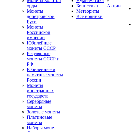
Монеты Золотой
Нумизматика
орды
Бонистика
Акции
Монеты
Метеориты
допетровской
Все новинки
Руси
Монеты
Российской
империи
Юбилейные
монеты СССР
Регулярные
монеты СССР и
РФ
Юбилейные и
памятные монеты
России
Монеты
иностранных
государств
Серебряные
монеты
Золотые монеты
Платиновые
монеты
Наборы монет