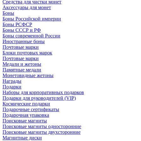
Средства для чистки монет
Аксессуары для монет
Боны
Боны Российской империи
Боны РСФСР
Боны СССР и РФ
Боны современной России
Иностранные боны
Почтовые марки
Блоки почтовых марок
Почтовые марки
Медали и жетоны
Памятные медали
Монетовидные жетоны
Награды
Подарки
Наборы для корпоративных подарков
Подарки для руководителей (VIP)
Космические подарки
Подарочные сертификаты
Подарочная упаковка
Поисковые магниты
Поисковые магниты односторонние
Поисковые магниты двухсторонние
Магнитные диски