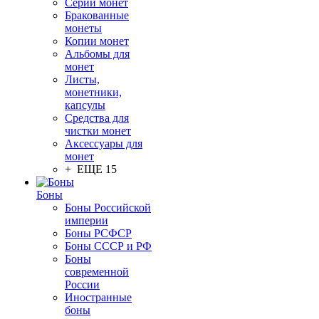
Серии монет
Бракованные
монеты
Копии монет
Альбомы для
монет
Листы,
монетники,
капсулы
Средства для
чистки монет
Аксессуары для
монет
+ ЕЩЕ 15
Боны
Боны Российской
империи
Боны РСФСР
Боны СССР и РФ
Боны
современной
России
Иностранные
боны