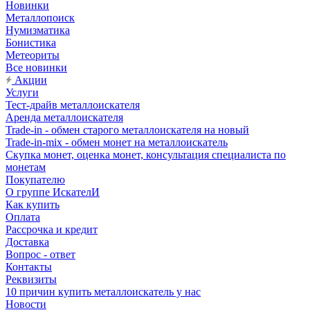
Новинки
Металлопоиск
Нумизматика
Бонистика
Метеориты
Все новинки
Акции
Услуги
Тест-драйв металлоискателя
Аренда металлоискателя
Trade-in - обмен старого металлоискателя на новый
Trade-in-mix - обмен монет на металлоискатель
Скупка монет, оценка монет, консультация специалиста по
монетам
Покупателю
О группе ИскателИ
Как купить
Оплата
Рассрочка и кредит
Доставка
Вопрос - ответ
Контакты
Реквизиты
10 причин купить металлоискатель у нас
Новости