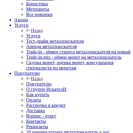
Бонистика
Метеориты
Все новинки
Акции
Услуги
Назад
Услуги
Тест-драйв металлоискателя
Аренда металлоискателя
Trade-in - обмен старого металлоискателя на новый
Trade-in-mix - обмен монет на металлоискатель
Скупка монет, оценка монет, консультация
специалиста по монетам
Покупателю
Назад
Покупателю
О группе ИскателИ
Как купить
Оплата
Рассрочка и кредит
Доставка
Вопрос - ответ
Контакты
Реквизиты
10 причин купить металлоискатель у нас