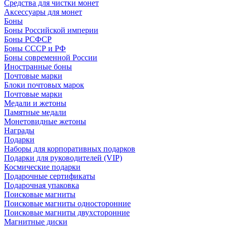
Средства для чистки монет
Аксессуары для монет
Боны
Боны Российской империи
Боны РСФСР
Боны СССР и РФ
Боны современной России
Иностранные боны
Почтовые марки
Блоки почтовых марок
Почтовые марки
Медали и жетоны
Памятные медали
Монетовидные жетоны
Награды
Подарки
Наборы для корпоративных подарков
Подарки для руководителей (VIP)
Космические подарки
Подарочные сертификаты
Подарочная упаковка
Поисковые магниты
Поисковые магниты односторонние
Поисковые магниты двухсторонние
Магнитные диски