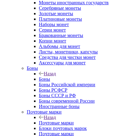
Монеты иностранных государств
Серебряные монеты
Золотые монеты
Платиновые монеты
Наборы монет
Серии монет
Бракованные монеты
Копии монет
Альбомы для монет
Листы, монетники, капсулы
Средства для чистки монет
Аксессуары для монет
Боны
Назад
Боны
Боны Российской империи
Боны РСФСР
Боны СССР и РФ
Боны современной России
Иностранные боны
Почтовые марки
Назад
Почтовые марки
Блоки почтовых марок
Почтовые марки