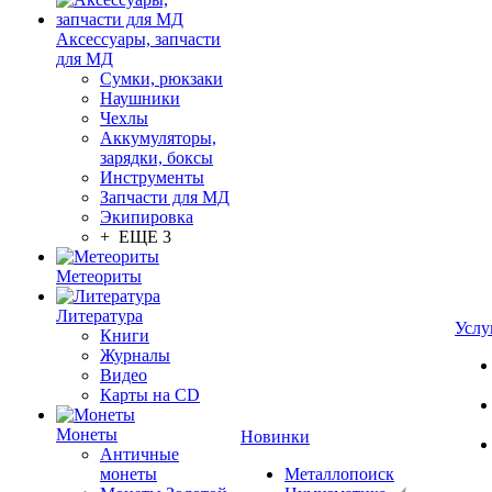
Аксессуары, запчасти
для МД
Сумки, рюкзаки
Наушники
Чехлы
Аккумуляторы,
зарядки, боксы
Инструменты
Запчасти для МД
Экипировка
+ ЕЩЕ 3
Метеориты
Литература
Услу
Книги
Журналы
Видео
Карты на CD
Монеты
Новинки
Античные
монеты
Металлопоиск