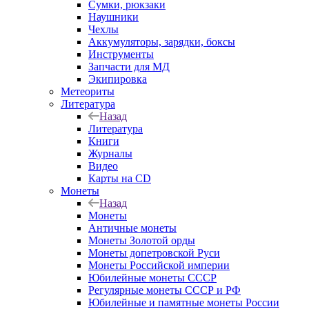
Сумки, рюкзаки
Наушники
Чехлы
Аккумуляторы, зарядки, боксы
Инструменты
Запчасти для МД
Экипировка
Метеориты
Литература
Назад
Литература
Книги
Журналы
Видео
Карты на CD
Монеты
Назад
Монеты
Античные монеты
Монеты Золотой орды
Монеты допетровской Руси
Монеты Российской империи
Юбилейные монеты СССР
Регулярные монеты СССР и РФ
Юбилейные и памятные монеты России