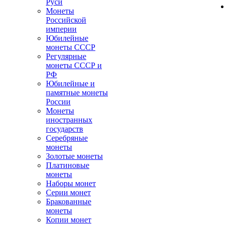
Руси
Монеты
Российской
империи
Юбилейные
монеты СССР
Регулярные
монеты СССР и
РФ
Юбилейные и
памятные монеты
России
Монеты
иностранных
государств
Серебряные
монеты
Золотые монеты
Платиновые
монеты
Наборы монет
Серии монет
Бракованные
монеты
Копии монет