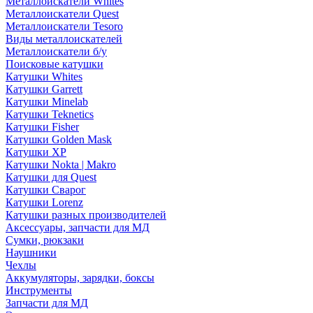
Металлоискатели Whites
Металлоискатели Quest
Металлоискатели Tesoro
Виды металлоискателей
Металлоискатели б/у
Поисковые катушки
Катушки Whites
Катушки Garrett
Катушки Minelab
Катушки Teknetics
Катушки Fisher
Катушки Golden Mask
Катушки XP
Катушки Nokta | Makro
Катушки для Quest
Катушки Сварог
Катушки Lorenz
Катушки разных производителей
Аксессуары, запчасти для МД
Сумки, рюкзаки
Наушники
Чехлы
Аккумуляторы, зарядки, боксы
Инструменты
Запчасти для МД