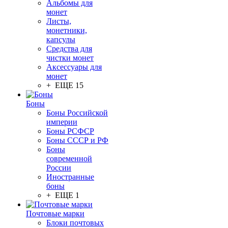
Альбомы для
монет
Листы,
монетники,
капсулы
Средства для
чистки монет
Аксессуары для
монет
+ ЕЩЕ 15
Боны
Боны Российской
империи
Боны РСФСР
Боны СССР и РФ
Боны
современной
России
Иностранные
боны
+ ЕЩЕ 1
Почтовые марки
Блоки почтовых