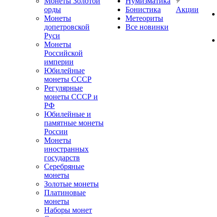
Монеты Золотой
Нумизматика
орды
Бонистика
Акции
Монеты
Метеориты
допетровской
Все новинки
Руси
Монеты
Российской
империи
Юбилейные
монеты СССР
Регулярные
монеты СССР и
РФ
Юбилейные и
памятные монеты
России
Монеты
иностранных
государств
Серебряные
монеты
Золотые монеты
Платиновые
монеты
Наборы монет