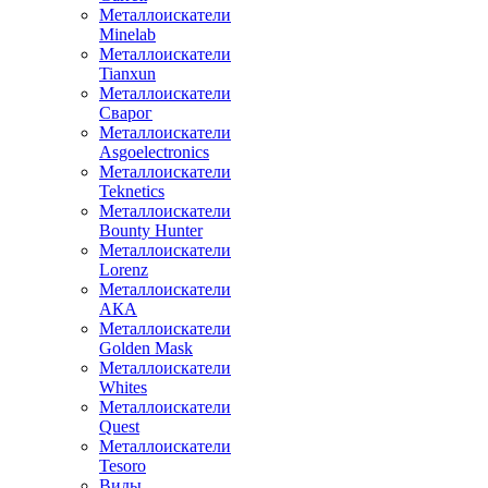
Металлоискатели
Minelab
Металлоискатели
Tianxun
Металлоискатели
Сварог
Металлоискатели
Asgoelectronics
Металлоискатели
Teknetics
Металлоискатели
Bounty Hunter
Металлоискатели
Lorenz
Металлоискатели
АКА
Металлоискатели
Golden Mask
Металлоискатели
Whites
Металлоискатели
Quest
Металлоискатели
Tesoro
Виды