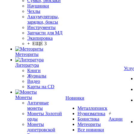
Сумки, рюкзаки
Наушники
Чехлы
Аккумуляторы,
зарядки, боксы
Инструменты
Запчасти для МД
Экипировка
+ ЕЩЕ 3
Метеориты
Литература
Услу
Книги
Журналы
Видео
Карты на CD
Монеты
Новинки
Античные
монеты
Металлопоиск
Монеты Золотой
Нумизматика
орды
Бонистика
Акции
Монеты
Метеориты
допетровской
Все новинки