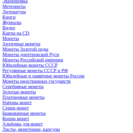
Экипировка
Метеориты
Литература
Книги
Журналы
Видео
Карты на CD
Монеты
Античные монеты
Монеты Золотой орды
Монеты допетровской Руси
Монеты Российской империи
Юбилейные монеты СССР
Регулярные монеты СССР и РФ
Юбилейные и памятные монеты России
Монеты иностранных государств
Серебряные монеты
Золотые монеты
Платиновые монеты
Наборы монет
Серии монет
Бракованные монеты
Копии монет
Альбомы для монет
Листы, монетники, капсулы