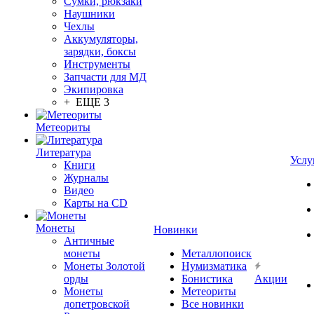
Сумки, рюкзаки
Наушники
Чехлы
Аккумуляторы,
зарядки, боксы
Инструменты
Запчасти для МД
Экипировка
+ ЕЩЕ 3
Метеориты
Литература
Услу
Книги
Журналы
Видео
Карты на CD
Монеты
Новинки
Античные
монеты
Металлопоиск
Монеты Золотой
Нумизматика
орды
Бонистика
Акции
Монеты
Метеориты
допетровской
Все новинки