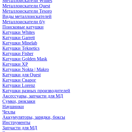
Металлоискатели Whites
Металлоискатели Quest
Металлоискатели Tesoro
Виды металлоискателей
Металлоискатели б/у
Поисковые катушки
Катушки Whites
Катушки Garrett
Катушки Minelab
Катушки Teknetics
Катушки Fisher
Катушки Golden Mask
Катушки XP
Катушки Nokta | Makro
Катушки для Quest
Катушки Сварог
Катушки Lorenz
Катушки разных производителей
Аксессуары, запчасти для МД
Сумки, рюкзаки
Наушники
Чехлы
Аккумуляторы, зарядки, боксы
Инструменты
Запчасти для МД