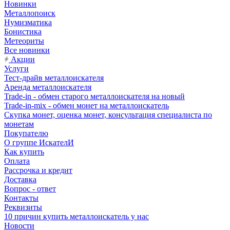
Новинки
Металлопоиск
Нумизматика
Бонистика
Метеориты
Все новинки
Акции
Услуги
Тест-драйв металлоискателя
Аренда металлоискателя
Trade-in - обмен старого металлоискателя на новый
Trade-in-mix - обмен монет на металлоискатель
Скупка монет, оценка монет, консультация специалиста по
монетам
Покупателю
О группе ИскателИ
Как купить
Оплата
Рассрочка и кредит
Доставка
Вопрос - ответ
Контакты
Реквизиты
10 причин купить металлоискатель у нас
Новости