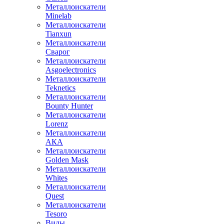
Металлоискатели
Minelab
Металлоискатели
Tianxun
Металлоискатели
Сварог
Металлоискатели
Asgoelectronics
Металлоискатели
Teknetics
Металлоискатели
Bounty Hunter
Металлоискатели
Lorenz
Металлоискатели
АКА
Металлоискатели
Golden Mask
Металлоискатели
Whites
Металлоискатели
Quest
Металлоискатели
Tesoro
Виды