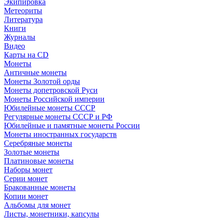
Экипировка
Метеориты
Литература
Книги
Журналы
Видео
Карты на CD
Монеты
Античные монеты
Монеты Золотой орды
Монеты допетровской Руси
Монеты Российской империи
Юбилейные монеты СССР
Регулярные монеты СССР и РФ
Юбилейные и памятные монеты России
Монеты иностранных государств
Серебряные монеты
Золотые монеты
Платиновые монеты
Наборы монет
Серии монет
Бракованные монеты
Копии монет
Альбомы для монет
Листы, монетники, капсулы