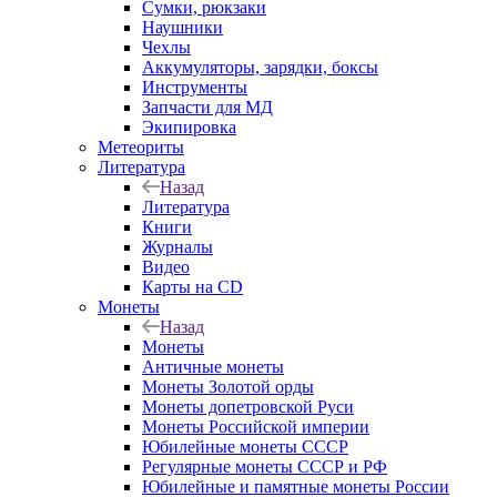
Сумки, рюкзаки
Наушники
Чехлы
Аккумуляторы, зарядки, боксы
Инструменты
Запчасти для МД
Экипировка
Метеориты
Литература
Назад
Литература
Книги
Журналы
Видео
Карты на CD
Монеты
Назад
Монеты
Античные монеты
Монеты Золотой орды
Монеты допетровской Руси
Монеты Российской империи
Юбилейные монеты СССР
Регулярные монеты СССР и РФ
Юбилейные и памятные монеты России