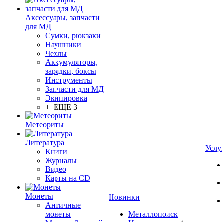
Аксессуары, запчасти
для МД
Сумки, рюкзаки
Наушники
Чехлы
Аккумуляторы,
зарядки, боксы
Инструменты
Запчасти для МД
Экипировка
+ ЕЩЕ 3
Метеориты
Литература
Услу
Книги
Журналы
Видео
Карты на CD
Монеты
Новинки
Античные
монеты
Металлопоиск