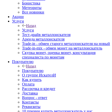
Бонистика
Метеориты
Все новинки
Акции
Услуги
Назад
Услуги
Тест-драйв металлоискателя
Аренда металлоискателя
Trade-in - обмен старого металлоискателя на новый
Trade-in-mix - обмен монет на металлоискатель
Скупка монет, оценка монет, консультация
специалиста по монетам
Покупателю
Назад
Покупателю
О группе ИскателИ
Как купить
Оплата
Рассрочка и кредит
Доставка
Вопрос - ответ
Контакты
Реквизиты
10 причин купить металлоискатель у нас