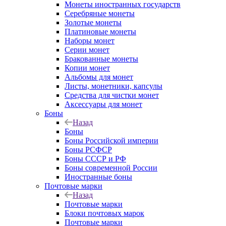
Монеты иностранных государств
Серебряные монеты
Золотые монеты
Платиновые монеты
Наборы монет
Серии монет
Бракованные монеты
Копии монет
Альбомы для монет
Листы, монетники, капсулы
Средства для чистки монет
Аксессуары для монет
Боны
Назад
Боны
Боны Российской империи
Боны РСФСР
Боны СССР и РФ
Боны современной России
Иностранные боны
Почтовые марки
Назад
Почтовые марки
Блоки почтовых марок
Почтовые марки