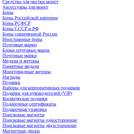
Средства для чистки монет
Аксессуары для монет
Боны
Боны Российской империи
Боны РСФСР
Боны СССР и РФ
Боны современной России
Иностранные боны
Почтовые марки
Блоки почтовых марок
Почтовые марки
Медали и жетоны
Памятные медали
Монетовидные жетоны
Награды
Подарки
Наборы для корпоративных подарков
Подарки для руководителей (VIP)
Космические подарки
Подарочные сертификаты
Подарочная упаковка
Поисковые магниты
Поисковые магниты односторонние
Поисковые магниты двухсторонние
Магнитные диски