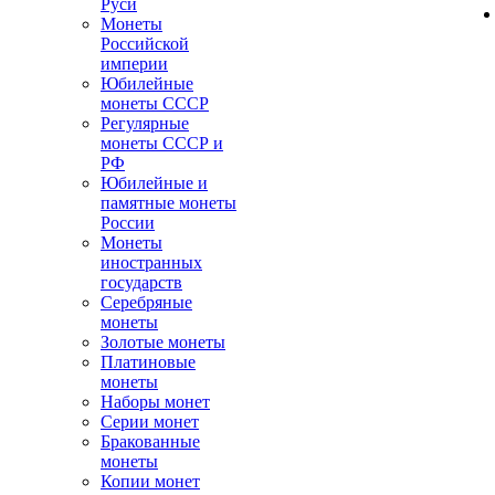
Руси
Монеты
Российской
империи
Юбилейные
монеты СССР
Регулярные
монеты СССР и
РФ
Юбилейные и
памятные монеты
России
Монеты
иностранных
государств
Серебряные
монеты
Золотые монеты
Платиновые
монеты
Наборы монет
Серии монет
Бракованные
монеты
Копии монет