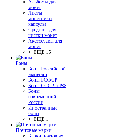
Альбомы для
монет
Листы,
монетники,
капсулы
Средства для
чистки монет
Аксессуары для
монет
+ ЕЩЕ 15
Боны
Боны Российской
империи
Боны РСФСР
Боны СССР и РФ
Боны
современной
России
Иностранные
боны
+ ЕЩЕ 1
Почтовые марки
Блоки почтовых