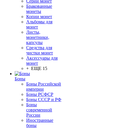
Серии монет
Бракованные
монеты
Копии монет
Альбомы для
монет
Листы,
монетники,
капсулы
Средства для
чистки монет
Аксессуары для
монет
+ ЕЩЕ 15
Боны
Боны Российской
империи
Боны РСФСР
Боны СССР и РФ
Боны
современной
России
Иностранные
боны