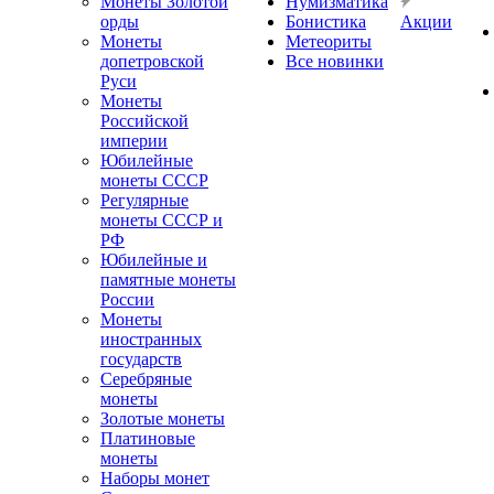
Монеты Золотой
Нумизматика
орды
Бонистика
Акции
Монеты
Метеориты
допетровской
Все новинки
Руси
Монеты
Российской
империи
Юбилейные
монеты СССР
Регулярные
монеты СССР и
РФ
Юбилейные и
памятные монеты
России
Монеты
иностранных
государств
Серебряные
монеты
Золотые монеты
Платиновые
монеты
Наборы монет