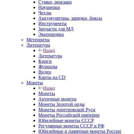
Сумки, рюкзаки
Наушники
Чехлы
Аккумуляторы, зарядки, боксы
Инструменты
Запчасти для МД
Экипировка
Метеориты
Литература
Назад
Литература
Книги
Журналы
Видео
Карты на CD
Монеты
Назад
Монеты
Античные монеты
Монеты Золотой орды
Монеты допетровской Руси
Монеты Российской империи
Юбилейные монеты СССР
Регулярные монеты СССР и РФ
Юбилейные и памятные монеты России