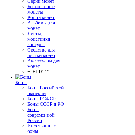
Серии монет
Бракованные
монеты
Копии монет
Альбомы для
монет
Листы,
монетники,
капсулы
Средства для
чистки монет
Аксессуары для
монет
+ ЕЩЕ 15
Боны
Боны Российской
империи
Боны РСФСР
Боны СССР и РФ
Боны
современной
России
Иностранные
боны