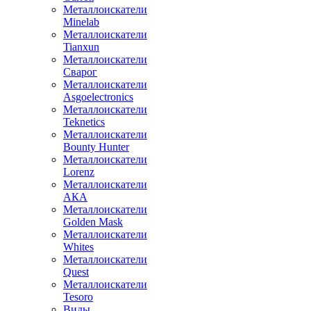
Металлоискатели
Minelab
Металлоискатели
Tianxun
Металлоискатели
Сварог
Металлоискатели
Asgoelectronics
Металлоискатели
Teknetics
Металлоискатели
Bounty Hunter
Металлоискатели
Lorenz
Металлоискатели
АКА
Металлоискатели
Golden Mask
Металлоискатели
Whites
Металлоискатели
Quest
Металлоискатели
Tesoro
Виды