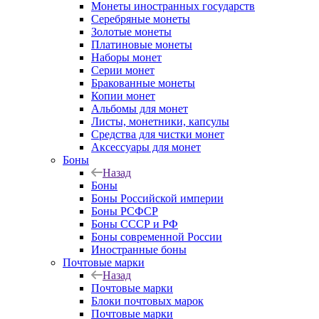
Монеты иностранных государств
Серебряные монеты
Золотые монеты
Платиновые монеты
Наборы монет
Серии монет
Бракованные монеты
Копии монет
Альбомы для монет
Листы, монетники, капсулы
Средства для чистки монет
Аксессуары для монет
Боны
Назад
Боны
Боны Российской империи
Боны РСФСР
Боны СССР и РФ
Боны современной России
Иностранные боны
Почтовые марки
Назад
Почтовые марки
Блоки почтовых марок
Почтовые марки