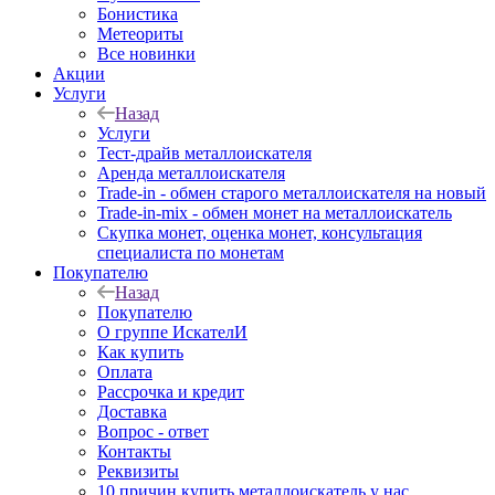
Бонистика
Метеориты
Все новинки
Акции
Услуги
Назад
Услуги
Тест-драйв металлоискателя
Аренда металлоискателя
Trade-in - обмен старого металлоискателя на новый
Trade-in-mix - обмен монет на металлоискатель
Скупка монет, оценка монет, консультация
специалиста по монетам
Покупателю
Назад
Покупателю
О группе ИскателИ
Как купить
Оплата
Рассрочка и кредит
Доставка
Вопрос - ответ
Контакты
Реквизиты
10 причин купить металлоискатель у нас