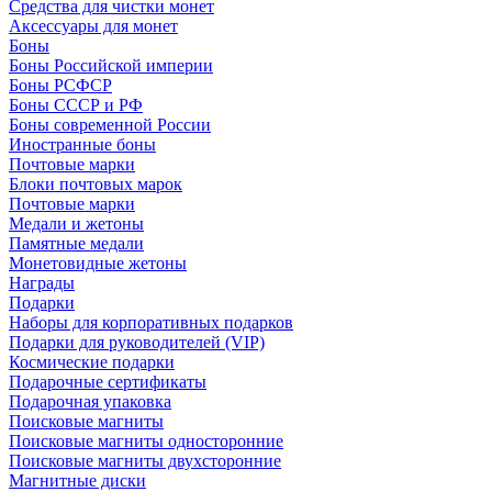
Средства для чистки монет
Аксессуары для монет
Боны
Боны Российской империи
Боны РСФСР
Боны СССР и РФ
Боны современной России
Иностранные боны
Почтовые марки
Блоки почтовых марок
Почтовые марки
Медали и жетоны
Памятные медали
Монетовидные жетоны
Награды
Подарки
Наборы для корпоративных подарков
Подарки для руководителей (VIP)
Космические подарки
Подарочные сертификаты
Подарочная упаковка
Поисковые магниты
Поисковые магниты односторонние
Поисковые магниты двухсторонние
Магнитные диски