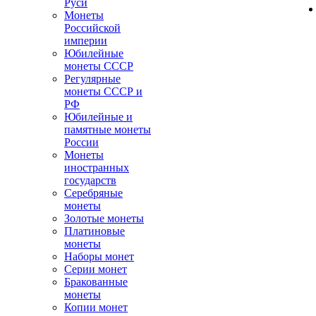
Руси
Монеты
Российской
империи
Юбилейные
монеты СССР
Регулярные
монеты СССР и
РФ
Юбилейные и
памятные монеты
России
Монеты
иностранных
государств
Серебряные
монеты
Золотые монеты
Платиновые
монеты
Наборы монет
Серии монет
Бракованные
монеты
Копии монет