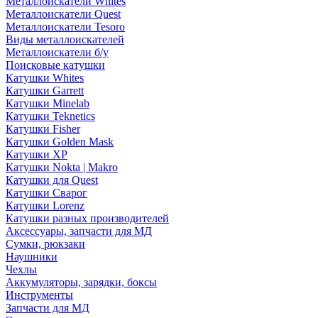
Металлоискатели Whites
Металлоискатели Quest
Металлоискатели Tesoro
Виды металлоискателей
Металлоискатели б/у
Поисковые катушки
Катушки Whites
Катушки Garrett
Катушки Minelab
Катушки Teknetics
Катушки Fisher
Катушки Golden Mask
Катушки XP
Катушки Nokta | Makro
Катушки для Quest
Катушки Сварог
Катушки Lorenz
Катушки разных производителей
Аксессуары, запчасти для МД
Сумки, рюкзаки
Наушники
Чехлы
Аккумуляторы, зарядки, боксы
Инструменты
Запчасти для МД