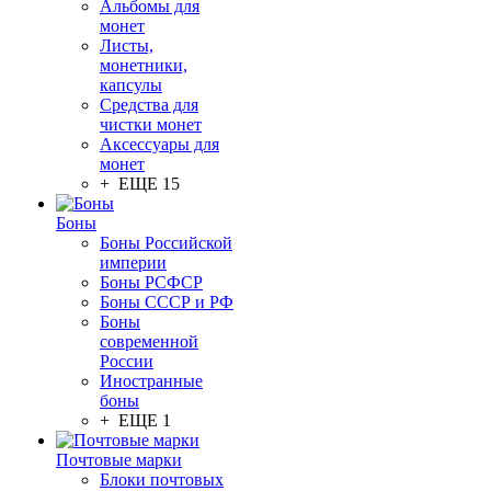
Альбомы для
монет
Листы,
монетники,
капсулы
Средства для
чистки монет
Аксессуары для
монет
+ ЕЩЕ 15
Боны
Боны Российской
империи
Боны РСФСР
Боны СССР и РФ
Боны
современной
России
Иностранные
боны
+ ЕЩЕ 1
Почтовые марки
Блоки почтовых