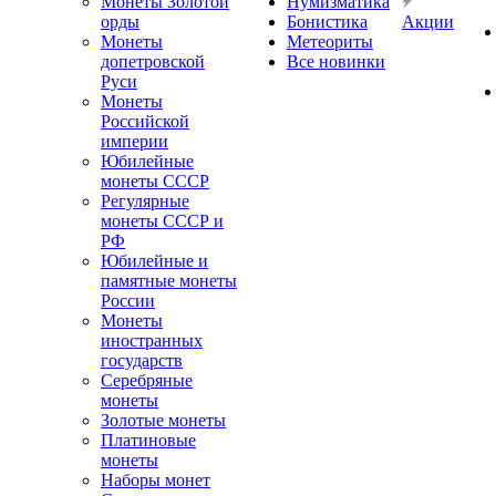
Монеты Золотой
Нумизматика
орды
Бонистика
Акции
Монеты
Метеориты
допетровской
Все новинки
Руси
Монеты
Российской
империи
Юбилейные
монеты СССР
Регулярные
монеты СССР и
РФ
Юбилейные и
памятные монеты
России
Монеты
иностранных
государств
Серебряные
монеты
Золотые монеты
Платиновые
монеты
Наборы монет