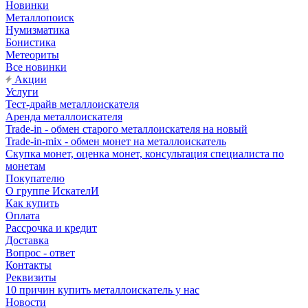
Новинки
Металлопоиск
Нумизматика
Бонистика
Метеориты
Все новинки
Акции
Услуги
Тест-драйв металлоискателя
Аренда металлоискателя
Trade-in - обмен старого металлоискателя на новый
Trade-in-mix - обмен монет на металлоискатель
Скупка монет, оценка монет, консультация специалиста по
монетам
Покупателю
О группе ИскателИ
Как купить
Оплата
Рассрочка и кредит
Доставка
Вопрос - ответ
Контакты
Реквизиты
10 причин купить металлоискатель у нас
Новости