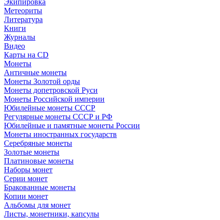
Экипировка
Метеориты
Литература
Книги
Журналы
Видео
Карты на CD
Монеты
Античные монеты
Монеты Золотой орды
Монеты допетровской Руси
Монеты Российской империи
Юбилейные монеты СССР
Регулярные монеты СССР и РФ
Юбилейные и памятные монеты России
Монеты иностранных государств
Серебряные монеты
Золотые монеты
Платиновые монеты
Наборы монет
Серии монет
Бракованные монеты
Копии монет
Альбомы для монет
Листы, монетники, капсулы