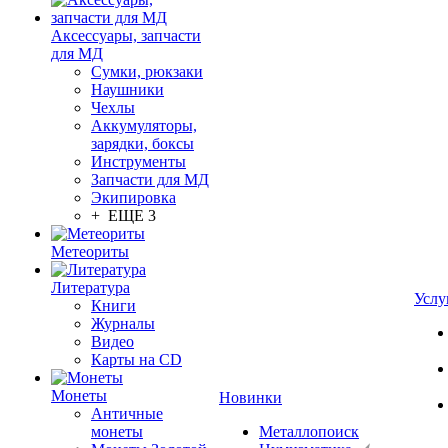
Аксессуары, запчасти
для МД
Сумки, рюкзаки
Наушники
Чехлы
Аккумуляторы,
зарядки, боксы
Инструменты
Запчасти для МД
Экипировка
+ ЕЩЕ 3
Метеориты
Литература
Услу
Книги
Журналы
Видео
Карты на CD
Монеты
Новинки
Античные
монеты
Металлопоиск