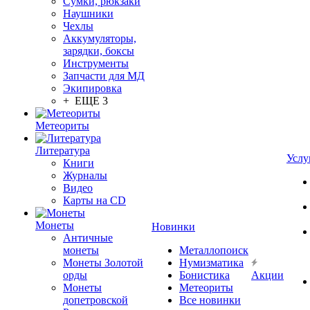
Сумки, рюкзаки
Наушники
Чехлы
Аккумуляторы,
зарядки, боксы
Инструменты
Запчасти для МД
Экипировка
+ ЕЩЕ 3
Метеориты
Литература
Услу
Книги
Журналы
Видео
Карты на CD
Монеты
Новинки
Античные
монеты
Металлопоиск
Монеты Золотой
Нумизматика
орды
Бонистика
Акции
Монеты
Метеориты
допетровской
Все новинки