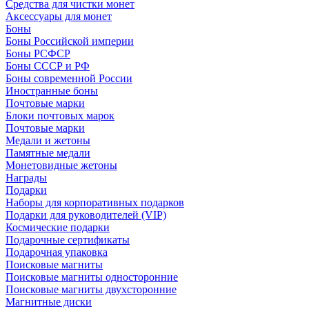
Средства для чистки монет
Аксессуары для монет
Боны
Боны Российской империи
Боны РСФСР
Боны СССР и РФ
Боны современной России
Иностранные боны
Почтовые марки
Блоки почтовых марок
Почтовые марки
Медали и жетоны
Памятные медали
Монетовидные жетоны
Награды
Подарки
Наборы для корпоративных подарков
Подарки для руководителей (VIP)
Космические подарки
Подарочные сертификаты
Подарочная упаковка
Поисковые магниты
Поисковые магниты односторонние
Поисковые магниты двухсторонние
Магнитные диски