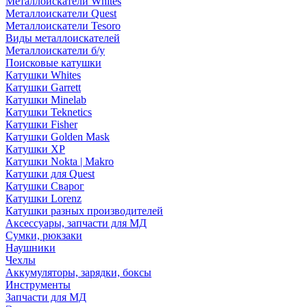
Металлоискатели Whites
Металлоискатели Quest
Металлоискатели Tesoro
Виды металлоискателей
Металлоискатели б/у
Поисковые катушки
Катушки Whites
Катушки Garrett
Катушки Minelab
Катушки Teknetics
Катушки Fisher
Катушки Golden Mask
Катушки XP
Катушки Nokta | Makro
Катушки для Quest
Катушки Сварог
Катушки Lorenz
Катушки разных производителей
Аксессуары, запчасти для МД
Сумки, рюкзаки
Наушники
Чехлы
Аккумуляторы, зарядки, боксы
Инструменты
Запчасти для МД