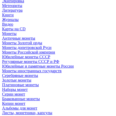
Экипировка
Метеориты
Литература
Книги
Журналы
Видео
Карты на CD
Монеты
Античные монеты
Монеты Золотой орды
Монеты допетровской Руси
Монеты Российской империи
Юбилейные монеты СССР
Регулярные монеты СССР и РФ
Юбилейные и памятные монеты России
Монеты иностранных государств
Серебряные монеты
Золотые монеты
Платиновые монеты
Наборы монет
Серии монет
Бракованные монеты
Копии монет
Альбомы для монет
Листы, монетники, капсулы