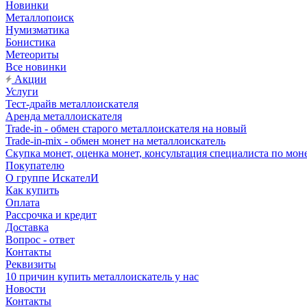
Новинки
Металлопоиск
Нумизматика
Бонистика
Метеориты
Все новинки
Акции
Услуги
Тест-драйв металлоискателя
Аренда металлоискателя
Trade-in - обмен старого металлоискателя на новый
Trade-in-mix - обмен монет на металлоискатель
Скупка монет, оценка монет, консультация специалиста по мон
Покупателю
О группе ИскателИ
Как купить
Оплата
Рассрочка и кредит
Доставка
Вопрос - ответ
Контакты
Реквизиты
10 причин купить металлоискатель у нас
Новости
Контакты