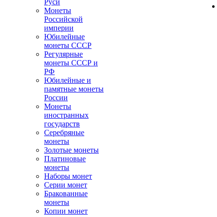
Руси
Монеты
Российской
империи
Юбилейные
монеты СССР
Регулярные
монеты СССР и
РФ
Юбилейные и
памятные монеты
России
Монеты
иностранных
государств
Серебряные
монеты
Золотые монеты
Платиновые
монеты
Наборы монет
Серии монет
Бракованные
монеты
Копии монет