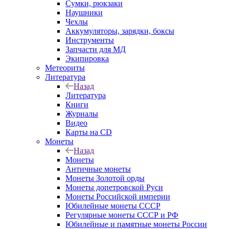
Сумки, рюкзаки
Наушники
Чехлы
Аккумуляторы, зарядки, боксы
Инструменты
Запчасти для МД
Экипировка
Метеориты
Литература
Назад
Литература
Книги
Журналы
Видео
Карты на CD
Монеты
Назад
Монеты
Античные монеты
Монеты Золотой орды
Монеты допетровской Руси
Монеты Российской империи
Юбилейные монеты СССР
Регулярные монеты СССР и РФ
Юбилейные и памятные монеты России