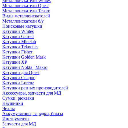
Металлоискатели Whites
Металлоискатели Quest
Металлоискатели Tesoro
Виды металлоискателей
Металлоискатели б/у
Поисковые катушки
Катушки Whites
Катушки Garrett
Катушки Minelab
Катушки Teknetics
Катушки Fisher
Катушки Golden Mask
Катушки XP
Катушки Nokta | Makro
Катушки для Quest
Катушки Сварог
Катушки Lorenz
Катушки разных производителей
Аксессуары, запчасти для МД
Сумки, рюкзаки
Наушники
Чехлы
Аккумуляторы, зарядки, боксы
Инструменты
Запчасти для МД