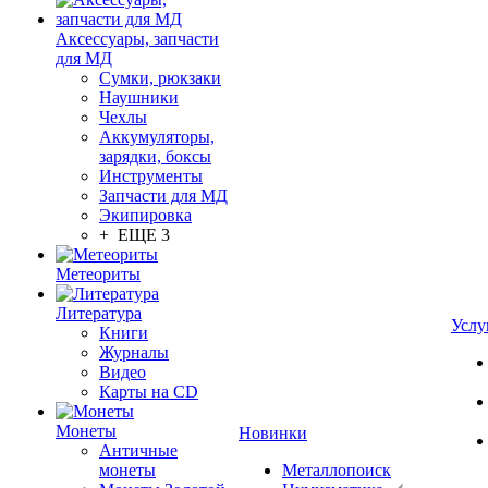
Аксессуары, запчасти
для МД
Сумки, рюкзаки
Наушники
Чехлы
Аккумуляторы,
зарядки, боксы
Инструменты
Запчасти для МД
Экипировка
+ ЕЩЕ 3
Метеориты
Литература
Услу
Книги
Журналы
Видео
Карты на CD
Монеты
Новинки
Античные
монеты
Металлопоиск