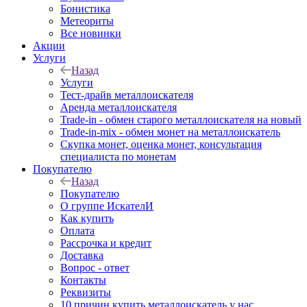
Бонистика
Метеориты
Все новинки
Акции
Услуги
Назад
Услуги
Тест-драйв металлоискателя
Аренда металлоискателя
Trade-in - обмен старого металлоискателя на новый
Trade-in-mix - обмен монет на металлоискатель
Скупка монет, оценка монет, консультация
специалиста по монетам
Покупателю
Назад
Покупателю
О группе ИскателИ
Как купить
Оплата
Рассрочка и кредит
Доставка
Вопрос - ответ
Контакты
Реквизиты
10 причин купить металлоискатель у нас