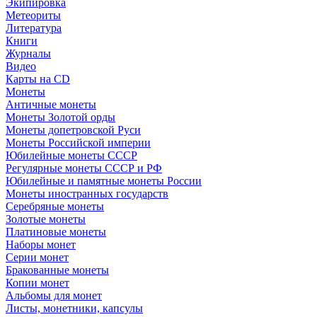
Экипировка
Метеориты
Литература
Книги
Журналы
Видео
Карты на CD
Монеты
Античные монеты
Монеты Золотой орды
Монеты допетровской Руси
Монеты Российской империи
Юбилейные монеты СССР
Регулярные монеты СССР и РФ
Юбилейные и памятные монеты России
Монеты иностранных государств
Серебряные монеты
Золотые монеты
Платиновые монеты
Наборы монет
Серии монет
Бракованные монеты
Копии монет
Альбомы для монет
Листы, монетники, капсулы