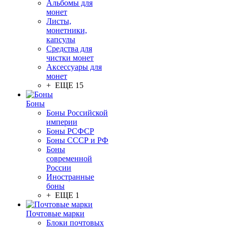
Альбомы для
монет
Листы,
монетники,
капсулы
Средства для
чистки монет
Аксессуары для
монет
+ ЕЩЕ 15
Боны
Боны Российской
империи
Боны РСФСР
Боны СССР и РФ
Боны
современной
России
Иностранные
боны
+ ЕЩЕ 1
Почтовые марки
Блоки почтовых