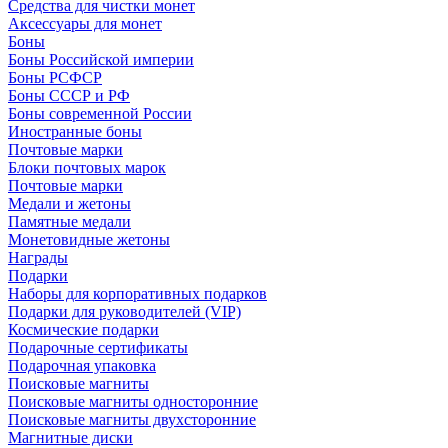
Средства для чистки монет
Аксессуары для монет
Боны
Боны Российской империи
Боны РСФСР
Боны СССР и РФ
Боны современной России
Иностранные боны
Почтовые марки
Блоки почтовых марок
Почтовые марки
Медали и жетоны
Памятные медали
Монетовидные жетоны
Награды
Подарки
Наборы для корпоративных подарков
Подарки для руководителей (VIP)
Космические подарки
Подарочные сертификаты
Подарочная упаковка
Поисковые магниты
Поисковые магниты односторонние
Поисковые магниты двухсторонние
Магнитные диски