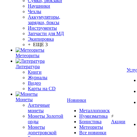
Сумки, рюкзаки
Наушники
Чехлы
Аккумуляторы,
зарядки, боксы
Инструменты
Запчасти для МД
Экипировка
+ ЕЩЕ 3
Метеориты
Литература
Услу
Книги
Журналы
Видео
Карты на CD
Монеты
Новинки
Античные
монеты
Металлопоиск
Монеты Золотой
Нумизматика
орды
Бонистика
Акции
Монеты
Метеориты
допетровской
Все новинки