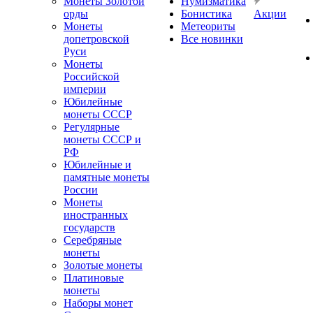
Монеты Золотой
Нумизматика
орды
Бонистика
Акции
Монеты
Метеориты
допетровской
Все новинки
Руси
Монеты
Российской
империи
Юбилейные
монеты СССР
Регулярные
монеты СССР и
РФ
Юбилейные и
памятные монеты
России
Монеты
иностранных
государств
Серебряные
монеты
Золотые монеты
Платиновые
монеты
Наборы монет