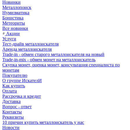
Новинки
Металлопоиск
Нумизматика
Бонистика
Метеориты
Все новинки
Акции
Услуги
Тест-драйв металлоискателя
Аренда металлоискателя
Trade-in - обмен старого металлоискателя на новый
Trade-in-mix - обмен монет на металлоискатель
Скупка монет, оценка монет, консультация специалиста по
монетам
Покупателю
О группе ИскателИ
Как купить
Оплата
Рассрочка и кредит
Доставка
Вопрос - ответ
Контакты
Реквизиты
10 причин купить металлоискатель у нас
Новости