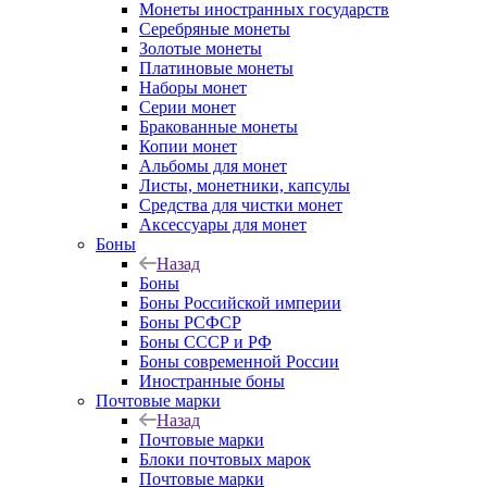
Монеты иностранных государств
Серебряные монеты
Золотые монеты
Платиновые монеты
Наборы монет
Серии монет
Бракованные монеты
Копии монет
Альбомы для монет
Листы, монетники, капсулы
Средства для чистки монет
Аксессуары для монет
Боны
Назад
Боны
Боны Российской империи
Боны РСФСР
Боны СССР и РФ
Боны современной России
Иностранные боны
Почтовые марки
Назад
Почтовые марки
Блоки почтовых марок
Почтовые марки