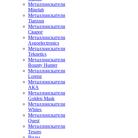
Металлоискатели
Minelab
Металлоискатели
Tianxun
Металлоискатели
Сварог
Металлоискатели
Asgoelectronics
Металлоискатели
Teknetics
Металлоискатели
Bounty Hunter
Металлоискатели
Lorenz
Металлоискатели
АКА
Металлоискатели
Golden Mask
Металлоискатели
Whites
Металлоискатели
Quest
Металлоискатели
Tesoro
Виды