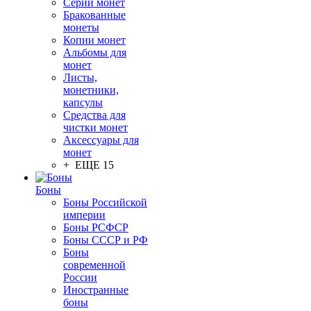
Серии монет
Бракованные
монеты
Копии монет
Альбомы для
монет
Листы,
монетники,
капсулы
Средства для
чистки монет
Аксессуары для
монет
+ ЕЩЕ 15
Боны
Боны Российской
империи
Боны РСФСР
Боны СССР и РФ
Боны
современной
России
Иностранные
боны