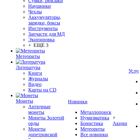
Сумки, рюкзаки
Наушники
Чехлы
Аккумуляторы,
зарядки, боксы
Инструменты
Запчасти для МД
Экипировка
+ ЕЩЕ 3
Метеориты
Литература
Услу
Книги
Журналы
Видео
Карты на CD
Монеты
Новинки
Античные
монеты
Металлопоиск
Монеты Золотой
Нумизматика
орды
Бонистика
Акции
Монеты
Метеориты
допетровской
Все новинки