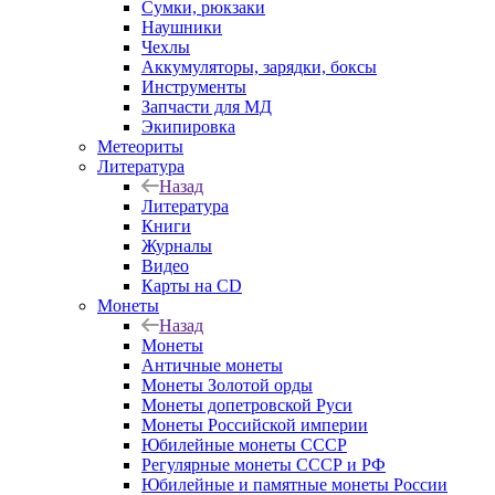
Сумки, рюкзаки
Наушники
Чехлы
Аккумуляторы, зарядки, боксы
Инструменты
Запчасти для МД
Экипировка
Метеориты
Литература
Назад
Литература
Книги
Журналы
Видео
Карты на CD
Монеты
Назад
Монеты
Античные монеты
Монеты Золотой орды
Монеты допетровской Руси
Монеты Российской империи
Юбилейные монеты СССР
Регулярные монеты СССР и РФ
Юбилейные и памятные монеты России