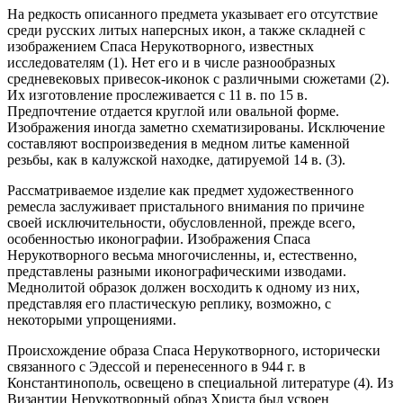
На редкость описанного предмета указывает его отсутствие
среди русских литых наперсных икон, а также складней с
изображением Спаса Нерукотворного, известных
исследователям (1). Нет его и в числе разнообразных
средневековых привесок-иконок с различными сюжетами (2).
Их изготовление прослеживается с 11 в. по 15 в.
Предпочтение отдается круглой или овальной форме.
Изображения иногда заметно схематизированы. Исключение
составляют воспроизведения в медном литье каменной
резьбы, как в калужской находке, датируемой 14 в. (3).
Рассматриваемое изделие как предмет художественного
ремесла заслуживает пристального внимания по причине
своей исключительности, обусловленной, прежде всего,
особенностью иконографии. Изображения Спаса
Нерукотворного весьма многочисленны, и, естественно,
представлены разными иконографическими изводами.
Меднолитой образок должен восходить к одному из них,
представляя его пластическую реплику, возможно, с
некоторыми упрощениями.
Происхождение образа Спаса Нерукотворного, исторически
связанного с Эдессой и перенесенного в 944 г. в
Константинополь, освещено в специальной литературе (4). Из
Византии Нерукотворный образ Христа был усвоен