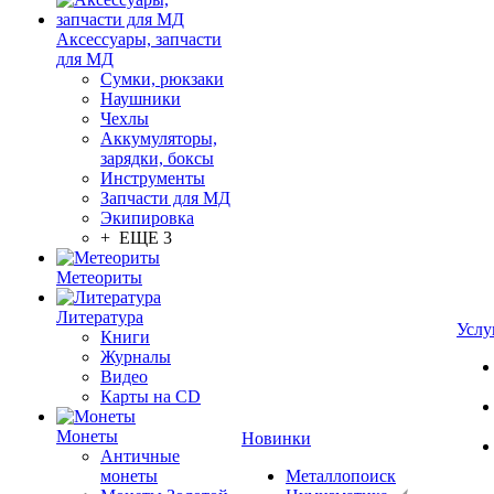
Аксессуары, запчасти
для МД
Сумки, рюкзаки
Наушники
Чехлы
Аккумуляторы,
зарядки, боксы
Инструменты
Запчасти для МД
Экипировка
+ ЕЩЕ 3
Метеориты
Литература
Услу
Книги
Журналы
Видео
Карты на CD
Монеты
Новинки
Античные
монеты
Металлопоиск