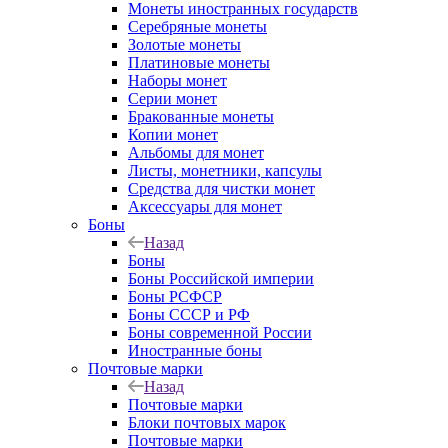
Монеты иностранных государств
Серебряные монеты
Золотые монеты
Платиновые монеты
Наборы монет
Серии монет
Бракованные монеты
Копии монет
Альбомы для монет
Листы, монетники, капсулы
Средства для чистки монет
Аксессуары для монет
Боны
Назад
Боны
Боны Российской империи
Боны РСФСР
Боны СССР и РФ
Боны современной России
Иностранные боны
Почтовые марки
Назад
Почтовые марки
Блоки почтовых марок
Почтовые марки