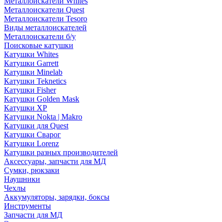
Металлоискатели Whites
Металлоискатели Quest
Металлоискатели Tesoro
Виды металлоискателей
Металлоискатели б/у
Поисковые катушки
Катушки Whites
Катушки Garrett
Катушки Minelab
Катушки Teknetics
Катушки Fisher
Катушки Golden Mask
Катушки XP
Катушки Nokta | Makro
Катушки для Quest
Катушки Сварог
Катушки Lorenz
Катушки разных производителей
Аксессуары, запчасти для МД
Сумки, рюкзаки
Наушники
Чехлы
Аккумуляторы, зарядки, боксы
Инструменты
Запчасти для МД