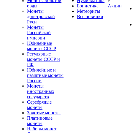
Монеты Золотой
Нумизматика
орды
Бонистика
Акции
Монеты
Метеориты
допетровской
Все новинки
Руси
Монеты
Российской
империи
Юбилейные
монеты СССР
Регулярные
монеты СССР и
РФ
Юбилейные и
памятные монеты
России
Монеты
иностранных
государств
Серебряные
монеты
Золотые монеты
Платиновые
монеты
Наборы монет