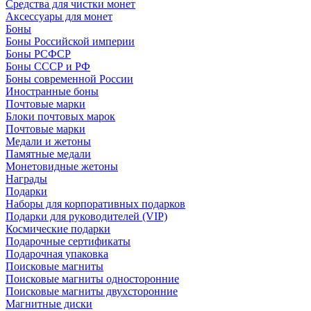
Средства для чистки монет
Аксессуары для монет
Боны
Боны Российской империи
Боны РСФСР
Боны СССР и РФ
Боны современной России
Иностранные боны
Почтовые марки
Блоки почтовых марок
Почтовые марки
Медали и жетоны
Памятные медали
Монетовидные жетоны
Награды
Подарки
Наборы для корпоративных подарков
Подарки для руководителей (VIP)
Космические подарки
Подарочные сертификаты
Подарочная упаковка
Поисковые магниты
Поисковые магниты односторонние
Поисковые магниты двухсторонние
Магнитные диски