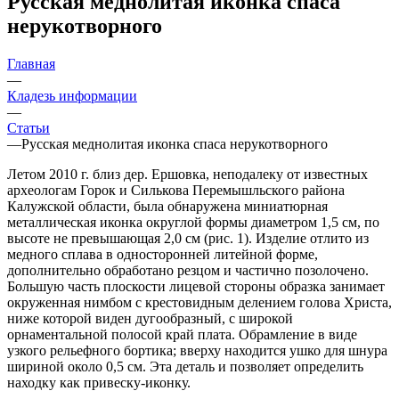
Русская меднолитая иконка спаса
нерукотворного
Главная
—
Кладезь информации
—
Статьи
—
Русская меднолитая иконка спаса нерукотворного
Летом 2010 г. близ дер. Ершовка, неподалеку от известных
археологам Горок и Силькова Перемышльского района
Калужской области, была обнаружена миниатюрная
металлическая иконка округлой формы диаметром 1,5 см, по
высоте не превышающая 2,0 см (рис. 1). Изделие отлито из
медного сплава в односторонней литейной форме,
дополнительно обработано резцом и частично позолочено.
Большую часть плоскости лицевой стороны образка занимает
окруженная нимбом с крестовидным делением голова Христа,
ниже которой виден дугообразный, с широкой
орнаментальной полосой край плата. Обрамление в виде
узкого рельефного бортика; вверху находится ушко для шнура
шириной около 0,5 см. Эта деталь и позволяет определить
находку как привеску-иконку.