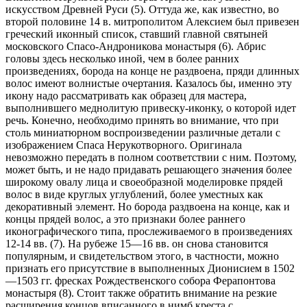
искусством Древней Руси (5). Оттуда же, как известно, во
второй половине 14 в. митрополитом Алексием был привезен
греческий иконный список, ставший главной святыней
московского Спасо-Андроникова монастыря (6). Абрис
головы здесь несколько иной, чем в более ранних
произведениях, борода на конце не раздвоена, пряди длинных
волос имеют волнистые очертания. Казалось бы, именно эту
икону надо рассматривать как образец для мастера,
выполнившего меднолитую привеску-иконку, о которой идет
речь. Конечно, необходимо принять во внимание, что при
столь миниатюрном воспроизведении различные детали с
изо6ражением Спаса Нерукотворного. Оригинала
невозможно передать в полном соответствии с ним. Поэтому,
может быть, и не надо придавать решающего значения более
широкому овалу лица и своеобразной моделировке прядей
волос в виде круглых углублений, более уместных как
декоративный элемент. Но борода раздвоена на конце, как и
концы прядей волос, а это признаки более раннего
иконографического типа, прослеживаемого в произведениях
12-14 вв. (7). На рубеже 15—16 вв. он снова становится
популярным, и свидетельством этого, в частности, можно
признать его присутствие в выполненных Дионисием в 1502
—1503 гг. фресках Рождественского собора Ферапонтова
монастыря (8). Стоит также обратить внимание на резкие
расширения концов вписанного в нимб креста с