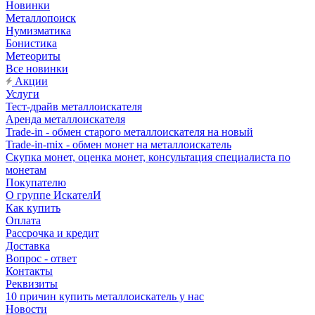
Новинки
Металлопоиск
Нумизматика
Бонистика
Метеориты
Все новинки
Акции
Услуги
Тест-драйв металлоискателя
Аренда металлоискателя
Trade-in - обмен старого металлоискателя на новый
Trade-in-mix - обмен монет на металлоискатель
Скупка монет, оценка монет, консультация специалиста по
монетам
Покупателю
О группе ИскателИ
Как купить
Оплата
Рассрочка и кредит
Доставка
Вопрос - ответ
Контакты
Реквизиты
10 причин купить металлоискатель у нас
Новости