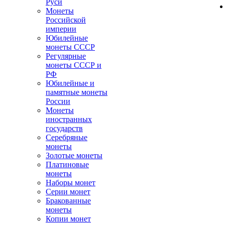
Руси
Монеты
Российской
империи
Юбилейные
монеты СССР
Регулярные
монеты СССР и
РФ
Юбилейные и
памятные монеты
России
Монеты
иностранных
государств
Серебряные
монеты
Золотые монеты
Платиновые
монеты
Наборы монет
Серии монет
Бракованные
монеты
Копии монет