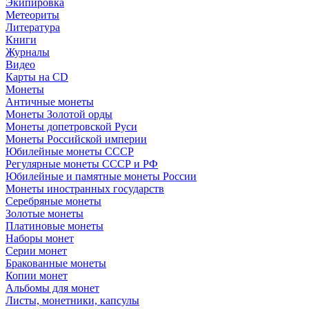
Экипировка
Метеориты
Литература
Книги
Журналы
Видео
Карты на CD
Монеты
Античные монеты
Монеты Золотой орды
Монеты допетровской Руси
Монеты Российской империи
Юбилейные монеты СССР
Регулярные монеты СССР и РФ
Юбилейные и памятные монеты России
Монеты иностранных государств
Серебряные монеты
Золотые монеты
Платиновые монеты
Наборы монет
Серии монет
Бракованные монеты
Копии монет
Альбомы для монет
Листы, монетники, капсулы