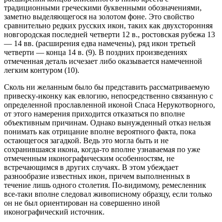
традиционными греческими буквенными обозначениями,
заметно выделяющегося на золотом фоне. Это свойство
сравнительно редких русских икон, таких как двухсторонняя
новгородская последней четверти 12 в., ростовская рубежа 13
— 14 вв. (расширения едва намечены), ряд икон третьей
четверти — конца 14 в. (9). В поздних произведениях
отмеченная деталь исчезает либо оказывается намеченной
легким контуром (10).
Сколь ни желанным было бы представить рассматриваемую
привеску-иконку как евлогию, непосредственно связанную с
определенной прославленной иконой Спаса Нерукотворного,
от этого намерения приходится отказаться по вполне
объективным причинам. Однако вынужденный отказ нельзя
понимать как отрицание вполне вероятного факта, пока
остающегося загадкой. Ведь это могла быть и не
сохранившаяся икона, когда-то вполне узнаваемая по уже
отмеченным иконографическим особенностям, не
встречающимся в других случаях. В этом убеждает
разнообразие известных икон, причем выполненных в
течение лишь одного столетия. По-видимому, ремесленник
все-таки вполне следовал живописному образцу, если только
он не был ориентирован на совершенно иной
иконографический источник.