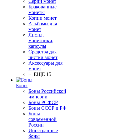
Серии монет
Бракованные
монеты
Копии монет
Альбомы для
монет
Листы,
монетники,
капсулы
Средства для
чистки монет
Аксессуары для
монет
+ ЕЩЕ 15
Боны
Боны Российской
империи
Боны РСФСР
Боны СССР и РФ
Боны
современной
России
Иностранные
боны