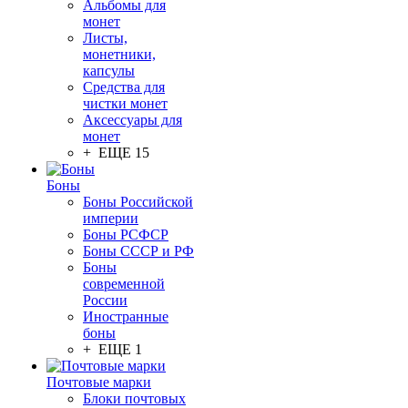
Альбомы для
монет
Листы,
монетники,
капсулы
Средства для
чистки монет
Аксессуары для
монет
+ ЕЩЕ 15
Боны
Боны Российской
империи
Боны РСФСР
Боны СССР и РФ
Боны
современной
России
Иностранные
боны
+ ЕЩЕ 1
Почтовые марки
Блоки почтовых