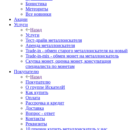
Бонистика
Метеориты
Все новинки
Акции
Услуги
Назад
Услуги
Тест-драйв металлоискателя
Аренда металлоискателя
Trade-in - обмен старого металлоискателя на новый
Trade-in-mix - обмен монет на металлоискатель
Скупка монет, оценка монет, консультация
специалиста по монетам
Покупателю
Назад
Покупателю
О группе ИскателИ
Как купить
Оплата
Рассрочка и кредит
Доставка
Вопрос - ответ
Контакты
Реквизиты
10 причин купить металлоискатель у нас