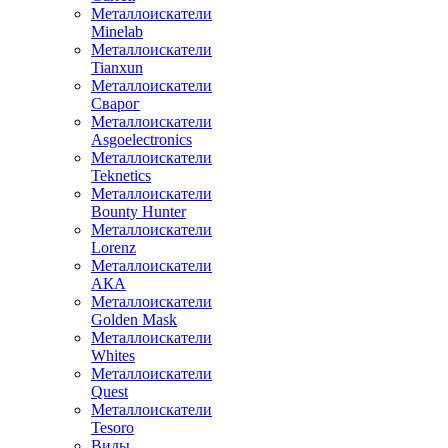
Металлоискатели
Minelab
Металлоискатели
Tianxun
Металлоискатели
Сварог
Металлоискатели
Asgoelectronics
Металлоискатели
Teknetics
Металлоискатели
Bounty Hunter
Металлоискатели
Lorenz
Металлоискатели
АКА
Металлоискатели
Golden Mask
Металлоискатели
Whites
Металлоискатели
Quest
Металлоискатели
Tesoro
Виды