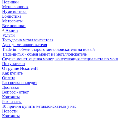
Новинки
Металлопоиск
Нумизматика
Бонистика
Метеориты
Все новинки
Акции
Услуги
Тест-драйв металлоискателя
Аренда металлоискателя
Trade-in - обмен старого металлоискателя на новый
Trade-in-mix - обмен монет на металлоискатель
Скупка монет, оценка монет, консультация специалиста по мон
Покупателю
О группе ИскателИ
Как купить
Оплата
Рассрочка и кредит
Доставка
Вопрос - ответ
Контакты
Реквизиты
10 причин купить металлоискатель у нас
Новости
Контакты