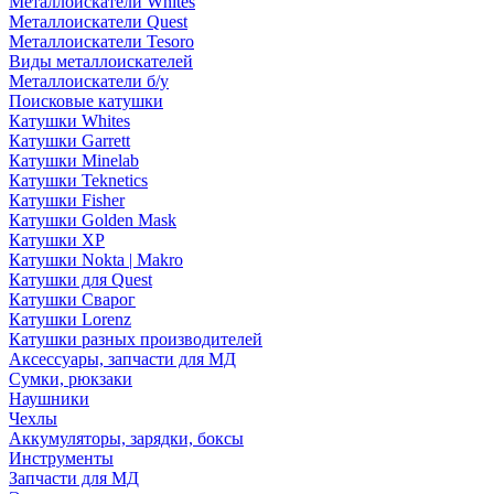
Металлоискатели Whites
Металлоискатели Quest
Металлоискатели Tesoro
Виды металлоискателей
Металлоискатели б/у
Поисковые катушки
Катушки Whites
Катушки Garrett
Катушки Minelab
Катушки Teknetics
Катушки Fisher
Катушки Golden Mask
Катушки XP
Катушки Nokta | Makro
Катушки для Quest
Катушки Сварог
Катушки Lorenz
Катушки разных производителей
Аксессуары, запчасти для МД
Сумки, рюкзаки
Наушники
Чехлы
Аккумуляторы, зарядки, боксы
Инструменты
Запчасти для МД