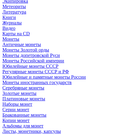
Экипировка
Метеориты
Литература
Книги
Журналы
Видео
Карты на CD
Монеты
Античные монеты
Монеты Золотой орды
Монеты допетровской Руси
Монеты Российской империи
Юбилейные монеты СССР
Регулярные монеты СССР и РФ
Юбилейные и памятные монеты России
Монеты иностранных государств
Серебряные монеты
Золотые монеты
Платиновые монеты
Наборы монет
Серии монет
Бракованные монеты
Копии монет
Альбомы для монет
Листы, монетники, капсулы