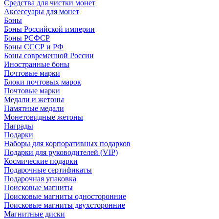
Средства для чистки монет
Аксессуары для монет
Боны
Боны Российской империи
Боны РСФСР
Боны СССР и РФ
Боны современной России
Иностранные боны
Почтовые марки
Блоки почтовых марок
Почтовые марки
Медали и жетоны
Памятные медали
Монетовидные жетоны
Награды
Подарки
Наборы для корпоративных подарков
Подарки для руководителей (VIP)
Космические подарки
Подарочные сертификаты
Подарочная упаковка
Поисковые магниты
Поисковые магниты односторонние
Поисковые магниты двухсторонние
Магнитные диски