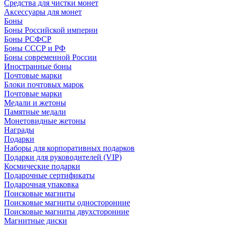
Средства для чистки монет
Аксессуары для монет
Боны
Боны Российской империи
Боны РСФСР
Боны СССР и РФ
Боны современной России
Иностранные боны
Почтовые марки
Блоки почтовых марок
Почтовые марки
Медали и жетоны
Памятные медали
Монетовидные жетоны
Награды
Подарки
Наборы для корпоративных подарков
Подарки для руководителей (VIP)
Космические подарки
Подарочные сертификаты
Подарочная упаковка
Поисковые магниты
Поисковые магниты односторонние
Поисковые магниты двухсторонние
Магнитные диски