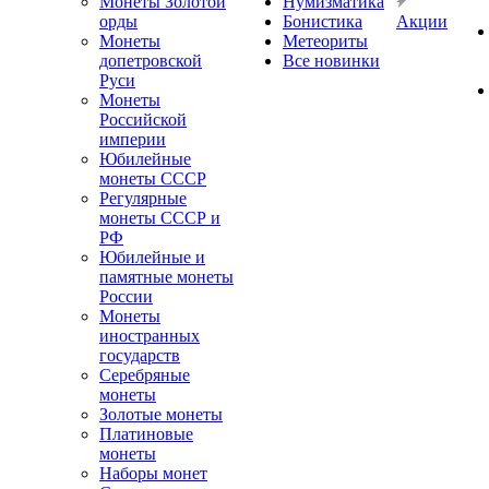
Монеты Золотой
Нумизматика
орды
Бонистика
Акции
Монеты
Метеориты
допетровской
Все новинки
Руси
Монеты
Российской
империи
Юбилейные
монеты СССР
Регулярные
монеты СССР и
РФ
Юбилейные и
памятные монеты
России
Монеты
иностранных
государств
Серебряные
монеты
Золотые монеты
Платиновые
монеты
Наборы монет