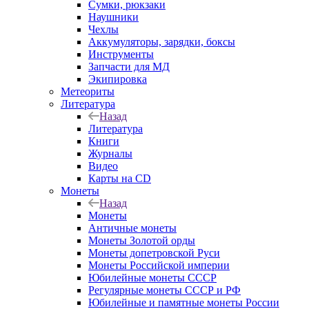
Сумки, рюкзаки
Наушники
Чехлы
Аккумуляторы, зарядки, боксы
Инструменты
Запчасти для МД
Экипировка
Метеориты
Литература
Назад
Литература
Книги
Журналы
Видео
Карты на CD
Монеты
Назад
Монеты
Античные монеты
Монеты Золотой орды
Монеты допетровской Руси
Монеты Российской империи
Юбилейные монеты СССР
Регулярные монеты СССР и РФ
Юбилейные и памятные монеты России