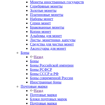
Монеты иностранных государств
Серебряные монеты
Золотые монеты
Платиновые монеты
Наборы монет
Серии монет
Бракованные монеты
Копии монет
Альбомы для монет
Листы, монетники, капсулы
Средства для чистки монет
Аксессуары для монет
Боны
Назад
Боны
Боны Российской империи
Боны РСФСР
Боны СССР и РФ
Боны современной России
Иностранные боны
Почтовые марки
Назад
Почтовые марки
Блоки почтовых марок
Почтовые марки