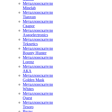
Металлоискатели
Minelab
Металлоискатели
Tianxun
Металлоискатели
Сварог
Металлоискатели
Asgoelectronics
Металлоискатели
Teknetics
Металлоискатели
Bounty Hunter
Металлоискатели
Lorenz
Металлоискатели
АКА
Металлоискатели
Golden Mask
Металлоискатели
Whites
Металлоискатели
Quest
Металлоискатели
Tesoro
Виды