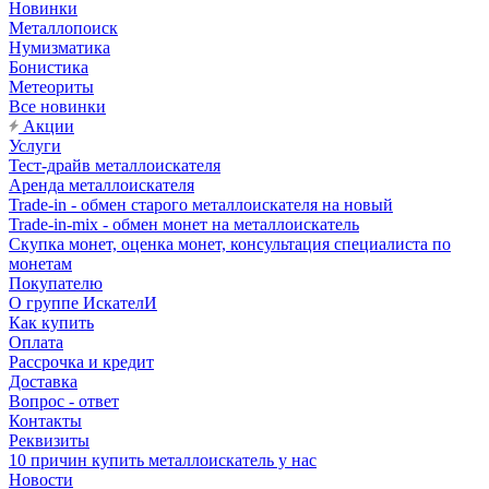
Новинки
Металлопоиск
Нумизматика
Бонистика
Метеориты
Все новинки
Акции
Услуги
Тест-драйв металлоискателя
Аренда металлоискателя
Trade-in - обмен старого металлоискателя на новый
Trade-in-mix - обмен монет на металлоискатель
Скупка монет, оценка монет, консультация специалиста по
монетам
Покупателю
О группе ИскателИ
Как купить
Оплата
Рассрочка и кредит
Доставка
Вопрос - ответ
Контакты
Реквизиты
10 причин купить металлоискатель у нас
Новости