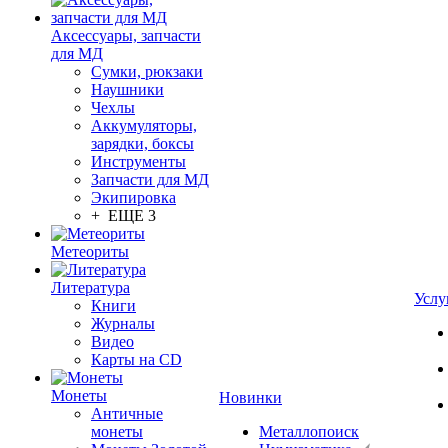
Аксессуары, запчасти
для МД
Сумки, рюкзаки
Наушники
Чехлы
Аккумуляторы,
зарядки, боксы
Инструменты
Запчасти для МД
Экипировка
+ ЕЩЕ 3
Метеориты
Литература
Услу
Книги
Журналы
Видео
Карты на CD
Монеты
Новинки
Античные
монеты
Металлопоиск