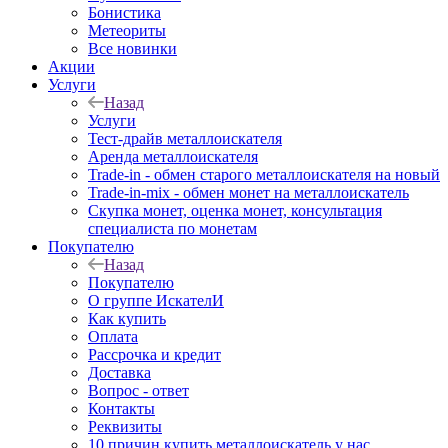
Бонистика
Метеориты
Все новинки
Акции
Услуги
Назад
Услуги
Тест-драйв металлоискателя
Аренда металлоискателя
Trade-in - обмен старого металлоискателя на новый
Trade-in-mix - обмен монет на металлоискатель
Скупка монет, оценка монет, консультация
специалиста по монетам
Покупателю
Назад
Покупателю
О группе ИскателИ
Как купить
Оплата
Рассрочка и кредит
Доставка
Вопрос - ответ
Контакты
Реквизиты
10 причин купить металлоискатель у нас