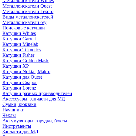
Металлоискатели Whites
Металлоискатели Quest
Металлоискатели Tesoro
Виды металлоискателей
Металлоискатели б/у
Поисковые катушки
Катушки Whites
Катушки Garrett
Катушки Minelab
Катушки Teknetics
Катушки Fisher
Катушки Golden Mask
Катушки XP
Катушки Nokta | Makro
Катушки для Quest
Катушки Сварог
Катушки Lorenz
Катушки разных производителей
Аксессуары, запчасти для МД
Сумки, рюкзаки
Наушники
Чехлы
Аккумуляторы, зарядки, боксы
Инструменты
Запчасти для МД