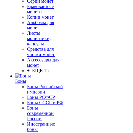
Серии монет
Бракованные
монеты
Копии монет
Альбомы для
монет
Листы,
монетники,
капсулы
Средства для
чистки монет
Аксессуары для
монет
+ ЕЩЕ 15
Боны
Боны Российской
империи
Боны РСФСР
Боны СССР и РФ
Боны
современной
России
Иностранные
боны