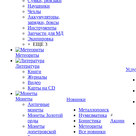
Сумки, рюкзаки
Наушники
Чехлы
Аккумуляторы,
зарядки, боксы
Инструменты
Запчасти для МД
Экипировка
+ ЕЩЕ 3
Метеориты
Литература
Услу
Книги
Журналы
Видео
Карты на CD
Монеты
Новинки
Античные
монеты
Металлопоиск
Монеты Золотой
Нумизматика
орды
Бонистика
Акции
Монеты
Метеориты
допетровской
Все новинки