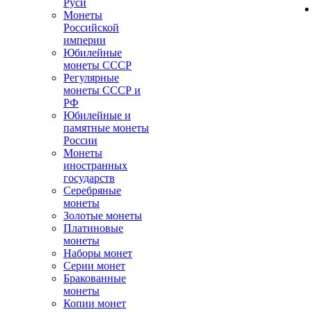
Руси
Монеты
Российской
империи
Юбилейные
монеты СССР
Регулярные
монеты СССР и
РФ
Юбилейные и
памятные монеты
России
Монеты
иностранных
государств
Серебряные
монеты
Золотые монеты
Платиновые
монеты
Наборы монет
Серии монет
Бракованные
монеты
Копии монет