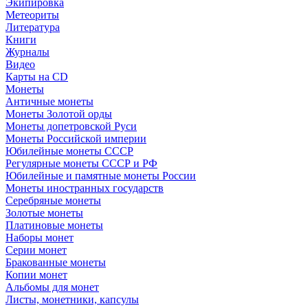
Экипировка
Метеориты
Литература
Книги
Журналы
Видео
Карты на CD
Монеты
Античные монеты
Монеты Золотой орды
Монеты допетровской Руси
Монеты Российской империи
Юбилейные монеты СССР
Регулярные монеты СССР и РФ
Юбилейные и памятные монеты России
Монеты иностранных государств
Серебряные монеты
Золотые монеты
Платиновые монеты
Наборы монет
Серии монет
Бракованные монеты
Копии монет
Альбомы для монет
Листы, монетники, капсулы