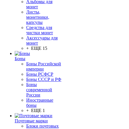
Альбомы для
монет
Листы,
монетники,
капсулы
Средства для
чистки монет
Аксессуары для
монет
+ ЕЩЕ 15
Боны
Боны Российской
империи
Боны РСФСР
Боны СССР и РФ
Боны
современной
России
Иностранные
боны
+ ЕЩЕ 1
Почтовые марки
Блоки почтовых