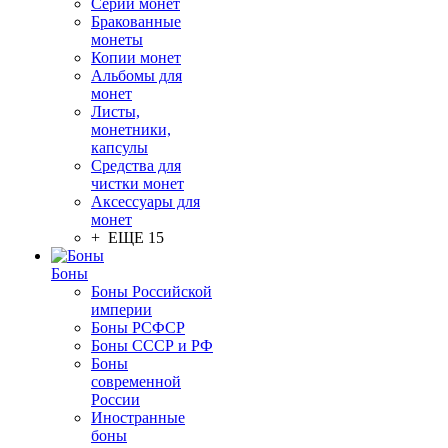
Серии монет
Бракованные
монеты
Копии монет
Альбомы для
монет
Листы,
монетники,
капсулы
Средства для
чистки монет
Аксессуары для
монет
+ ЕЩЕ 15
Боны
Боны Российской
империи
Боны РСФСР
Боны СССР и РФ
Боны
современной
России
Иностранные
боны