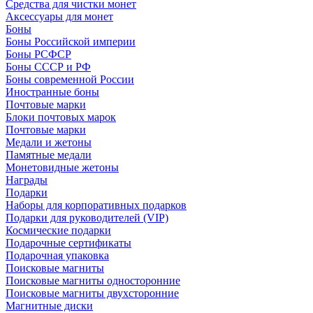
Средства для чистки монет
Аксессуары для монет
Боны
Боны Российской империи
Боны РСФСР
Боны СССР и РФ
Боны современной России
Иностранные боны
Почтовые марки
Блоки почтовых марок
Почтовые марки
Медали и жетоны
Памятные медали
Монетовидные жетоны
Награды
Подарки
Наборы для корпоративных подарков
Подарки для руководителей (VIP)
Космические подарки
Подарочные сертификаты
Подарочная упаковка
Поисковые магниты
Поисковые магниты односторонние
Поисковые магниты двухсторонние
Магнитные диски