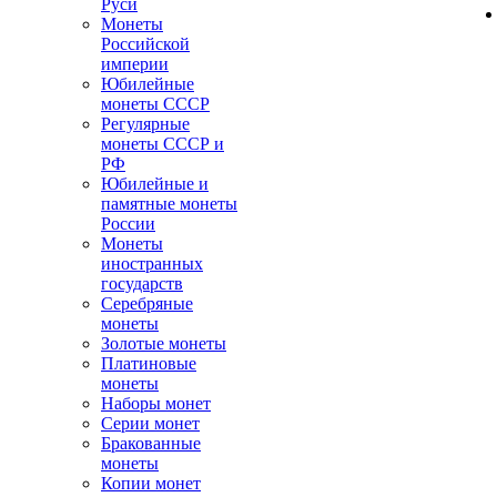
Руси
Монеты
Российской
империи
Юбилейные
монеты СССР
Регулярные
монеты СССР и
РФ
Юбилейные и
памятные монеты
России
Монеты
иностранных
государств
Серебряные
монеты
Золотые монеты
Платиновые
монеты
Наборы монет
Серии монет
Бракованные
монеты
Копии монет