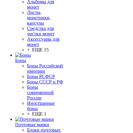
Альбомы для
монет
Листы,
монетники,
капсулы
Средства для
чистки монет
Аксессуары для
монет
+ ЕЩЕ 15
Боны
Боны Российской
империи
Боны РСФСР
Боны СССР и РФ
Боны
современной
России
Иностранные
боны
+ ЕЩЕ 1
Почтовые марки
Блоки почтовых