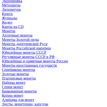
Экипировка
Метеориты
Литература
Книги
Журналы
Видео
Карты на CD
Монеты
Античные монеты
Монеты Золотой орды
Монеты допетровской Руси
Монеты Российской империи
Юбилейные монеты СССР
Регулярные монеты СССР и РФ
Юбилейные и памятные монеты России
Монеты иностранных государств
Серебряные монеты
Золотые монеты
Платиновые монеты
Наборы монет
Серии монет
Бракованные монеты
Копии монет
Альбомы для монет
Листы, монетники, капсулы