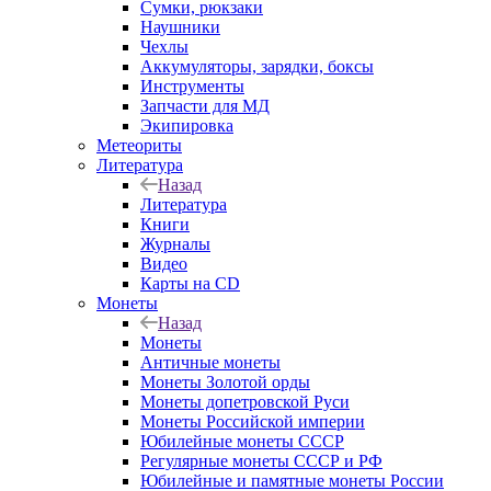
Сумки, рюкзаки
Наушники
Чехлы
Аккумуляторы, зарядки, боксы
Инструменты
Запчасти для МД
Экипировка
Метеориты
Литература
Назад
Литература
Книги
Журналы
Видео
Карты на CD
Монеты
Назад
Монеты
Античные монеты
Монеты Золотой орды
Монеты допетровской Руси
Монеты Российской империи
Юбилейные монеты СССР
Регулярные монеты СССР и РФ
Юбилейные и памятные монеты России