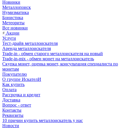
Новинки
Металлопоиск
Нумизматика
Бонистика
Метеориты
Все новинки
Акции
Услуги
Тест-драйв металлоискателя
Аренда металлоискателя
Trade-in - обмен старого металлоискателя на новый
Trade-in-mix - обмен монет на металлоискатель
Скупка монет, оценка монет, консультация специалиста по
монетам
Покупателю
О группе ИскателИ
Как купить
Оплата
Рассрочка и кредит
Доставка
Вопрос - ответ
Контакты
Реквизиты
10 причин купить металлоискатель у нас
Новости