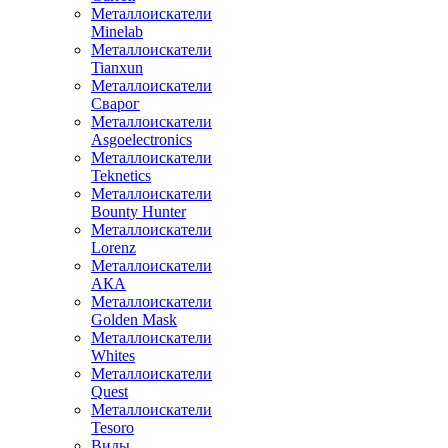
Металлоискатели
Minelab
Металлоискатели
Tianxun
Металлоискатели
Сварог
Металлоискатели
Asgoelectronics
Металлоискатели
Teknetics
Металлоискатели
Bounty Hunter
Металлоискатели
Lorenz
Металлоискатели
АКА
Металлоискатели
Golden Mask
Металлоискатели
Whites
Металлоискатели
Quest
Металлоискатели
Tesoro
Виды