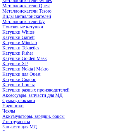
Металлоискатели Whites
Металлоискатели Quest
Металлоискатели Tesoro
Виды металлоискателей
Металлоискатели б/у
Поисковые катушки
Катушки Whites
Катушки Garrett
Катушки Minelab
Катушки Teknetics
Катушки Fisher
Катушки Golden Mask
Катушки XP
Катушки Nokta | Makro
Катушки для Quest
Катушки Сварог
Катушки Lorenz
Катушки разных производителей
Аксессуары, запчасти для МД
Сумки, рюкзаки
Наушники
Чехлы
Аккумуляторы, зарядки, боксы
Инструменты
Запчасти для МД