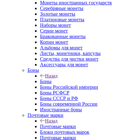
Монеты иностранных государств
Серебряные монеты
Золотые монеты
Платиновые монеты
Наборы монет
Серии монет
Бракованные монеты
Копии монет
Альбомы для монет
Листы, монетники, капсулы
Средства для чистки монет
Аксессуары для монет
Боны
Назад
Боны
Боны Российской империи
Боны РСФСР
Боны СССР и РФ
Боны современной России
Иностранные боны
Почтовые марки
Назад
Почтовые марки
Блоки почтовых марок
Почтовые марки