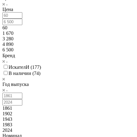
Цена
60
1 670
3 280
4 890
6 500
Бренд
ИскателИ (
177
)
В наличии (
74
)
Год выпуска
1861
1902
1943
1983
2024
Номинал