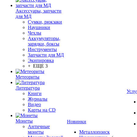
Аксессуары, запчасти
для МД
Сумки, рюкзаки
Наушники
Чехлы
Аккумуляторы,
зарядки, боксы
Инструменты
Запчасти для МД
Экипировка
+ ЕЩЕ 3
Метеориты
Литература
Услу
Книги
Журналы
Видео
Карты на CD
Монеты
Новинки
Античные
монеты
Металлопоиск