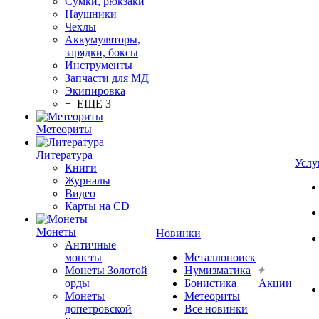
Сумки, рюкзаки
Наушники
Чехлы
Аккумуляторы,
зарядки, боксы
Инструменты
Запчасти для МД
Экипировка
+ ЕЩЕ 3
Метеориты
Литература
Услу
Книги
Журналы
Видео
Карты на CD
Монеты
Новинки
Античные
монеты
Металлопоиск
Монеты Золотой
Нумизматика
орды
Бонистика
Акции
Монеты
Метеориты
допетровской
Все новинки