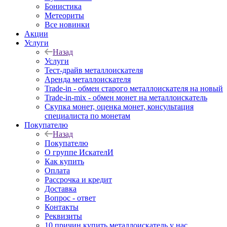
Бонистика
Метеориты
Все новинки
Акции
Услуги
Назад
Услуги
Тест-драйв металлоискателя
Аренда металлоискателя
Trade-in - обмен старого металлоискателя на новый
Trade-in-mix - обмен монет на металлоискатель
Скупка монет, оценка монет, консультация
специалиста по монетам
Покупателю
Назад
Покупателю
О группе ИскателИ
Как купить
Оплата
Рассрочка и кредит
Доставка
Вопрос - ответ
Контакты
Реквизиты
10 причин купить металлоискатель у нас