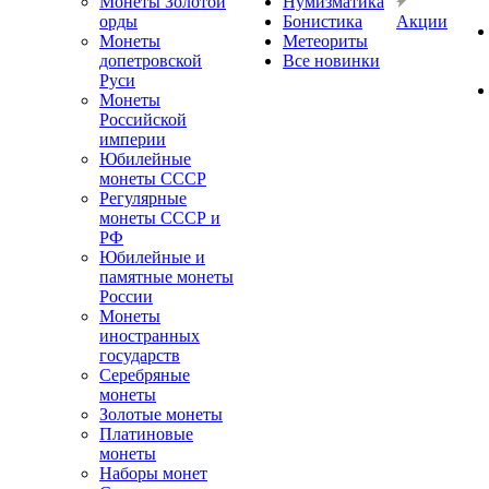
Монеты Золотой
Нумизматика
орды
Бонистика
Акции
Монеты
Метеориты
допетровской
Все новинки
Руси
Монеты
Российской
империи
Юбилейные
монеты СССР
Регулярные
монеты СССР и
РФ
Юбилейные и
памятные монеты
России
Монеты
иностранных
государств
Серебряные
монеты
Золотые монеты
Платиновые
монеты
Наборы монет