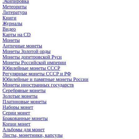
Экипировка
Метеориты
Литература
Книги
Журналы
Видео
Карты на CD
Монеты
Античные монеты
Монеты Золотой орды
Монеты допетровской Руси
Монеты Российской империи
Юбилейные монеты СССР
Регулярные монеты СССР и РФ
Юбилейные и памятные монеты России
Монеты иностранных государств
Серебряные монеты
Золотые монеты
Платиновые монеты
Наборы монет
Серии монет
Бракованные монеты
Копии монет
Альбомы для монет
Листы, монетники, капсулы