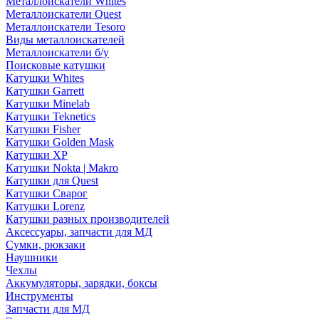
Металлоискатели Whites
Металлоискатели Quest
Металлоискатели Tesoro
Виды металлоискателей
Металлоискатели б/у
Поисковые катушки
Катушки Whites
Катушки Garrett
Катушки Minelab
Катушки Teknetics
Катушки Fisher
Катушки Golden Mask
Катушки XP
Катушки Nokta | Makro
Катушки для Quest
Катушки Сварог
Катушки Lorenz
Катушки разных производителей
Аксессуары, запчасти для МД
Сумки, рюкзаки
Наушники
Чехлы
Аккумуляторы, зарядки, боксы
Инструменты
Запчасти для МД