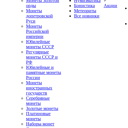
Монеты Золотой
Нумизматика
орды
Бонистика
Акции
Монеты
Метеориты
допетровской
Все новинки
Руси
Монеты
Российской
империи
Юбилейные
монеты СССР
Регулярные
монеты СССР и
РФ
Юбилейные и
памятные монеты
России
Монеты
иностранных
государств
Серебряные
монеты
Золотые монеты
Платиновые
монеты
Наборы монет