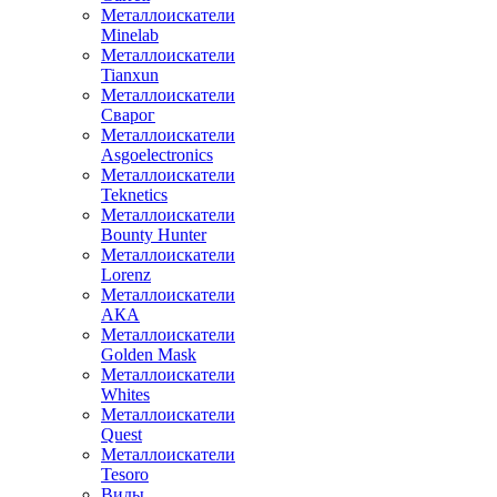
Металлоискатели
Minelab
Металлоискатели
Tianxun
Металлоискатели
Сварог
Металлоискатели
Asgoelectronics
Металлоискатели
Teknetics
Металлоискатели
Bounty Hunter
Металлоискатели
Lorenz
Металлоискатели
АКА
Металлоискатели
Golden Mask
Металлоискатели
Whites
Металлоискатели
Quest
Металлоискатели
Tesoro
Виды