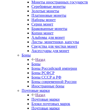
Монеты иностранных государств
Серебряные монеты
Золотые монеты
Платиновые монеты
Наборы монет
Серии монет
Бракованные монеты
Копии монет
Альбомы для монет
Листы, монетники, капсулы
Средства для чистки монет
Аксессуары для монет
Боны
Назад
Боны
Боны Российской империи
Боны РСФСР
Боны СССР и РФ
Боны современной России
Иностранные боны
Почтовые марки
Назад
Почтовые марки
Блоки почтовых марок
Почтовые марки