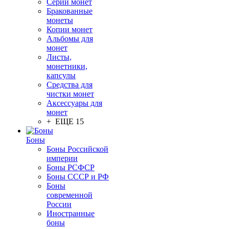
Серии монет
Бракованные
монеты
Копии монет
Альбомы для
монет
Листы,
монетники,
капсулы
Средства для
чистки монет
Аксессуары для
монет
+ ЕЩЕ 15
Боны
Боны Российской
империи
Боны РСФСР
Боны СССР и РФ
Боны
современной
России
Иностранные
боны