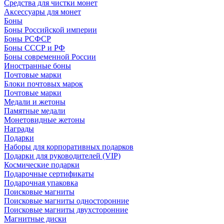
Средства для чистки монет
Аксессуары для монет
Боны
Боны Российской империи
Боны РСФСР
Боны СССР и РФ
Боны современной России
Иностранные боны
Почтовые марки
Блоки почтовых марок
Почтовые марки
Медали и жетоны
Памятные медали
Монетовидные жетоны
Награды
Подарки
Наборы для корпоративных подарков
Подарки для руководителей (VIP)
Космические подарки
Подарочные сертификаты
Подарочная упаковка
Поисковые магниты
Поисковые магниты односторонние
Поисковые магниты двухсторонние
Магнитные диски