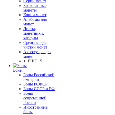
Серии монет
Бракованные
монеты
Копии монет
Альбомы для
монет
Листы,
монетники,
капсулы
Средства для
чистки монет
Аксессуары для
монет
+ ЕЩЕ 15
Боны
Боны Российской
империи
Боны РСФСР
Боны СССР и РФ
Боны
современной
России
Иностранные
боны