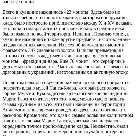
части Испании.
Всего в кувшине находилось 423 монеты. Здесь было не
только серебро, но и золото. Здание, в котором обнаружили
клад, было построено приблизительно между X и XV веками.
Это одна из мавританских построек, каких в средние века
было немало по всей территории Испании. Помимо монет, в
кувшине находились также другие предметы, изготовленные
из драгоценных металлов. Из всех обнаруженных монет и
фрагментов 347 сделаны из золота. В числе предметов, из
которых состоит клад, имеется два динара, все остальные
монеты – фракции динара. Еще 76 монет – это серебряные
дирхемы и их фрагменты. Часть клада составляют элементы
драгоценных украшений, изготовленных в античную эпоху.
После тщательного изучения находки археологи собираются
передать клад в музей Санта-Клара, который расположен в
городе Мурсии. Руководитель археологической экспедиции
Марио Гарсия считает, что этот клад можно смело назвать
самым крупным из всех, что были найдены на территории
Андалузии за все время проведения здесь археологических
раскопок. Кроме того, это клад с самым большим количеством
золота. По словам Марио Гарсия, ученым еще не удалось
определить точное происхождение клада. Неизвестно, были
ли сокровища спрятаны намерено или случайно потеряны.