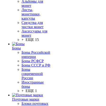
Альбомы для
монет
Листы,
монетники,
капсулы
Средства для
чистки монет
Аксессуары для
монет
+ ЕЩЕ 15
Боны
Боны Российской
империи
Боны РСФСР
Боны СССР и РФ
Боны
современной
России
Иностранные
боны
+ ЕЩЕ 1
Почтовые марки
Блоки почтовых