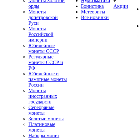
Монеты Золотой
Нумизматика
орды
Бонистика
Акции
Монеты
Метеориты
допетровской
Все новинки
Руси
Монеты
Российской
империи
Юбилейные
монеты СССР
Регулярные
монеты СССР и
РФ
Юбилейные и
памятные монеты
России
Монеты
иностранных
государств
Серебряные
монеты
Золотые монеты
Платиновые
монеты
Наборы монет