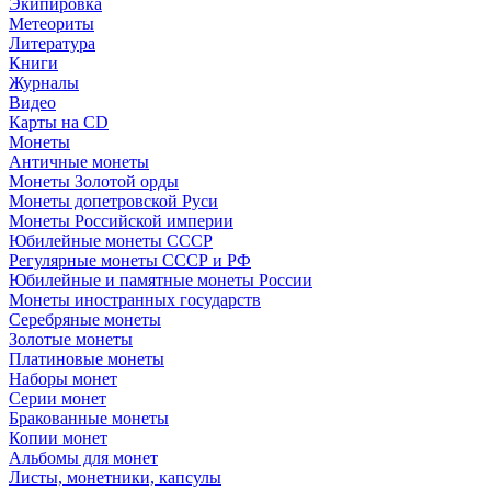
Экипировка
Метеориты
Литература
Книги
Журналы
Видео
Карты на CD
Монеты
Античные монеты
Монеты Золотой орды
Монеты допетровской Руси
Монеты Российской империи
Юбилейные монеты СССР
Регулярные монеты СССР и РФ
Юбилейные и памятные монеты России
Монеты иностранных государств
Серебряные монеты
Золотые монеты
Платиновые монеты
Наборы монет
Серии монет
Бракованные монеты
Копии монет
Альбомы для монет
Листы, монетники, капсулы