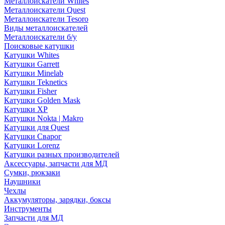
Металлоискатели Whites
Металлоискатели Quest
Металлоискатели Tesoro
Виды металлоискателей
Металлоискатели б/у
Поисковые катушки
Катушки Whites
Катушки Garrett
Катушки Minelab
Катушки Teknetics
Катушки Fisher
Катушки Golden Mask
Катушки XP
Катушки Nokta | Makro
Катушки для Quest
Катушки Сварог
Катушки Lorenz
Катушки разных производителей
Аксессуары, запчасти для МД
Сумки, рюкзаки
Наушники
Чехлы
Аккумуляторы, зарядки, боксы
Инструменты
Запчасти для МД