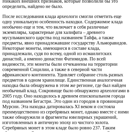
Никаких внешних признаков, которые позволили бы это
определить, найдено не было.
После исследования клада археологи смогли отметить еще
одну уникальную особенность находки. Содержимое клада
необычно еще и тем, что включает в себя различные
экземпляры, характерные для халифата – древнего
мусульманского царства под названием Тайфа, а также
предметы, явно принадлежавшие государству Альморавидов.
Некоторые монеты, имеющиеся в составе клада,
принадлежали, судя по всему, одной из исмаилитских
династий, а именно династии Фатимидов. По всей
видимости, эти монеты были отчеканены на территории
современной Сицилии, а также в северной части
африканского континента. Удивляет собрание столь разных
предметов в одном хранилище. Единственная аналогичная
находка была обнаружена в этом же регионе, где был найден
необычный клад. Сокровище было обнаружено археологами в
2005 году. Оно находилось в древнем епископальном города
под названием Бегастри. Это один из городов в провинции
Мурсии. Эта находка датировалась XI веком и состояла
преимущественно из серебряных монет, однако вместе с ними
также обнаружили и фрагменты ювелирных украшений,
изготовленных в античную эпоху из чистого золота.
Серебряных монет в этом кладе было ровно 237. Таким