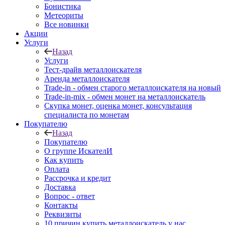
Бонистика
Метеориты
Все новинки
Акции
Услуги
Назад
Услуги
Тест-драйв металлоискателя
Аренда металлоискателя
Trade-in - обмен старого металлоискателя на новый
Trade-in-mix - обмен монет на металлоискатель
Скупка монет, оценка монет, консультация
специалиста по монетам
Покупателю
Назад
Покупателю
О группе ИскателИ
Как купить
Оплата
Рассрочка и кредит
Доставка
Вопрос - ответ
Контакты
Реквизиты
10 причин купить металлоискатель у нас