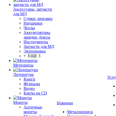
Аксессуары, запчасти
для МД
Сумки, рюкзаки
Наушники
Чехлы
Аккумуляторы,
зарядки, боксы
Инструменты
Запчасти для МД
Экипировка
+ ЕЩЕ 3
Метеориты
Литература
Услу
Книги
Журналы
Видео
Карты на CD
Монеты
Новинки
Античные
монеты
Металлопоиск