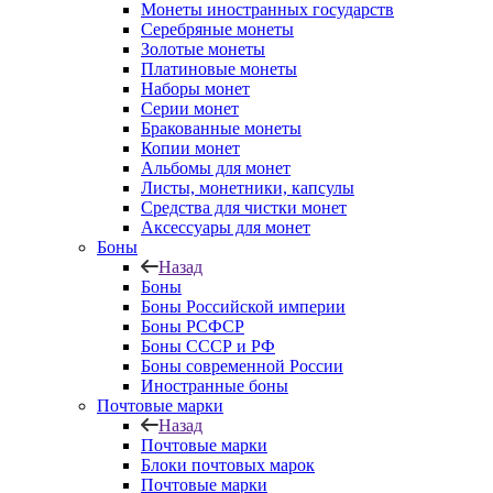
Монеты иностранных государств
Серебряные монеты
Золотые монеты
Платиновые монеты
Наборы монет
Серии монет
Бракованные монеты
Копии монет
Альбомы для монет
Листы, монетники, капсулы
Средства для чистки монет
Аксессуары для монет
Боны
Назад
Боны
Боны Российской империи
Боны РСФСР
Боны СССР и РФ
Боны современной России
Иностранные боны
Почтовые марки
Назад
Почтовые марки
Блоки почтовых марок
Почтовые марки