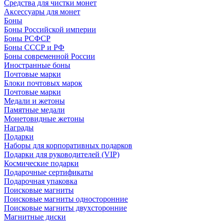
Средства для чистки монет
Аксессуары для монет
Боны
Боны Российской империи
Боны РСФСР
Боны СССР и РФ
Боны современной России
Иностранные боны
Почтовые марки
Блоки почтовых марок
Почтовые марки
Медали и жетоны
Памятные медали
Монетовидные жетоны
Награды
Подарки
Наборы для корпоративных подарков
Подарки для руководителей (VIP)
Космические подарки
Подарочные сертификаты
Подарочная упаковка
Поисковые магниты
Поисковые магниты односторонние
Поисковые магниты двухсторонние
Магнитные диски