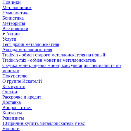
Новинки
Металлопоиск
Нумизматика
Бонистика
Метеориты
Все новинки
Акции
Услуги
Тест-драйв металлоискателя
Аренда металлоискателя
Trade-in - обмен старого металлоискателя на новый
Trade-in-mix - обмен монет на металлоискатель
Скупка монет, оценка монет, консультация специалиста по
монетам
Покупателю
О группе ИскателИ
Как купить
Оплата
Рассрочка и кредит
Доставка
Вопрос - ответ
Контакты
Реквизиты
10 причин купить металлоискатель у нас
Новости