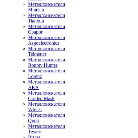
Металлоискатели
Minelab
Металлоискатели
Tianxun
Металлоискатели
Сварог
Металлоискатели
Asgoelectronics
Металлоискатели
Teknetics
Металлоискатели
Bounty Hunter
Металлоискатели
Lorenz
Металлоискатели
АКА
Металлоискатели
Golden Mask
Металлоискатели
Whites
Металлоискатели
Quest
Металлоискатели
Tesoro
Виды