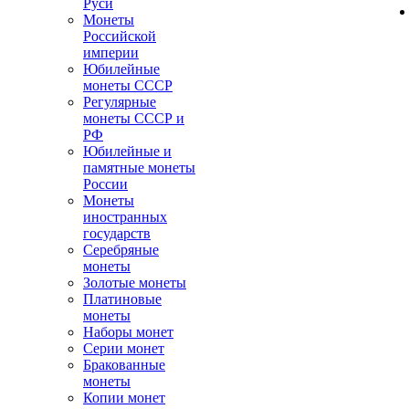
Руси
Монеты
Российской
империи
Юбилейные
монеты СССР
Регулярные
монеты СССР и
РФ
Юбилейные и
памятные монеты
России
Монеты
иностранных
государств
Серебряные
монеты
Золотые монеты
Платиновые
монеты
Наборы монет
Серии монет
Бракованные
монеты
Копии монет