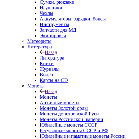
Сумки, рюкзаки
Наушники
Чехлы
Аккумуляторы, зарядки, боксы
Инструменты
Запчасти для МД
Экипировка
Метеориты
Литература
Назад
Литература
Книги
Журналы
Видео
Карты на CD
Монеты
Назад
Монеты
Античные монеты
Монеты Золотой орды
Монеты допетровской Руси
Монеты Российской империи
Юбилейные монеты СССР
Регулярные монеты СССР и РФ
Юбилейные и памятные монеты России