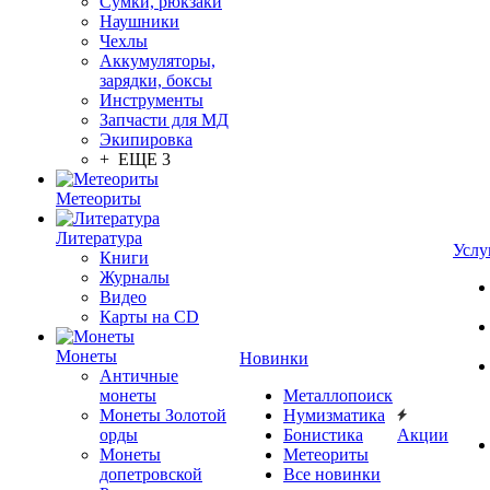
Сумки, рюкзаки
Наушники
Чехлы
Аккумуляторы,
зарядки, боксы
Инструменты
Запчасти для МД
Экипировка
+ ЕЩЕ 3
Метеориты
Литература
Услу
Книги
Журналы
Видео
Карты на CD
Монеты
Новинки
Античные
монеты
Металлопоиск
Монеты Золотой
Нумизматика
орды
Бонистика
Акции
Монеты
Метеориты
допетровской
Все новинки