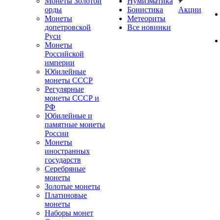
Монеты Золотой
Нумизматика
орды
Бонистика
Акции
Монеты
Метеориты
допетровской
Все новинки
Руси
Монеты
Российской
империи
Юбилейные
монеты СССР
Регулярные
монеты СССР и
РФ
Юбилейные и
памятные монеты
России
Монеты
иностранных
государств
Серебряные
монеты
Золотые монеты
Платиновые
монеты
Наборы монет