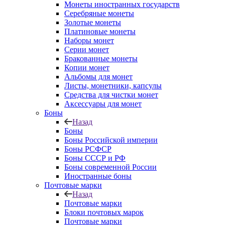
Монеты иностранных государств
Серебряные монеты
Золотые монеты
Платиновые монеты
Наборы монет
Серии монет
Бракованные монеты
Копии монет
Альбомы для монет
Листы, монетники, капсулы
Средства для чистки монет
Аксессуары для монет
Боны
Назад
Боны
Боны Российской империи
Боны РСФСР
Боны СССР и РФ
Боны современной России
Иностранные боны
Почтовые марки
Назад
Почтовые марки
Блоки почтовых марок
Почтовые марки