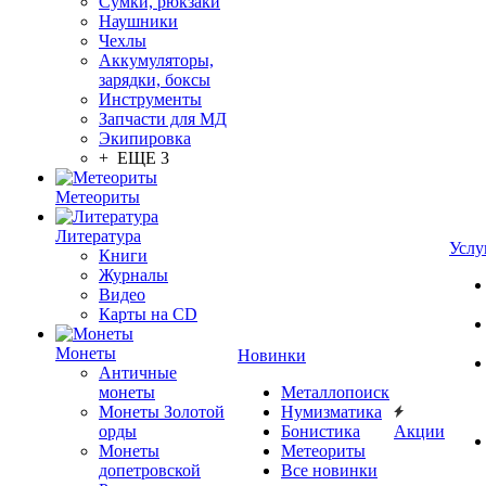
Сумки, рюкзаки
Наушники
Чехлы
Аккумуляторы,
зарядки, боксы
Инструменты
Запчасти для МД
Экипировка
+ ЕЩЕ 3
Метеориты
Литература
Услу
Книги
Журналы
Видео
Карты на CD
Монеты
Новинки
Античные
монеты
Металлопоиск
Монеты Золотой
Нумизматика
орды
Бонистика
Акции
Монеты
Метеориты
допетровской
Все новинки