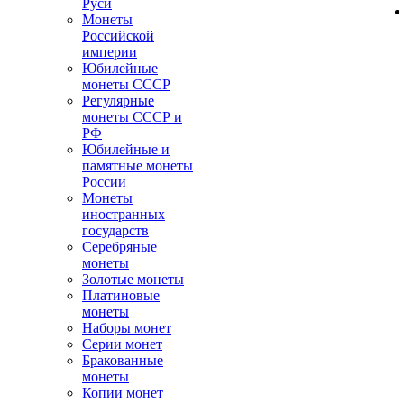
Руси
Монеты
Российской
империи
Юбилейные
монеты СССР
Регулярные
монеты СССР и
РФ
Юбилейные и
памятные монеты
России
Монеты
иностранных
государств
Серебряные
монеты
Золотые монеты
Платиновые
монеты
Наборы монет
Серии монет
Бракованные
монеты
Копии монет