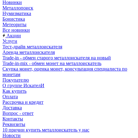
Новинки
Металлопоиск
Нумизматика
Бонистика
Метеориты
Все новинки
Акции
Услуги
Тест-драйв металлоискателя
Аренда металлоискателя
Trade-in - обмен старого металлоискателя на новый
Trade-in-mix - обмен монет на металлоискатель
Скупка монет, оценка монет, консультация специалиста по
монетам
Покупателю
О группе ИскателИ
Как купить
Оплата
Рассрочка и кредит
Доставка
Вопрос - ответ
Контакты
Реквизиты
10 причин купить металлоискатель у нас
Новости