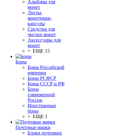
Альбомы для
монет
Листы,
монетники,
капсулы
Средства для
чистки монет
Аксессуары для
монет
+ ЕЩЕ 15
Боны
Боны Российской
империи
Боны РСФСР
Боны СССР и РФ
Боны
современной
России
Иностранные
боны
+ ЕЩЕ 1
Почтовые марки
Блоки почтовых