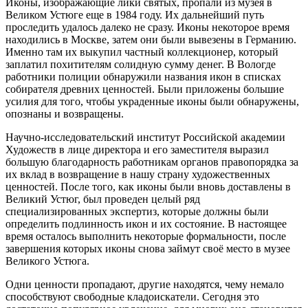
Иконы, изображающие лики святых, пропали из музея в
Великом Устюге еще в 1984 году. Их дальнейший путь
проследить удалось далеко не сразу. Иконы некоторое время
находились в Москве, затем они были вывезены в Германию.
Именно там их выкупил частный коллекционер, который
заплатил похитителям солидную сумму денег. В Вологде
работники полиции обнаружили названия икон в списках
собирателя древних ценностей. Были приложены большие
усилия для того, чтобы украденные иконы были обнаружены,
опознаны и возвращены.
Научно-исследовательский институт Российской академии
Художеств в лице директора и его заместителя выразил
большую благодарность работникам органов правопорядка за
их вклад в возвращение в нашу страну художественных
ценностей. После того, как иконы были вновь доставлены в
Великий Устюг, был проведен целый ряд
специализированных экспертиз, которые должны были
определить подлинность икон и их состояние. В настоящее
время осталось выполнить некоторые формальности, после
завершения которых иконы снова займут своё место в музее
Великого Устюга.
Одни ценности пропадают, другие находятся, чему немало
способствуют свободные кладоискатели. Сегодня это