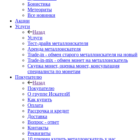
Бонистика
Метеориты
Все новинки
Акции
Услуги
Назад
Услуги
Тест-драйв металлоискателя
Аренда металлоискателя
Trade-in - обмен старого металлоискателя на новый
Trade-in-mix - обмен монет на металлоискатель
Скупка монет, оценка монет, консультация
специалиста по монетам
Покупателю
Назад
Покупателю
О группе ИскателИ
Как купить
Оплата
Рассрочка и кредит
Доставка
Вопрос - ответ
Контакты
Реквизиты
10 причин купить металлоискатель у нас