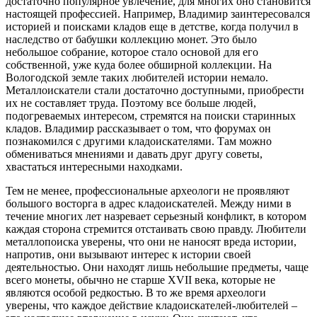
достаточно популярное увлечение, для многих оно становится
настоящей профессией. Например, Владимир заинтересовался
историей и поисками кладов еще в детстве, когда получил в
наследство от бабушки коллекцию монет. Это было
небольшое собрание, которое стало основой для его
собственной, уже куда более обширной коллекции. На
Вологодской земле таких любителей истории немало.
Металлоискатели стали достаточно доступными, приобрести
их не составляет труда. Поэтому все больше людей,
подогреваемых интересом, стремятся на поиски старинных
кладов. Владимир рассказывает о том, что форумах он
познакомился с другими кладоискателями. Там можно
обмениваться мнениями и давать друг другу советы,
хвастаться интересными находками.
Тем не менее, профессиональные археологи не проявляют
большого восторга в адрес кладоискателей. Между ними в
течение многих лет назревает серьезный конфликт, в котором
каждая сторона стремится отстаивать свою правду. Любители
металлопоиска уверены, что они не наносят вреда истории,
напротив, они вызывают интерес к истории своей
деятельностью. Они находят лишь небольшие предметы, чаще
всего монеты, обычно не старше XVII века, которые не
являются особой редкостью. В то же время археологи
уверены, что каждое действие кладоискателей-любителей –