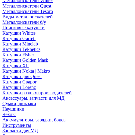
Металлоискатели Whites
Металлоискатели Quest
Металлоискатели Tesoro
Виды металлоискателей
Металлоискатели б/у
Поисковые катушки
Катушки Whites
Катушки Garrett
Катушки Minelab
Катушки Teknetics
Катушки Fisher
Катушки Golden Mask
Катушки XP
Катушки Nokta | Makro
Катушки для Quest
Катушки Сварог
Катушки Lorenz
Катушки разных производителей
Аксессуары, запчасти для МД
Сумки, рюкзаки
Наушники
Чехлы
Аккумуляторы, зарядки, боксы
Инструменты
Запчасти для МД