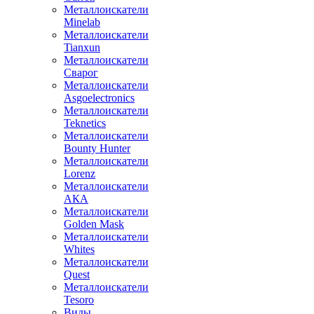
Металлоискатели
Minelab
Металлоискатели
Tianxun
Металлоискатели
Сварог
Металлоискатели
Asgoelectronics
Металлоискатели
Teknetics
Металлоискатели
Bounty Hunter
Металлоискатели
Lorenz
Металлоискатели
АКА
Металлоискатели
Golden Mask
Металлоискатели
Whites
Металлоискатели
Quest
Металлоискатели
Tesoro
Виды