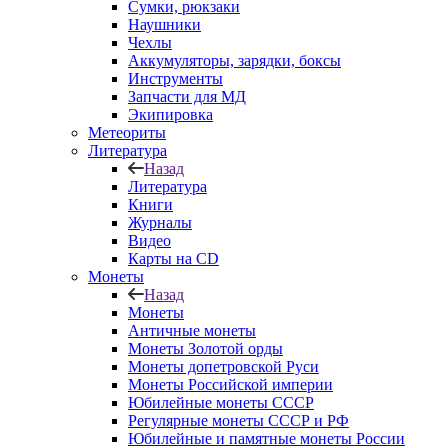
Сумки, рюкзаки
Наушники
Чехлы
Аккумуляторы, зарядки, боксы
Инструменты
Запчасти для МД
Экипировка
Метеориты
Литература
Назад
Литература
Книги
Журналы
Видео
Карты на CD
Монеты
Назад
Монеты
Античные монеты
Монеты Золотой орды
Монеты допетровской Руси
Монеты Российской империи
Юбилейные монеты СССР
Регулярные монеты СССР и РФ
Юбилейные и памятные монеты России