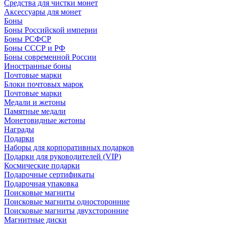
Средства для чистки монет
Аксессуары для монет
Боны
Боны Российской империи
Боны РСФСР
Боны СССР и РФ
Боны современной России
Иностранные боны
Почтовые марки
Блоки почтовых марок
Почтовые марки
Медали и жетоны
Памятные медали
Монетовидные жетоны
Награды
Подарки
Наборы для корпоративных подарков
Подарки для руководителей (VIP)
Космические подарки
Подарочные сертификаты
Подарочная упаковка
Поисковые магниты
Поисковые магниты односторонние
Поисковые магниты двухсторонние
Магнитные диски