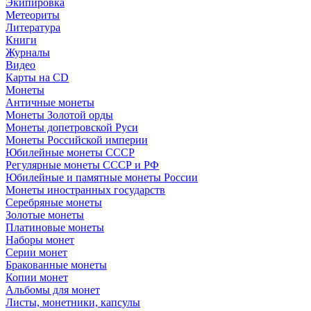
Экипировка
Метеориты
Литература
Книги
Журналы
Видео
Карты на CD
Монеты
Античные монеты
Монеты Золотой орды
Монеты допетровской Руси
Монеты Российской империи
Юбилейные монеты СССР
Регулярные монеты СССР и РФ
Юбилейные и памятные монеты России
Монеты иностранных государств
Серебряные монеты
Золотые монеты
Платиновые монеты
Наборы монет
Серии монет
Бракованные монеты
Копии монет
Альбомы для монет
Листы, монетники, капсулы