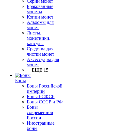
Серии монет
Бракованные
монеты
Копии монет
Альбомы для
монет
Листы,
монетники,
капсулы
Средства для
чистки монет
Аксессуары для
монет
+ ЕЩЕ 15
Боны
Боны Российской
империи
Боны РСФСР
Боны СССР и РФ
Боны
современной
России
Иностранные
боны