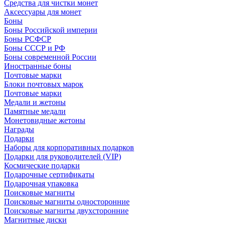
Средства для чистки монет
Аксессуары для монет
Боны
Боны Российской империи
Боны РСФСР
Боны СССР и РФ
Боны современной России
Иностранные боны
Почтовые марки
Блоки почтовых марок
Почтовые марки
Медали и жетоны
Памятные медали
Монетовидные жетоны
Награды
Подарки
Наборы для корпоративных подарков
Подарки для руководителей (VIP)
Космические подарки
Подарочные сертификаты
Подарочная упаковка
Поисковые магниты
Поисковые магниты односторонние
Поисковые магниты двухсторонние
Магнитные диски