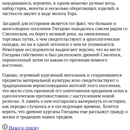
находившиеся, вероятно, в одном мешочке ручные весы,
набор гирек, монеты и несколько оберегающих изделий, в
частности амулет в виде молота Тора.
Загадкой для историков является тот факт, что большое и
многолюдное поселение Гнездово находилось совсем рядом со
Смоленском, на берегу великой реки, на оживленных
торговых путях, о чем свидетельствуют и археологические
находки, но ни в одной летописи о нем не упоминается.
Некоторые исследователи выдвигают версию, что на месте
Гнездова собственно и был расположен древний Смоленск,
перенесенный затем по каким-то причинам немного
восточнее.
Однако, огромный курганный могильник и сохранившиеся
предметы материальной культуры ясно свидетельствуют о
традиционном вероисповедании жителей этого поселения,
что могло стать причиной его уничтожения преданием огню в
идеологическом противостоянии с наступлением новой
религии. А память о нем постарались вычеркнуть из истории,
как нередко случалось и в последующие времена. Хочется
верить, что древние курганы Гнездова еще расскажут правду о
жизни и традициях наших предков.
Назад к списку