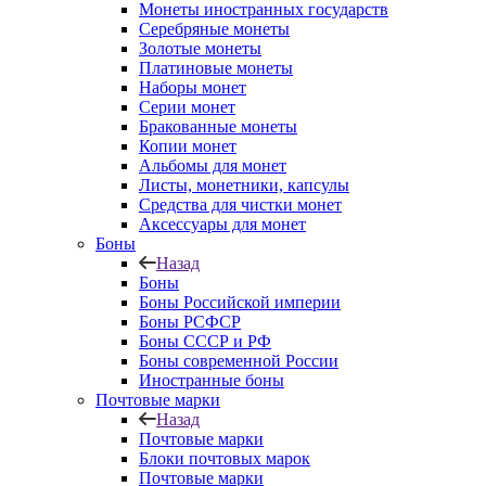
Монеты иностранных государств
Серебряные монеты
Золотые монеты
Платиновые монеты
Наборы монет
Серии монет
Бракованные монеты
Копии монет
Альбомы для монет
Листы, монетники, капсулы
Средства для чистки монет
Аксессуары для монет
Боны
Назад
Боны
Боны Российской империи
Боны РСФСР
Боны СССР и РФ
Боны современной России
Иностранные боны
Почтовые марки
Назад
Почтовые марки
Блоки почтовых марок
Почтовые марки