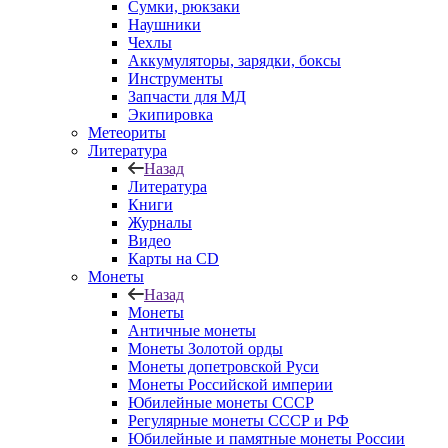
Сумки, рюкзаки
Наушники
Чехлы
Аккумуляторы, зарядки, боксы
Инструменты
Запчасти для МД
Экипировка
Метеориты
Литература
Назад
Литература
Книги
Журналы
Видео
Карты на CD
Монеты
Назад
Монеты
Античные монеты
Монеты Золотой орды
Монеты допетровской Руси
Монеты Российской империи
Юбилейные монеты СССР
Регулярные монеты СССР и РФ
Юбилейные и памятные монеты России