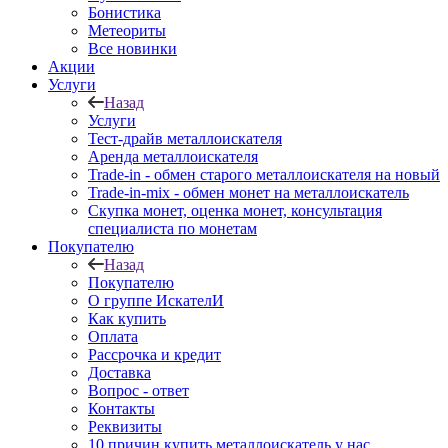
Бонистика
Метеориты
Все новинки
Акции
Услуги
Назад
Услуги
Тест-драйв металлоискателя
Аренда металлоискателя
Trade-in - обмен старого металлоискателя на новый
Trade-in-mix - обмен монет на металлоискатель
Скупка монет, оценка монет, консультация
специалиста по монетам
Покупателю
Назад
Покупателю
О группе ИскателИ
Как купить
Оплата
Рассрочка и кредит
Доставка
Вопрос - ответ
Контакты
Реквизиты
10 причин купить металлоискатель у нас