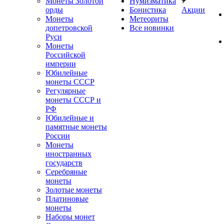
Монеты Золотой
Нумизматика
орды
Бонистика
Акции
Монеты
Метеориты
допетровской
Все новинки
Руси
Монеты
Российской
империи
Юбилейные
монеты СССР
Регулярные
монеты СССР и
РФ
Юбилейные и
памятные монеты
России
Монеты
иностранных
государств
Серебряные
монеты
Золотые монеты
Платиновые
монеты
Наборы монет