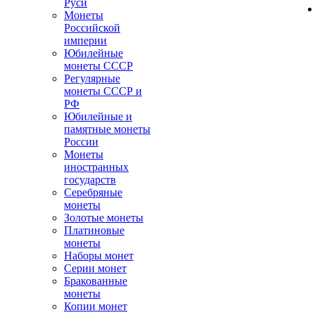
Руси
Монеты
Российской
империи
Юбилейные
монеты СССР
Регулярные
монеты СССР и
РФ
Юбилейные и
памятные монеты
России
Монеты
иностранных
государств
Серебряные
монеты
Золотые монеты
Платиновые
монеты
Наборы монет
Серии монет
Бракованные
монеты
Копии монет