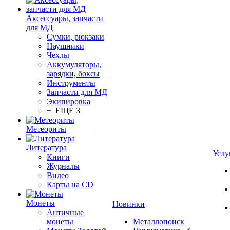
Аксессуары, запчасти
для МД
Сумки, рюкзаки
Наушники
Чехлы
Аккумуляторы,
зарядки, боксы
Инструменты
Запчасти для МД
Экипировка
+ ЕЩЕ 3
Метеориты
Литература
Услу
Книги
Журналы
Видео
Карты на CD
Монеты
Новинки
Античные
монеты
Металлопоиск