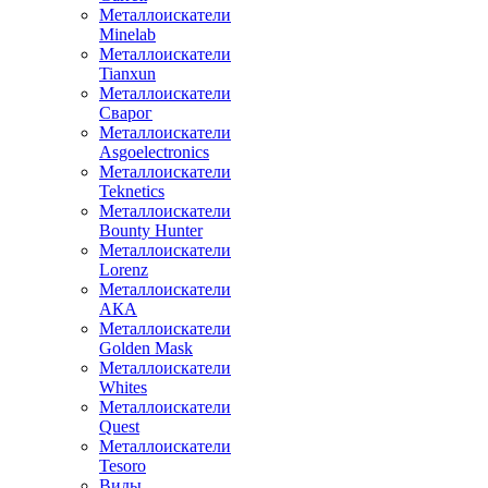
Металлоискатели
Minelab
Металлоискатели
Tianxun
Металлоискатели
Сварог
Металлоискатели
Asgoelectronics
Металлоискатели
Teknetics
Металлоискатели
Bounty Hunter
Металлоискатели
Lorenz
Металлоискатели
АКА
Металлоискатели
Golden Mask
Металлоискатели
Whites
Металлоискатели
Quest
Металлоискатели
Tesoro
Виды