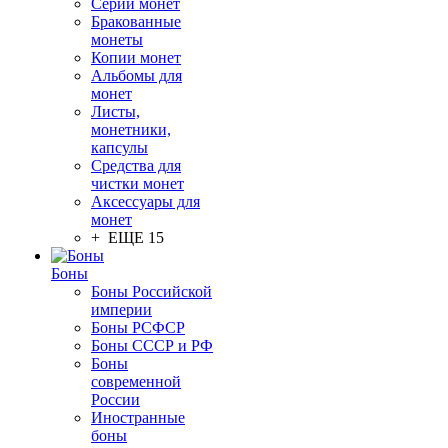
Серии монет
Бракованные
монеты
Копии монет
Альбомы для
монет
Листы,
монетники,
капсулы
Средства для
чистки монет
Аксессуары для
монет
+ ЕЩЕ 15
Боны
Боны Российской
империи
Боны РСФСР
Боны СССР и РФ
Боны
современной
России
Иностранные
боны