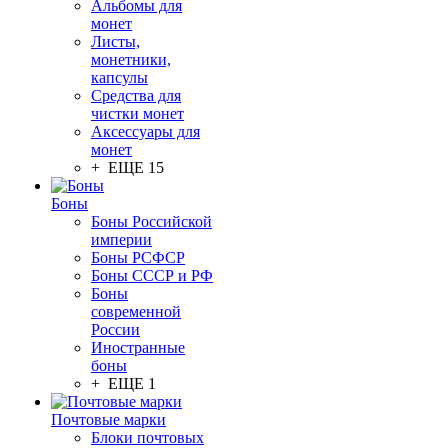
Альбомы для
монет
Листы,
монетники,
капсулы
Средства для
чистки монет
Аксессуары для
монет
+ ЕЩЕ 15
Боны
Боны Российской
империи
Боны РСФСР
Боны СССР и РФ
Боны
современной
России
Иностранные
боны
+ ЕЩЕ 1
Почтовые марки
Блоки почтовых