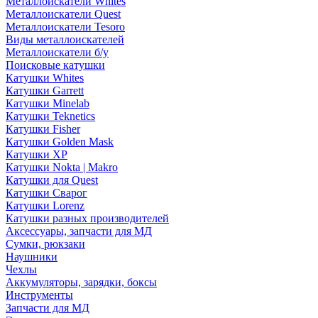
Металлоискатели Whites
Металлоискатели Quest
Металлоискатели Tesoro
Виды металлоискателей
Металлоискатели б/у
Поисковые катушки
Катушки Whites
Катушки Garrett
Катушки Minelab
Катушки Teknetics
Катушки Fisher
Катушки Golden Mask
Катушки XP
Катушки Nokta | Makro
Катушки для Quest
Катушки Сварог
Катушки Lorenz
Катушки разных производителей
Аксессуары, запчасти для МД
Сумки, рюкзаки
Наушники
Чехлы
Аккумуляторы, зарядки, боксы
Инструменты
Запчасти для МД