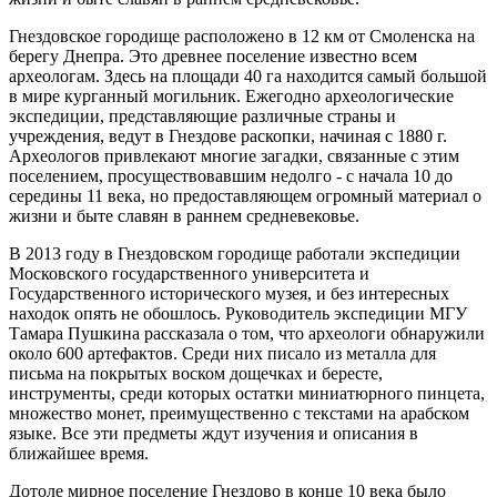
Гнездовское городище расположено в 12 км от Смоленска на
берегу Днепра. Это древнее поселение известно всем
археологам. Здесь на площади 40 га находится самый большой
в мире курганный могильник. Ежегодно археологические
экспедиции, представляющие различные страны и
учреждения, ведут в Гнездове раскопки, начиная с 1880 г.
Археологов привлекают многие загадки, связанные с этим
поселением, просуществовавшим недолго - с начала 10 до
середины 11 века, но предоставляющем огромный материал о
жизни и быте славян в раннем средневековье.
В 2013 году в Гнездовском городище работали экспедиции
Московского государственного университета и
Государственного исторического музея, и без интересных
находок опять не обошлось. Руководитель экспедиции МГУ
Тамара Пушкина рассказала о том, что археологи обнаружили
около 600 артефактов. Среди них писало из металла для
письма на покрытых воском дощечках и бересте,
инструменты, среди которых остатки миниатюрного пинцета,
множество монет, преимущественно с текстами на арабском
языке. Все эти предметы ждут изучения и описания в
ближайшее время.
Дотоле мирное поселение Гнездово в конце 10 века было