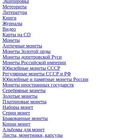
Экипировка
Метеориты
Литература
Книги
Журналы
Видео
Карты на CD
Монеты
Античные монеты
Монеты Золотой орды
Монеты допетровской Руси
Монеты Российской империи
Юбилейные монеты СССР
Регулярные монеты СССР и РФ
Юбилейные и памятные монеты России
Монеты иностранных государств
Серебряные монеты
Золотые монеты
Платиновые монеты
Наборы монет
Серии монет
Бракованные монеты
Копии монет
Альбомы для монет
Листы, монетники, капсулы