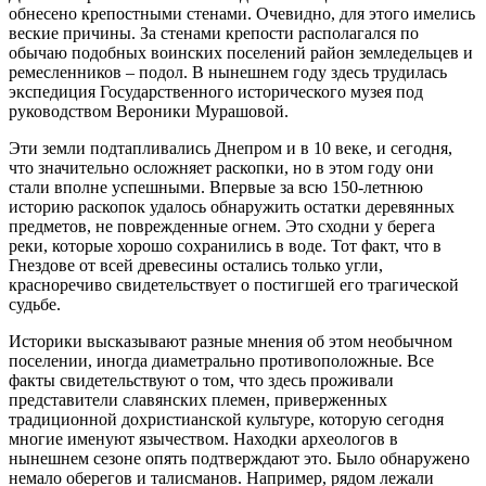
обнесено крепостными стенами. Очевидно, для этого имелись
веские причины. За стенами крепости располагался по
обычаю подобных воинских поселений район земледельцев и
ремесленников – подол. В нынешнем году здесь трудилась
экспедиция Государственного исторического музея под
руководством Вероники Мурашовой.
Эти земли подтапливались Днепром и в 10 веке, и сегодня,
что значительно осложняет раскопки, но в этом году они
стали вполне успешными. Впервые за всю 150-летнюю
историю раскопок удалось обнаружить остатки деревянных
предметов, не поврежденные огнем. Это сходни у берега
реки, которые хорошо сохранились в воде. Тот факт, что в
Гнездове от всей древесины остались только угли,
красноречиво свидетельствует о постигшей его трагической
судьбе.
Историки высказывают разные мнения об этом необычном
поселении, иногда диаметрально противоположные. Все
факты свидетельствуют о том, что здесь проживали
представители славянских племен, приверженных
традиционной дохристианской культуре, которую сегодня
многие именуют язычеством. Находки археологов в
нынешнем сезоне опять подтверждают это. Было обнаружено
немало оберегов и талисманов. Например, рядом лежали