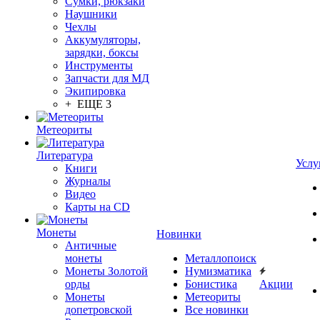
Сумки, рюкзаки
Наушники
Чехлы
Аккумуляторы,
зарядки, боксы
Инструменты
Запчасти для МД
Экипировка
+ ЕЩЕ 3
Метеориты
Литература
Услу
Книги
Журналы
Видео
Карты на CD
Монеты
Новинки
Античные
монеты
Металлопоиск
Монеты Золотой
Нумизматика
орды
Бонистика
Акции
Монеты
Метеориты
допетровской
Все новинки