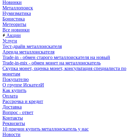
Новинки
Металлопоиск
Нумизматика
Бонистика
Метеориты
Все новинки
Акции
Услуги
Тест-драйв металлоискателя
Аренда металлоискателя
Trade-in - обмен старого металлоискателя на новый
Trade-in-mix - обмен монет на металлоискатель
Скупка монет, оценка монет, консультация специалиста по
монетам
Покупателю
О группе ИскателИ
Как купить
Оплата
Рассрочка и кредит
Доставка
Вопрос - ответ
Контакты
Реквизиты
10 причин купить металлоискатель у нас
Новости