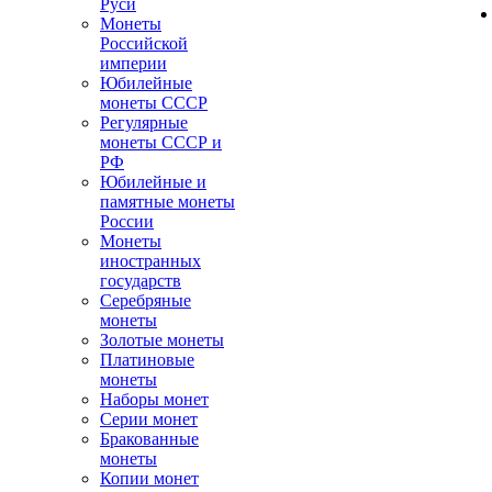
Руси
Монеты
Российской
империи
Юбилейные
монеты СССР
Регулярные
монеты СССР и
РФ
Юбилейные и
памятные монеты
России
Монеты
иностранных
государств
Серебряные
монеты
Золотые монеты
Платиновые
монеты
Наборы монет
Серии монет
Бракованные
монеты
Копии монет