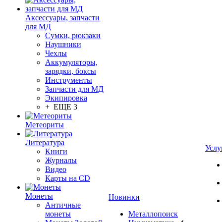
Аксессуары, запчасти
для МД
Сумки, рюкзаки
Наушники
Чехлы
Аккумуляторы,
зарядки, боксы
Инструменты
Запчасти для МД
Экипировка
+ ЕЩЕ 3
Метеориты
Литература
Услу
Книги
Журналы
Видео
Карты на CD
Монеты
Новинки
Античные
монеты
Металлопоиск