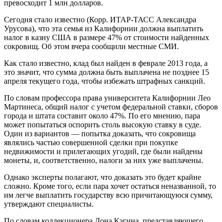
превосходит 1 млн долларов.
Сегодня стало известно (Корр. ИТАР-ТАСС Александра
Урусова), что эта семья из Калифорнии должна выплатить
налог в казну США в размере 47% от стоимости найденных
сокровищ. Об этом вчера сообщили местные СМИ.
Как стало известно, клад был найден в феврале 2013 года, а
это значит, что сумма должна быть выплачена не позднее 15
апреля текущего года, чтобы избежать штрафных санкций.
По словам профессора права университета Калифорнии Лео
Мартинеса, общий налог с учетом федеральной ставки, сборов
города и штата составит около 47%. По его мнению, пара
может попытаться оспорить столь высокую ставку в суде.
Один из вариантов — попытка доказать, что сокровища
являлись частью совершенной сделки при покупке
недвижимости и прилегающих угодий, где были найдены
монеты, и, соответственно, налоги за них уже выплачены.
Однако эксперты полагают, что доказать это будет крайне
сложно. Кроме того, если пара хочет остаться неназванной, то
им легче выплатить государству всю причитающуюся сумму,
утверждают специалисты.
По словам коллекционера Дона Кэгина, представляющего