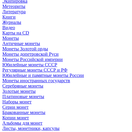
Экипировка
Метеориты
Литература
Книги
Журналы
Видео
Карты на CD
Монеты
Античные монеты
Монеты Золотой орды
Монеты допетровской Руси
Монеты Российской империи
Юбилейные монеты СССР
Регулярные монеты СССР и РФ
Юбилейные и памятные монеты России
Монеты иностранных государств
Серебряные монеты
Золотые монеты
Платиновые монеты
Наборы монет
Серии монет
Бракованные монеты
Копии монет
Альбомы для монет
Листы, монетники, капсулы