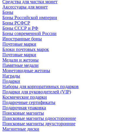
Средства для чистки монет
Аксессуары для монет
Боны
Боны Российской империи
Боны РСФСР
Боны СССР и РФ
Боны современной России
Иностранные боны
Почтовые марки
Блоки почтовых марок
Почтовые марки
Медали и жетоны
Памятные медали
Монетовидные жетоны
Награды
Подарки
Наборы для корпоративных подарков
Подарки для руководителей (VIP)
Космические подарки
Подарочные сертификаты
Подарочная упаковка
Поисковые магниты
Поисковые магниты односторонние
Поисковые магниты двухсторонние
Магнитные диски