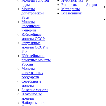
Монеты Золотой
Нумизматика
орды
Бонистика
Акции
Монеты
Метеориты
допетровской
Все новинки
Руси
Монеты
Российской
империи
Юбилейные
монеты СССР
Регулярные
монеты СССР и
РФ
Юбилейные и
памятные монеты
России
Монеты
иностранных
государств
Серебряные
монеты
Золотые монеты
Платиновые
монеты
Наборы монет