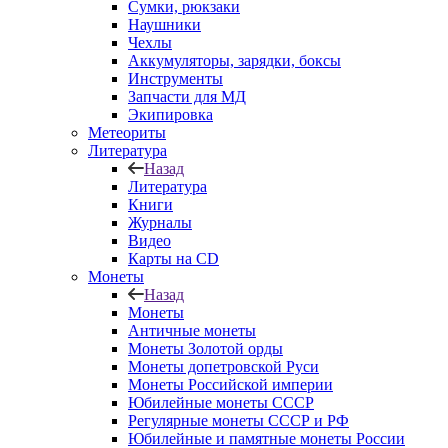
Сумки, рюкзаки
Наушники
Чехлы
Аккумуляторы, зарядки, боксы
Инструменты
Запчасти для МД
Экипировка
Метеориты
Литература
Назад
Литература
Книги
Журналы
Видео
Карты на CD
Монеты
Назад
Монеты
Античные монеты
Монеты Золотой орды
Монеты допетровской Руси
Монеты Российской империи
Юбилейные монеты СССР
Регулярные монеты СССР и РФ
Юбилейные и памятные монеты России