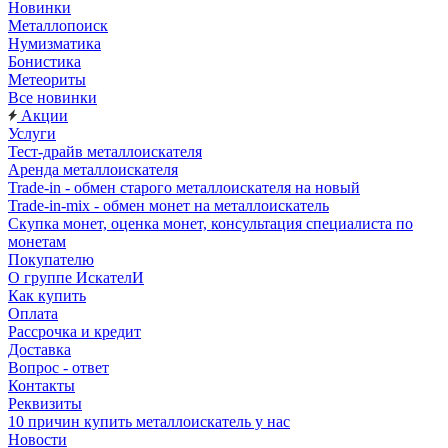
Новинки
Металлопоиск
Нумизматика
Бонистика
Метеориты
Все новинки
Акции
Услуги
Тест-драйв металлоискателя
Аренда металлоискателя
Trade-in - обмен старого металлоискателя на новый
Trade-in-mix - обмен монет на металлоискатель
Скупка монет, оценка монет, консультация специалиста по
монетам
Покупателю
О группе ИскателИ
Как купить
Оплата
Рассрочка и кредит
Доставка
Вопрос - ответ
Контакты
Реквизиты
10 причин купить металлоискатель у нас
Новости