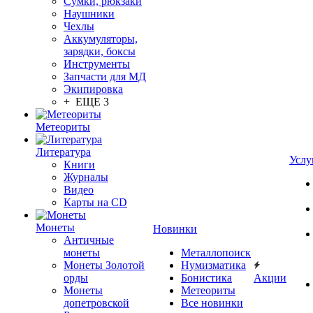
Сумки, рюкзаки
Наушники
Чехлы
Аккумуляторы,
зарядки, боксы
Инструменты
Запчасти для МД
Экипировка
+ ЕЩЕ 3
Метеориты
Литература
Услу
Книги
Журналы
Видео
Карты на CD
Монеты
Новинки
Античные
монеты
Металлопоиск
Монеты Золотой
Нумизматика
орды
Бонистика
Акции
Монеты
Метеориты
допетровской
Все новинки