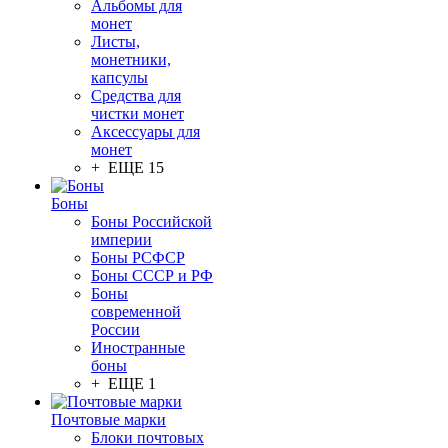
Альбомы для
монет
Листы,
монетники,
капсулы
Средства для
чистки монет
Аксессуары для
монет
+ ЕЩЕ 15
Боны
Боны Российской
империи
Боны РСФСР
Боны СССР и РФ
Боны
современной
России
Иностранные
боны
+ ЕЩЕ 1
Почтовые марки
Блоки почтовых