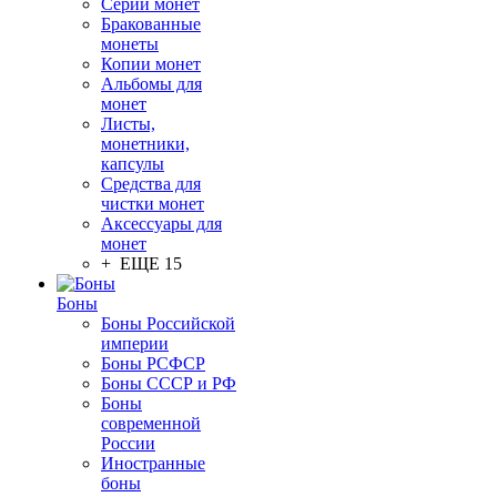
Серии монет
Бракованные
монеты
Копии монет
Альбомы для
монет
Листы,
монетники,
капсулы
Средства для
чистки монет
Аксессуары для
монет
+ ЕЩЕ 15
Боны
Боны Российской
империи
Боны РСФСР
Боны СССР и РФ
Боны
современной
России
Иностранные
боны