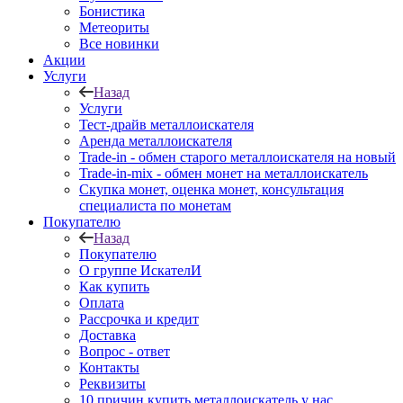
Бонистика
Метеориты
Все новинки
Акции
Услуги
Назад
Услуги
Тест-драйв металлоискателя
Аренда металлоискателя
Trade-in - обмен старого металлоискателя на новый
Trade-in-mix - обмен монет на металлоискатель
Скупка монет, оценка монет, консультация
специалиста по монетам
Покупателю
Назад
Покупателю
О группе ИскателИ
Как купить
Оплата
Рассрочка и кредит
Доставка
Вопрос - ответ
Контакты
Реквизиты
10 причин купить металлоискатель у нас