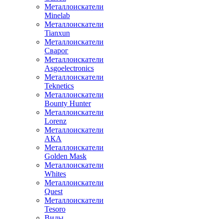
Металлоискатели
Minelab
Металлоискатели
Tianxun
Металлоискатели
Сварог
Металлоискатели
Asgoelectronics
Металлоискатели
Teknetics
Металлоискатели
Bounty Hunter
Металлоискатели
Lorenz
Металлоискатели
АКА
Металлоискатели
Golden Mask
Металлоискатели
Whites
Металлоискатели
Quest
Металлоискатели
Tesoro
Виды