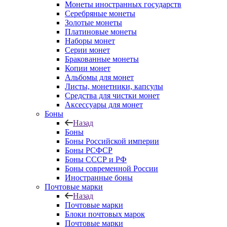
Монеты иностранных государств
Серебряные монеты
Золотые монеты
Платиновые монеты
Наборы монет
Серии монет
Бракованные монеты
Копии монет
Альбомы для монет
Листы, монетники, капсулы
Средства для чистки монет
Аксессуары для монет
Боны
Назад
Боны
Боны Российской империи
Боны РСФСР
Боны СССР и РФ
Боны современной России
Иностранные боны
Почтовые марки
Назад
Почтовые марки
Блоки почтовых марок
Почтовые марки