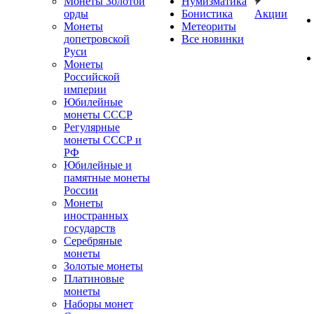
Монеты Золотой
Нумизматика
орды
Бонистика
Акции
Монеты
Метеориты
допетровской
Все новинки
Руси
Монеты
Российской
империи
Юбилейные
монеты СССР
Регулярные
монеты СССР и
РФ
Юбилейные и
памятные монеты
России
Монеты
иностранных
государств
Серебряные
монеты
Золотые монеты
Платиновые
монеты
Наборы монет