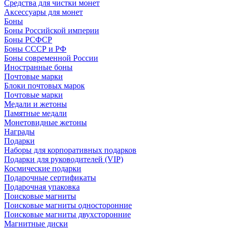
Средства для чистки монет
Аксессуары для монет
Боны
Боны Российской империи
Боны РСФСР
Боны СССР и РФ
Боны современной России
Иностранные боны
Почтовые марки
Блоки почтовых марок
Почтовые марки
Медали и жетоны
Памятные медали
Монетовидные жетоны
Награды
Подарки
Наборы для корпоративных подарков
Подарки для руководителей (VIP)
Космические подарки
Подарочные сертификаты
Подарочная упаковка
Поисковые магниты
Поисковые магниты односторонние
Поисковые магниты двухсторонние
Магнитные диски