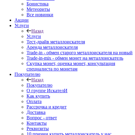
Бонистика
Метеориты
Все новинки
Акции
Услуги
Назад
Услуги
Тест-драйв металлоискателя
Аренда металлоискателя
Trade-in - обмен старого металлоискателя на новый
Trade-in-mix - обмен монет на металлоискатель
Скупка монет, оценка монет, консультация
специалиста по монетам
Покупателю
Назад
Покупателю
О группе ИскателИ
Как купить
Оплата
Рассрочка и кредит
Доставка
Вопрос - ответ
Контакты
Реквизиты
10 причин купить металлоискатель у нас