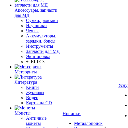
Аксессуары, запчасти
для МД
Сумки, рюкзаки
Наушники
Чехлы
Аккумуляторы,
зарядки, боксы
Инструменты
Запчасти для МД
Экипировка
+ ЕЩЕ 3
Метеориты
Литература
Услу
Книги
Журналы
Видео
Карты на CD
Монеты
Новинки
Античные
монеты
Металлопоиск