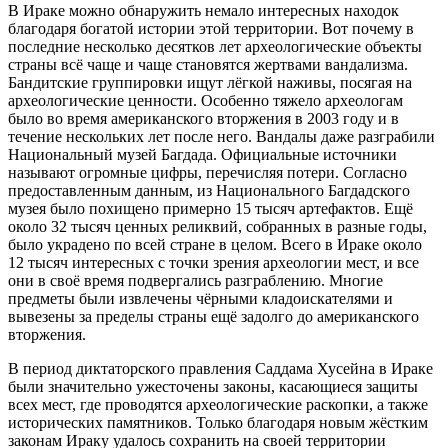
В Ираке можно обнаружить немало интересных находок
благодаря богатой истории этой территории. Вот почему в
последние несколько десятков лет археологические объекты
страны всё чаще и чаще становятся жертвами вандализма.
Бандитские группировки ищут лёгкой наживы, посягая на
археологические ценности. Особенно тяжело археологам
было во время американского вторжения в 2003 году и в
течение нескольких лет после него. Вандалы даже разграбили
Национальный музей Багдада. Официальные источники
называют огромные цифры, перечисляя потери. Согласно
предоставленным данным, из Национального Багдадского
музея было похищено примерно 15 тысяч артефактов. Ещё
около 32 тысяч ценных реликвий, собранных в разные годы,
было украдено по всей стране в целом. Всего в Ираке около
12 тысяч интересных с точки зрения археологии мест, и все
они в своё время подвергались разграблению. Многие
предметы были извлечены чёрными кладоискателями и
вывезены за пределы страны ещё задолго до американского
вторжения.
В период диктаторского правления Саддама Хусейна в Ираке
были значительно ужесточены законы, касающиеся защиты
всех мест, где проводятся археологические раскопки, а также
исторических памятников. Только благодаря новым жёстким
законам Ираку удалось сохранить на своей территории