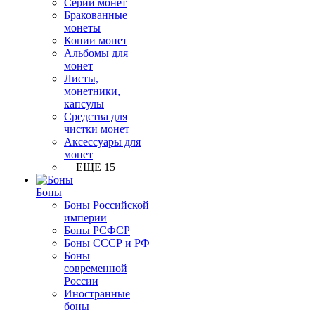
Серии монет
Бракованные
монеты
Копии монет
Альбомы для
монет
Листы,
монетники,
капсулы
Средства для
чистки монет
Аксессуары для
монет
+ ЕЩЕ 15
Боны
Боны Российской
империи
Боны РСФСР
Боны СССР и РФ
Боны
современной
России
Иностранные
боны