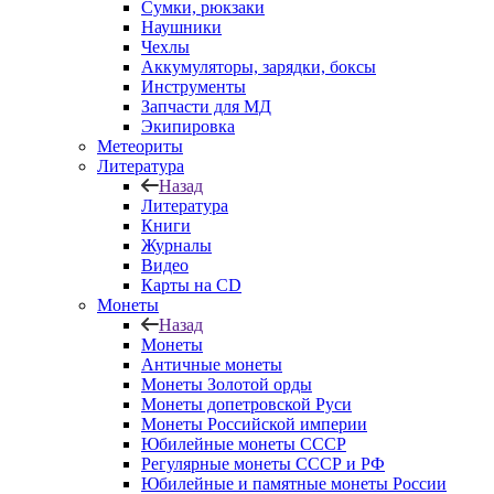
Сумки, рюкзаки
Наушники
Чехлы
Аккумуляторы, зарядки, боксы
Инструменты
Запчасти для МД
Экипировка
Метеориты
Литература
Назад
Литература
Книги
Журналы
Видео
Карты на CD
Монеты
Назад
Монеты
Античные монеты
Монеты Золотой орды
Монеты допетровской Руси
Монеты Российской империи
Юбилейные монеты СССР
Регулярные монеты СССР и РФ
Юбилейные и памятные монеты России