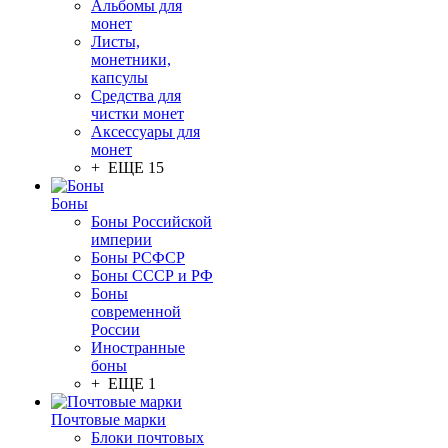
Альбомы для
монет
Листы,
монетники,
капсулы
Средства для
чистки монет
Аксессуары для
монет
+ ЕЩЕ 15
Боны
Боны Российской
империи
Боны РСФСР
Боны СССР и РФ
Боны
современной
России
Иностранные
боны
+ ЕЩЕ 1
Почтовые марки
Блоки почтовых