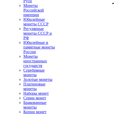
Руси
Монеты
Российской
империи
Юбилейные
монеты СССР
Регулярные
монеты СССР и
РФ
Юбилейные и
памятные монеты
России
Монеты
иностранных
государств
Серебряные
монеты
Золотые монеты
Платиновые
монеты
Наборы монет
Серии монет
Бракованные
монеты
Копии монет