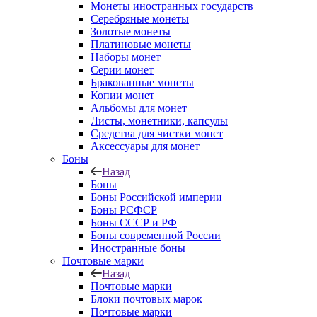
Монеты иностранных государств
Серебряные монеты
Золотые монеты
Платиновые монеты
Наборы монет
Серии монет
Бракованные монеты
Копии монет
Альбомы для монет
Листы, монетники, капсулы
Средства для чистки монет
Аксессуары для монет
Боны
Назад
Боны
Боны Российской империи
Боны РСФСР
Боны СССР и РФ
Боны современной России
Иностранные боны
Почтовые марки
Назад
Почтовые марки
Блоки почтовых марок
Почтовые марки