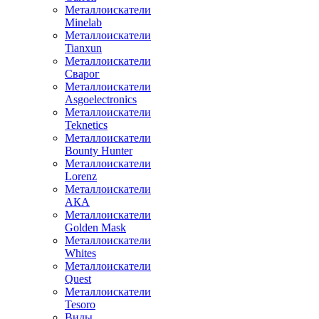
Металлоискатели
Minelab
Металлоискатели
Tianxun
Металлоискатели
Сварог
Металлоискатели
Asgoelectronics
Металлоискатели
Teknetics
Металлоискатели
Bounty Hunter
Металлоискатели
Lorenz
Металлоискатели
АКА
Металлоискатели
Golden Mask
Металлоискатели
Whites
Металлоискатели
Quest
Металлоискатели
Tesoro
Виды