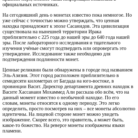
официальных источниках.
На сегодняшний день о монетах известно пока немногое. Но
уже сейчас с точностью можно утверждать, что ценная
находка принадлежит к эпохе Сасанидов. Эта цивилизация
существовала на нынешней территории Ирака
приблизительно с 225 года до нашей эры до 640 года нашей
эры. После лабораторного исследования и тщательного
изучения учёные смогут подтвердить или опровергать это
утверждение. Исследование также необходимо для
подтверждения подлинности монет.
Ценные реликвии были обнаружены в городе под названием
Эль-Азизия. Этот город расположен приблизительно в
семидесяти километрах от Багдада на юго-востоке, в
провинции Васит. Директор департамента древних находок в
Васите Хассанаин Мохаммед Али рассказа обо всём, что на
данный момент известно о необычной находке. По его
словам, монеты относятся к одному периоду. Это легко
определить, просто посмотрев на них – все монеты абсолютно
идентичны. На лицевой стороне монет можно увидеть
изображение. Скорее всего, это правитель, а может быть,
какое-то божество. На реверсе монеты изображены языки
пламени.