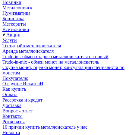
Новинки
Металлопоиск
Нумизматика
Бонистика
Метеориты
Все новинки
Акции
Услуги
Тест-драйв металлоискателя
Аренда металлоискателя
Trade-in - обмен старого металлоискателя на новый
Trade-in-mix - обмен монет на металлоискатель
Скупка монет, оценка монет, консультация специалиста по
монетам
Покупателю
О группе ИскателИ
Как купить
Оплата
Рассрочка и кредит
Доставка
Вопрос - ответ
Контакты
Реквизиты
10 причин купить металлоискатель у нас
Новости