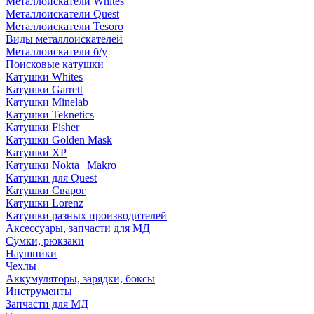
Металлоискатели Whites
Металлоискатели Quest
Металлоискатели Tesoro
Виды металлоискателей
Металлоискатели б/у
Поисковые катушки
Катушки Whites
Катушки Garrett
Катушки Minelab
Катушки Teknetics
Катушки Fisher
Катушки Golden Mask
Катушки XP
Катушки Nokta | Makro
Катушки для Quest
Катушки Сварог
Катушки Lorenz
Катушки разных производителей
Аксессуары, запчасти для МД
Сумки, рюкзаки
Наушники
Чехлы
Аккумуляторы, зарядки, боксы
Инструменты
Запчасти для МД