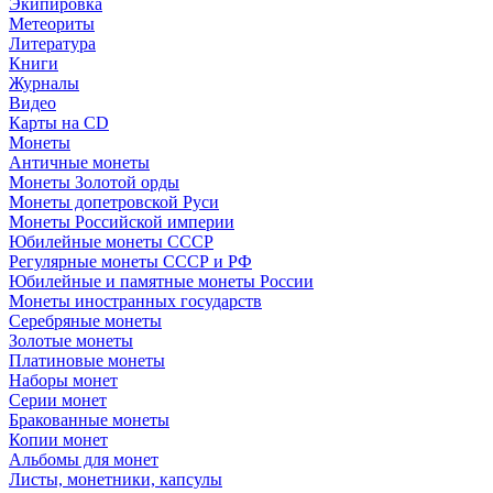
Экипировка
Метеориты
Литература
Книги
Журналы
Видео
Карты на CD
Монеты
Античные монеты
Монеты Золотой орды
Монеты допетровской Руси
Монеты Российской империи
Юбилейные монеты СССР
Регулярные монеты СССР и РФ
Юбилейные и памятные монеты России
Монеты иностранных государств
Серебряные монеты
Золотые монеты
Платиновые монеты
Наборы монет
Серии монет
Бракованные монеты
Копии монет
Альбомы для монет
Листы, монетники, капсулы