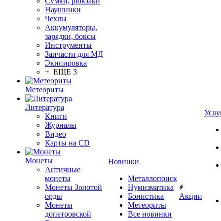
Сумки, рюкзаки
Наушники
Чехлы
Аккумуляторы,
зарядки, боксы
Инструменты
Запчасти для МД
Экипировка
+ ЕЩЕ 3
Метеориты
Литература
Услу
Книги
Журналы
Видео
Карты на CD
Монеты
Новинки
Античные
монеты
Металлопоиск
Монеты Золотой
Нумизматика
орды
Бонистика
Акции
Монеты
Метеориты
допетровской
Все новинки