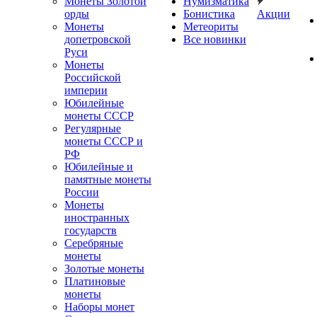
Монеты Золотой
Нумизматика
орды
Бонистика
Акции
Монеты
Метеориты
допетровской
Все новинки
Руси
Монеты
Российской
империи
Юбилейные
монеты СССР
Регулярные
монеты СССР и
РФ
Юбилейные и
памятные монеты
России
Монеты
иностранных
государств
Серебряные
монеты
Золотые монеты
Платиновые
монеты
Наборы монет