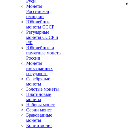
Руси
Монеты
Российской
империи
Юбилейные
монеты СССР
Регулярные
монеты СССР и
РФ
Юбилейные и
памятные монеты
России
Монеты
иностранных
государств
Серебряные
монеты
Золотые монеты
Платиновые
монеты
Наборы монет
Серии монет
Бракованные
монеты
Копии монет