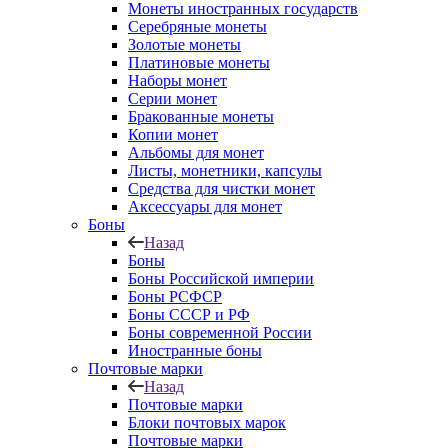
Монеты иностранных государств
Серебряные монеты
Золотые монеты
Платиновые монеты
Наборы монет
Серии монет
Бракованные монеты
Копии монет
Альбомы для монет
Листы, монетники, капсулы
Средства для чистки монет
Аксессуары для монет
Боны
Назад
Боны
Боны Российской империи
Боны РСФСР
Боны СССР и РФ
Боны современной России
Иностранные боны
Почтовые марки
Назад
Почтовые марки
Блоки почтовых марок
Почтовые марки