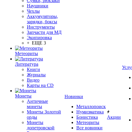
Сумки, рюкзаки
Наушники
Чехлы
Аккумуляторы,
зарядки, боксы
Инструменты
Запчасти для МД
Экипировка
+ ЕЩЕ 3
Метеориты
Литература
Услу
Книги
Журналы
Видео
Карты на CD
Монеты
Новинки
Античные
монеты
Металлопоиск
Монеты Золотой
Нумизматика
орды
Бонистика
Акции
Монеты
Метеориты
допетровской
Все новинки