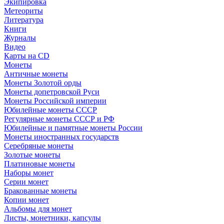
Экипировка
Метеориты
Литература
Книги
Журналы
Видео
Карты на CD
Монеты
Античные монеты
Монеты Золотой орды
Монеты допетровской Руси
Монеты Российской империи
Юбилейные монеты СССР
Регулярные монеты СССР и РФ
Юбилейные и памятные монеты России
Монеты иностранных государств
Серебряные монеты
Золотые монеты
Платиновые монеты
Наборы монет
Серии монет
Бракованные монеты
Копии монет
Альбомы для монет
Листы, монетники, капсулы