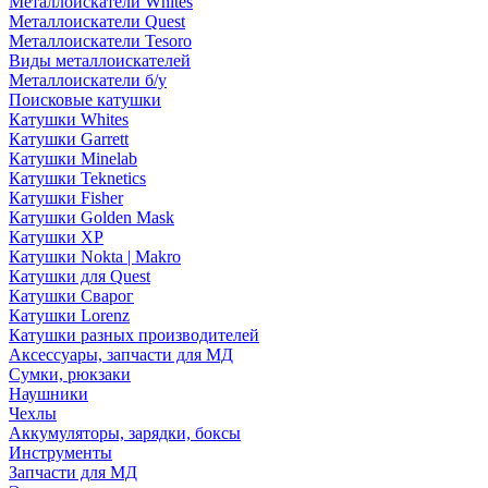
Металлоискатели Whites
Металлоискатели Quest
Металлоискатели Tesoro
Виды металлоискателей
Металлоискатели б/у
Поисковые катушки
Катушки Whites
Катушки Garrett
Катушки Minelab
Катушки Teknetics
Катушки Fisher
Катушки Golden Mask
Катушки XP
Катушки Nokta | Makro
Катушки для Quest
Катушки Сварог
Катушки Lorenz
Катушки разных производителей
Аксессуары, запчасти для МД
Сумки, рюкзаки
Наушники
Чехлы
Аккумуляторы, зарядки, боксы
Инструменты
Запчасти для МД