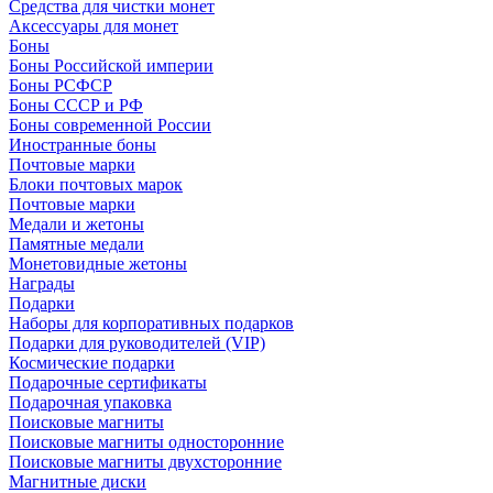
Средства для чистки монет
Аксессуары для монет
Боны
Боны Российской империи
Боны РСФСР
Боны СССР и РФ
Боны современной России
Иностранные боны
Почтовые марки
Блоки почтовых марок
Почтовые марки
Медали и жетоны
Памятные медали
Монетовидные жетоны
Награды
Подарки
Наборы для корпоративных подарков
Подарки для руководителей (VIP)
Космические подарки
Подарочные сертификаты
Подарочная упаковка
Поисковые магниты
Поисковые магниты односторонние
Поисковые магниты двухсторонние
Магнитные диски