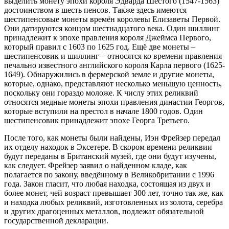
выделить монету эпохи короля Эдварда Шестого (1547-1563)
достоинством в шесть пенсов. Также здесь имеются
шестипенсовые монеты времён королевы Елизаветы Первой.
Они датируются концом шестнадцатого века. Один шиллинг
принадлежит к эпохе правления короля Джеймса Первого,
который правил с 1603 по 1625 год. Ещё две монеты –
шестипенсовик и шиллинг – относятся ко времени правления
печально известного английского короля Карла первого (1625-
1649). Обнаружились в фермерской земле и другие монеты,
которые, однако, представляют несколько меньшую ценность,
поскольку они гораздо моложе. К числу этих реликвий
относятся медные монеты эпохи правления династии Георгов,
которые вступили на престол в начале 1800 годов. Один
шестипенсовик принадлежит эпохе Георга Третьего.
После того, как монеты были найдены, Иэн Фрейзер передал
их отделу находок в Эксетере. В скором времени реликвии
будут переданы в Британский музей, где они будут изучены,
как следует. Фрейзер заявил о найденном кладе, как
полагается по закону, введённому в Великобритании с 1996
года. Закон гласит, что любая находка, состоящая из двух и
более монет, чей возраст превышает 300 лет, точно так же, как
и находка любых реликвий, изготовленных из золота, серебра
и других драгоценных металлов, подлежат обязательной
государственной декларации.