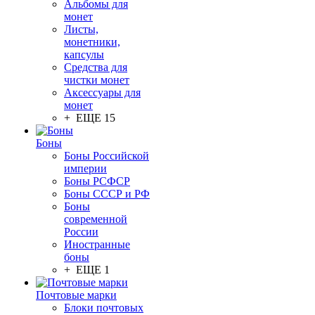
Альбомы для
монет
Листы,
монетники,
капсулы
Средства для
чистки монет
Аксессуары для
монет
+ ЕЩЕ 15
Боны
Боны Российской
империи
Боны РСФСР
Боны СССР и РФ
Боны
современной
России
Иностранные
боны
+ ЕЩЕ 1
Почтовые марки
Блоки почтовых