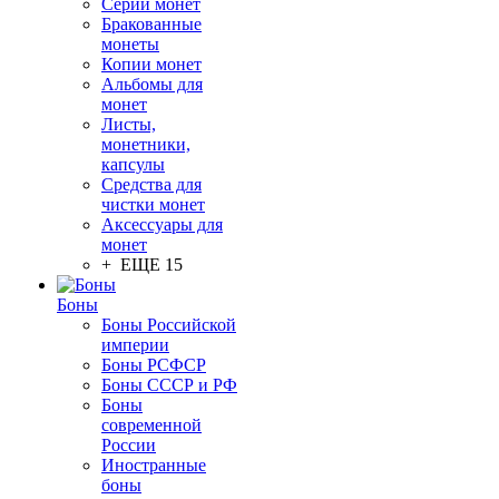
Серии монет
Бракованные
монеты
Копии монет
Альбомы для
монет
Листы,
монетники,
капсулы
Средства для
чистки монет
Аксессуары для
монет
+ ЕЩЕ 15
Боны
Боны Российской
империи
Боны РСФСР
Боны СССР и РФ
Боны
современной
России
Иностранные
боны