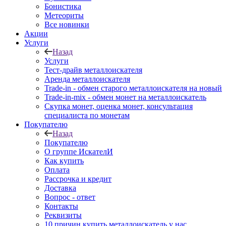
Бонистика
Метеориты
Все новинки
Акции
Услуги
Назад
Услуги
Тест-драйв металлоискателя
Аренда металлоискателя
Trade-in - обмен старого металлоискателя на новый
Trade-in-mix - обмен монет на металлоискатель
Скупка монет, оценка монет, консультация
специалиста по монетам
Покупателю
Назад
Покупателю
О группе ИскателИ
Как купить
Оплата
Рассрочка и кредит
Доставка
Вопрос - ответ
Контакты
Реквизиты
10 причин купить металлоискатель у нас