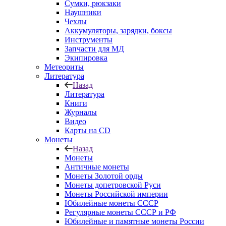
Сумки, рюкзаки
Наушники
Чехлы
Аккумуляторы, зарядки, боксы
Инструменты
Запчасти для МД
Экипировка
Метеориты
Литература
Назад
Литература
Книги
Журналы
Видео
Карты на CD
Монеты
Назад
Монеты
Античные монеты
Монеты Золотой орды
Монеты допетровской Руси
Монеты Российской империи
Юбилейные монеты СССР
Регулярные монеты СССР и РФ
Юбилейные и памятные монеты России