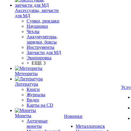
Аксессуары, запчасти
для МД
Сумки, рюкзаки
Наушники
Чехлы
Аккумуляторы,
зарядки, боксы
Инструменты
Запчасти для МД
Экипировка
+ ЕЩЕ 3
Метеориты
Литература
Услу
Книги
Журналы
Видео
Карты на CD
Монеты
Новинки
Античные
монеты
Металлопоиск