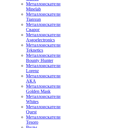
Металлоискатели
Minelab
Металлоискатели
Tianxun
Металлоискатели
Сварог
Металлоискатели
Asgoelectronics
Металлоискатели
Teknetics
Металлоискатели
Bounty Hunter
Металлоискатели
Lorenz
Металлоискатели
АКА
Металлоискатели
Golden Mask
Металлоискатели
Whites
Металлоискатели
Quest
Металлоискатели
Tesoro
Виды