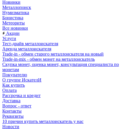
Новинки
Металлопоиск
Нумизматика
Бонистика
Метеориты
Все новинки
Акции
Услуги
Тест-драйв металлоискателя
Аренда металлоискателя
Trade-in - обмен старого металлоискателя на новый
Trade-in-mix - обмен монет на металлоискатель
Скупка монет, оценка монет, консультация специалиста по
монетам
Покупателю
О группе ИскателИ
Как купить
Оплата
Рассрочка и кредит
Доставка
Вопрос - ответ
Контакты
Реквизиты
10 причин купить металлоискатель у нас
Новости