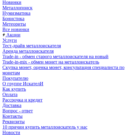
Новинки
Металлопоиск
Нумизматика
Бонистика
Метеориты
Все новинки
Акции
Услуги
Тест-драйв металлоискателя
Аренда металлоискателя
Trade-in - обмен старого металлоискателя на новый
Trade-in-mix - обмен монет на металлоискатель
Скупка монет, оценка монет, консультация специалиста по
монетам
Покупателю
О группе ИскателИ
Как купить
Оплата
Рассрочка и кредит
Доставка
Вопрос - ответ
Контакты
Реквизиты
10 причин купить металлоискатель у нас
Новости