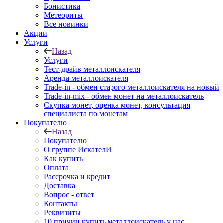
Бонистика
Метеориты
Все новинки
Акции
Услуги
Назад
Услуги
Тест-драйв металлоискателя
Аренда металлоискателя
Trade-in - обмен старого металлоискателя на новый
Trade-in-mix - обмен монет на металлоискатель
Скупка монет, оценка монет, консультация
специалиста по монетам
Покупателю
Назад
Покупателю
О группе ИскателИ
Как купить
Оплата
Рассрочка и кредит
Доставка
Вопрос - ответ
Контакты
Реквизиты
10 причин купить металлоискатель у нас