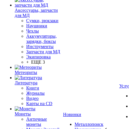
Аксессуары, запчасти
для МД
Сумки, рюкзаки
Наушники
Чехлы
Аккумуляторы,
зарядки, боксы
Инструменты
Запчасти для МД
Экипировка
+ ЕЩЕ 3
Метеориты
Литература
Услу
Книги
Журналы
Видео
Карты на CD
Монеты
Новинки
Античные
монеты
Металлопоиск