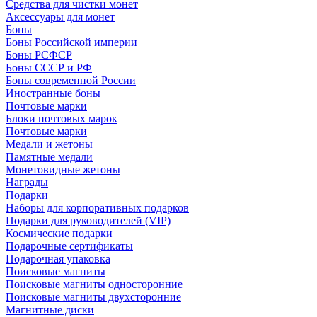
Средства для чистки монет
Аксессуары для монет
Боны
Боны Российской империи
Боны РСФСР
Боны СССР и РФ
Боны современной России
Иностранные боны
Почтовые марки
Блоки почтовых марок
Почтовые марки
Медали и жетоны
Памятные медали
Монетовидные жетоны
Награды
Подарки
Наборы для корпоративных подарков
Подарки для руководителей (VIP)
Космические подарки
Подарочные сертификаты
Подарочная упаковка
Поисковые магниты
Поисковые магниты односторонние
Поисковые магниты двухсторонние
Магнитные диски