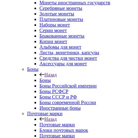
Монеты иностранных государств
Серебряные монеты
Золотые монеты
Платиновые монеты
Наборы монет
Серии монет
Бракованные монеты
Копии монет
Альбомы для монет
Листы, монетники, капсулы
Средства для чистки монет
Аксессуары для монет
Боны
Назад
Боны
Боны Российской империи
Боны РСФСР
Боны СССР и РФ
Боны современной России
Иностранные боны
Почтовые марки
Назад
Почтовые марки
Блоки почтовых марок
Почтовые марки