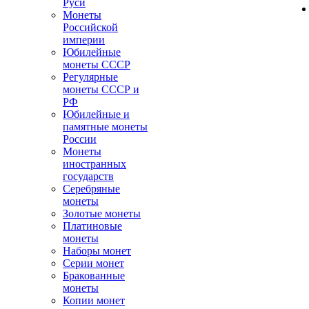
Руси
Монеты
Российской
империи
Юбилейные
монеты СССР
Регулярные
монеты СССР и
РФ
Юбилейные и
памятные монеты
России
Монеты
иностранных
государств
Серебряные
монеты
Золотые монеты
Платиновые
монеты
Наборы монет
Серии монет
Бракованные
монеты
Копии монет