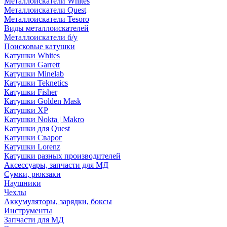
Металлоискатели Whites
Металлоискатели Quest
Металлоискатели Tesoro
Виды металлоискателей
Металлоискатели б/у
Поисковые катушки
Катушки Whites
Катушки Garrett
Катушки Minelab
Катушки Teknetics
Катушки Fisher
Катушки Golden Mask
Катушки XP
Катушки Nokta | Makro
Катушки для Quest
Катушки Сварог
Катушки Lorenz
Катушки разных производителей
Аксессуары, запчасти для МД
Сумки, рюкзаки
Наушники
Чехлы
Аккумуляторы, зарядки, боксы
Инструменты
Запчасти для МД