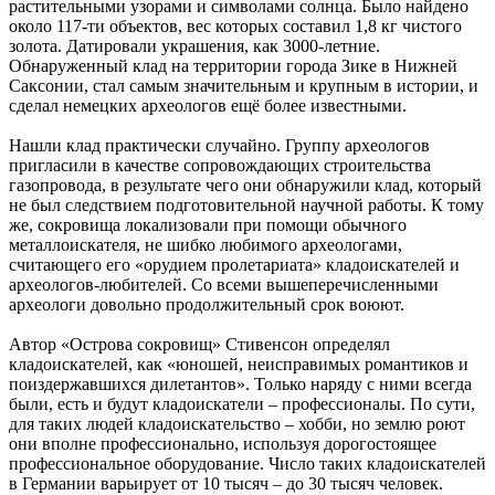
растительными узорами и символами солнца. Было найдено
около 117-ти объектов, вес которых составил 1,8 кг чистого
золота. Датировали украшения, как 3000-летние.
Обнаруженный клад на территории города Зике в Нижней
Саксонии, стал самым значительным и крупным в истории, и
сделал немецких археологов ещё более известными.
Нашли клад практически случайно. Группу археологов
пригласили в качестве сопровождающих строительства
газопровода, в результате чего они обнаружили клад, который
не был следствием подготовительной научной работы. К тому
же, сокровища локализовали при помощи обычного
металлоискателя, не шибко любимого археологами,
считающего его «орудием пролетариата» кладоискателей и
археологов-любителей. Со всеми вышеперечисленными
археологи довольно продолжительный срок воюют.
Автор «Острова сокровищ» Стивенсон определял
кладоискателей, как «юношей, неисправимых романтиков и
поиздержавшихся дилетантов». Только наряду с ними всегда
были, есть и будут кладоискатели – профессионалы. По сути,
для таких людей кладоискательство – хобби, но землю роют
они вполне профессионально, используя дорогостоящее
профессиональное оборудование. Число таких кладоискателей
в Германии варьирует от 10 тысяч – до 30 тысяч человек.