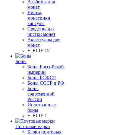
Альбомы для
монет
Листы,
монетники,
капсулы
Средства для
чистки монет
Аксессуары для
монет
+ ЕЩЕ 15
Боны
Боны Российской
империи
Боны РСФСР
Боны СССР и РФ
Боны
современной
России
Иностранные
боны
+ ЕЩЕ 1
Почтовые марки
Блоки почтовых