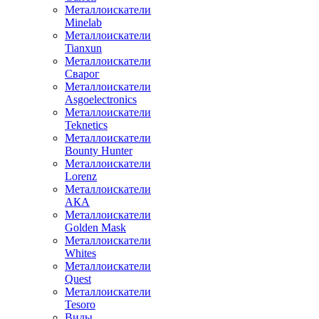
Металлоискатели
Minelab
Металлоискатели
Tianxun
Металлоискатели
Сварог
Металлоискатели
Asgoelectronics
Металлоискатели
Teknetics
Металлоискатели
Bounty Hunter
Металлоискатели
Lorenz
Металлоискатели
АКА
Металлоискатели
Golden Mask
Металлоискатели
Whites
Металлоискатели
Quest
Металлоискатели
Tesoro
Виды