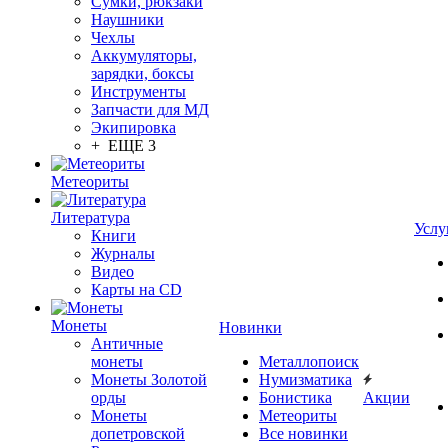
Сумки, рюкзаки
Наушники
Чехлы
Аккумуляторы,
зарядки, боксы
Инструменты
Запчасти для МД
Экипировка
+ ЕЩЕ 3
Метеориты
Литература
Услу
Книги
Журналы
Видео
Карты на CD
Монеты
Новинки
Античные
монеты
Металлопоиск
Монеты Золотой
Нумизматика
орды
Бонистика
Акции
Монеты
Метеориты
допетровской
Все новинки