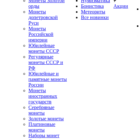
Монеты Золотой
Нумизматика
орды
Бонистика
Акции
Монеты
Метеориты
допетровской
Все новинки
Руси
Монеты
Российской
империи
Юбилейные
монеты СССР
Регулярные
монеты СССР и
РФ
Юбилейные и
памятные монеты
России
Монеты
иностранных
государств
Серебряные
монеты
Золотые монеты
Платиновые
монеты
Наборы монет