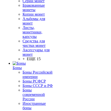
Серии монет
Бракованные
монеты
Копии монет
Альбомы для
монет
Листы,
монетники,
капсулы
Средства для
чистки монет
Аксессуары для
монет
+ ЕЩЕ 15
Боны
Боны Российской
империи
Боны РСФСР
Боны СССР и РФ
Боны
современной
России
Иностранные
боны