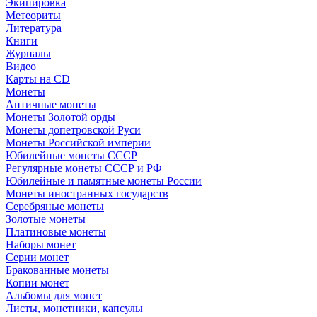
Экипировка
Метеориты
Литература
Книги
Журналы
Видео
Карты на CD
Монеты
Античные монеты
Монеты Золотой орды
Монеты допетровской Руси
Монеты Российской империи
Юбилейные монеты СССР
Регулярные монеты СССР и РФ
Юбилейные и памятные монеты России
Монеты иностранных государств
Серебряные монеты
Золотые монеты
Платиновые монеты
Наборы монет
Серии монет
Бракованные монеты
Копии монет
Альбомы для монет
Листы, монетники, капсулы