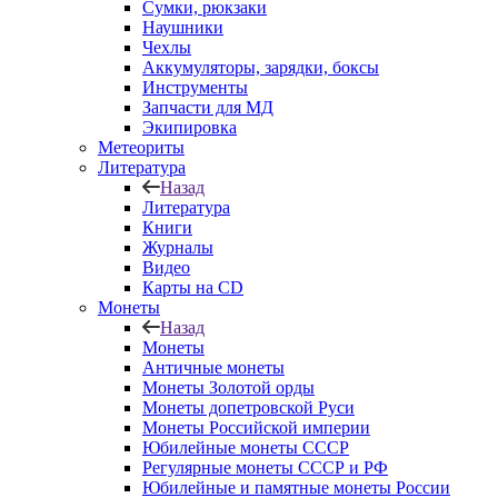
Сумки, рюкзаки
Наушники
Чехлы
Аккумуляторы, зарядки, боксы
Инструменты
Запчасти для МД
Экипировка
Метеориты
Литература
Назад
Литература
Книги
Журналы
Видео
Карты на CD
Монеты
Назад
Монеты
Античные монеты
Монеты Золотой орды
Монеты допетровской Руси
Монеты Российской империи
Юбилейные монеты СССР
Регулярные монеты СССР и РФ
Юбилейные и памятные монеты России