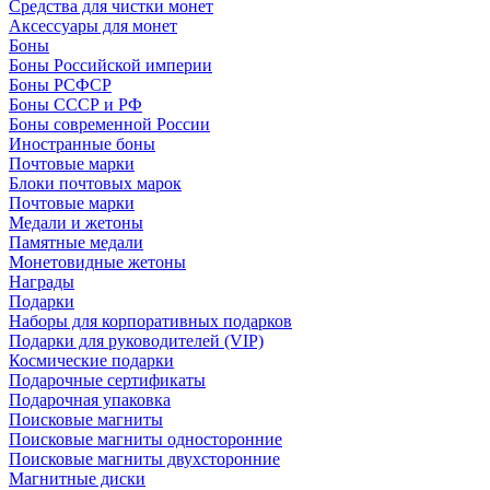
Средства для чистки монет
Аксессуары для монет
Боны
Боны Российской империи
Боны РСФСР
Боны СССР и РФ
Боны современной России
Иностранные боны
Почтовые марки
Блоки почтовых марок
Почтовые марки
Медали и жетоны
Памятные медали
Монетовидные жетоны
Награды
Подарки
Наборы для корпоративных подарков
Подарки для руководителей (VIP)
Космические подарки
Подарочные сертификаты
Подарочная упаковка
Поисковые магниты
Поисковые магниты односторонние
Поисковые магниты двухсторонние
Магнитные диски