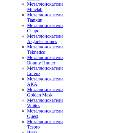
Металлоискатели
Minelab
Металлоискатели
Tianxun
Металлоискатели
Сварог
Металлоискатели
Asgoelectronics
Металлоискатели
Teknetics
Металлоискатели
Bounty Hunter
Металлоискатели
Lorenz
Металлоискатели
АКА
Металлоискатели
Golden Mask
Металлоискатели
Whites
Металлоискатели
Quest
Металлоискатели
Tesoro
Виды