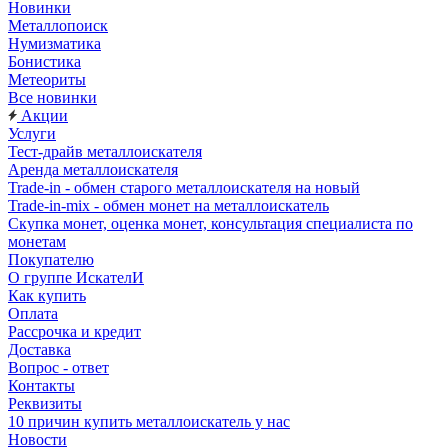
Новинки
Металлопоиск
Нумизматика
Бонистика
Метеориты
Все новинки
Акции
Услуги
Тест-драйв металлоискателя
Аренда металлоискателя
Trade-in - обмен старого металлоискателя на новый
Trade-in-mix - обмен монет на металлоискатель
Скупка монет, оценка монет, консультация специалиста по
монетам
Покупателю
О группе ИскателИ
Как купить
Оплата
Рассрочка и кредит
Доставка
Вопрос - ответ
Контакты
Реквизиты
10 причин купить металлоискатель у нас
Новости