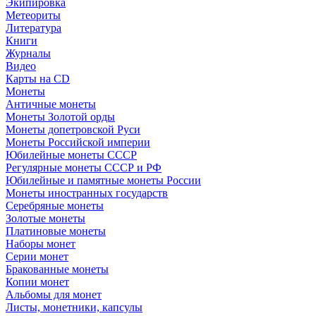
Экипировка
Метеориты
Литература
Книги
Журналы
Видео
Карты на CD
Монеты
Античные монеты
Монеты Золотой орды
Монеты допетровской Руси
Монеты Российской империи
Юбилейные монеты СССР
Регулярные монеты СССР и РФ
Юбилейные и памятные монеты России
Монеты иностранных государств
Серебряные монеты
Золотые монеты
Платиновые монеты
Наборы монет
Серии монет
Бракованные монеты
Копии монет
Альбомы для монет
Листы, монетники, капсулы