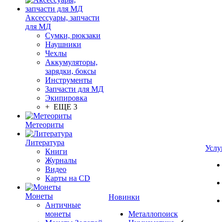
Аксессуары, запчасти
для МД
Сумки, рюкзаки
Наушники
Чехлы
Аккумуляторы,
зарядки, боксы
Инструменты
Запчасти для МД
Экипировка
+ ЕЩЕ 3
Метеориты
Литература
Услу
Книги
Журналы
Видео
Карты на CD
Монеты
Новинки
Античные
монеты
Металлопоиск