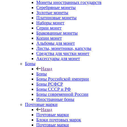
Монеты иностранных государств
Серебряные монеты
Золотые монеты
Платиновые монеты
Наборы монет
Серии монет
Бракованные монеты
Копии монет
Альбомы для монет
Листы, монетники, капсулы
Средства для чистки монет
Аксессуары для монет
Боны
Назад
Боны
Боны Российской империи
Боны РСФСР
Боны СССР и РФ
Боны современной России
Иностранные боны
Почтовые марки
Назад
Почтовые марки
Блоки почтовых марок
Почтовые марки