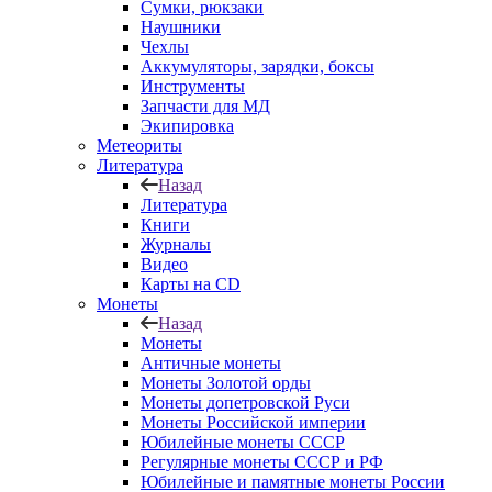
Сумки, рюкзаки
Наушники
Чехлы
Аккумуляторы, зарядки, боксы
Инструменты
Запчасти для МД
Экипировка
Метеориты
Литература
Назад
Литература
Книги
Журналы
Видео
Карты на CD
Монеты
Назад
Монеты
Античные монеты
Монеты Золотой орды
Монеты допетровской Руси
Монеты Российской империи
Юбилейные монеты СССР
Регулярные монеты СССР и РФ
Юбилейные и памятные монеты России