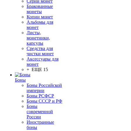
Серии монет
Бракованные
монеты
Копии монет
Альбомы для
монет
Листы,
монетники,
капсулы
Средства для
чистки монет
Аксессуары для
монет
+ ЕЩЕ 15
Боны
Боны Российской
империи
Боны РСФСР
Боны СССР и РФ
Боны
современной
России
Иностранные
боны