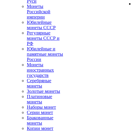
Руси
Монеты
Российской
империи
Юбилейные
монеты СССР
Регулярные
монеты СССР и
РФ
Юбилейные и
памятные монеты
России
Монеты
иностранных
государств
Серебряные
монеты
Золотые монеты
Платиновые
монеты
Наборы монет
Серии монет
Бракованные
монеты
Копии монет