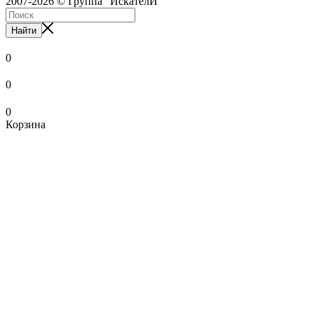
2007-2026 © Группа "ИскателИ"
Найти
0
0
0
Корзина