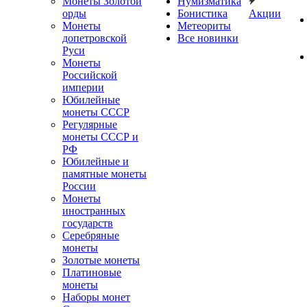
Монеты Золотой
Нумизматика
орды
Бонистика
Акции
Монеты
Метеориты
допетровской
Все новинки
Руси
Монеты
Российской
империи
Юбилейные
монеты СССР
Регулярные
монеты СССР и
РФ
Юбилейные и
памятные монеты
России
Монеты
иностранных
государств
Серебряные
монеты
Золотые монеты
Платиновые
монеты
Наборы монет