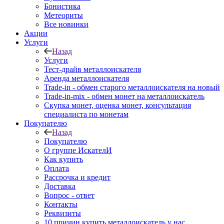
Бонистика
Метеориты
Все новинки
Акции
Услуги
Назад
Услуги
Тест-драйв металлоискателя
Аренда металлоискателя
Trade-in - обмен старого металлоискателя на новый
Trade-in-mix - обмен монет на металлоискатель
Скупка монет, оценка монет, консультация
специалиста по монетам
Покупателю
Назад
Покупателю
О группе ИскателИ
Как купить
Оплата
Рассрочка и кредит
Доставка
Вопрос - ответ
Контакты
Реквизиты
10 причин купить металлоискатель у нас