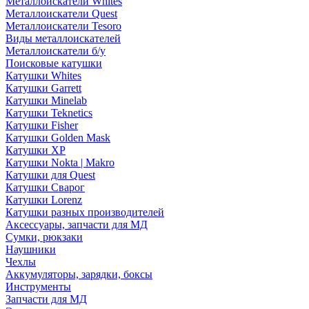
Металлоискатели Whites
Металлоискатели Quest
Металлоискатели Tesoro
Виды металлоискателей
Металлоискатели б/у
Поисковые катушки
Катушки Whites
Катушки Garrett
Катушки Minelab
Катушки Teknetics
Катушки Fisher
Катушки Golden Mask
Катушки XP
Катушки Nokta | Makro
Катушки для Quest
Катушки Сварог
Катушки Lorenz
Катушки разных производителей
Аксессуары, запчасти для МД
Сумки, рюкзаки
Наушники
Чехлы
Аккумуляторы, зарядки, боксы
Инструменты
Запчасти для МД