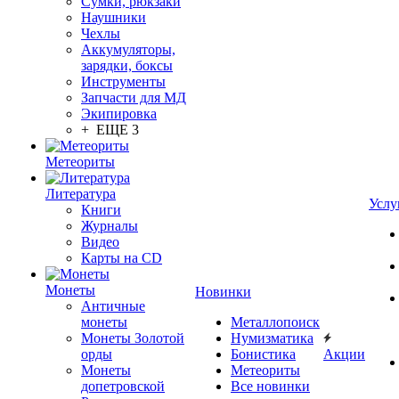
Сумки, рюкзаки
Наушники
Чехлы
Аккумуляторы,
зарядки, боксы
Инструменты
Запчасти для МД
Экипировка
+ ЕЩЕ 3
Метеориты
Литература
Услу
Книги
Журналы
Видео
Карты на CD
Монеты
Новинки
Античные
монеты
Металлопоиск
Монеты Золотой
Нумизматика
орды
Бонистика
Акции
Монеты
Метеориты
допетровской
Все новинки