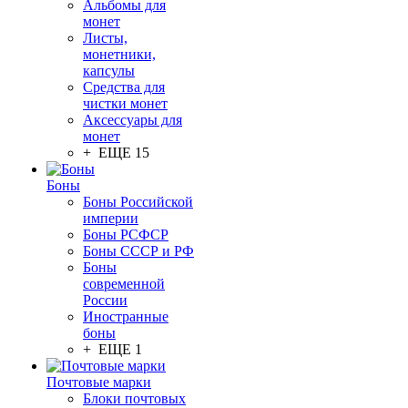
Альбомы для
монет
Листы,
монетники,
капсулы
Средства для
чистки монет
Аксессуары для
монет
+ ЕЩЕ 15
Боны
Боны Российской
империи
Боны РСФСР
Боны СССР и РФ
Боны
современной
России
Иностранные
боны
+ ЕЩЕ 1
Почтовые марки
Блоки почтовых