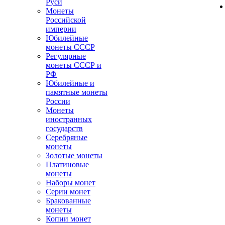
Руси
Монеты
Российской
империи
Юбилейные
монеты СССР
Регулярные
монеты СССР и
РФ
Юбилейные и
памятные монеты
России
Монеты
иностранных
государств
Серебряные
монеты
Золотые монеты
Платиновые
монеты
Наборы монет
Серии монет
Бракованные
монеты
Копии монет