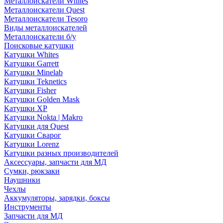
Металлоискатели Whites
Металлоискатели Quest
Металлоискатели Tesoro
Виды металлоискателей
Металлоискатели б/у
Поисковые катушки
Катушки Whites
Катушки Garrett
Катушки Minelab
Катушки Teknetics
Катушки Fisher
Катушки Golden Mask
Катушки XP
Катушки Nokta | Makro
Катушки для Quest
Катушки Сварог
Катушки Lorenz
Катушки разных производителей
Аксессуары, запчасти для МД
Сумки, рюкзаки
Наушники
Чехлы
Аккумуляторы, зарядки, боксы
Инструменты
Запчасти для МД