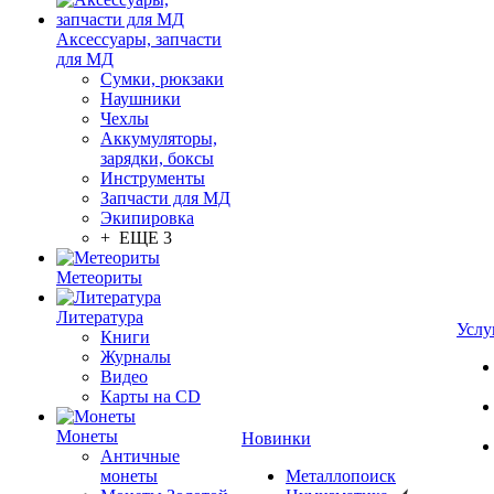
Аксессуары, запчасти
для МД
Сумки, рюкзаки
Наушники
Чехлы
Аккумуляторы,
зарядки, боксы
Инструменты
Запчасти для МД
Экипировка
+ ЕЩЕ 3
Метеориты
Литература
Услу
Книги
Журналы
Видео
Карты на CD
Монеты
Новинки
Античные
монеты
Металлопоиск