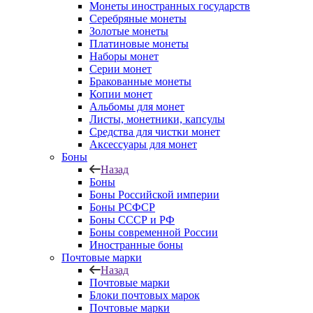
Монеты иностранных государств
Серебряные монеты
Золотые монеты
Платиновые монеты
Наборы монет
Серии монет
Бракованные монеты
Копии монет
Альбомы для монет
Листы, монетники, капсулы
Средства для чистки монет
Аксессуары для монет
Боны
Назад
Боны
Боны Российской империи
Боны РСФСР
Боны СССР и РФ
Боны современной России
Иностранные боны
Почтовые марки
Назад
Почтовые марки
Блоки почтовых марок
Почтовые марки