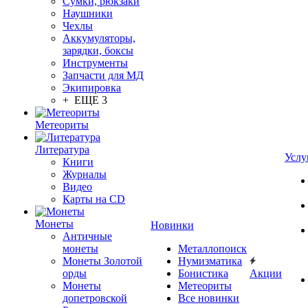
Сумки, рюкзаки
Наушники
Чехлы
Аккумуляторы,
зарядки, боксы
Инструменты
Запчасти для МД
Экипировка
+ ЕЩЕ 3
Метеориты
Литература
Услу
Книги
Журналы
Видео
Карты на CD
Монеты
Новинки
Античные
монеты
Металлопоиск
Монеты Золотой
Нумизматика
орды
Бонистика
Акции
Монеты
Метеориты
допетровской
Все новинки