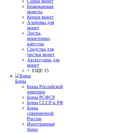
Серии монет
Бракованные
монеты
Копии монет
Альбомы для
монет
Листы,
монетники,
капсулы
Средства для
чистки монет
Аксессуары для
монет
+ ЕЩЕ 15
Боны
Боны Российской
империи
Боны РСФСР
Боны СССР и РФ
Боны
современной
России
Иностранные
боны