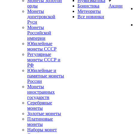
Монеты Золотой
Нумизматика
орды
Бонистика
Акции
Монеты
Метеориты
допетровской
Все новинки
Руси
Монеты
Российской
империи
Юбилейные
монеты СССР
Регулярные
монеты СССР и
РФ
Юбилейные и
памятные монеты
России
Монеты
иностранных
государств
Серебряные
монеты
Золотые монеты
Платиновые
монеты
Наборы монет