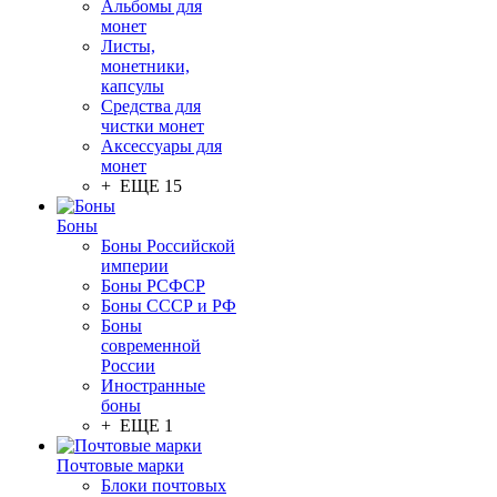
Альбомы для
монет
Листы,
монетники,
капсулы
Средства для
чистки монет
Аксессуары для
монет
+ ЕЩЕ 15
Боны
Боны Российской
империи
Боны РСФСР
Боны СССР и РФ
Боны
современной
России
Иностранные
боны
+ ЕЩЕ 1
Почтовые марки
Блоки почтовых