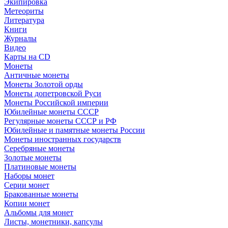
Экипировка
Метеориты
Литература
Книги
Журналы
Видео
Карты на CD
Монеты
Античные монеты
Монеты Золотой орды
Монеты допетровской Руси
Монеты Российской империи
Юбилейные монеты СССР
Регулярные монеты СССР и РФ
Юбилейные и памятные монеты России
Монеты иностранных государств
Серебряные монеты
Золотые монеты
Платиновые монеты
Наборы монет
Серии монет
Бракованные монеты
Копии монет
Альбомы для монет
Листы, монетники, капсулы