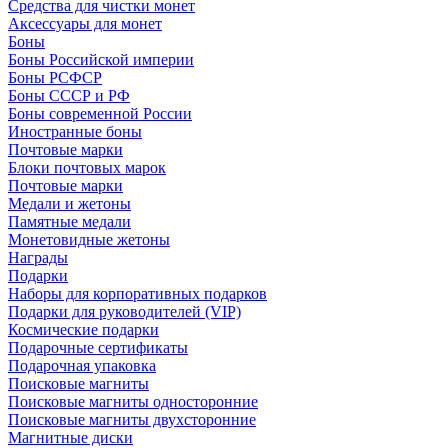
Средства для чистки монет
Аксессуары для монет
Боны
Боны Российской империи
Боны РСФСР
Боны СССР и РФ
Боны современной России
Иностранные боны
Почтовые марки
Блоки почтовых марок
Почтовые марки
Медали и жетоны
Памятные медали
Монетовидные жетоны
Награды
Подарки
Наборы для корпоративных подарков
Подарки для руководителей (VIP)
Космические подарки
Подарочные сертификаты
Подарочная упаковка
Поисковые магниты
Поисковые магниты односторонние
Поисковые магниты двухсторонние
Магнитные диски