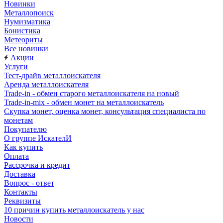
Новинки
Металлопоиск
Нумизматика
Бонистика
Метеориты
Все новинки
Акции
Услуги
Тест-драйв металлоискателя
Аренда металлоискателя
Trade-in - обмен старого металлоискателя на новый
Trade-in-mix - обмен монет на металлоискатель
Скупка монет, оценка монет, консультация специалиста по
монетам
Покупателю
О группе ИскателИ
Как купить
Оплата
Рассрочка и кредит
Доставка
Вопрос - ответ
Контакты
Реквизиты
10 причин купить металлоискатель у нас
Новости