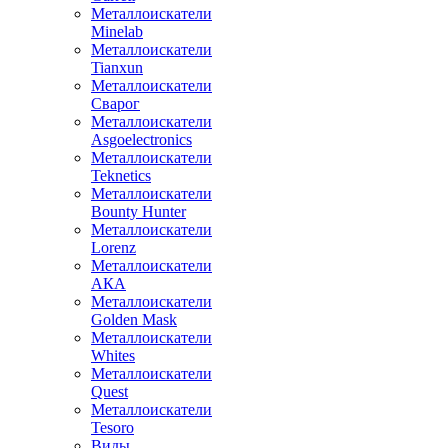
Металлоискатели
Minelab
Металлоискатели
Tianxun
Металлоискатели
Сварог
Металлоискатели
Asgoelectronics
Металлоискатели
Teknetics
Металлоискатели
Bounty Hunter
Металлоискатели
Lorenz
Металлоискатели
АКА
Металлоискатели
Golden Mask
Металлоискатели
Whites
Металлоискатели
Quest
Металлоискатели
Tesoro
Виды