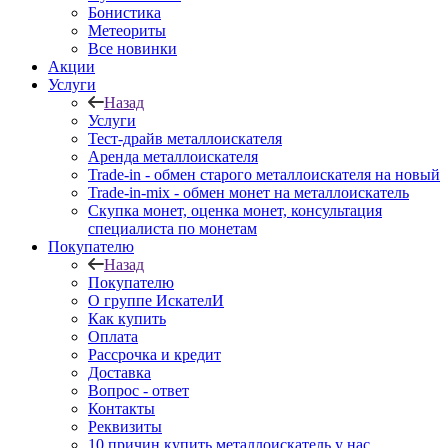
Бонистика
Метеориты
Все новинки
Акции
Услуги
Назад
Услуги
Тест-драйв металлоискателя
Аренда металлоискателя
Trade-in - обмен старого металлоискателя на новый
Trade-in-mix - обмен монет на металлоискатель
Скупка монет, оценка монет, консультация
специалиста по монетам
Покупателю
Назад
Покупателю
О группе ИскателИ
Как купить
Оплата
Рассрочка и кредит
Доставка
Вопрос - ответ
Контакты
Реквизиты
10 причин купить металлоискатель у нас