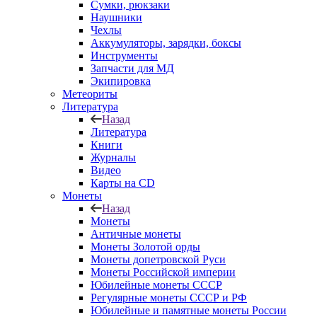
Сумки, рюкзаки
Наушники
Чехлы
Аккумуляторы, зарядки, боксы
Инструменты
Запчасти для МД
Экипировка
Метеориты
Литература
Назад
Литература
Книги
Журналы
Видео
Карты на CD
Монеты
Назад
Монеты
Античные монеты
Монеты Золотой орды
Монеты допетровской Руси
Монеты Российской империи
Юбилейные монеты СССР
Регулярные монеты СССР и РФ
Юбилейные и памятные монеты России