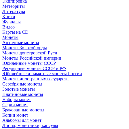
Экипировка
Метеориты
Литература
Книги
Журналы
Видео
Карты на CD
Монеты
Античные монеты
Монеты Золотой орды
Монеты допетровской Руси
Монеты Российской империи
Юбилейные монеты СССР
Регулярные монеты СССР и РФ
Юбилейные и памятные монеты России
Монеты иностранных государств
Серебряные монеты
Золотые монеты
Платиновые монеты
Наборы монет
Серии монет
Бракованные монеты
Копии монет
Альбомы для монет
Листы, монетники, капсулы