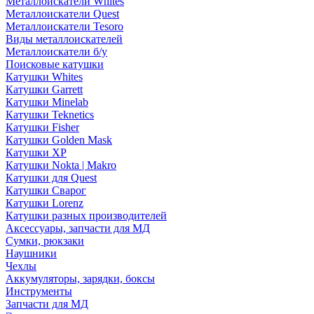
Металлоискатели Whites
Металлоискатели Quest
Металлоискатели Tesoro
Виды металлоискателей
Металлоискатели б/у
Поисковые катушки
Катушки Whites
Катушки Garrett
Катушки Minelab
Катушки Teknetics
Катушки Fisher
Катушки Golden Mask
Катушки XP
Катушки Nokta | Makro
Катушки для Quest
Катушки Сварог
Катушки Lorenz
Катушки разных производителей
Аксессуары, запчасти для МД
Сумки, рюкзаки
Наушники
Чехлы
Аккумуляторы, зарядки, боксы
Инструменты
Запчасти для МД