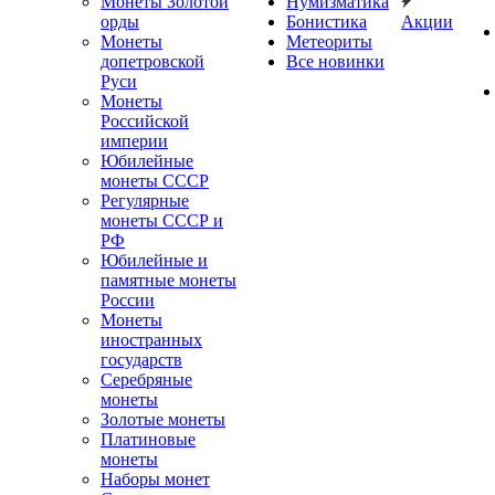
Монеты Золотой
Нумизматика
орды
Бонистика
Акции
Монеты
Метеориты
допетровской
Все новинки
Руси
Монеты
Российской
империи
Юбилейные
монеты СССР
Регулярные
монеты СССР и
РФ
Юбилейные и
памятные монеты
России
Монеты
иностранных
государств
Серебряные
монеты
Золотые монеты
Платиновые
монеты
Наборы монет