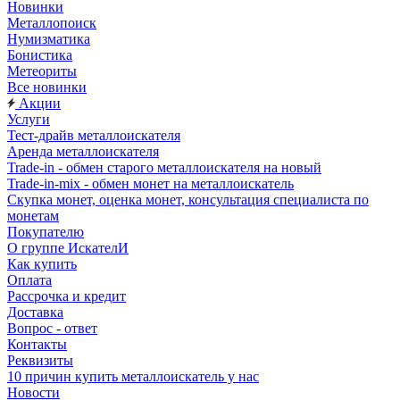
Новинки
Металлопоиск
Нумизматика
Бонистика
Метеориты
Все новинки
Акции
Услуги
Тест-драйв металлоискателя
Аренда металлоискателя
Trade-in - обмен старого металлоискателя на новый
Trade-in-mix - обмен монет на металлоискатель
Скупка монет, оценка монет, консультация специалиста по
монетам
Покупателю
О группе ИскателИ
Как купить
Оплата
Рассрочка и кредит
Доставка
Вопрос - ответ
Контакты
Реквизиты
10 причин купить металлоискатель у нас
Новости