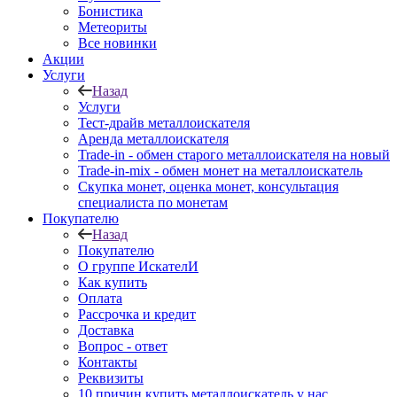
Бонистика
Метеориты
Все новинки
Акции
Услуги
Назад
Услуги
Тест-драйв металлоискателя
Аренда металлоискателя
Trade-in - обмен старого металлоискателя на новый
Trade-in-mix - обмен монет на металлоискатель
Скупка монет, оценка монет, консультация
специалиста по монетам
Покупателю
Назад
Покупателю
О группе ИскателИ
Как купить
Оплата
Рассрочка и кредит
Доставка
Вопрос - ответ
Контакты
Реквизиты
10 причин купить металлоискатель у нас