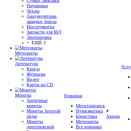
Сумки, рюкзаки
Наушники
Чехлы
Аккумуляторы,
зарядки, боксы
Инструменты
Запчасти для МД
Экипировка
+ ЕЩЕ 3
Метеориты
Литература
Услу
Книги
Журналы
Видео
Карты на CD
Монеты
Новинки
Античные
монеты
Металлопоиск
Монеты Золотой
Нумизматика
орды
Бонистика
Акции
Монеты
Метеориты
допетровской
Все новинки