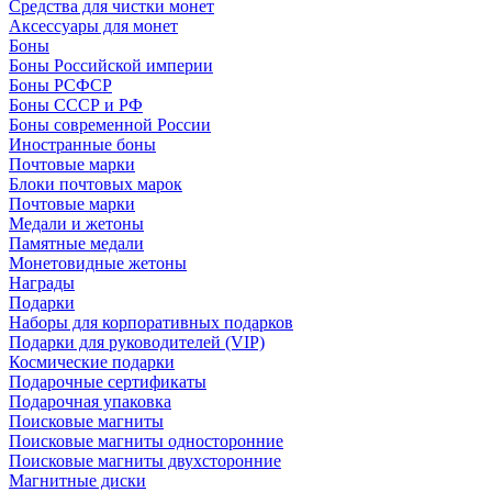
Средства для чистки монет
Аксессуары для монет
Боны
Боны Российской империи
Боны РСФСР
Боны СССР и РФ
Боны современной России
Иностранные боны
Почтовые марки
Блоки почтовых марок
Почтовые марки
Медали и жетоны
Памятные медали
Монетовидные жетоны
Награды
Подарки
Наборы для корпоративных подарков
Подарки для руководителей (VIP)
Космические подарки
Подарочные сертификаты
Подарочная упаковка
Поисковые магниты
Поисковые магниты односторонние
Поисковые магниты двухсторонние
Магнитные диски