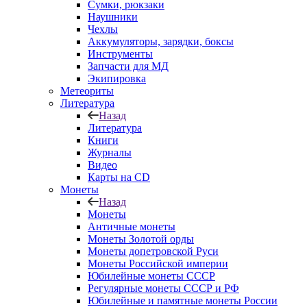
Сумки, рюкзаки
Наушники
Чехлы
Аккумуляторы, зарядки, боксы
Инструменты
Запчасти для МД
Экипировка
Метеориты
Литература
Назад
Литература
Книги
Журналы
Видео
Карты на CD
Монеты
Назад
Монеты
Античные монеты
Монеты Золотой орды
Монеты допетровской Руси
Монеты Российской империи
Юбилейные монеты СССР
Регулярные монеты СССР и РФ
Юбилейные и памятные монеты России