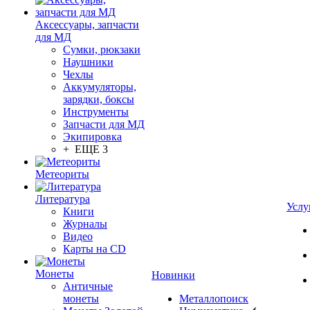
Аксессуары, запчасти
для МД
Сумки, рюкзаки
Наушники
Чехлы
Аккумуляторы,
зарядки, боксы
Инструменты
Запчасти для МД
Экипировка
+ ЕЩЕ 3
Метеориты
Литература
Услу
Книги
Журналы
Видео
Карты на CD
Монеты
Новинки
Античные
монеты
Металлопоиск