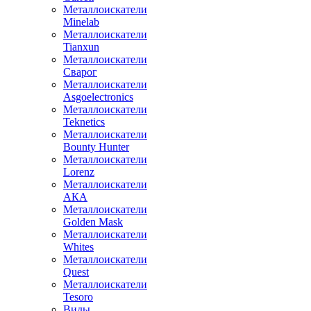
Металлоискатели
Minelab
Металлоискатели
Tianxun
Металлоискатели
Сварог
Металлоискатели
Asgoelectronics
Металлоискатели
Teknetics
Металлоискатели
Bounty Hunter
Металлоискатели
Lorenz
Металлоискатели
АКА
Металлоискатели
Golden Mask
Металлоискатели
Whites
Металлоискатели
Quest
Металлоискатели
Tesoro
Виды