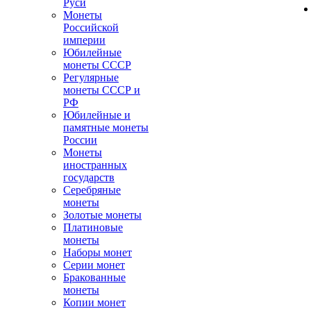
Руси
Монеты
Российской
империи
Юбилейные
монеты СССР
Регулярные
монеты СССР и
РФ
Юбилейные и
памятные монеты
России
Монеты
иностранных
государств
Серебряные
монеты
Золотые монеты
Платиновые
монеты
Наборы монет
Серии монет
Бракованные
монеты
Копии монет