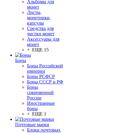
Альбомы для
монет
Листы,
монетники,
капсулы
Средства для
чистки монет
Аксессуары для
монет
+ ЕЩЕ 15
Боны
Боны Российской
империи
Боны РСФСР
Боны СССР и РФ
Боны
современной
России
Иностранные
боны
+ ЕЩЕ 1
Почтовые марки
Блоки почтовых