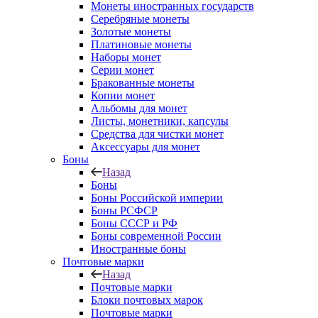
Монеты иностранных государств
Серебряные монеты
Золотые монеты
Платиновые монеты
Наборы монет
Серии монет
Бракованные монеты
Копии монет
Альбомы для монет
Листы, монетники, капсулы
Средства для чистки монет
Аксессуары для монет
Боны
Назад
Боны
Боны Российской империи
Боны РСФСР
Боны СССР и РФ
Боны современной России
Иностранные боны
Почтовые марки
Назад
Почтовые марки
Блоки почтовых марок
Почтовые марки