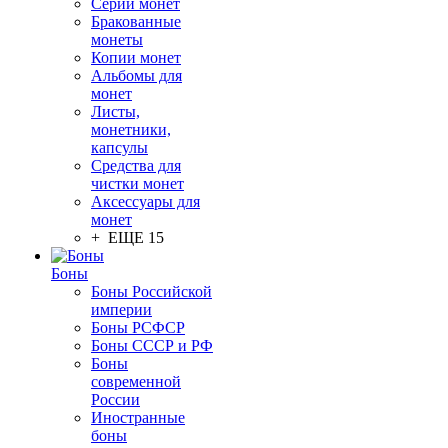
Серии монет
Бракованные
монеты
Копии монет
Альбомы для
монет
Листы,
монетники,
капсулы
Средства для
чистки монет
Аксессуары для
монет
+ ЕЩЕ 15
Боны
Боны Российской
империи
Боны РСФСР
Боны СССР и РФ
Боны
современной
России
Иностранные
боны