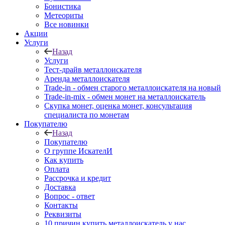
Бонистика
Метеориты
Все новинки
Акции
Услуги
Назад
Услуги
Тест-драйв металлоискателя
Аренда металлоискателя
Trade-in - обмен старого металлоискателя на новый
Trade-in-mix - обмен монет на металлоискатель
Скупка монет, оценка монет, консультация
специалиста по монетам
Покупателю
Назад
Покупателю
О группе ИскателИ
Как купить
Оплата
Рассрочка и кредит
Доставка
Вопрос - ответ
Контакты
Реквизиты
10 причин купить металлоискатель у нас