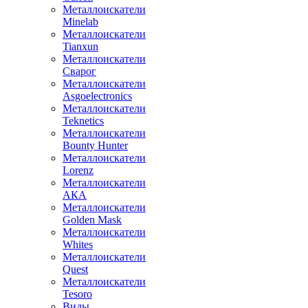
Металлоискатели
Minelab
Металлоискатели
Tianxun
Металлоискатели
Сварог
Металлоискатели
Asgoelectronics
Металлоискатели
Teknetics
Металлоискатели
Bounty Hunter
Металлоискатели
Lorenz
Металлоискатели
АКА
Металлоискатели
Golden Mask
Металлоискатели
Whites
Металлоискатели
Quest
Металлоискатели
Tesoro
Виды