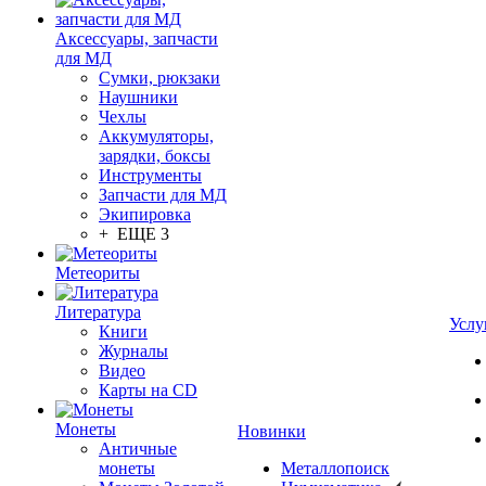
Аксессуары, запчасти
для МД
Сумки, рюкзаки
Наушники
Чехлы
Аккумуляторы,
зарядки, боксы
Инструменты
Запчасти для МД
Экипировка
+ ЕЩЕ 3
Метеориты
Литература
Услу
Книги
Журналы
Видео
Карты на CD
Монеты
Новинки
Античные
монеты
Металлопоиск