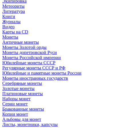
Экипировка
Метеориты
Литература
Книги
Журналы
Видео
Карты на CD
Монеты
Античные монеты
Монеты Золотой орды
Монеты допетровской Руси
Монеты Российской империи
Юбилейные монеты СССР
Регулярные монеты СССР и РФ
Юбилейные и памятные монеты России
Монеты иностранных государств
Серебряные монеты
Золотые монеты
Платиновые монеты
Наборы монет
Серии монет
Бракованные монеты
Копии монет
Альбомы для монет
Листы, монетники, капсулы