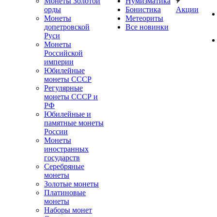
Монеты Золотой
Нумизматика
орды
Бонистика
Акции
Монеты
Метеориты
допетровской
Все новинки
Руси
Монеты
Российской
империи
Юбилейные
монеты СССР
Регулярные
монеты СССР и
РФ
Юбилейные и
памятные монеты
России
Монеты
иностранных
государств
Серебряные
монеты
Золотые монеты
Платиновые
монеты
Наборы монет