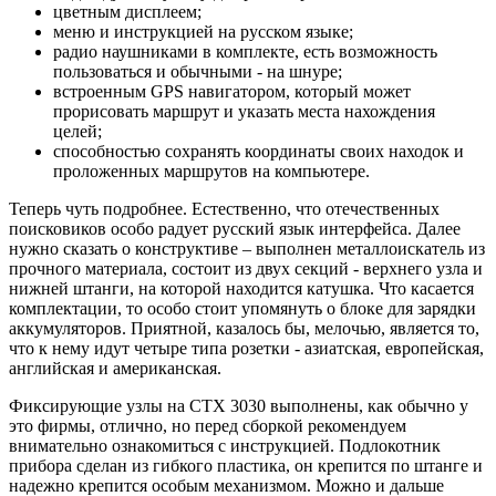
цветным дисплеем;
меню и инструкцией на русском языке;
радио наушниками в комплекте, есть возможность
пользоваться и обычными - на шнуре;
встроенным GPS навигатором, который может
прорисовать маршрут и указать места нахождения
целей;
способностью сохранять координаты своих находок и
проложенных маршрутов на компьютере.
Теперь чуть подробнее. Естественно, что отечественных
поисковиков особо радует русский язык интерфейса. Далее
нужно сказать о конструктиве – выполнен металлоискатель из
прочного материала, состоит из двух секций - верхнего узла и
нижней штанги, на которой находится катушка. Что касается
комплектации, то особо стоит упомянуть о блоке для зарядки
аккумуляторов. Приятной, казалось бы, мелочью, является то,
что к нему идут четыре типа розетки - азиатская, европейская,
английская и американская.
Фиксирующие узлы на CTX 3030 выполнены, как обычно у
это фирмы, отлично, но перед сборкой рекомендуем
внимательно ознакомиться с инструкцией. Подлокотник
прибора сделан из гибкого пластика, он крепится по штанге и
надежно крепится особым механизмом. Можно и дальше