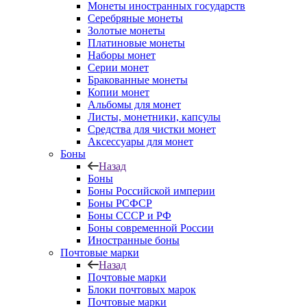
Монеты иностранных государств
Серебряные монеты
Золотые монеты
Платиновые монеты
Наборы монет
Серии монет
Бракованные монеты
Копии монет
Альбомы для монет
Листы, монетники, капсулы
Средства для чистки монет
Аксессуары для монет
Боны
Назад
Боны
Боны Российской империи
Боны РСФСР
Боны СССР и РФ
Боны современной России
Иностранные боны
Почтовые марки
Назад
Почтовые марки
Блоки почтовых марок
Почтовые марки