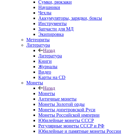
Сумки, рюкзаки
Наушники
Чехлы
Аккумуляторы, зарядки, боксы
Инструменты
Запчасти для МД
Экипировка
Метеориты
Литература
Назад
Литература
Книги
Журналы
Видео
Карты на CD
Монеты
Назад
Монеты
Античные монеты
Монеты Золотой орды
Монеты допетровской Руси
Монеты Российской империи
Юбилейные монеты СССР
Регулярные монеты СССР и РФ
Юбилейные и памятные монеты России