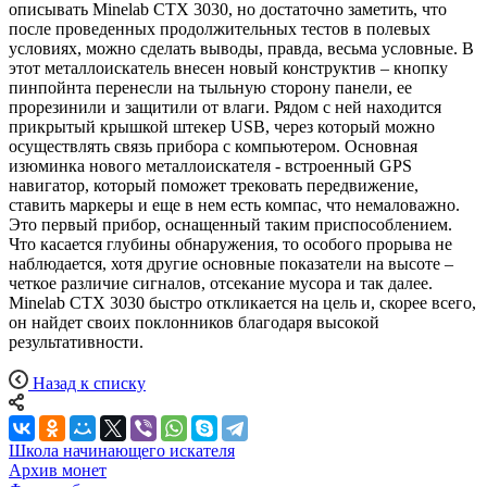
описывать Minelab CTX 3030, но достаточно заметить, что
после проведенных продолжительных тестов в полевых
условиях, можно сделать выводы, правда, весьма условные. В
этот металлоискатель внесен новый конструктив – кнопку
пинпойнта перенесли на тыльную сторону панели, ее
прорезинили и защитили от влаги. Рядом с ней находится
прикрытый крышкой штекер USB, через который можно
осуществлять связь прибора с компьютером. Основная
изюминка нового металлоискателя - встроенный GPS
навигатор, который поможет трековать передвижение,
ставить маркеры и еще в нем есть компас, что немаловажно.
Это первый прибор, оснащенный таким приспособлением.
Что касается глубины обнаружения, то особого прорыва не
наблюдается, хотя другие основные показатели на высоте –
четкое различие сигналов, отсекание мусора и так далее.
Minelab CTX 3030 быстро откликается на цель и, скорее всего,
он найдет своих поклонников благодаря высокой
результативности.
Назад к списку
Школа начинающего искателя
Архив монет