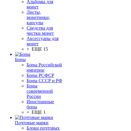
Альбомы для
монет
Листы,
монетники,
капсулы
Средства для
чистки монет
Аксессуары для
монет
+ ЕЩЕ 15
Боны
Боны Российской
империи
Боны РСФСР
Боны СССР и РФ
Боны
современной
России
Иностранные
боны
+ ЕЩЕ 1
Почтовые марки
Блоки почтовых