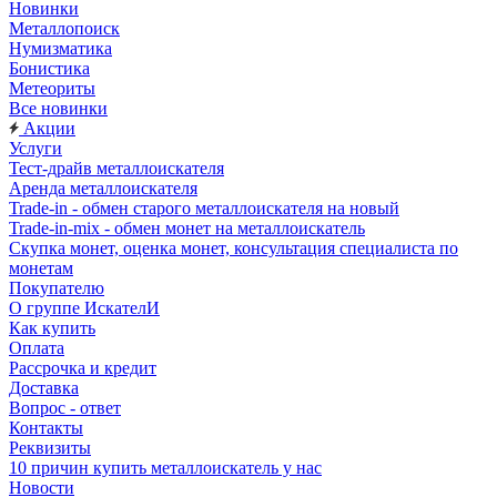
Новинки
Металлопоиск
Нумизматика
Бонистика
Метеориты
Все новинки
Акции
Услуги
Тест-драйв металлоискателя
Аренда металлоискателя
Trade-in - обмен старого металлоискателя на новый
Trade-in-mix - обмен монет на металлоискатель
Скупка монет, оценка монет, консультация специалиста по
монетам
Покупателю
О группе ИскателИ
Как купить
Оплата
Рассрочка и кредит
Доставка
Вопрос - ответ
Контакты
Реквизиты
10 причин купить металлоискатель у нас
Новости