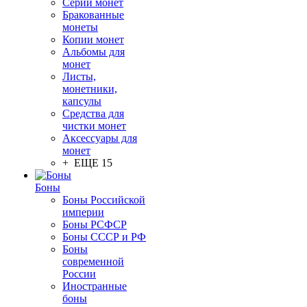
Серии монет
Бракованные
монеты
Копии монет
Альбомы для
монет
Листы,
монетники,
капсулы
Средства для
чистки монет
Аксессуары для
монет
+ ЕЩЕ 15
Боны
Боны Российской
империи
Боны РСФСР
Боны СССР и РФ
Боны
современной
России
Иностранные
боны