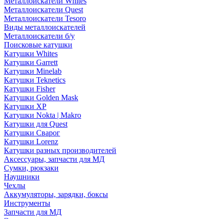
Металлоискатели Whites
Металлоискатели Quest
Металлоискатели Tesoro
Виды металлоискателей
Металлоискатели б/у
Поисковые катушки
Катушки Whites
Катушки Garrett
Катушки Minelab
Катушки Teknetics
Катушки Fisher
Катушки Golden Mask
Катушки XP
Катушки Nokta | Makro
Катушки для Quest
Катушки Сварог
Катушки Lorenz
Катушки разных производителей
Аксессуары, запчасти для МД
Сумки, рюкзаки
Наушники
Чехлы
Аккумуляторы, зарядки, боксы
Инструменты
Запчасти для МД