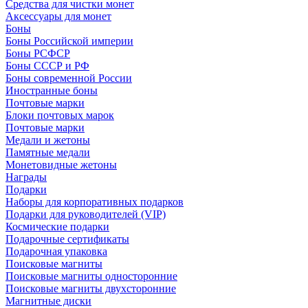
Средства для чистки монет
Аксессуары для монет
Боны
Боны Российской империи
Боны РСФСР
Боны СССР и РФ
Боны современной России
Иностранные боны
Почтовые марки
Блоки почтовых марок
Почтовые марки
Медали и жетоны
Памятные медали
Монетовидные жетоны
Награды
Подарки
Наборы для корпоративных подарков
Подарки для руководителей (VIP)
Космические подарки
Подарочные сертификаты
Подарочная упаковка
Поисковые магниты
Поисковые магниты односторонние
Поисковые магниты двухсторонние
Магнитные диски