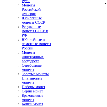
Руси
Монеты
Российской
империи
Юбилейные
монеты СССР
Регулярные
монеты СССР и
РФ
Юбилейные и
памятные монеты
России
Монеты
иностранных
государств
Серебряные
монеты
Золотые монеты
Платиновые
монеты
Наборы монет
Серии монет
Бракованные
монеты
Копии монет