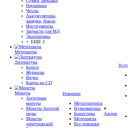
Сумки, рюкзаки
Наушники
Чехлы
Аккумуляторы,
зарядки, боксы
Инструменты
Запчасти для МД
Экипировка
+ ЕЩЕ 3
Метеориты
Литература
Услу
Книги
Журналы
Видео
Карты на CD
Монеты
Новинки
Античные
монеты
Металлопоиск
Монеты Золотой
Нумизматика
орды
Бонистика
Акции
Монеты
Метеориты
допетровской
Все новинки