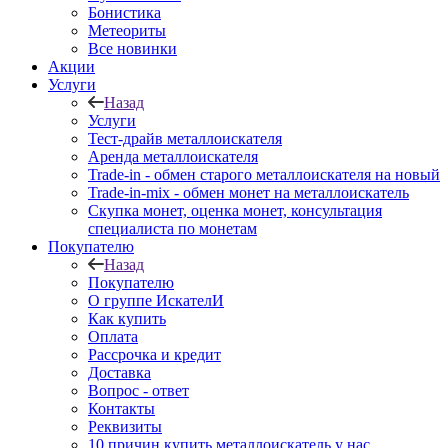
Бонистика
Метеориты
Все новинки
Акции
Услуги
Назад
Услуги
Тест-драйв металлоискателя
Аренда металлоискателя
Trade-in - обмен старого металлоискателя на новый
Trade-in-mix - обмен монет на металлоискатель
Скупка монет, оценка монет, консультация
специалиста по монетам
Покупателю
Назад
Покупателю
О группе ИскателИ
Как купить
Оплата
Рассрочка и кредит
Доставка
Вопрос - ответ
Контакты
Реквизиты
10 причин купить металлоискатель у нас