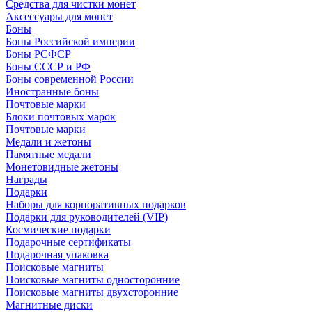
Средства для чистки монет
Аксессуары для монет
Боны
Боны Российской империи
Боны РСФСР
Боны СССР и РФ
Боны современной России
Иностранные боны
Почтовые марки
Блоки почтовых марок
Почтовые марки
Медали и жетоны
Памятные медали
Монетовидные жетоны
Награды
Подарки
Наборы для корпоративных подарков
Подарки для руководителей (VIP)
Космические подарки
Подарочные сертификаты
Подарочная упаковка
Поисковые магниты
Поисковые магниты односторонние
Поисковые магниты двухсторонние
Магнитные диски