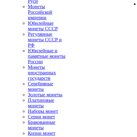
Руси
Монеты
Российской
империи
Юбилейные
монеты СССР
Регулярные
монеты СССР и
РФ
Юбилейные и
памятные монеты
России
Монеты
иностранных
государств
Серебряные
монеты
Золотые монеты
Платиновые
монеты
Наборы монет
Серии монет
Бракованные
монеты
Копии монет