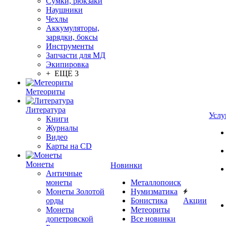
Сумки, рюкзаки
Наушники
Чехлы
Аккумуляторы,
зарядки, боксы
Инструменты
Запчасти для МД
Экипировка
+ ЕЩЕ 3
Метеориты
Литература
Услу
Книги
Журналы
Видео
Карты на CD
Монеты
Новинки
Античные
монеты
Металлопоиск
Монеты Золотой
Нумизматика
орды
Бонистика
Акции
Монеты
Метеориты
допетровской
Все новинки