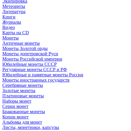
Экипировка
Метеориты
Литература
Книги
Журналы
Видео
Карты на CD
Монеты
Античные монеты
Монеты Золотой орды
Монеты допетровской Руси
Монеты Российской империи
Юбилейные монеты СССР
Регулярные монеты СССР и РФ
Юбилейные и памятные монеты России
Монеты иностранных государств
Серебряные монеты
Золотые монеты
Платиновые монеты
Наборы монет
Серии монет
Бракованные монеты
Копии монет
Альбомы для монет
Листы, монетники, капсулы