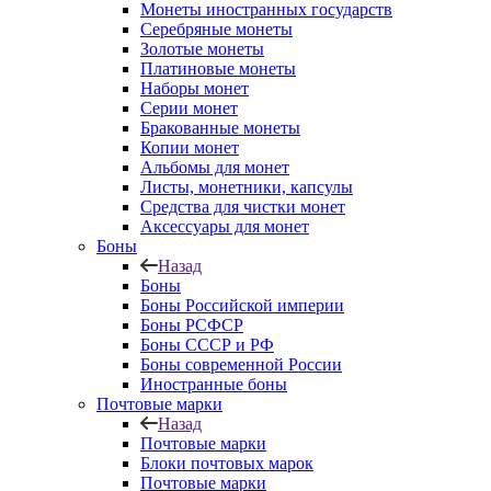
Монеты иностранных государств
Серебряные монеты
Золотые монеты
Платиновые монеты
Наборы монет
Серии монет
Бракованные монеты
Копии монет
Альбомы для монет
Листы, монетники, капсулы
Средства для чистки монет
Аксессуары для монет
Боны
Назад
Боны
Боны Российской империи
Боны РСФСР
Боны СССР и РФ
Боны современной России
Иностранные боны
Почтовые марки
Назад
Почтовые марки
Блоки почтовых марок
Почтовые марки