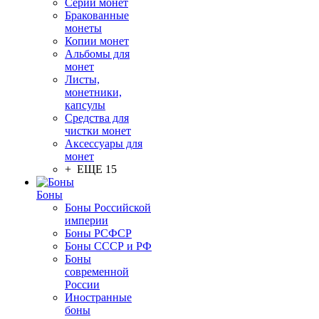
Серии монет
Бракованные
монеты
Копии монет
Альбомы для
монет
Листы,
монетники,
капсулы
Средства для
чистки монет
Аксессуары для
монет
+ ЕЩЕ 15
Боны
Боны Российской
империи
Боны РСФСР
Боны СССР и РФ
Боны
современной
России
Иностранные
боны