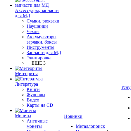
Аксессуары, запчасти
для МД
Сумки, рюкзаки
Наушники
Чехлы
Аккумуляторы,
зарядки, боксы
Инструменты
Запчасти для МД
Экипировка
+ ЕЩЕ 3
Метеориты
Литература
Услу
Книги
Журналы
Видео
Карты на CD
Монеты
Новинки
Античные
монеты
Металлопоиск