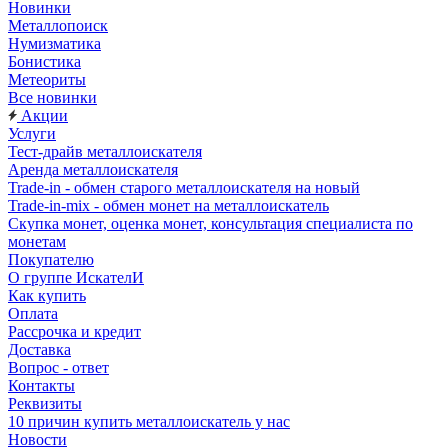
Новинки
Металлопоиск
Нумизматика
Бонистика
Метеориты
Все новинки
Акции
Услуги
Тест-драйв металлоискателя
Аренда металлоискателя
Trade-in - обмен старого металлоискателя на новый
Trade-in-mix - обмен монет на металлоискатель
Скупка монет, оценка монет, консультация специалиста по
монетам
Покупателю
О группе ИскателИ
Как купить
Оплата
Рассрочка и кредит
Доставка
Вопрос - ответ
Контакты
Реквизиты
10 причин купить металлоискатель у нас
Новости