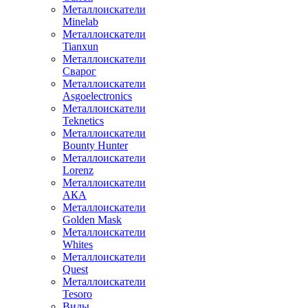
Металлоискатели
Minelab
Металлоискатели
Tianxun
Металлоискатели
Сварог
Металлоискатели
Asgoelectronics
Металлоискатели
Teknetics
Металлоискатели
Bounty Hunter
Металлоискатели
Lorenz
Металлоискатели
АКА
Металлоискатели
Golden Mask
Металлоискатели
Whites
Металлоискатели
Quest
Металлоискатели
Tesoro
Виды