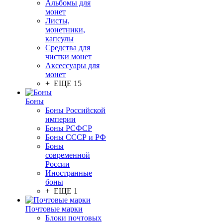
Альбомы для
монет
Листы,
монетники,
капсулы
Средства для
чистки монет
Аксессуары для
монет
+ ЕЩЕ 15
Боны
Боны Российской
империи
Боны РСФСР
Боны СССР и РФ
Боны
современной
России
Иностранные
боны
+ ЕЩЕ 1
Почтовые марки
Блоки почтовых