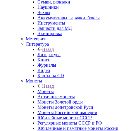
Сумки, рюкзаки
Наушники
Чехлы
Аккумуляторы, зарядки, боксы
Инструменты
Запчасти для МД
Экипировка
Метеориты
Литература
Назад
Литература
Книги
Журналы
Видео
Карты на CD
Монеты
Назад
Монеты
Античные монеты
Монеты Золотой орды
Монеты допетровской Руси
Монеты Российской империи
Юбилейные монеты СССР
Регулярные монеты СССР и РФ
Юбилейные и памятные монеты России