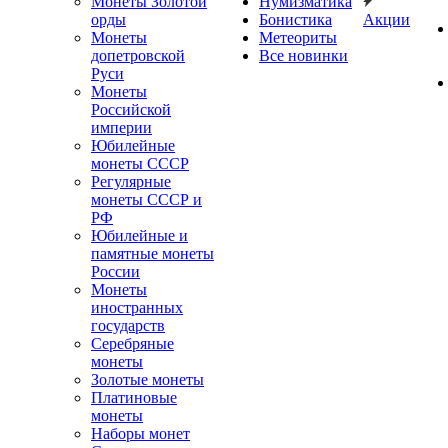
Монеты Золотой
Нумизматика
орды
Бонистика
Акции
Монеты
Метеориты
допетровской
Все новинки
Руси
Монеты
Российской
империи
Юбилейные
монеты СССР
Регулярные
монеты СССР и
РФ
Юбилейные и
памятные монеты
России
Монеты
иностранных
государств
Серебряные
монеты
Золотые монеты
Платиновые
монеты
Наборы монет