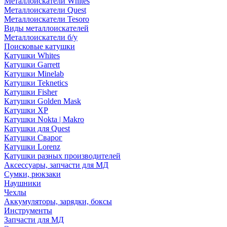
Металлоискатели Whites
Металлоискатели Quest
Металлоискатели Tesoro
Виды металлоискателей
Металлоискатели б/у
Поисковые катушки
Катушки Whites
Катушки Garrett
Катушки Minelab
Катушки Teknetics
Катушки Fisher
Катушки Golden Mask
Катушки XP
Катушки Nokta | Makro
Катушки для Quest
Катушки Сварог
Катушки Lorenz
Катушки разных производителей
Аксессуары, запчасти для МД
Сумки, рюкзаки
Наушники
Чехлы
Аккумуляторы, зарядки, боксы
Инструменты
Запчасти для МД