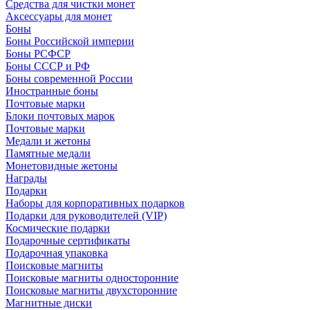
Средства для чистки монет
Аксессуары для монет
Боны
Боны Российской империи
Боны РСФСР
Боны СССР и РФ
Боны современной России
Иностранные боны
Почтовые марки
Блоки почтовых марок
Почтовые марки
Медали и жетоны
Памятные медали
Монетовидные жетоны
Награды
Подарки
Наборы для корпоративных подарков
Подарки для руководителей (VIP)
Космические подарки
Подарочные сертификаты
Подарочная упаковка
Поисковые магниты
Поисковые магниты односторонние
Поисковые магниты двухсторонние
Магнитные диски