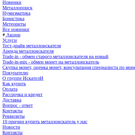
Новинки
Металлопоиск
Нумизматика
Бонистика
Метеориты
Все новинки
Акции
Услуги
Тест-драйв металлоискателя
Аренда металлоискателя
Trade-in - обмен старого металлоискателя на новый
Trade-in-mix - обмен монет на металлоискатель
Скупка монет, оценка монет, консультация специалиста по мон
Покупателю
О группе ИскателИ
Как купить
Оплата
Рассрочка и кредит
Доставка
Вопрос - ответ
Контакты
Реквизиты
10 причин купить металлоискатель у нас
Новости
Контакты