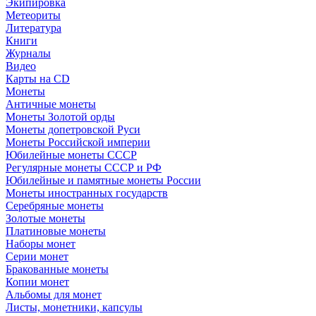
Экипировка
Метеориты
Литература
Книги
Журналы
Видео
Карты на CD
Монеты
Античные монеты
Монеты Золотой орды
Монеты допетровской Руси
Монеты Российской империи
Юбилейные монеты СССР
Регулярные монеты СССР и РФ
Юбилейные и памятные монеты России
Монеты иностранных государств
Серебряные монеты
Золотые монеты
Платиновые монеты
Наборы монет
Серии монет
Бракованные монеты
Копии монет
Альбомы для монет
Листы, монетники, капсулы