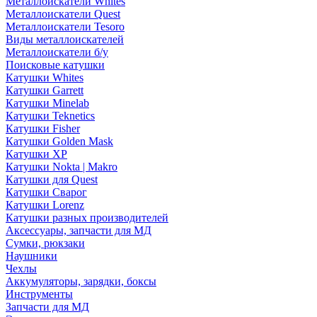
Металлоискатели Whites
Металлоискатели Quest
Металлоискатели Tesoro
Виды металлоискателей
Металлоискатели б/у
Поисковые катушки
Катушки Whites
Катушки Garrett
Катушки Minelab
Катушки Teknetics
Катушки Fisher
Катушки Golden Mask
Катушки XP
Катушки Nokta | Makro
Катушки для Quest
Катушки Сварог
Катушки Lorenz
Катушки разных производителей
Аксессуары, запчасти для МД
Сумки, рюкзаки
Наушники
Чехлы
Аккумуляторы, зарядки, боксы
Инструменты
Запчасти для МД