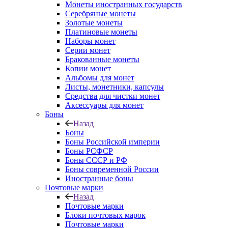
Монеты иностранных государств
Серебряные монеты
Золотые монеты
Платиновые монеты
Наборы монет
Серии монет
Бракованные монеты
Копии монет
Альбомы для монет
Листы, монетники, капсулы
Средства для чистки монет
Аксессуары для монет
Боны
Назад
Боны
Боны Российской империи
Боны РСФСР
Боны СССР и РФ
Боны современной России
Иностранные боны
Почтовые марки
Назад
Почтовые марки
Блоки почтовых марок
Почтовые марки