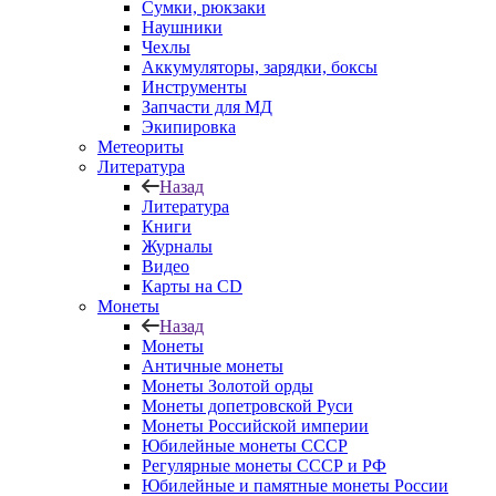
Сумки, рюкзаки
Наушники
Чехлы
Аккумуляторы, зарядки, боксы
Инструменты
Запчасти для МД
Экипировка
Метеориты
Литература
Назад
Литература
Книги
Журналы
Видео
Карты на CD
Монеты
Назад
Монеты
Античные монеты
Монеты Золотой орды
Монеты допетровской Руси
Монеты Российской империи
Юбилейные монеты СССР
Регулярные монеты СССР и РФ
Юбилейные и памятные монеты России