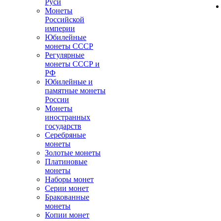
Руси
Монеты
Российской
империи
Юбилейные
монеты СССР
Регулярные
монеты СССР и
РФ
Юбилейные и
памятные монеты
России
Монеты
иностранных
государств
Серебряные
монеты
Золотые монеты
Платиновые
монеты
Наборы монет
Серии монет
Бракованные
монеты
Копии монет