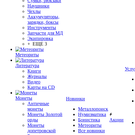
Сумки, рюкзаки
Наушники
Чехлы
Аккумуляторы,
зарядки, боксы
Инструменты
Запчасти для МД
Экипировка
+ ЕЩЕ 3
Метеориты
Литература
Услу
Книги
Журналы
Видео
Карты на CD
Монеты
Новинки
Античные
монеты
Металлопоиск
Монеты Золотой
Нумизматика
орды
Бонистика
Акции
Монеты
Метеориты
допетровской
Все новинки