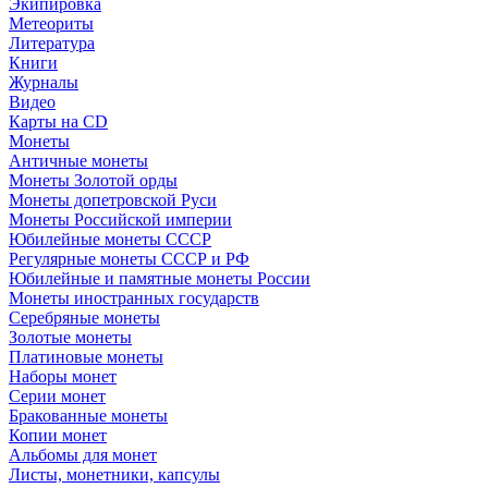
Экипировка
Метеориты
Литература
Книги
Журналы
Видео
Карты на CD
Монеты
Античные монеты
Монеты Золотой орды
Монеты допетровской Руси
Монеты Российской империи
Юбилейные монеты СССР
Регулярные монеты СССР и РФ
Юбилейные и памятные монеты России
Монеты иностранных государств
Серебряные монеты
Золотые монеты
Платиновые монеты
Наборы монет
Серии монет
Бракованные монеты
Копии монет
Альбомы для монет
Листы, монетники, капсулы