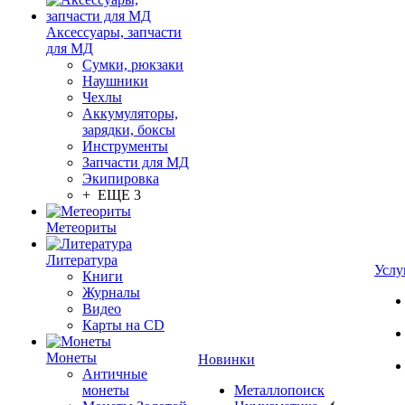
Аксессуары, запчасти
для МД
Сумки, рюкзаки
Наушники
Чехлы
Аккумуляторы,
зарядки, боксы
Инструменты
Запчасти для МД
Экипировка
+ ЕЩЕ 3
Метеориты
Литература
Услу
Книги
Журналы
Видео
Карты на CD
Монеты
Новинки
Античные
монеты
Металлопоиск