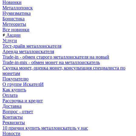
Новинки
Металлопоиск
Нумизматика
Бонистика
Метеориты
Все новинки
Акции
Услуги
Тест-драйв металлоискателя
Аренда металлоискателя
Trade-in - обмен старого металлоискателя на новый
Trade-in-mix - обмен монет на металлоискатель
Скупка монет, оценка монет, консультация специалиста по
монетам
Покупателю
О группе ИскателИ
Как купить
Оплата
Рассрочка и кредит
Доставка
Вопрос - ответ
Контакты
Реквизиты
10 причин купить металлоискатель у нас
Новости