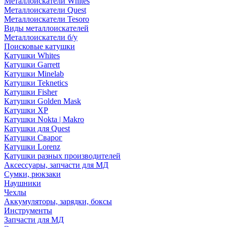
Металлоискатели Whites
Металлоискатели Quest
Металлоискатели Tesoro
Виды металлоискателей
Металлоискатели б/у
Поисковые катушки
Катушки Whites
Катушки Garrett
Катушки Minelab
Катушки Teknetics
Катушки Fisher
Катушки Golden Mask
Катушки XP
Катушки Nokta | Makro
Катушки для Quest
Катушки Сварог
Катушки Lorenz
Катушки разных производителей
Аксессуары, запчасти для МД
Сумки, рюкзаки
Наушники
Чехлы
Аккумуляторы, зарядки, боксы
Инструменты
Запчасти для МД