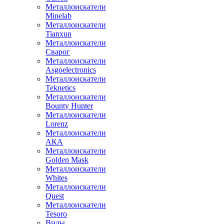
Металлоискатели
Minelab
Металлоискатели
Tianxun
Металлоискатели
Сварог
Металлоискатели
Asgoelectronics
Металлоискатели
Teknetics
Металлоискатели
Bounty Hunter
Металлоискатели
Lorenz
Металлоискатели
АКА
Металлоискатели
Golden Mask
Металлоискатели
Whites
Металлоискатели
Quest
Металлоискатели
Tesoro
Виды