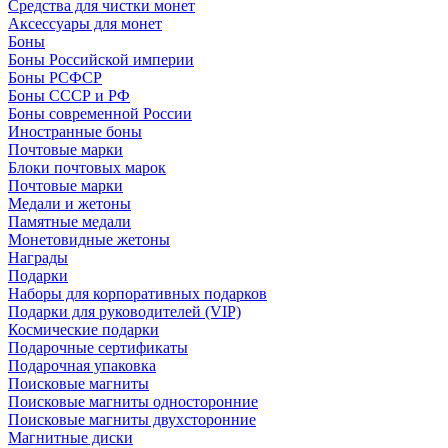
Средства для чистки монет
Аксессуары для монет
Боны
Боны Российской империи
Боны РСФСР
Боны СССР и РФ
Боны современной России
Иностранные боны
Почтовые марки
Блоки почтовых марок
Почтовые марки
Медали и жетоны
Памятные медали
Монетовидные жетоны
Награды
Подарки
Наборы для корпоративных подарков
Подарки для руководителей (VIP)
Космические подарки
Подарочные сертификаты
Подарочная упаковка
Поисковые магниты
Поисковые магниты односторонние
Поисковые магниты двухсторонние
Магнитные диски