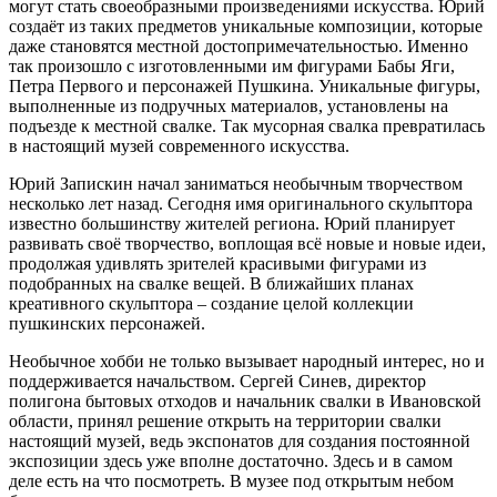
могут стать своеобразными произведениями искусства. Юрий
создаёт из таких предметов уникальные композиции, которые
даже становятся местной достопримечательностью. Именно
так произошло с изготовленными им фигурами Бабы Яги,
Петра Первого и персонажей Пушкина. Уникальные фигуры,
выполненные из подручных материалов, установлены на
подъезде к местной свалке. Так мусорная свалка превратилась
в настоящий музей современного искусства.
Юрий Запискин начал заниматься необычным творчеством
несколько лет назад. Сегодня имя оригинального скульптора
известно большинству жителей региона. Юрий планирует
развивать своё творчество, воплощая всё новые и новые идеи,
продолжая удивлять зрителей красивыми фигурами из
подобранных на свалке вещей. В ближайших планах
креативного скульптора – создание целой коллекции
пушкинских персонажей.
Необычное хобби не только вызывает народный интерес, но и
поддерживается начальством. Сергей Синев, директор
полигона бытовых отходов и начальник свалки в Ивановской
области, принял решение открыть на территории свалки
настоящий музей, ведь экспонатов для создания постоянной
экспозиции здесь уже вполне достаточно. Здесь и в самом
деле есть на что посмотреть. В музее под открытым небом