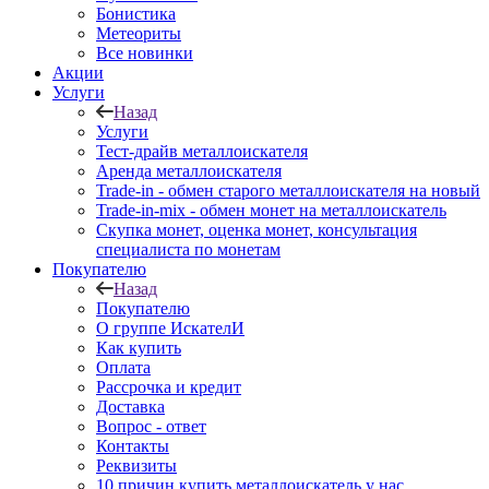
Бонистика
Метеориты
Все новинки
Акции
Услуги
Назад
Услуги
Тест-драйв металлоискателя
Аренда металлоискателя
Trade-in - обмен старого металлоискателя на новый
Trade-in-mix - обмен монет на металлоискатель
Скупка монет, оценка монет, консультация
специалиста по монетам
Покупателю
Назад
Покупателю
О группе ИскателИ
Как купить
Оплата
Рассрочка и кредит
Доставка
Вопрос - ответ
Контакты
Реквизиты
10 причин купить металлоискатель у нас