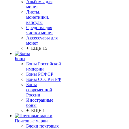
Альбомы для
монет
Листы,
монетники,
капсулы
Средства для
чистки монет
Аксессуары для
монет
+ ЕЩЕ 15
Боны
Боны Российской
империи
Боны РСФСР
Боны СССР и РФ
Боны
современной
России
Иностранные
боны
+ ЕЩЕ 1
Почтовые марки
Блоки почтовых