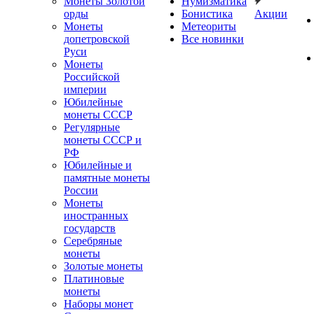
Монеты Золотой
Нумизматика
орды
Бонистика
Акции
Монеты
Метеориты
допетровской
Все новинки
Руси
Монеты
Российской
империи
Юбилейные
монеты СССР
Регулярные
монеты СССР и
РФ
Юбилейные и
памятные монеты
России
Монеты
иностранных
государств
Серебряные
монеты
Золотые монеты
Платиновые
монеты
Наборы монет