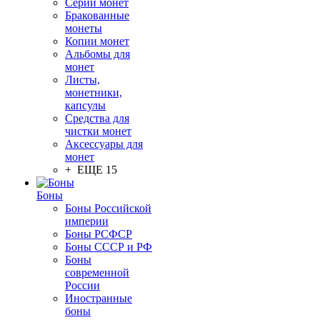
Серии монет
Бракованные
монеты
Копии монет
Альбомы для
монет
Листы,
монетники,
капсулы
Средства для
чистки монет
Аксессуары для
монет
+ ЕЩЕ 15
Боны
Боны Российской
империи
Боны РСФСР
Боны СССР и РФ
Боны
современной
России
Иностранные
боны